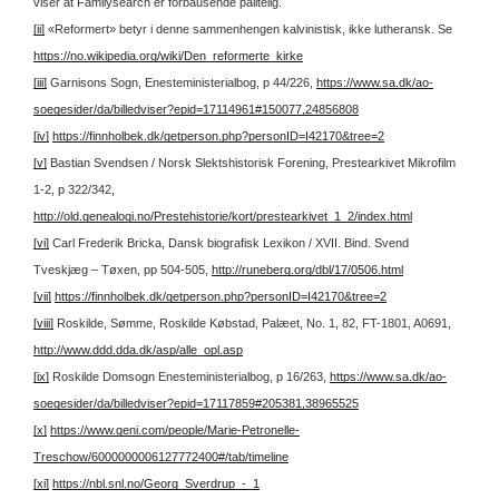
viser at Familysearch er forbausende pålitelig.
[ii]
«Reformert» betyr i denne sammenhengen kalvinistisk, ikke lutheransk. Se
https://no.wikipedia.org/wiki/Den_reformerte_kirke
[iii]
Garnisons Sogn, Enesteministerialbog, p 44/226,
https://www.sa.dk/ao-
soegesider/da/billedviser?epid=17114961#150077,24856808
[iv]
https://finnholbek.dk/getperson.php?personID=I42170&tree=2
[v]
Bastian Svendsen / Norsk Slektshistorisk Forening, Prestearkivet Mikrofilm
1-2, p 322/342,
http://old.genealogi.no/Prestehistorie/kort/prestearkivet_1_2/index.html
[vi]
Carl Frederik Bricka, Dansk biografisk Lexikon / XVII. Bind. Svend
Tveskjæg – Tøxen, pp 504-505,
http://runeberg.org/dbl/17/0506.html
[vii]
https://finnholbek.dk/getperson.php?personID=I42170&tree=2
[viii]
Roskilde, Sømme, Roskilde Købstad, Palæet, No. 1, 82, FT-1801, A0691,
http://www.ddd.dda.dk/asp/alle_opl.asp
[ix]
Roskilde Domsogn Enesteministerialbog, p 16/263,
https://www.sa.dk/ao-
soegesider/da/billedviser?epid=17117859#205381,38965525
[x]
https://www.geni.com/people/Marie-Petronelle-
Treschow/6000000006127772400#/tab/timeline
[xi]
https://nbl.snl.no/Georg_Sverdrup_-_1