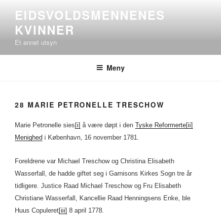
Gå
EIDSVOLDSMENNENES
til
KVINNER
innhold
Et annet utsyn
Meny
28 MARIE PETRONELLE TRESCHOW
Marie Petronelle sies
[i]
å være døpt i den
Tyske Reformerte[ii]
Menighed
i København, 16 november 1781.
Foreldrene var Michael Treschow og Christina Elisabeth
Wasserfall, de hadde giftet seg i Garnisons Kirkes Sogn tre år
tidligere. Justice Raad Michael Treschow og Fru Elisabeth
Christiane Wasserfall, Kancellie Raad Henningsens Enke, ble
Huus Copuleret
[iii]
8 april 1778.