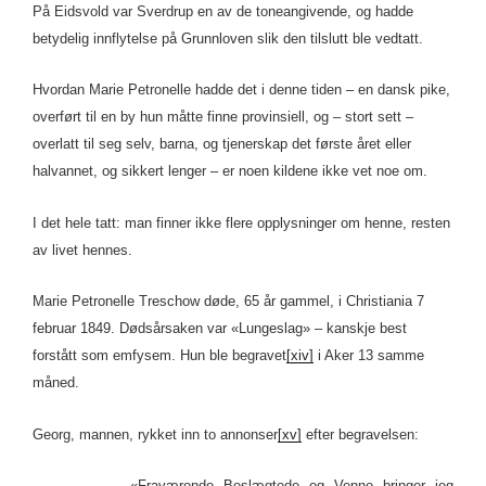
På Eidsvold var Sverdrup en av de toneangivende, og hadde
betydelig innflytelse på Grunnloven slik den tilslutt ble vedtatt.
Hvordan Marie Petronelle hadde det i denne tiden – en dansk pike,
overført til en by hun måtte finne provinsiell, og – stort sett –
overlatt til seg selv, barna, og tjenerskap det første året eller
halvannet, og sikkert lenger – er noen kildene ikke vet noe om.
I det hele tatt: man finner ikke flere opplysninger om henne, resten
av livet hennes.
Marie Petronelle Treschow døde, 65 år gammel, i Christiania 7
februar 1849. Dødsårsaken var «Lungeslag» – kanskje best
forstått som emfysem. Hun ble begravet
[xiv]
i Aker 13 samme
måned.
Georg, mannen, rykket inn to annonser
[xv]
efter begravelsen:
«Fraværende Beslægtede og Venne bringer jeg