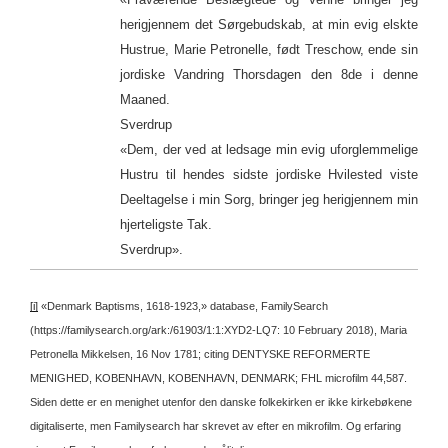
herigjennem det Sørgebudskab, at min evig elskte
Hustrue, Marie Petronelle, født Treschow, ende sin
jordiske Vandring Thorsdagen den 8de i denne
Maaned.
Sverdrup
«Dem, der ved at ledsage min evig uforglemmelige
Hustru til hendes sidste jordiske Hvilested viste
Deeltagelse i min Sorg, bringer jeg herigjennem min
hjerteligste Tak.
Sverdrup».
[i]
«Denmark Baptisms, 1618-1923,» database, FamilySearch
(https://familysearch.org/ark:/61903/1:1:XYD2-LQ7: 10 February 2018), Maria
Petronella Mikkelsen, 16 Nov 1781; citing DENTYSKE REFORMERTE
MENIGHED, KOBENHAVN, KOBENHAVN, DENMARK; FHL microfilm 44,587.
Siden dette er en menighet utenfor den danske folkekirken er ikke kirkebøkene
digitaliserte, men Familysearch har skrevet av efter en mikrofilm. Og erfaring