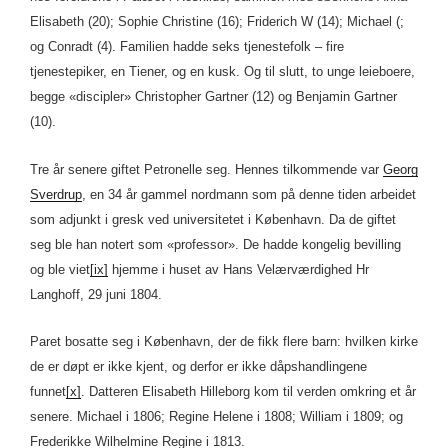
Elisabeth (20); Sophie Christine (16); Friderich W (14); Michael (;
og Conradt (4). Familien hadde seks tjenestefolk – fire
tjenestepiker, en Tiener, og en kusk. Og til slutt, to unge leieboere,
begge «discipler» Christopher Gartner (12) og Benjamin Gartner
(10).
Tre år senere giftet Petronelle seg. Hennes tilkommende var
Georg
Sverdrup
, en 34 år gammel nordmann som på denne tiden arbeidet
som adjunkt i gresk ved universitetet i København. Da de giftet
seg ble han notert som «professor». De hadde kongelig bevilling
og ble viet
[ix]
hjemme i huset av Hans Velærværdighed Hr
Langhoff, 29 juni 1804.
Paret bosatte seg i København, der de fikk flere barn: hvilken kirke
de er døpt er ikke kjent, og derfor er ikke dåpshandlingene
funnet
[x]
. Datteren Elisabeth Hilleborg kom til verden omkring et år
senere. Michael i 1806; Regine Helene i 1808; William i 1809; og
Frederikke Wilhelmine Regine i 1813.