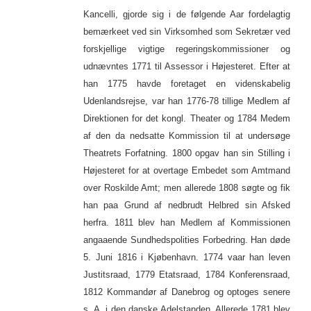
Kancelli, gjorde sig i de følgende Aar fordelagtig
bemærkeet ved sin Virksomhed som Sekretær ved
forskjellige vigtige regeringskommissioner og
udnævntes 1771 til Assessor i Højesteret. Efter at
han 1775 havde foretaget en videnskabelig
Udenlandsrejse, var han 1776-78 tillige Medlem af
Direktionen for det kongl. Theater og 1784 Medem
af den da nedsatte Kommission til at undersøge
Theatrets Forfatning. 1800 opgav han sin Stilling i
Højesteret for at overtage Embedet som Amtmand
over Roskilde Amt; men allerede 1808 søgte og fik
han paa Grund af nedbrudt Helbred sin Afsked
herfra. 1811 blev han Medlem af Kommissionen
angaaende Sundhedspolities Forbedring. Han døde
5. Juni 1816 i Kjøbenhavn. 1774 vaar han leven
Justitsraad, 1779 Etatsraad, 1784 Konferensraad,
1812 Kommandør af Danebrog og optoges senere
s. A. i den danske Adelstanden. Allerede 1781 blev