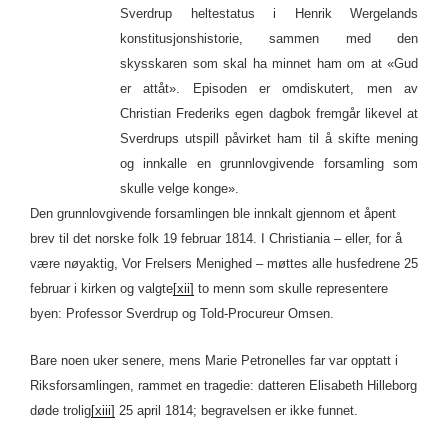
Sverdrup heltestatus i Henrik Wergelands
konstitusjonshistorie, sammen med den
skysskaren som skal ha minnet ham om at «Gud
er attåt». Episoden er omdiskutert, men av
Christian Frederiks egen dagbok fremgår likevel at
Sverdrups utspill påvirket ham til å skifte mening
og innkalle en grunnlovgivende forsamling som
skulle velge konge».
Den grunnlovgivende forsamlingen ble innkalt gjennom et åpent
brev til det norske folk 19 februar 1814. I Christiania – eller, for å
være nøyaktig, Vor Frelsers Menighed – møttes alle husfedrene 25
februar i kirken og valgte
[xii]
to menn som skulle representere
byen: Professor Sverdrup og Told-Procureur Omsen.
Bare noen uker senere, mens Marie Petronelles far var opptatt i
Riksforsamlingen, rammet en tragedie: datteren Elisabeth Hilleborg
døde trolig
[xiii]
25 april 1814; begravelsen er ikke funnet.