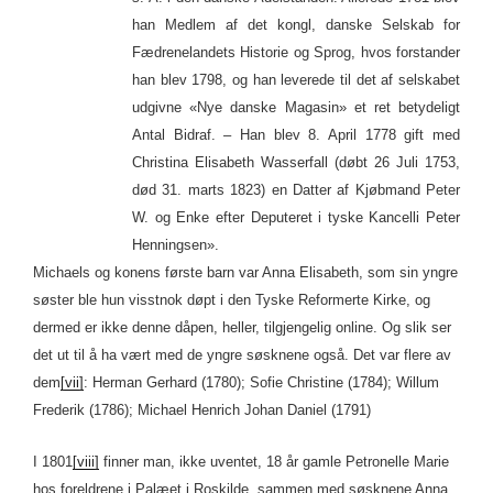
han Medlem af det kongl, danske Selskab for
Fædrenelandets Historie og Sprog, hvos forstander
han blev 1798, og han leverede til det af selskabet
udgivne «Nye danske Magasin» et ret betydeligt
Antal Bidraf. – Han blev 8. April 1778 gift med
Christina Elisabeth Wasserfall (døbt 26 Juli 1753,
død 31. marts 1823) en Datter af Kjøbmand Peter
W. og Enke efter Deputeret i tyske Kancelli Peter
Henningsen».
Michaels og konens første barn var Anna Elisabeth, som sin yngre
søster ble hun visstnok døpt i den Tyske Reformerte Kirke, og
dermed er ikke denne dåpen, heller, tilgjengelig online. Og slik ser
det ut til å ha vært med de yngre søsknene også. Det var flere av
dem
[vii]
: Herman Gerhard (1780); Sofie Christine (1784); Willum
Frederik (1786); Michael Henrich Johan Daniel (1791)
I 1801
[viii]
finner man, ikke uventet, 18 år gamle Petronelle Marie
hos foreldrene i Palæet i Roskilde, sammen med søsknene Anna