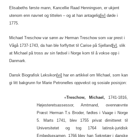
Elisabeths første mann, Kancellie Raad Henningsen, er ukjent
utenom enn navnet og tittelen – og at han antagelig
[iv]
døde i
1775.
Michael Treschow var sønn av Herman Treschow som var prest i
Vågå 1737-1743, da han ble forflyttet til Carise på Sjelland
[v]
, slik
at Michael på tross av sin fødsel i Norge kom til å vokse opp i
Danmark.
Dansk Biografisk Leksikon
[vi]
har en artikkel om Michael, som kan
gi litt bakgrunn for Marie Petronelles oppvekst og sosiale posisjon:
«
Treschow, Michael,
1741-1816,
Højesteretsassessor, Amtmand, ovennævnte
Præst Herman T.s Broder, fødtes i Vaage i Norge
5. Marts 1741, blev 1755 privat dimitteret til
Universitetet og tog 1764 latinsk-juridisk
Embedsexamen. 1766 blev han Sekretær i danske