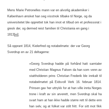
Mens Marie Petronelles mann var en alvorlig akademiker i
København ønsket han seg visstnok tilbake til Norge, og da
universitetet ble opprettet tok han imot et tilbud om et professorat i
gresk der, og dermed reist familien til Christiania en gang i
1813
[xi]
.
Så opprant 1814, Kielerfred og notabelmøte: der var Georg
Sverdrup en av 21 deltagerne:
«Georg Sverdrup hadde på forhånd hatt samtaler
med Christian Magnus Falsen da han som venn av
stattholderen prins Christian Frederik ble innkalt til
notabelmøtet på Eidsvoll Verk 16. februar 1814.
Prinsen gav her uttrykk for at han ville innta Norges
trone i kraft av sin arverett, men Sverdrup skal ha
svart ham at han ikke hadde større rett til dette enn
han selv, og at folket var stilt fritt. For sitt mot fikk