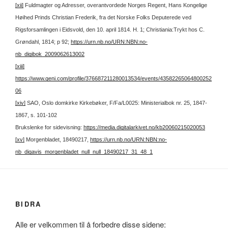
[xii]
Fuldmagter og Adresser, overantvordede Norges Regent, Hans Kongelige
Høihed Prinds Christian Frederik, fra det Norske Folks Deputerede ved
Rigsforsamlingen i Eidsvold, den 10. april 1814. H. 1; Christiania:Trykt hos C.
Grøndahl, 1814; p 92;
https://urn.nb.no/URN:NBN:no-
nb_digibok_2009062613002
[xiii]
https://www.geni.com/profile/376687211280013534/events/43582265064800252
06
[xiv]
SAO, Oslo domkirke Kirkebøker, F/Fa/L0025: Ministerialbok nr. 25, 1847-
1867, s. 101-102
Brukslenke for sidevisning:
https://media.digitalarkivet.no/kb20060215020053
[xv]
Morgenbladet, 18490217,
https://urn.nb.no/URN:NBN:no-
nb_digavis_morgenbladet_null_null_18490217_31_48_1
BIDRA
Alle er velkommen til å forbedre disse sidene: