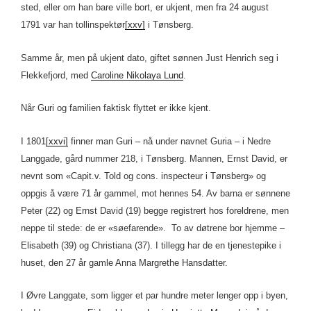
sted, eller om han bare ville bort, er ukjent, men fra 24 august
1791 var han tollinspektør
[xxv]
i Tønsberg.
Samme år, men på ukjent dato, giftet sønnen Just Henrich seg i
Flekkefjord, med
Caroline Nikolaya Lund
.
Når Guri og familien faktisk flyttet er ikke kjent.
I 1801
[xxvi]
finner man Guri – nå under navnet Guria – i Nedre
Langgade, gård nummer 218, i Tønsberg. Mannen, Ernst David, er
nevnt som «Capit.v. Told og cons. inspecteur i Tønsberg» og
oppgis å være 71 år gammel, mot hennes 54. Av barna er sønnene
Peter (22) og Ernst David (19) begge registrert hos foreldrene, men
neppe til stede: de er «søefarende». To av døtrene bor hjemme –
Elisabeth (39) og Christiana (37). I tillegg har de en tjenestepike i
huset, den 27 år gamle Anna Margrethe Hansdatter.
I Øvre Langgate, som ligger et par hundre meter lenger opp i byen,