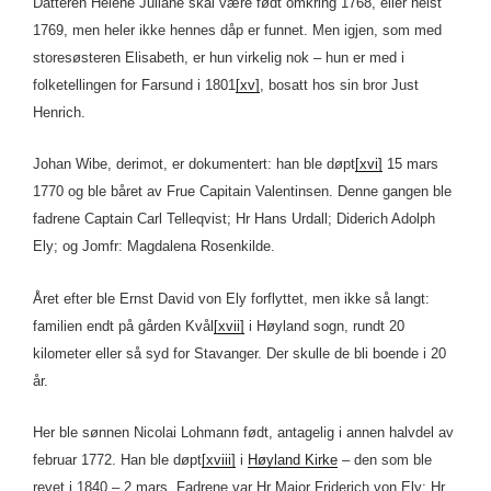
Datteren Helene Juliane skal være født omkring 1768, eller helst
1769, men heler ikke hennes dåp er funnet. Men igjen, som med
storesøsteren Elisabeth, er hun virkelig nok – hun er med i
folketellingen for Farsund i 1801
[xv]
, bosatt hos sin bror Just
Henrich.
Johan Wibe, derimot, er dokumentert: han ble døpt
[xvi]
15 mars
1770 og ble båret av Frue Capitain Valentinsen. Denne gangen ble
fadrene Captain Carl Telleqvist; Hr Hans Urdall; Diderich Adolph
Ely; og Jomfr: Magdalena Rosenkilde.
Året efter ble Ernst David von Ely forflyttet, men ikke så langt:
familien endt på gården Kvål
[xvii]
i Høyland sogn, rundt 20
kilometer eller så syd for Stavanger. Der skulle de bli boende i 20
år.
Her ble sønnen Nicolai Lohmann født, antagelig i annen halvdel av
februar 1772. Han ble døpt
[xviii]
i
Høyland Kirke
– den som ble
revet i 1840 – 2 mars. Fadrene var Hr Major Friderich von Ely; Hr