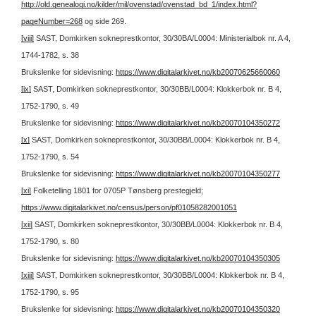
http://old.genealogi.no/kilder/mil/ovenstad/ovenstad_bd_1/index.html?
pageNumber=268
og side 269.
[viii]
SAST, Domkirken sokneprestkontor, 30/30BA/L0004: Ministerialbok nr. A 4,
1744-1782, s. 38
Brukslenke for sidevisning:
https://www.digitalarkivet.no/kb20070625660060
[ix]
SAST, Domkirken sokneprestkontor, 30/30BB/L0004: Klokkerbok nr. B 4,
1752-1790, s. 49
Brukslenke for sidevisning:
https://www.digitalarkivet.no/kb20070104350272
[x]
SAST, Domkirken sokneprestkontor, 30/30BB/L0004: Klokkerbok nr. B 4,
1752-1790, s. 54
Brukslenke for sidevisning:
https://www.digitalarkivet.no/kb20070104350277
[xi]
Folketelling 1801 for 0705P Tønsberg prestegjeld;
https://www.digitalarkivet.no/census/person/pf01058282001051
[xii]
SAST, Domkirken sokneprestkontor, 30/30BB/L0004: Klokkerbok nr. B 4,
1752-1790, s. 80
Brukslenke for sidevisning:
https://www.digitalarkivet.no/kb20070104350305
[xiii]
SAST, Domkirken sokneprestkontor, 30/30BB/L0004: Klokkerbok nr. B 4,
1752-1790, s. 95
Brukslenke for sidevisning:
https://www.digitalarkivet.no/kb20070104350320