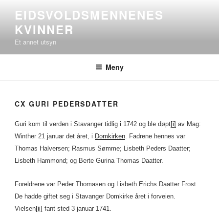
Gå
EIDSVOLDSMENNENES
til
KVINNER
innhold
Et annet utsyn
Meny
CX GURI PEDERSDATTER
Guri kom til verden i Stavanger tidlig i 1742 og ble døpt
[i]
av Mag:
Winther 21 januar det året, i
Domkirken
. Fadrene hennes var
Thomas Halversen; Rasmus Sømme; Lisbeth Peders Daatter;
Lisbeth Hammond; og Berte Gurina Thomas Daatter.
Foreldrene var Peder Thomasen og Lisbeth Erichs Daatter Frost.
De hadde giftet seg i Stavanger Domkirke året i forveien.
Vielsen
[ii]
fant sted 3 januar 1741.