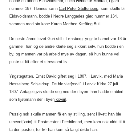
bodde en annen Eidsvoldsmor,
Lucia Henriette Monrad
, i gård
nummer 197. Hennes sønn
Carl Peter Stoltenberg
, som skulle bli
Eidsvoldsmann, bodde i Nedre Langgades gård nummer 134,
sammen med sin kone
Karen Marthea Krefting Bull
.
De neste årene levet Guri still i Tønsberg: yngste-barnet var 18 år
gammel, han og de andre klarte seg sikkert selv, hun bodde i en
by, og mannen var på arbeid mye av dagen, så hun kunne vel
puste ut litt efter et strevsomt liv.
Yngstegutten, Ernst David giftet seg i 1807, i Larvik, med Maria
Hesselberg Schjeldrup. De ble viet
[xxvii]
i Larvik Kirke 27 juli
1807. Antageligvis slo de seg ned der i byen: han hadde etablert
som kjøpmann der i byen
[xxviii]
.
Pussig nok skulle mannen få en ny stilling, sent i livet: han ble
utnevnt
[xxix]
til Postmester i Fredrikstad, men kom nok aldri til å
ta den posten, for før han kom så langt døde han.