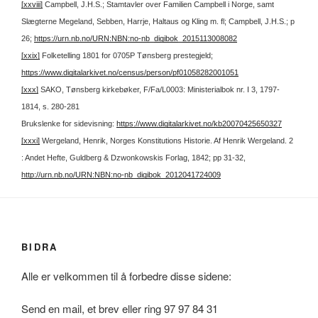
[xxviii]
Campbell, J.H.S.; Stamtavler over Familien Campbell i Norge, samt
Slægterne Megeland, Sebben, Harrje, Haltaus og Kling m. fl; Campbell, J.H.S.; p
26;
https://urn.nb.no/URN:NBN:no-nb_digibok_2015113008082
[xxix]
Folketelling 1801 for 0705P Tønsberg prestegjeld;
https://www.digitalarkivet.no/census/person/pf01058282001051
[xxx]
SAKO, Tønsberg kirkebøker, F/Fa/L0003: Ministerialbok nr. I 3, 1797-
1814, s. 280-281
Brukslenke for sidevisning:
https://www.digitalarkivet.no/kb20070425650327
[xxxi]
Wergeland, Henrik, Norges Konstitutions Historie. Af Henrik Wergeland. 2
: Andet Hefte, Guldberg & Dzwonkowskis Forlag, 1842; pp 31-32,
http://urn.nb.no/URN:NBN:no-nb_digibok_2012041724009
BIDRA
Alle er velkommen til å forbedre disse sidene:
Send en mail, et brev eller ring 97 97 84 31