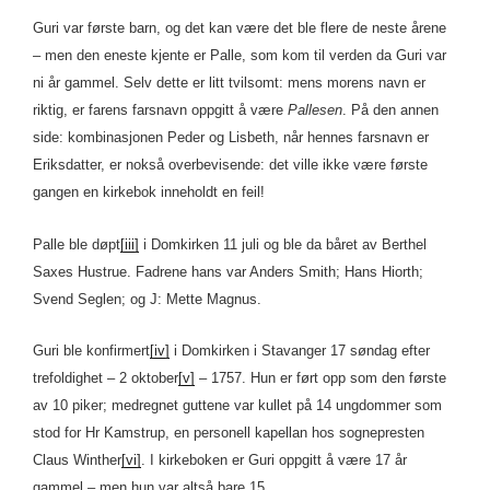
Guri var første barn, og det kan være det ble flere de neste årene
– men den eneste kjente er Palle, som kom til verden da Guri var
ni år gammel. Selv dette er litt tvilsomt: mens morens navn er
riktig, er farens farsnavn oppgitt å være
Pallesen
. På den annen
side: kombinasjonen Peder og Lisbeth, når hennes farsnavn er
Eriksdatter, er nokså overbevisende: det ville ikke være første
gangen en kirkebok inneholdt en feil!
Palle ble døpt
[iii]
i Domkirken 11 juli og ble da båret av Berthel
Saxes Hustrue. Fadrene hans var Anders Smith; Hans Hiorth;
Svend Seglen; og J: Mette Magnus.
Guri ble konfirmert
[iv]
i Domkirken i Stavanger 17 søndag efter
trefoldighet – 2 oktober
[v]
– 1757. Hun er ført opp som den første
av 10 piker; medregnet guttene var kullet på 14 ungdommer som
stod for Hr Kamstrup, en personell kapellan hos sognepresten
Claus Winther
[vi]
. I kirkeboken er Guri oppgitt å være 17 år
gammel – men hun var altså bare 15.