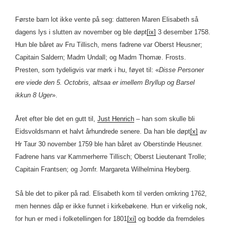
Første barn lot ikke vente på seg: datteren Maren Elisabeth så
dagens lys i slutten av november og ble døpt
[ix]
3 desember 1758.
Hun ble båret av Fru Tillisch, mens fadrene var Oberst Heusner;
Capitain Saldern; Madm Undall; og Madm Thomæ. Frosts.
Presten, som tydeligvis var mørk i hu, føyet til: «
Disse Personer
ere viede den 5. Octobris, altsaa er imellem Bryllup og Barsel
ikkun 8 Uger
».
Året efter ble det en gutt til,
Just Henrich
– han som skulle bli
Eidsvoldsmann et halvt århundrede senere. Da han ble døpt
[x]
av
Hr Taur 30 november 1759 ble han båret av Oberstinde Heusner.
Fadrene hans var Kammerherre Tillisch; Oberst Lieutenant Trolle;
Capitain Frantsen; og Jomfr. Margareta Wilhelmina Heyberg.
Så ble det to piker på rad. Elisabeth kom til verden omkring 1762,
men hennes dåp er ikke funnet i kirkebøkene. Hun er virkelig nok,
for hun er med i folketellingen for 1801
[xi]
og bodde da fremdeles