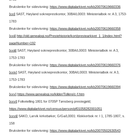
Brukslenke for sidevisning:
https://www.digitalarkivet.no/kb20070619660336
[xxi]
SAST, Høyland sokneprestkontor, 30BA/L0003: Ministerialbok nr. A 3, 1753-
1783
Brukslenke for sidevisning:
https://www.digitalarkivet.no/kb20070619660358
[xxii]
http://old.genealogi.no/Prestehistorie/kort/prestearkivet_1_1/index.html?
pageNumber=192
[xxiii]
SAST, Høyland sokneprestkontor, 30BA/L0003: Ministerialbok nr. A 3,
1753-1783
Brukslenke for sidevisning:
https://www.digitalarkivet.no/kb20070619660376
[xxiv]
SAST, Høyland sokneprestkontor, 30BA/L0003: Ministerialbok nr. A 3,
1753-1783
Brukslenke for sidevisning:
https://www.digitalarkivet.no/kb20070619660394
[xxv]
https://www.genealogi.no/kilder/Tollere/c-f.htm
[xxvi]
Folketelling 1801 for 0705P Tønsberg prestegjeld;
https://www.digitalarkivet.no/census/person/pf01058282001051
[xxvii]
SAKO, Larvik kirkebøker, G/Ga/L0001: Klokkerbok nr. I 1, 1785-1807, s.
158
Brukslenke for sidevisning:
https://www.digitalarkivet.no/kb20070502630543