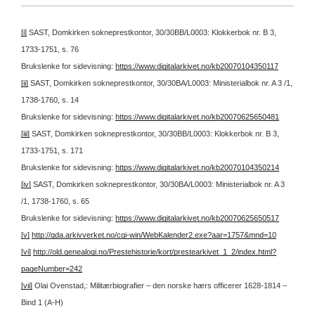
[i]
SAST, Domkirken sokneprestkontor, 30/30BB/L0003: Klokkerbok nr. B 3,
1733-1751, s. 76
Brukslenke for sidevisning:
https://www.digitalarkivet.no/kb20070104350117
[ii]
SAST, Domkirken sokneprestkontor, 30/30BA/L0003: Ministerialbok nr. A 3 /1,
1738-1760, s. 14
Brukslenke for sidevisning:
https://www.digitalarkivet.no/kb20070625650481
[iii]
SAST, Domkirken sokneprestkontor, 30/30BB/L0003: Klokkerbok nr. B 3,
1733-1751, s. 171
Brukslenke for sidevisning:
https://www.digitalarkivet.no/kb20070104350214
[iv]
SAST, Domkirken sokneprestkontor, 30/30BA/L0003: Ministerialbok nr. A 3
/1, 1738-1760, s. 65
Brukslenke for sidevisning:
https://www.digitalarkivet.no/kb20070625650517
[v]
http://gda.arkivverket.no/cgi-win/WebKalender2.exe?aar=1757&mnd=10
[vi]
http://old.genealogi.no/Prestehistorie/kort/prestearkivet_1_2/index.html?
pageNumber=242
[vii]
Olai Ovenstad,: Militærbiografier – den norske hærs officerer 1628-1814 –
Bind 1 (A-H)