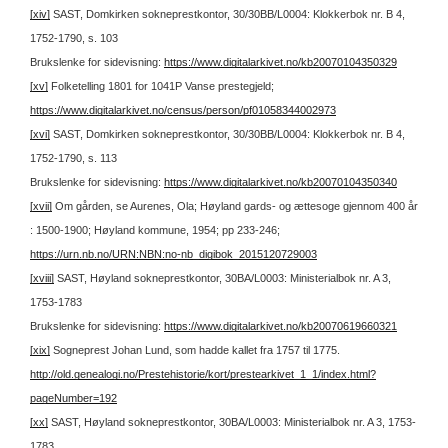
[xiv]
SAST, Domkirken sokneprestkontor, 30/30BB/L0004: Klokkerbok nr. B 4,
1752-1790, s. 103
Brukslenke for sidevisning:
https://www.digitalarkivet.no/kb20070104350329
[xv]
Folketelling 1801 for 1041P Vanse prestegjeld;
https://www.digitalarkivet.no/census/person/pf01058344002973
[xvi]
SAST, Domkirken sokneprestkontor, 30/30BB/L0004: Klokkerbok nr. B 4,
1752-1790, s. 113
Brukslenke for sidevisning:
https://www.digitalarkivet.no/kb20070104350340
[xvii]
Om gården, se Aurenes, Ola; Høyland gards- og ættesoge gjennom 400 år
: 1500-1900; Høyland kommune, 1954; pp 233-246;
https://urn.nb.no/URN:NBN:no-nb_digibok_2015120729003
[xviii]
SAST, Høyland sokneprestkontor, 30BA/L0003: Ministerialbok nr. A 3,
1753-1783
Brukslenke for sidevisning:
https://www.digitalarkivet.no/kb20070619660321
[xix]
Sogneprest Johan Lund, som hadde kallet fra 1757 til 1775.
http://old.genealogi.no/Prestehistorie/kort/prestearkivet_1_1/index.html?
pageNumber=192
[xx]
SAST, Høyland sokneprestkontor, 30BA/L0003: Ministerialbok nr. A 3, 1753-
1783