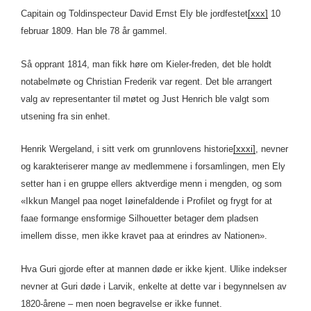
Capitain og Toldinspecteur David Ernst Ely ble jordfestet
[xxx]
10
februar 1809. Han ble 78 år gammel.
Så opprant 1814, man fikk høre om Kieler-freden, det ble holdt
notabelmøte og Christian Frederik var regent. Det ble arrangert
valg av representanter til møtet og Just Henrich ble valgt som
utsening fra sin enhet.
Henrik Wergeland, i sitt verk om grunnlovens historie
[xxxi]
, nevner
og karakteriserer mange av medlemmene i forsamlingen, men Ely
setter han i en gruppe ellers aktverdige menn i mengden, og som
«Ikkun Mangel paa noget Iøinefaldende i Profilet og frygt for at
faae formange ensformige Silhouetter betager dem pladsen
imellem disse, men ikke kravet paa at erindres av Nationen».
Hva Guri gjorde efter at mannen døde er ikke kjent. Ulike indekser
nevner at Guri døde i Larvik, enkelte at dette var i begynnelsen av
1820-årene – men noen begravelse er ikke funnet.