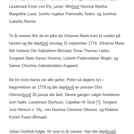
Lieutenant Ernst von Ely, junior; Min
[xix]
Hustrue Martha
Margrethe Lund; Jomfru Ingebor Petronella Tanke; og Jomfrue
Isabella Rennie.
To år senere fikk de en pike da Johanne Marie kom til verden på
høsten og ble døpt
[xx]
torsdag 15 september 1774. Johanne Marie
fikk fadrene Ole Gabrielsen Østraad; Einar Thorsen Lørbe;
Sergeant Niels Aases Hustrue, Lisbeth Pedersdatter Wagle; og
Sørine Christine Gabrielsdatter Aagaard.
De tre siste barna var alle gutter. Peter så dagens lys i
begynnelsen av 1778 og ble døpt
[xxi]
av presten Otto
Ottesen
[xxii]
26 januar det året. Denne gangen valgte foreldrene,
som fadre, Lieutenant Diurhuus; Capellan Hr Skal [?]; Sergiant
Just Henrich v: Ely; min Hustrue Christine Ottesen; og Klokker-
Konen Karen Østraad.
Johan Gottlieb fulgte, litt over to år senere. Han ble døpt
[xxiii]