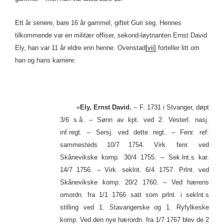
Ett år senere, bare 16 år gammel, giftet Guri seg. Hennes
tilkommende var en militær offiser, sekond-løytnanten Ernst David
Ely, han var 11 år eldre enn henne. Ovenstad
[vii]
forteller litt om
han og hans karriere:
«
Ely, Ernst David.
– F. 1731 i Stvanger, døpt
3/6 s.å. – Sønn av kpt. ved 2. Vesterl. nasj.
inf.regt. – Sersj. ved dette regt. – Fenr. ref:
sammesteds 10/7 1754. Virk. fenr. ved
Skånevikske komp. 30/4 1755. – Sek.lnt.s kar.
14/7 1756. – Virk. seklnt. 6/4 1757. Prlnt. ved
Skånevikske komp. 20/2 1760. – Ved hærens
omordn. fra 1/1 1766 satt som prlnt. i seklnt.s
stilling ved 1. Stavangerske og 1. Ryfylkeske
komp. Ved den nye hærordn. fra 1/7 1767 blev de 2