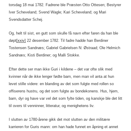
torsdag 18 mai 1782. Fadrene ble Præsten Otto Ottesen; Bestyrer
Iver Scheveland; Svend Wagle; Kari Scheveland; og Mari
Svendsdatter Schej.
Og, helt til sist, en gutt som skulle få navn efter faren da han ble
døpt
[xxiv]
22 desember 1782. Til fadre hadde han Berdiner
Tostensen Sandnæs; Gabriel Gabrielsen N: Østraad; Ole Helmich
Sandnæs; Kisti Berdiner; og Malli Stokke.
Efter dette ser man ikke Guri i kildene – det var ofte slik med
kvinner når de ikke lenger fødte barn, men man vil anta at hun
levet stille videre: en blanding av det som fulgte med rollen so
offiserens hustru, og det som fulgte av bondekonens. Hus, hjem,
barn, dyr og have var vel det som fylte tiden, og kanskje ble det litt
til overs til venninner, litteratur, og menighetens liv.
I slutten av 1780-årene gikk det mot slutten av den militære
karrieren for Guris mann: om han hade funnet en åpning et annet