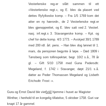
Vesterlenske reg.er slått sammen til ett
«Vesterlenske regt.», og E. blev da plasert ved
dettes Ryfylkeske komp. – Fra 1/5 1769 kom det
atter en ny hærordn., de 2 Vesterlenske regt.er
blev gjenopprettet, og E. blev satt ved 2. Vesterl.
nasj. inf.regt.s 3. Stavangerske komp. – Kpt. og
chef for dette komp. 4/3 1773. – Avskjed 30/1 1789
med 200 rdl. årl. pens. – Han blev dog lønnet til 1.
mars, da pensjonen begynte å løpe. – Død 1809 i
Tønsberg som tollinspektør, begr. 10/2 s.å., 78 år
gl. – Gift 5/10 1758 med Guna Pedersdtr.
Megeland, f. 1742 i Stavanger, døpt 21/1 s.å.
datter av Peder Thomassen Megeland og Lisbeth
Erichsdtr. Frost -».
Gura og Ernst David ble viet
[viii]
hjemme i huset av Magister
Winther, i henhold til en kongelig tillatelse, 5 oktober 1758. Guri var
knapt 17 år gammel.