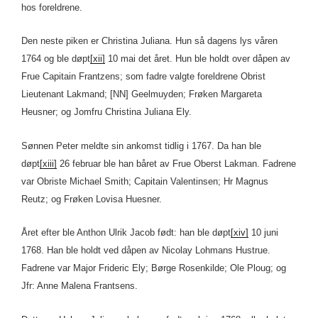
hos foreldrene.
Den neste piken er Christina Juliana. Hun så dagens lys våren
1764 og ble døpt
[xii]
10 mai det året. Hun ble holdt over dåpen av
Frue Capitain Frantzens; som fadre valgte foreldrene Obrist
Lieutenant Lakmand; [NN] Geelmuyden; Frøken Margareta
Heusner; og Jomfru Christina Juliana Ely.
Sønnen Peter meldte sin ankomst tidlig i 1767. Da han ble
døpt
[xiii]
26 februar ble han båret av Frue Oberst Lakman. Fadrene
var Obriste Michael Smith; Capitain Valentinsen; Hr Magnus
Reutz; og Frøken Lovisa Huesner.
Året efter ble Anthon Ulrik Jacob født: han ble døpt
[xiv]
10 juni
1768. Han ble holdt ved dåpen av Nicolay Lohmans Hustrue.
Fadrene var Major Frideric Ely; Børge Rosenkilde; Ole Ploug; og
Jfr: Anne Malena Frantsens.