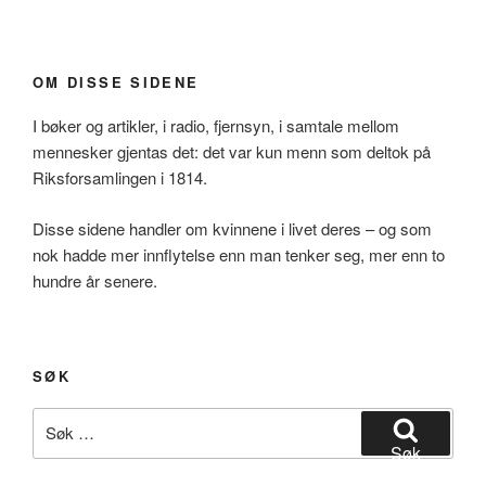
OM DISSE SIDENE
I bøker og artikler, i radio, fjernsyn, i samtale mellom
mennesker gjentas det: det var kun menn som deltok på
Riksforsamlingen i 1814.
Disse sidene handler om kvinnene i livet deres – og som
nok hadde mer innflytelse enn man tenker seg, mer enn to
hundre år senere.
SØK
Søk
etter:
Søk