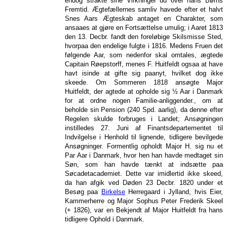
endog strakte sine Virkninger ud over hans Børns
Fremtid. Ægtefællernes samliv havede efter et halvt
Snes Aars Ægteskab antaget en Charakter, som
ansaaes at gjøre en Fortsættelse umulig; i Aaret 1813
den 13. Decbr. fandt den foreløbige Skilsmisse Sted,
hvorpaa den endelige fulgte i 1816. Medens Fruen det
følgende Aar, som nedenfor skal omtales, ægtede
Capitain Røepstorff, menes F. Huitfeldt ogsaa at have
havt isinde at gifte sig paanyt, hvilket dog ikke
skeede. Om Sommeren 1818 ansøgte Major
Huitfeldt, der agtede at opholde sig ½ Aar i Danmark
for at ordne nogen Familie-anliggender., om at
beholde sin Pension (240 Spd. aarlig), da denne efter
Regelen skulde forbruges i Landet; Ansøgningen
instilledes 27. Juni af Finantsdepartementet til
Indvilgelse i Henhold til lignende, tidligere bevilgede
Ansøgninger. Formentlig opholdt Major H. sig nu et
Par Aar i Danmark, hvor hen han havde medtaget sin
Søn, som han havde tænkt at indsætte paa
Søcadetacademiet. Dette var imidlertid ikke skeed,
da han afgik ved Døden 23 Decbr. 1820 under et
Besøg paa
Birkelse
Herregaard i Jylland, hvis Eier,
Kammerherre og Major Sophus Peter Frederik Skeel
(+ 1826), var en Bekjendt af Major Huitfeldt fra hans
tidligere Ophold i Danmark.