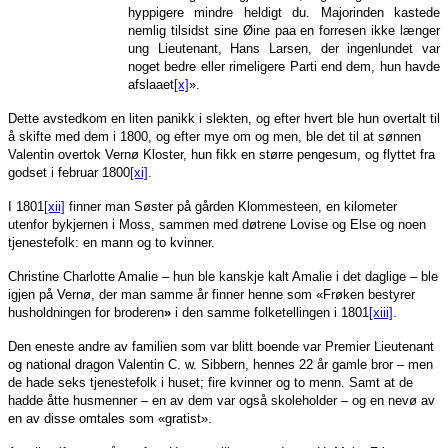
hyppigere mindre heldigt du. Majorinden kastede
nemlig tilsidst sine Øine paa en forresen ikke længer
ung Lieutenant, Hans Larsen, der ingenlundet var
noget bedre eller rimeligere Parti end dem, hun havde
afslaaet
[x]
».
Dette avstedkom en liten panikk i slekten, og efter hvert ble hun overtalt til
å skifte med dem i 1800, og efter mye om og men, ble det til at sønnen
Valentin overtok Vernø Kloster, hun fikk en større pengesum, og flyttet fra
godset i februar 1800
[xi]
.
I 1801
[xii]
finner man Søster på gården Klommesteen, en kilometer
utenfor bykjernen i Moss, sammen med døtrene Lovise og Else og noen
tjenestefolk: en mann og to kvinner.
Christine Charlotte Amalie – hun ble kanskje kalt Amalie i det daglige – ble
igjen på Vernø, der man samme år finner henne som «Frøken bestyrer
husholdningen for broderen
»
i den samme folketellingen i 1801
[xiii]
.
Den eneste andre av familien som var blitt boende var Premier Lieutenant
og national dragon Valentin C. w. Sibbern, hennes 22 år gamle bror – men
de hade seks tjenestefolk i huset; fire kvinner og to menn. Samt at de
hadde åtte husmenner – en av dem var også skoleholder – og en nevø av
en av disse omtales som «gratist».