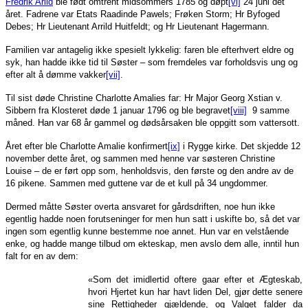
Fredrik Arild
ble født omtrent midsommers 1785 og døpt
[vi]
24 juni det
året. Fadrene var Etats Raadinde Pawels; Frøken Storm; Hr Byfoged
Debes; Hr Lieutenant Arrild Huitfeldt; og Hr Lieutenant Hagermann.
Familien var antagelig ikke spesielt lykkelig: faren ble efterhvert eldre og
syk, han hadde ikke tid til Søster – som fremdeles var forholdsvis ung og
efter alt å dømme vakker
[vii]
.
Til sist døde Christine Charlotte Amalies far: Hr Major Georg Xstian v.
Sibbern fra Klosteret døde 1 januar 1796 og ble begravet
[viii]
9 samme
måned. Han var 68 år gammel og dødsårsaken ble oppgitt som vattersott.
Året efter ble Charlotte Amalie konfirmert
[ix]
i Rygge kirke. Det skjedde 12
november dette året, og sammen med henne var søsteren Christine
Louise – de er ført opp som, henholdsvis, den første og den andre av de
16 pikene. Sammen med guttene var de et kull på 34 ungdommer.
Dermed måtte Søster overta ansvaret for gårdsdriften, noe hun ikke
egentlig hadde noen forutseninger for men hun satt i uskifte bo, så det var
ingen som egentlig kunne bestemme noe annet. Hun var en velstående
enke, og hadde mange tilbud om ekteskap, men avslo dem alle, inntil hun
falt for en av dem:
«Som det imidlertid oftere gaar efter et Ægteskab,
hvori Hjertet kun har havt liden Del, gjør dette senere
sine Rettigheder gjældende, og Valget falder da