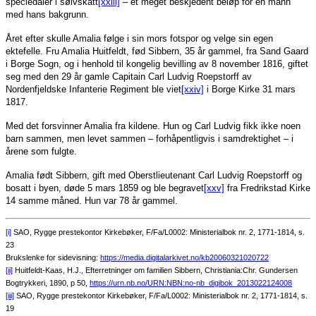
speciedaler i sølvskatt
[xxiii]
– et meget beskjedent beløp for en mann
med hans bakgrunn.
Året efter skulle Amalia følge i sin mors fotspor og velge sin egen
ektefelle. Fru Amalia Huitfeldt, fød Sibbern, 35 år gammel, fra Sand Gaard
i Borge Sogn, og i henhold til kongelig bevilling av 8 november 1816, giftet
seg med den 29 år gamle Capitain Carl Ludvig Roepstorff av
Nordenfjeldske Infanterie Regiment ble viet
[xxiv]
i Borge Kirke 31 mars
1817.
Med det forsvinner Amalia fra kildene. Hun og Carl Ludvig fikk ikke noen
barn sammen, men levet sammen – forhåpentligvis i samdrektighet – i
årene som fulgte.
Amalia født Sibbern, gift med Oberstlieutenant Carl Ludvig Roepstorff og
bosatt i byen, døde 5 mars 1859 og ble begravet
[xxv]
fra Fredrikstad Kirke
14 samme måned. Hun var 78 år gammel.
[i]
SAO, Rygge prestekontor Kirkebøker, F/Fa/L0002: Ministerialbok nr. 2, 1771-1814, s.
23
Brukslenke for sidevisning:
https://media.digitalarkivet.no/kb20060321020722
[ii]
Huitfeldt-Kaas, H.J., Efterretninger om familien Sibbern, Christiania:Chr. Gundersen
Bogtrykkeri, 1890, p 50,
https://urn.nb.no/URN:NBN:no-nb_digibok_2013022124008
[iii]
SAO, Rygge prestekontor Kirkebøker, F/Fa/L0002: Ministerialbok nr. 2, 1771-1814, s.
19