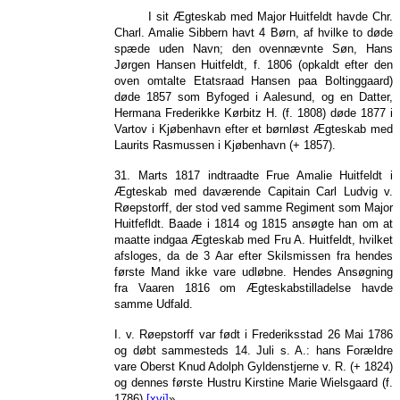
I sit Ægteskab med Major Huitfeldt havde Chr.
Charl. Amalie Sibbern havt 4 Børn, af hvilke to døde
spæde uden Navn; den ovennævnte Søn, Hans
Jørgen Hansen Huitfeldt, f. 1806 (opkaldt efter den
oven omtalte Etatsraad Hansen paa Boltinggaard)
døde 1857 som Byfoged i Aalesund, og en Datter,
Hermana Frederikke Kørbitz H. (f. 1808) døde 1877 i
Vartov i Kjøbenhavn efter et børnløst Ægteskab med
Laurits Rasmussen i Kjøbenhavn (+ 1857).
31. Marts 1817 indtraadte Frue Amalie Huitfeldt i
Ægteskab med daværende Capitain Carl Ludvig v.
Røepstorff, der stod ved samme Regiment som Major
Huitfefldt. Baade i 1814 og 1815 ansøgte han om at
maatte indgaa Ægteskab med Fru A. Huitfeldt, hvilket
afsloges, da de 3 Aar efter Skilsmissen fra hendes
første Mand ikke vare udløbne. Hendes Ansøgning
fra Vaaren 1816 om Ægteskabstilladelse havde
samme Udfald.
I. v. Røepstorff var født i Frederiksstad 26 Mai 1786
og døbt sammesteds 14. Juli s. A.: hans Forældre
vare Oberst Knud Adolph Gyldenstjerne v. R. (+ 1824)
og dennes første Hustru Kirstine Marie Wielsgaard (f.
1786)
[xvi]
».