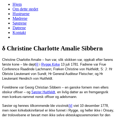
Hjem
Om dette stedet
Hustruene
Mødrene
Søstrene
Døtrene
Kontakt
δ Christine Charlotte Amalie Sibbern
Christine Charlotte Amalie – hun var, slik skikken var, oppkalt efter farens
første kone – ble døpt
[i]
i
Rygge Kirke
13 juli 1781. Fadrene var Frue
Conference Raadinde Lachmann; Frøken Christine von Huitfeldt; S: J: Hr
Obriste Lieutenant von Sundt; Hr General Auditeur Fleischer; og Hr
Lieutenant Hendrich von Huitfeldt.
Foreldrene var Georg Christian Sibbern – en ganske fornem men ellers
obskur offiser – og
Søster Huitfeldt
, en livlig datter av en fremgangsrik
men konkurs-rammet norsk offiser og adelsmann.
Søster og hennes tilkommende ble visstnok
[ii]
viet 10 desember 1778,
men noen kirkebokinnførsel er ikke funnet i Rygge, og heller ikke i Onsøy,
der trolovelsene er bevart men ikke selve ekteskapsseremonien for den