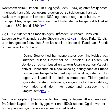
Røepstorff deltok i krigen i 1808 og også i den i 1814, og efter års tjeneste
innehadde han både Daneborgs-ordenen og Svärdordenen. Han tok
avskjed med pensjon i oktober 1839, og bosatte seg – med hustru, må
man gå ut fra, på gården Sand ved Fredrikstad der de begge bodde livet ut
– hun til 1859, han til 1864
[xvii]
.
Og i 1802 fikk Amalies mor sin egen utkårede: Lieutenant Hans von
Larsen og Fru Majorinde Søster Sibbern ble viet
[xviii]
i Moss Kirke 31 juli,
uten forutgående forlovelse. Som kausjonister hadde de Raadmand Brandt
og Lieutenant v: Sibbern.
«Denne Begivenhed har neppe været uden Indflydelse paa
Døtrenes hurtige Giftermaal og Bortreise. Da Larsen var
Bondefødt og kun besad en tarvelig Udannelse, var Partiet i
enhver Henseende en Mesalliance og betragtedes af Fruens
Familie paa begge Sider med ugunstige Øine, uden at dog
nogen var istand til at hindre samme; med Tiden syndes
ogsaa den første misstemning i nogen grad at have tabt sig;
ihvor lidet end den nye Ægtemand passede ind i
Omgivelserne
[xix]
».
Samme år kjøpte
[xx]
Søster gården Ramberg på Jeløen, litt nordvestover
fra Jeløen Kapell, som ble bygget mer enn 150 år senere. Og det var det
hun og hennes nye mann slo seg ned som ektefeller.