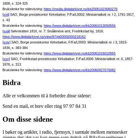
1808, s. 324-325
Brukslenke for sidevisning:
https://media.digitalarkivet.no/kb20061023060276
[xxii]
SAO, Borge prestekontor Kirkebøker, F/Fa/L0002: Ministerialbok nr. I 2, 1791-1817,
s. 43
Brukslenke for sidevisning:
https://www.digitalarkivet.no/kb20061013050556
[xxiii]
Sølvskatten 1816, nr. 7: Smålenene amt, Fredrikstad by, 1816;
https://www.digitalarkivet.no/view/97/pt00000000218162
[xxiv]
SAO, Borge prestekontor Kirkebøker, F/Fa/L0003: Ministerialbok nr. I 3, 1815-
1836, s. 383-384
Brukslenke for sidevisning:
https://www.digitalarkivet.no/kb20061016010555
[xxv]
SAO, Fredrikstad prestekontor Kirkebøker, F/Fa/L0006: Ministerialbok nr. 6, 1857-
1878, s. 313
Brukslenke for sidevisning:
https://www.digitalarkivet.no/kb20060927070082
Bidra
Alle er velkommen til å forbedre disse sidene:
Send en mail, et brev eller ring 97 97 84 31
Om disse sidene
I bøker og artikler, i radio, fjernsyn, i samtale mellom mennesker
gjentas det: det var kun menn som deltok på Riksforsamlingen i