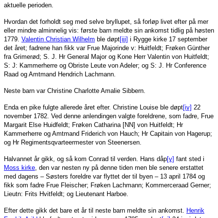
aktuelle perioden.
Hvordan det forholdt seg med selve bryllupet, så forløp livet efter på mer
eller mindre alminnelig vis: første barn meldte sin ankomst tidlig på høsten
1779.
Valentin Christian Wilhelm
ble døpt
[iii]
i Rygge kirke 17 september
det året; fadrene han fikk var Frue Majorinde v: Huitfeldt; Frøken Günther
fra Grimerød; S. J. Hr General Major og Kone Herr Valentin von Huitfeldt;
S: J: Kammerherre og Obriste Leute von Adeler; og S: J. Hr Conference
Raad og Amtmand Hendrich Lachmann.
Neste barn var Christine Charlotte Amalie Sibbern.
Enda en pike fulgte allerede året efter. Christine Louise ble døpt
[iv]
22
november 1782. Ved denne anlendingen valgte foreldrene, som fadre, Frue
Margarit Else Huidfeldt; Frøken Catharina [NN] von Huitfeldt; Hr
Kammerherre og Amtmand Friderich von Hauch; Hr Capitain von Hagerup;
og Hr Regimentsqvarteermester von Steenersen.
Halvannet år gikk, og så kom Conrad til verden. Hans dåp
[v]
fant sted i
Moss kirke
, den var nesten ny på denne tiden men ble senere erstattet
med dagens – Søsters foreldre var flyttet der til byen – 13 april 1784 og
fikk som fadre Frue Fleischer; Frøken Lachmann; Kommerceraad Gerner;
Lieutn: Frits Hvitfeldt; og Lieutenant Harboe.
Efter dette gikk det bare et år til neste barn meldte sin ankomst.
Henrik