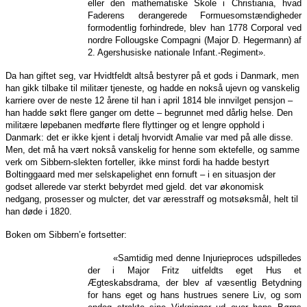
eller den mathematiske Skole i Christiania, hvad
Faderens derangerede Formuesomstændigheder
formodentlig forhindrede, blev han 1778 Corporal ved
nordre Follougske Compagni (Major D. Hegermann) af
2. Agershusiske nationale Infant.-Regiment».
Da han giftet seg, var Hvidtfeldt altså bestyrer på et gods i Danmark, men
han gikk tilbake til militær tjeneste, og hadde en nokså ujevn og vanskelig
karriere over de neste 12 årene til han i april 1814 ble innvilget pensjon –
han hadde søkt flere ganger om dette – begrunnet med dårlig helse. Den
militære løpebanen medførte flere flyttinger og et lengre opphold i
Danmark: det er ikke kjent i detalj hvorvidt Amalie var med på alle disse.
Men, det må ha vært nokså vanskelig for henne som ektefelle, og samme
verk om Sibbern-slekten forteller, ikke minst fordi ha hadde bestyrt
Boltinggaard med mer selskapelighet enn fornuft – i en situasjon der
godset allerede var sterkt bebyrdet med gjeld. det var økonomisk
nedgang, prosesser og mulcter, det var æresstraff og motsøksmål, helt til
han døde i 1820.
Boken om Sibbern’e fortsetter:
«Samtidig med denne Injurieproces udspilledes
der i Major Fritz uitfeldts eget Hus et
Ægteskabsdrama, der blev af væsentlig Betydning
for hans eget og hans hustrues senere Liv, og som