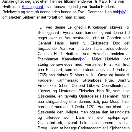
Amalie giftet seg året efter. Hennes tilkommende var Hr Major Fritz von
Hvitfeldt til
Boltinggaard
, hvis fornavn egentlig var Nicolai Frederik
Reichwein og som på denne tiden bodde på Fyn i Danmark. I en bok
[xiv]
om slekten Sibbern er det fortalt om ham at han:
«… ved denne Leilighed i Kirkebogen skrives «til
Boltinggaard i Fyen», som han nemlig ved denne Tid
noget over et Aar bestyrede, eftr at Gaarden ved
General Hans Henrik v. Eickstedts Død det
forgaaende Aar var tilfalden hans ældsteBroder,
Capitain H. J. Huitfeldt, som Hovedbestandelen af
Stamhuuset Kaaselund
[xv]
. Major Huitfeldt, der
stadig benævnedes med Fornavnet Fritz, var født
paa Elingaard, som der etsteds angives, 1 Februar
1765; han døbtes 5. Marts s. A. i Onsø og havde til
Faddere: Kammerraad Strømboes Frue, Jomfru
Frederikke Debes, Obserst Lützow, Oberstlieutenant
Lützow, og Lieutenant Fleischer. Han fik, som sine
Søskende, en tarvelig Opdragelse i Hjemmet, først
paa Elingaard og efter dennes Salg paa Moss, hvor
han confirmeredes 7 Octbr. 1781. Han var blant sine
Søskende den livligste men ogsaa den letsindigste
og allerede som Barn en stor spilopmager,
Charaktertræk, hvoraf hele hans senere Liv bar
Præg. Uden at besøge Cadetacadamiet i Kjøbenhavn