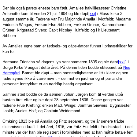
Der ble også parets eneste barn født. Amalies halvlillesøster Christine
Antonette kom til verden 21 juli 1804 og ble døpt
[xxi]
i Moss kirke 3
august samme år. Fadrene var Fru Majorinde Amalia Hvidtfeldt; Madame
Friderich Winges; Frøken Else Sibbern; Frøken Grüner; Kammerherre
Grüner; Krigsraad Sivers; Capit Nicolay Huitfeldt; og Hr Lieutenant
Sibbern.
Av Amalies egne barn er fødsels- og dåps-datoer funnet i primærkilder for
kun to.
Hermana Fridricha så dagens lys sensommeren 1805 og ble døpt
[xxii]
i
Borge Kirke 9 august dette året. På denne tiden bodde ekteparet på
Nes
Herregård
. Barnet ble døpt – men omstendighetene er litt uklare og nen
fadre synes ikke å være nevnt – derimot en jordmor og et par andre
personer: inntrykket er en nøddåp hastig organisert.
Samme sted bodde de da sønnen Johan Jørgen kom til verden utpå
høsten året efter og ble døpt 28 september 1806. Denne gangen var
fadrene Frue Krefting; enken Mad. Winge; Jomfrue Siewers; Bygmæster
Laskh; Audios Holf; og Capitain Weidemand.
Omkring 1813 ble så Amalia og Fritz separert, og tre år senere trådte
skilsmissen i kraft. I det året, 1816, var Fritz Huitfeldt i Fredrikstad – i det
minste var der han ble registrert i forbindelse med at han måtte betale fem