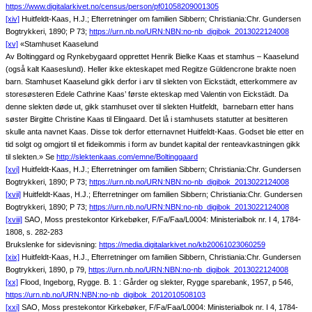
https://www.digitalarkivet.no/census/person/pf01058209001305
[xiv]
Huitfeldt-Kaas, H.J.; Efterretninger om familien Sibbern; Christiania:Chr. Gundersen
Bogtrykkeri, 1890; P 73;
https://urn.nb.no/URN:NBN:no-nb_digibok_2013022124008
[xv]
«Stamhuset Kaaselund
Av Boltinggard og Rynkebygaard opprettet Henrik Bielke Kaas et stamhus – Kaaselund
(også kalt Kaaseslund). Heller ikke ekteskapet med Regitze Güldencrone brakte noen
barn. Stamhuset Kaaselund gikk derfor i arv til slekten von Eickstädt, etterkommere av
storesøsteren Edele Cathrine Kaas’ første ekteskap med Valentin von Eickstädt. Da
denne slekten døde ut, gikk stamhuset over til slekten Huitfeldt, barnebarn etter hans
søster Birgitte Christine Kaas til Elingaard. Det lå i stamhusets statutter at besitteren
skulle anta navnet Kaas. Disse tok derfor etternavnet Huitfeldt-Kaas. Godset ble etter en
tid solgt og omgjort til et fideikommis i form av bundet kapital der renteavkastningen gikk
til slekten.» Se
http://slektenkaas.com/emne/Boltinggaard
[xvi]
Huitfeldt-Kaas, H.J.; Efterretninger om familien Sibbern; Christiania:Chr. Gundersen
Bogtrykkeri, 1890; P 73;
https://urn.nb.no/URN:NBN:no-nb_digibok_2013022124008
[xvii]
Huitfeldt-Kaas, H.J.; Efterretninger om familien Sibbern; Christiania:Chr. Gundersen
Bogtrykkeri, 1890; P 73;
https://urn.nb.no/URN:NBN:no-nb_digibok_2013022124008
[xviii]
SAO, Moss prestekontor Kirkebøker, F/Fa/Faa/L0004: Ministerialbok nr. I 4, 1784-
1808, s. 282-283
Brukslenke for sidevisning:
https://media.digitalarkivet.no/kb20061023060259
[xix]
Huitfeldt-Kaas, H.J., Efterretninger om familien Sibbern, Christiania:Chr. Gundersen
Bogtrykkeri, 1890, p 79,
https://urn.nb.no/URN:NBN:no-nb_digibok_2013022124008
[xx]
Flood, Ingeborg, Rygge. B. 1 : Gårder og slekter, Rygge sparebank, 1957, p 546,
https://urn.nb.no/URN:NBN:no-nb_digibok_2012010508103
[xxi]
SAO, Moss prestekontor Kirkebøker, F/Fa/Faa/L0004: Ministerialbok nr. I 4, 1784-