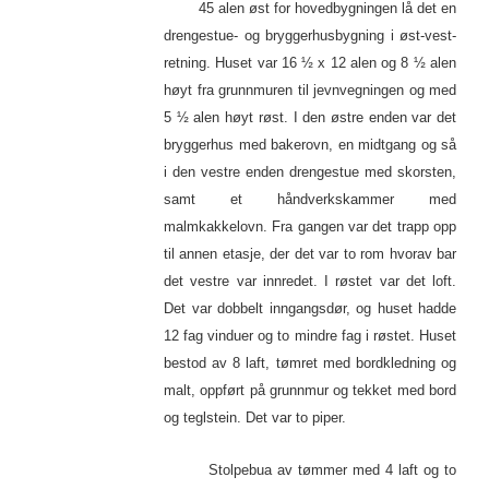
45 alen øst for hovedbygningen lå det en
drengestue- og bryggerhusbygning i øst-vest-
retning. Huset var 16 ½ x 12 alen og 8 ½ alen
høyt fra grunnmuren til jevnvegningen og med
5 ½ alen høyt røst. I den østre enden var det
bryggerhus med bakerovn, en midtgang og så
i den vestre enden drengestue med skorsten,
samt et håndverkskammer med
malmkakkelovn. Fra gangen var det trapp opp
til annen etasje, der det var to rom hvorav bar
det vestre var innredet. I røstet var det loft.
Det var dobbelt inngangsdør, og huset hadde
12 fag vinduer og to mindre fag i røstet. Huset
bestod av 8 laft, tømret med bordkledning og
malt, oppført på grunnmur og tekket med bord
og teglstein. Det var to piper.
Stolpebua av tømmer med 4 laft og to