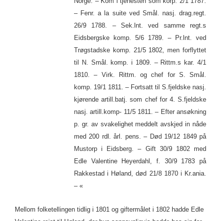
Norge. – Kom i tjenesten som korp. 2/1 1787.
– Fenr. a la suite ved Smål. nasj. drag.regt.
26/9 1788. – Sek.lnt. ved samme regt.s
Eidsbergske komp. 5/6 1789. – Pr.lnt. ved
Trøgstadske komp. 21/5 1802, men forflyttet
til N. Smål. komp. i 1809. – Rittm.s kar. 4/1
1810. – Virk. Rittm. og chef for S. Smål.
komp. 19/1 1811. – Fortsatt til S.fjeldske nasj.
kjørende artill.batj. som chef for 4. S.fjeldske
nasj. artill.komp- 11/5 1811. – Efter ansøkning
p. gr. av svakelighet meddelt avskjed in nåde
med 200 rdl. årl. pens. – Død 19/12 1849 på
Mustorp i Eidsberg. – Gift 30/9 1802 med
Edle Valentine Heyerdahl, f. 30/9 1783 på
Rakkestad i Høland, død 21/8 1870 i Kr.ania.
– «
Mellom folketellingen tidlig i 1801 og giftermålet i 1802 hadde Edle