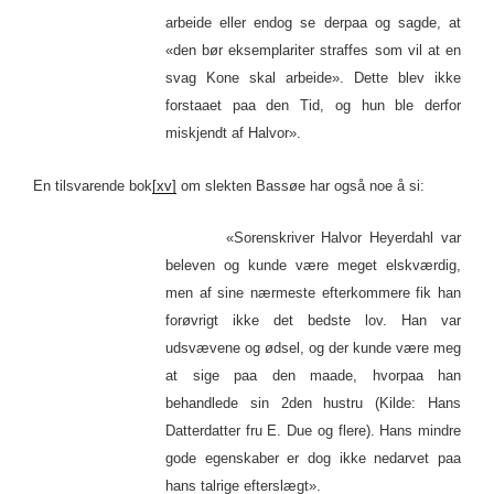
arbeide eller endog se derpaa og sagde, at
«den bør eksemplariter straffes som vil at en
svag Kone skal arbeide». Dette blev ikke
forstaaet paa den Tid, og hun ble derfor
miskjendt af Halvor».
En tilsvarende bok
[xv]
om slekten Bassøe har også noe å si:
«Sorenskriver Halvor Heyerdahl var
beleven og kunde være meget elskværdig,
men af sine nærmeste efterkommere fik han
forøvrigt ikke det bedste lov. Han var
udsvævene og ødsel, og der kunde være meg
at sige paa den maade, hvorpaa han
behandlede sin 2den hustru (Kilde: Hans
Datterdatter fru E. Due og flere). Hans mindre
gode egenskaber er dog ikke nedarvet paa
hans talrige efterslægt».