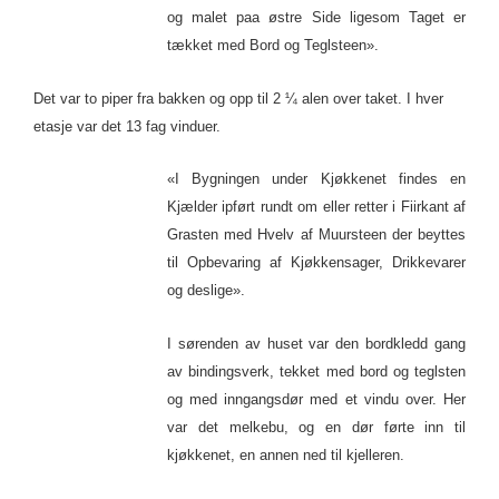
og malet paa østre Side ligesom Taget er
tækket med Bord og Teglsteen».
Det var to piper fra bakken og opp til 2 ¼ alen over taket. I hver
etasje var det 13 fag vinduer.
«I Bygningen under Kjøkkenet findes en
Kjælder ipført rundt om eller retter i Fiirkant af
Grasten med Hvelv af Muursteen der beyttes
til Opbevaring af Kjøkkensager, Drikkevarer
og deslige».
I sørenden av huset var den bordkledd gang
av bindingsverk, tekket med bord og teglsten
og med inngangsdør med et vindu over. Her
var det melkebu, og en dør førte inn til
kjøkkenet, en annen ned til kjelleren.