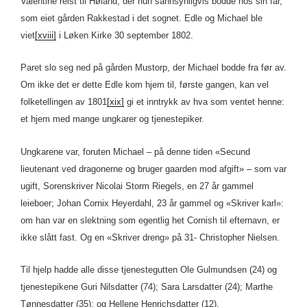
Valentine reist til Høland, der hun sannsynligvis bodde hos sin far,
som eiet gården Rakkestad i det sognet. Edle og Michael ble
viet
[xviii]
i Løken Kirke 30 september 1802.
Paret slo seg ned på gården Mustorp, der Michael bodde fra før av.
Om ikke det er dette Edle kom hjem til, første gangen, kan vel
folketellingen av 1801
[xix]
gi et inntrykk av hva som ventet henne:
et hjem med mange ungkarer og tjenestepiker.
Ungkarene var, foruten Michael – på denne tiden «Secund
lieutenant ved dragonerne og bruger gaarden mod afgift» – som var
ugift, Sorenskriver Nicolai Storm Riegels, en 27 år gammel
leieboer; Johan Cornix Heyerdahl, 23 år gammel og «Skriver karl»:
om han var en slektning som egentlig het Cornish til efternavn, er
ikke slått fast. Og en «Skriver dreng» på 31- Christopher Nielsen.
Til hjelp hadde alle disse tjenestegutten Ole Gulmundsen (24) og
tjenestepikene Guri Nilsdatter (74); Sara Larsdatter (24); Marthe
Tønnesdatter (35); og Hellene Henrichsdatter (12).