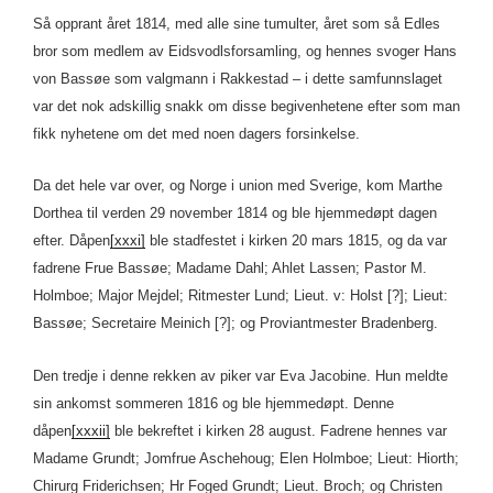
Så opprant året 1814, med alle sine tumulter, året som så Edles
bror som medlem av Eidsvodlsforsamling, og hennes svoger Hans
von Bassøe som valgmann i Rakkestad – i dette samfunnslaget
var det nok adskillig snakk om disse begivenhetene efter som man
fikk nyhetene om det med noen dagers forsinkelse.
Da det hele var over, og Norge i union med Sverige, kom Marthe
Dorthea til verden 29 november 1814 og ble hjemmedøpt dagen
efter. Dåpen
[xxxi]
ble stadfestet i kirken 20 mars 1815, og da var
fadrene Frue Bassøe; Madame Dahl; Ahlet Lassen; Pastor M.
Holmboe; Major Mejdel; Ritmester Lund; Lieut. v: Holst [?]; Lieut:
Bassøe; Secretaire Meinich [?]; og Proviantmester Bradenberg.
Den tredje i denne rekken av piker var Eva Jacobine. Hun meldte
sin ankomst sommeren 1816 og ble hjemmedøpt. Denne
dåpen
[xxxii]
ble bekreftet i kirken 28 august. Fadrene hennes var
Madame Grundt; Jomfrue Aschehoug; Elen Holmboe; Lieut: Hiorth;
Chirurg Friderichsen; Hr Foged Grundt; Lieut. Broch; og Christen