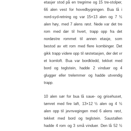
etasjer stod på en tregrime og 15 tre-stolper,
66 alen vest for hovedbygningen. Bua lå i
nord-syd-retning og var 15×13 alen og 7 ½
alen høy, med 7 alens røst. Nede var det tre
rom med dør til hvert, trapp opp fra det
nordøstre rommet til annen etasje, som
bestod av ett rom med flere kornbinger. Det
gikk trapp videre opp til røstetasjen, der det vr
et kornloft. Bua var bordkledd, tekket med
bord og teglstein, hadde 2 vinduer og 4
glugger eller trelemmer og hadde utvendig
trapp.
10 alen sør for bua lå saue- og grisehuset,
tømret med fire laft, 13×12 ½ alen og 4 ½
alen opp til jevnvegingen med 6 alens røst,
tekket med bord og teglstein. Saustallen
hadde 4 rom og 3 små vinduer. Den lå 52 ½