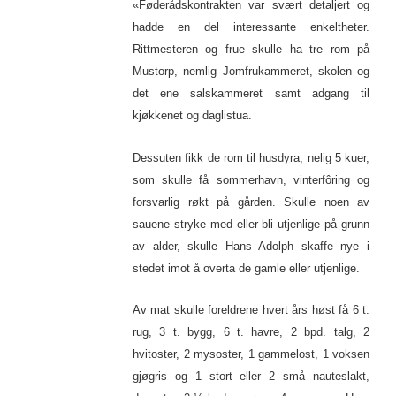
«Føderådskontrakten var svært detaljert og
hadde en del interessante enkeltheter.
Rittmesteren og frue skulle ha tre rom på
Mustorp, nemlig Jomfrukammeret, skolen og
det ene salskammeret samt adgang til
kjøkkenet og daglistua.
Dessuten fikk de rom til husdyra, nelig 5 kuer,
som skulle få sommerhavn, vinterfôring og
forsvarlig røkt på gården. Skulle noen av
sauene stryke med eller bli utjenlige på grunn
av alder, skulle Hans Adolph skaffe nye i
stedet imot å overta de gamle eller utjenlige.
Av mat skulle foreldrene hvert års høst få 6 t.
rug, 3 t. bygg, 6 t. havre, 2 bpd. talg, 2
hvitoster, 2 mysoster, 1 gammelost, 1 voksen
gjøgris og 1 stort eller 2 små nauteslakt,