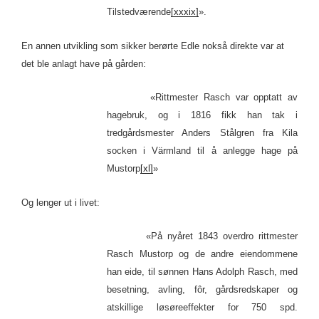
Tilstedværende
[xxxix]
».
En annen utvikling som sikker berørte Edle nokså direkte var at
det ble anlagt have på gården:
«Rittmester Rasch var opptatt av
hagebruk, og i 1816 fikk han tak i
tredgårdsmester Anders Stålgren fra Kila
socken i Värmland til å anlegge hage på
Mustorp
[xl]
»
Og lenger ut i livet:
«På nyåret 1843 overdro rittmester
Rasch Mustorp og de andre eiendommene
han eide, til sønnen Hans Adolph Rasch, med
besetning, avling, fôr, gårdsredskaper og
atskillige løsøreeffekter for 750 spd.