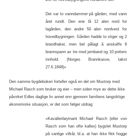
Det var to vanndammer på gården, med vann
året rundt. Den ene lå 12 alen nord for
lagården, den andre 50 alen nordvest for
hovedbygningen. Gården hadde to stiger og 2
brandhaker, men bel pålagt å anskaffe 8
brannspann av tre med jernband og 10 potters
innhold. (Norges Brannkasse, takst
27.6.1848)»
Den samme bygdeboken forteller også en del om Mustorp med
Michael Rasch som bruker og eier – men siden mye av dette ikke
påvirket Edles daglige liv annet enn gjennom familiens langsiktige
økonomiske situasjon, er det som følger utdrag:
«Kavalleriløytnant Michael Rasch (eller von
Rasch som han ofte kalles) bygslet Mustorp
på vanlige vilkår, bl.a. at han ikke fikk hogge