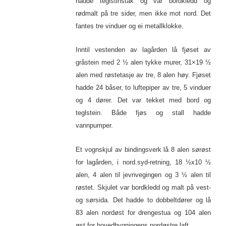
hadde teglstinstak og var bordkledd og
rødmalt på tre sider, men ikke mot nord. Det
fantes tre vinduer og ei metallklokke.
Inntil vestenden av lagården lå fjøset av
gråstein med 2 ½ alen tykke murer, 31×19 ½
alen med røstetasje av tre, 8 alen høy. Fjøset
hadde 24 båser, to luftepiper av tre, 5 vinduer
og 4 dører. Det var tekket med bord og
teglstein. Både fjøs og stall hadde
vannpumper.
Et vognskjul av bindingsverk lå 8 alen sørøst
for lagården, i nord.syd-retning, 18 ½x10 ½
alen, 4 alen til jevnvegingen og 3 ½ alen til
røstet. Skjulet var bordkledd og malt på vest-
og sørsida. Det hadde to dobbeltdører og lå
83 alen nordøst for drengestua og 104 alen
øst for hovedbygningens nordøstre laft.