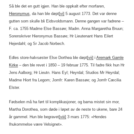
Så ble det en gutt igjen. Han ble oppkalt efter morfaren,
Hieronymus
, da han ble døpt
[vi]
5 august 1773. Det var denne
gutten som skulle bli Eidsvoldsmann. Denne gangen var fadrene –
F. ca. 1755 Madme Else Bassøe; Madm. Anna Margaretha Bruun;
Sorenskriver Hieronymus Bassøe; Hr Lieutenant Hans Eilert
Hejerdahl; og Sr Jacob Norbech.
Edles store-halvsøster Else Dorthea ble døpt
[vii]
i
Aremark Gamle
Kirke
– den ble revet i 1850 – 19 februar 1775. Til fadre fikk hun Hr
Jens Aalborg; Hr Lieutn. Hans Eyl; Heyrdal; Studios Mr Heyrdal;
Madme Hiort fra Legom; Jomfr: Karen Bassøe; og Jomfr Cæcilia
Elster.
Fødselen må ha ført til komplikasjoner, og barna mistet sin mor,
Martha Dorothea, som døde i løpet av de neste to ukene, bare 24
år gammel. Hun ble begravet
[viii]
3 mars 1775: «Hendes
Ihukommelse være Velsignet».