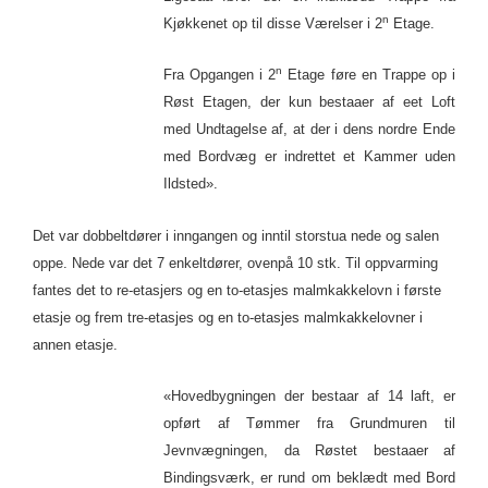
n
Kjøkkenet op til disse Værelser i 2
Etage.
n
Fra Opgangen i 2
Etage føre en Trappe op i
Røst Etagen, der kun bestaaer af eet Loft
med Undtagelse af, at der i dens nordre Ende
med Bordvæg er indrettet et Kammer uden
Ildsted».
Det var dobbeltdører i inngangen og inntil storstua nede og salen
oppe. Nede var det 7 enkeltdører, ovenpå 10 stk. Til oppvarming
fantes det to re-etasjers og en to-etasjes malmkakkelovn i første
etasje og frem tre-etasjes og en to-etasjes malmkakkelovner i
annen etasje.
«Hovedbygningen der bestaar af 14 laft, er
opført af Tømmer fra Grundmuren til
Jevnvægningen, da Røstet bestaaer af
Bindingsværk, er rund om beklædt med Bord