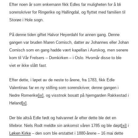
Efter noen år som enkemann fikk Edles far muligheten for å bli
sorenskriver for Ringerike og Hallingdal, og flyttet med familien til
Storøe i Hole sogn.
På denne tiden giftet Halvor Heyerdahl for annen gang. Denne
gangen var bruden Maren Cornisch, datter av Johannes eller Johan
Cornisch som en gang hadde vært kapellan i Aurskog, men senere
kom til Vår Frelsers – Domkirken – i Oslo. Hvornår disse to ble
viet er ikke slått fast.
Efter dette, i løpet av de neste to årene, fra 1783, fikk Edle
Valentinas far en ny stilling som sorenskriver, denne gangen i
Nedre Romerike
[ix]
, og visstnok bosatt på hjemgarden Rakkestad i
Høland
[x]
.
Der ble altså Edle født og halvannet år efter dette ble det en
lillebror. Niels Rodt meldte sin ankomst våren 1785 og ble døpt
[xi]
i
Løken Kirke
– den som ble erstattet i 1880-årene – 16 mai dette