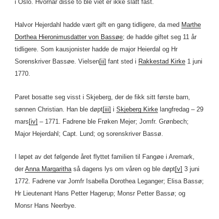
i Oslo. Hvornår disse to ble viet er ikke slått fast.
Halvor Hejerdahl hadde vært gift en gang tidligere, da med
Marthe
Dorthea Hieronimusdatter von Bassøe
; de hadde giftet seg 11 år
tidligere. Som kausjonister hadde de major Heierdal og Hr
Sorenskriver Bassøe. Vielsen
[ii]
fant sted i
Rakkestad Kirke
1 juni
1770.
Paret bosatte seg visst i Skjeberg, der de fikk sitt første barn,
sønnen Christian. Han ble døpt
[iii]
i
Skjeberg Kirke
langfredag – 29
mars
[iv]
– 1771. Fadrene ble Frøken Mejer; Jomfr. Grønbech;
Major Hejerdahl; Capt. Lund; og sorenskriver Bassø.
I løpet av det følgende året flyttet familien til Fangøe i Aremark,
der
Anna Margaritha
så dagens lys om våren og ble døpt
[v]
3 juni
1772. Fadrene var Jomfr Isabella Dorothea Leganger; Elisa Bassø;
Hr Lieutenant Hans Petter Hagerup; Monsr Petter Bassø; og
Monsr Hans Neerbye.