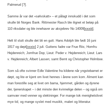
Palmerud [?].
Samme år var det «sølvskatt» – et pålagt innskudd i det som
skulle bli Norges Bank. Rittmester Rasch ble ilignet et beløp på
110 riksdaler og ble innehaver av aksjebrev No 14009
[xxxiii]
.
Helt til slutt skulle det bli en gutt. Hans Adolph ble født 16 juni
1817 og døpt
[xxxiv]
2 juli. Guttens fadre var Frue Riis; Homfru
Hejdenreich; Jomfrue Dop; Lieut: Peder v. Hejdenreich; Lieut: Lars
v. Hejdenreich; Albert Lassen; samt Bernt og Christopher Holmboe.
Som så ofte svinner Edle Valentine fra kildene når yngstebarnet er
døpt, og lite er kjent om livet hennes i årene som kom. Alment kan
man forestille seg at livet om barna, hjemmet, gården og dyrene
der, tjenerskapet – i det minste den kvinnelige delen – og også om
samvær med venner og slektninger. For mange tok menighetslivet
mye tid, og mange syslet med musikk, maleri og litteratur.