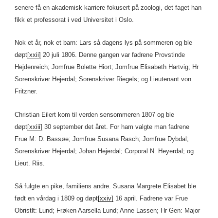
senere få en akademisk karriere fokusert på zoologi, det faget han
fikk et professorat i ved Universitet i Oslo.
Nok et år, nok et barn: Lars så dagens lys på sommeren og ble
døpt
[xxii]
20 juli 1806. Denne gangen var fadrene Provstinde
Hejdenreich; Jomfrue Bolette Hiort; Jomfrue Elisabeth Hartvig; Hr
Sorenskriver Hejerdal; Sorenskriver Riegels; og Lieutenant von
Fritzner.
Christian Eilert kom til verden sensommeren 1807 og ble
døpt
[xxiii]
30 september det året. For ham valgte man fadrene
Frue M: D: Bassøe; Jomfrue Susana Rasch; Jomfrue Dybdal;
Sorenskriver Hejerdal; Johan Hejerdal; Corporal N. Heyerdal; og
Lieut. Riis.
Så fulgte en pike, familiens andre. Susana Margrete Elisabet ble
født en vårdag i 1809 og døpt
[xxiv]
16 april. Fadrene var Frue
Obristlt: Lund; Frøken Aarsella Lund; Anne Lassen; Hr Gen: Major