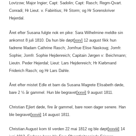
Lovtzow; Major Ingier; Capt: Sadolin; Capt: Rasch; Regm-Qvart.
Conradi; Hr Lieut. v. Fabiritius; Hr Storm; og Hr Sorenskriver
Hejerdal.
Året efter Susana fulgte nok en pike: Sara Wilhelmine meldte sin
ankomst 8 juli 1810. Da hun ble døpt
[xxv]
12 august fikk hun
fadrene Madam Cathrine Rasch; Jomfrue Elise Naskoug; Jomfr.
Sophie; Jomfr. Sophie Hejdenreich; Capitain Jørgen v: Beichmann;
Lieutn. Peder Hejerdal; Lieut: Lars Hejdenreich; Hr Kiøbmand
Friderich Rasch; og Hr Lars Dahle.
Året efter mistet Edle et barn da Susana Magrete Elisabeth døde,
bare 2 ½ år gammel. Hun ble begravet
[xxvi]
9 august 1811.
Christian Ejlert døde, fire år gammel, bare noen dager senere. Han
ble begravet
[xxvii]
14 august 1811.
Christian August kom til verden 22 mai 1812 og ble døpt
[xxviii]
14