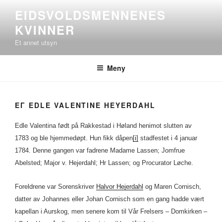
Gå
EIDSVOLDSMENNENES
til
KVINNER
innhold
Et annet utsyn
Meny
ΕΓ EDLE VALENTINE HEYERDAHL
Edle Valentina født på Rakkestad i Høland henimot slutten av
1783 og ble hjemmedøpt. Hun fikk dåpen
[i]
stadfestet i 4 januar
1784. Denne gangen var fadrene Madame Lassen; Jomfrue
Abelsted; Major v. Hejerdahl; Hr Lassen; og Procurator Løche.
Foreldrene var Sorenskriver
Halvor Hejerdahl
og Maren Cornisch,
datter av Johannes eller Johan Cornisch som en gang hadde vært
kapellan i Aurskog, men senere kom til Vår Frelsers – Domkirken –