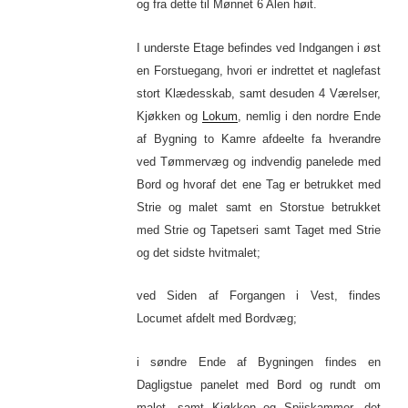
og fra dette til Mønnet 6 Alen høit.
I underste Etage befindes ved Indgangen i øst
en Forstuegang, hvori er indrettet et naglefast
stort Klædesskab, samt desuden 4 Værelser,
Kjøkken og
Lokum
, nemlig i den nordre Ende
af Bygning to Kamre afdeelte fa hverandre
ved Tømmervæg og indvendig panelede med
Bord og hvoraf det ene Tag er betrukket med
Strie og malet samt en Storstue betrukket
med Strie og Tapetseri samt Taget med Strie
og det sidste hvitmalet;
ved Siden af Forgangen i Vest, findes
Locumet afdelt med Bordvæg;
i søndre Ende af Bygningen findes en
Dagligstue panelet med Bord og rundt om
malet, samt Kjøkken og Spiiskammer, det