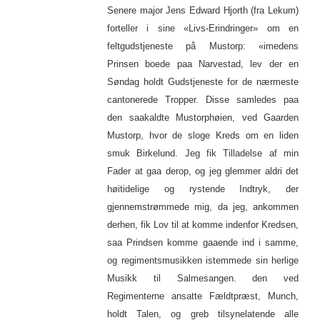
Senere major Jens Edward Hjorth (fra Lekum)
forteller i sine «Livs-Erindringer» om en
feltgudstjeneste på Mustorp: «imedens
Prinsen boede paa Narvestad, lev der en
Søndag holdt Gudstjeneste for de nærmeste
cantonerede Tropper. Disse samledes paa
den saakaldte Mustorphøien, ved Gaarden
Mustorp, hvor de sloge Kreds om en liden
smuk Birkelund. Jeg fik Tilladelse af min
Fader at gaa derop, og jeg glemmer aldri det
høitidelige og rystende Indtryk, der
gjennemstrømmede mig, da jeg, ankommen
derhen, fik Lov til at komme indenfor Kredsen,
saa Prindsen komme gaaende ind i samme,
og regimentsmusikken istemmede sin herlige
Musikk til Salmesangen. den ved
Regimenterne ansatte Fældtpræst, Munch,
holdt Talen, og greb tilsynelatende alle