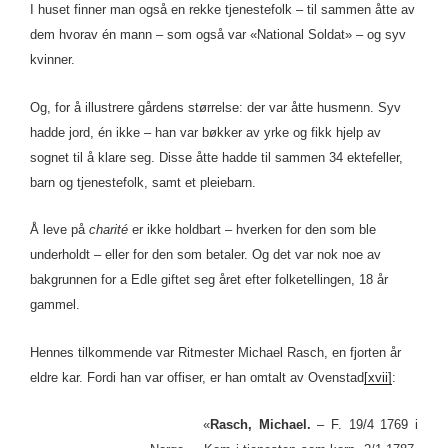
I huset finner man også en rekke tjenestefolk – til sammen åtte av
dem hvorav én mann – som også var «National Soldat» – og syv
kvinner.
Og, for å illustrere gårdens størrelse: der var åtte husmenn. Syv
hadde jord, én ikke – han var bøkker av yrke og fikk hjelp av
sognet til å klare seg. Disse åtte hadde til sammen 34 ektefeller,
barn og tjenestefolk, samt et pleiebarn.
Å leve på
charité
er ikke holdbart – hverken for den som ble
underholdt – eller for den som betaler. Og det var nok noe av
bakgrunnen for a Edle giftet seg året efter folketellingen, 18 år
gammel.
Hennes tilkommende var Ritmester Michael Rasch, en fjorten år
eldre kar. Fordi han var offiser, er han omtalt av Ovenstad
[xvii]
:
«
Rasch, Michael.
– F. 19/4 1769 i