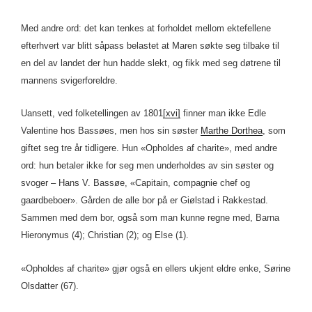
Med andre ord: det kan tenkes at forholdet mellom ektefellene
efterhvert var blitt såpass belastet at Maren søkte seg tilbake til
en del av landet der hun hadde slekt, og fikk med seg døtrene til
mannens svigerforeldre.
Uansett, ved folketellingen av 1801
[xvi]
finner man ikke Edle
Valentine hos Bassøes, men hos sin søster
Marthe Dorthea
, som
giftet seg tre år tidligere. Hun «Opholdes af charite», med andre
ord: hun betaler ikke for seg men underholdes av sin søster og
svoger – Hans V. Bassøe, «Capitain, compagnie chef og
gaardbeboer». Gården de alle bor på er Giølstad i Rakkestad.
Sammen med dem bor, også som man kunne regne med, Barna
Hieronymus (4); Christian (2); og Else (1).
«Opholdes af charite» gjør også en ellers ukjent eldre enke, Sørine
Olsdatter (67).