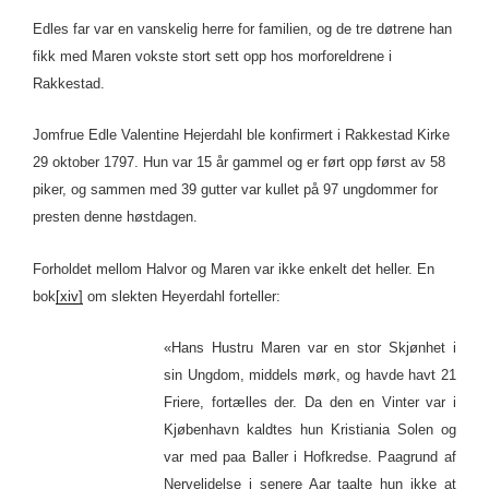
Edles far var en vanskelig herre for familien, og de tre døtrene han
fikk med Maren vokste stort sett opp hos morforeldrene i
Rakkestad.
Jomfrue Edle Valentine Hejerdahl ble konfirmert i Rakkestad Kirke
29 oktober 1797. Hun var 15 år gammel og er ført opp først av 58
piker, og sammen med 39 gutter var kullet på 97 ungdommer for
presten denne høstdagen.
Forholdet mellom Halvor og Maren var ikke enkelt det heller. En
bok
[xiv]
om slekten Heyerdahl forteller:
«Hans Hustru Maren var en stor Skjønhet i
sin Ungdom, middels mørk, og havde havt 21
Friere, fortælles der. Da den en Vinter var i
Kjøbenhavn kaldtes hun Kristiania Solen og
var med paa Baller i Hofkredse. Paagrund af
Nervelidelse i senere Aar taalte hun ikke at