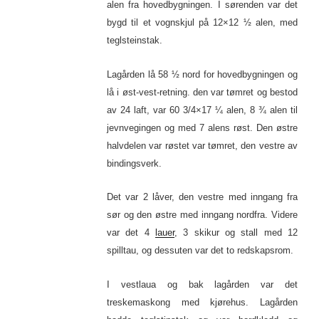
alen fra hovedbygningen. I sørenden var det
bygd til et vognskjul på 12×12 ½ alen, med
teglsteinstak.
Lagården lå 58 ½ nord for hovedbygningen og
lå i øst-vest-retning. den var tømret og bestod
av 24 laft, var 60 3/4×17 ¼ alen, 8 ¾ alen til
jevnvegingen og med 7 alens røst. Den østre
halvdelen var røstet var tømret, den vestre av
bindingsverk.
Det var 2 låver, den vestre med inngang fra
sør og den østre med inngang nordfra. Videre
var det 4
lauer
, 3 skikur og stall med 12
spilltau, og dessuten var det to redskapsrom.
I vestlaua og bak lagården var det
treskemaskong med kjørehus. Lagården