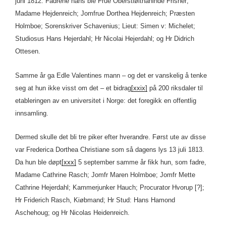
juni 1812. Fadrene hans ble Frue Oberstløitnaninde Frisner;
Madame Hejdenreich; Jomfrue Dorthea Hejdenreich; Præsten
Holmboe; Sorenskriver Schavenius; Lieut: Simen v: Michelet;
Studiosus Hans Hejerdahl; Hr Nicolai Hejerdahl; og Hr Didrich
Ottesen.
Samme år ga Edle Valentines mann – og det er vanskelig å tenke
seg at hun ikke visst om det – et bidrag
[xxix]
på 200 riksdaler til
etableringen av en universitet i Norge: det foregikk en offentlig
innsamling.
Dermed skulle det bli tre piker efter hverandre. Først ute av disse
var Frederica Dorthea Christiane som så dagens lys 13 juli 1813.
Da hun ble døpt
[xxx]
5 september samme år fikk hun, som fadre,
Madame Cathrine Rasch; Jomfr Maren Holmboe; Jomfr Mette
Cathrine Hejerdahl; Kammerjunker Hauch; Procurator Hvorup [?];
Hr Friderich Rasch, Kiøbmand; Hr Stud: Hans Hamond
Aschehoug; og Hr Nicolas Heidenreich.