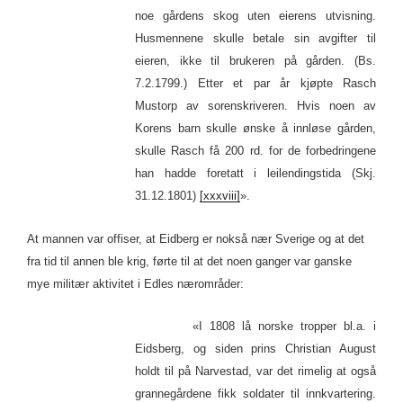
noe gårdens skog uten eierens utvisning.
Husmennene skulle betale sin avgifter til
eieren, ikke til brukeren på gården. (Bs.
7.2.1799.) Etter et par år kjøpte Rasch
Mustorp av sorenskriveren. Hvis noen av
Korens barn skulle ønske å innløse gården,
skulle Rasch få 200 rd. for de forbedringene
han hadde foretatt i leilendingstida (Skj.
31.12.1801)
[xxxviii]
».
At mannen var offiser, at Eidberg er nokså nær Sverige og at det
fra tid til annen ble krig, førte til at det noen ganger var ganske
mye militær aktivitet i Edles nærområder:
«I 1808 lå norske tropper bl.a. i
Eidsberg, og siden prins Christian August
holdt til på Narvestad, var det rimelig at også
grannegårdene fikk soldater til innkvartering.