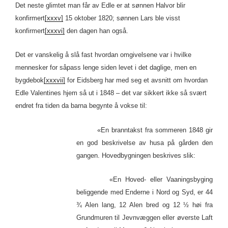
Det neste glimtet man får av Edle er at sønnen Halvor blir
konfirmert
[xxxv]
15 oktober 1820; sønnen Lars ble visst
konfirmert
[xxxvi]
den dagen han også.
Det er vanskelig å slå fast hvordan omgivelsene var i hvilke
mennesker for såpass lenge siden levet i det daglige, men en
bygdebok
[xxxvii]
for Eidsberg har med seg et avsnitt om hvordan
Edle Valentines hjem så ut i 1848 – det var sikkert ikke så svært
endret fra tiden da barna begynte å vokse til:
«En branntakst fra sommeren 1848 gir
en god beskrivelse av husa på gården den
gangen. Hovedbygningen beskrives slik:
«En Hoved- eller Vaaningsbyging
beliggende med Enderne i Nord og Syd, er 44
¾ Alen lang, 12 Alen bred og 12 ½ høi fra
Grundmuren til Jevnvæggen eller øverste Laft