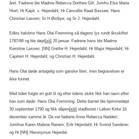
året. Fadrene ble Madme Rebecca Dorthea Gill; Jomfru Else Maria
Hiort; Hr Kapit. v. Hejerdahl; Hr Cancellie Raad Bassøe; Hans
Christian Lassen; Sr H Østbye; og Sr J: Hejerdahl.
Edles halvbror Hans Olai Fremming så dagens lys rundt årsskiftet
1787/88 og ble døpt
[xii]
20 januar. Fadrene hans ble Madme
Kierstine Lassen; [NN] Grethe H: Hejerdahl; Hr Major Hejerdahl; Hr
Capitein H: Hejerdahl; og Christian H: Hejerdahl.
Hans Olai døde antagelig som ganske liten, men begravelsen er
ikke funnet.
Med tiden fulgte en gutt til og efter tidens skikk fikk han navn efter
han som døde: Hans Olai Fremming. Dette barnet ble hjemmedøpt
30 september 1790 og fikk dåpen
[xiii]
stadfestet i Løken Kirke 16
desember samme år. Da var fadrene Anne Rebecca Nadderi;
Jomfrue Karen Malene Ranem; Erik Hejerdahl; Hr Svend Sandene;
og Hr [NN] Hieronymus Hejerdal.