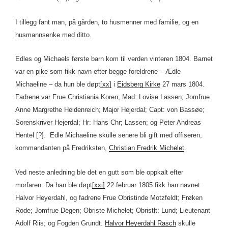
I tillegg fant man, på gården, to husmenner med familie, og en
husmannsenke med ditto.
Edles og Michaels første barn kom til verden vinteren 1804. Barnet
var en pike som fikk navn efter begge foreldrene – Ædle
Michaeline – da hun ble døpt
[xx]
i
Eidsberg Kirke
27 mars 1804.
Fadrene var Frue Christiania Koren; Mad: Lovise Lassen; Jomfrue
Anne Margrethe Heidenreich; Major Hejerdal; Capt: von Bassøe;
Sorenskriver Hejerdal; Hr: Hans Chr; Lassen; og Peter Andreas
Hentel [?]. Edle Michaeline skulle senere bli gift med offiseren,
kommandanten på Fredriksten,
Christian Fredrik Michelet
.
Ved neste anledning ble det en gutt som ble oppkalt efter
morfaren. Da han ble døpt
[xxi]
22 februar 1805 fikk han navnet
Halvor Heyerdahl, og fadrene Frue Obristinde Motzfeldt; Frøken
Rode; Jomfrue Degen; Obriste Michelet; Obristlt: Lund; Lieutenant
Adolf Riis; og Fogden Grundt.
Halvor Heyerdahl Rasch
skulle