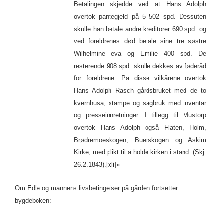
Betalingen skjedde ved at Hans Adolph
overtok pantegjeld på 5 502 spd. Dessuten
skulle han betale andre kreditorer 690 spd. og
ved foreldrenes død betale sine tre søstre
Wilhelmine eva og Emilie 400 spd. De
resterende 908 spd. skulle dekkes av føderåd
for foreldrene. På disse vilkårene overtok
Hans Adolph Rasch gårdsbruket med de to
kvernhusa, stampe og sagbruk med inventar
og presseinnretninger. I tillegg til Mustorp
overtok Hans Adolph også Flaten, Holm,
Brødremoeskogen, Buerskogen og Askim
Kirke, med plikt til å holde kirken i stand. (Skj.
26.2.1843).
[xli]
»
Om Edle og mannens livsbetingelser på gården fortsetter
bygdeboken: