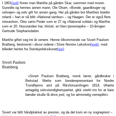
I 1801
[xvii]
finner man Marithe på gården Skar, sammen med moren
Gunnille og hennes annen mann, Ole Olsen, «Bonde, gaardbruger og
selvejer» og selv gift for annen gang. Her på gården bor Marithes brødre
roland – han er nå blitt «National tambur» – og Haagen. Der er også flere
stesøsken, Oles sønn Peder som er 27 og «National soldat» og Marithe,
som er 20. Husstanden har, tilslutt, en liten tjenestepike – 10-åringen
Gertrude Stephansdatter.
Marithe giftet seg tre år senere. Henne tilkommende var Sivert Paulsen
Bratberg, beskrevet i disse ordene i Store Norske Leksikon
[xviii]
, med
billedet hentet fra Steinkjerleksikonet
[xix]
:
Sivert Paulsen
Bratsberg
«Sivert Paulsen Bratberg, norsk lærer, gårdbruker i
Beitstad. Møtte som bonderepresentant for Nordre
Trondhjems amt på Riksforsamlingen 1814, tilhørte
antagelig selvstendighetspartiet, gikk sterkt inn for at bare
bønder skulle få drive jord, og for alminnelig verneplikt»
Sivert var blitt håndplukket av presten, og da det kom en ny sogneprest –