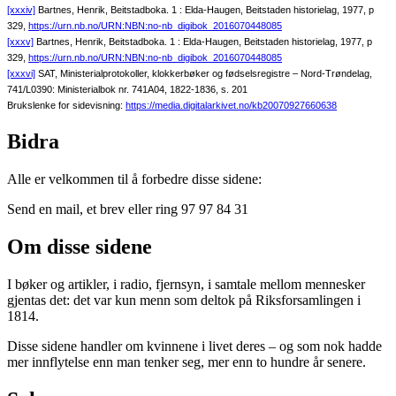
[xxxiv]
Bartnes, Henrik, Beitstadboka. 1 : Elda-Haugen, Beitstaden historielag, 1977, p
329,
https://urn.nb.no/URN:NBN:no-nb_digibok_2016070448085
[xxxv]
Bartnes, Henrik, Beitstadboka. 1 : Elda-Haugen, Beitstaden historielag, 1977, p
329,
https://urn.nb.no/URN:NBN:no-nb_digibok_2016070448085
[xxxvi]
SAT, Ministerialprotokoller, klokkerbøker og fødselsregistre – Nord-Trøndelag,
741/L0390: Ministerialbok nr. 741A04, 1822-1836, s. 201
Brukslenke for sidevisning:
https://media.digitalarkivet.no/kb20070927660638
Bidra
Alle er velkommen til å forbedre disse sidene:
Send en mail, et brev eller ring 97 97 84 31
Om disse sidene
I bøker og artikler, i radio, fjernsyn, i samtale mellom mennesker
gjentas det: det var kun menn som deltok på Riksforsamlingen i
1814.
Disse sidene handler om kvinnene i livet deres – og som nok hadde
mer innflytelse enn man tenker seg, mer enn to hundre år senere.