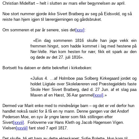
Christian Midelfart – helt i slutten av mars eller begynnelsen av april.
Noe stort nummer gjorde ikke Sivert Bratberg av seg på Eidsvold, og så
reiste han hjem igjen til lærergjerningen og gårdsbruket.
Om sommeren et par år senere, sies det
[xxv]
:
«Ein dag sommeren 1816 skulle han jage vekk ein
fremmen hingst, som hadde kommet i lag med hestene på
Ner-Velle. Han kom hesten for nær, fikk eit spark av den
og døde av det 27. juli 1816».
Bortsett fra datoen er dette bekreftet i kirkeboken:
«Julius 4. …af Holmboe paa Solberg Kirkegaard jordet og
holdet Liigtale over Skolelæreren ved Præstegjeldets faste
Skole Herr Sivert Bratberg, død d. 27 Jun. af et slag paa
Maven af en Hæst, 36 Aar gammel
[xxvi]
.»
Dermed var Marit enke med to mindreårige barn – og det er vel derfor hun
handlet nokså raskt for å få en ny mann. Denne gangen var det Andorf
Pedersen Moe, en syv år yngre lærer som fikk stillingen efter
Sivert
[xxvii]
. Forloverne var Hans Kleth og Jacob Hagensen Vigen.
Vielsen
[xxviii]
fant sted 7 april 1817.
Det skulle bli ett barn av dette ekteskapet: Sofie Bolette. Hun kom til