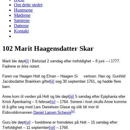
Om dette stedet
Hustruene
Mødrene
Søstrene
Døtrene
Kontakt
102 Marit Haagensdatter Skar
Marit ble døpt
[i]
i Beitstad 2 søndag efter trefoldighet – 8 juni – i 1777.
Fadrene er ikke notert.
Faren var Haagen Holt og Elnan – Haagen Si vertsen. Han og Gunhild
Jacobsdatter Brækken giftet
[ii]
seg 30 september 1761, og hadde flere
barn.
Anne kom til verden på Holt og ble døpt
[iii]
5 søndag efter Epiphania eller
Kristi Åpenbaring – 5 februar
[iv]
– 1764. Senere i livet skulle Anne komme
til å gifte seg med Lars Danielsen Glasø og slik bli mor til
[v]
Eidsvoldsmannen
Daniel Larsen Schevig
.
Guru ble døpt
[vi]
– foreldrene er fremdeles på Holt – 15 søndag efter
Trefoldighet – 11 september
[vii]
– 1768.