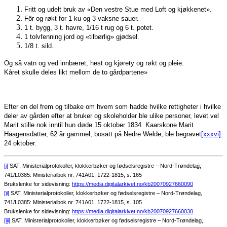
Fritt og udelt bruk av «Den vestre Stue med Loft og kjøkkenet».
Fôr og røkt for 1 ku og 3 vaksne sauer.
1 t. bygg, 3 t. havre, 1/16 t rug og 6 t. potet.
1 tolvfenning jord og «tilbørlig» gjødsel.
1/8 t. sild.
Og så vatn og ved innbæret, hest og kjørety og røkt og pleie.
Kåret skulle deles likt mellom de to gårdpartene»
Efter en del frem og tilbake om hvem som hadde hvilke rettigheter i hvilke
deler av gården efter at bruker og skoleholder ble ulike personer, levet vel
Marit stille nok inntil hun døde 15 oktober 1834. Kaarskone Marit
Haagensdatter, 62 år gammel, bosatt på Nedre Welde, ble begravet
[xxxvi]
24 oktober.
[i]
SAT, Ministerialprotokoller, klokkerbøker og fødselsregistre – Nord-Trøndelag,
741/L0385: Ministerialbok nr. 741A01, 1722-1815, s. 165
Brukslenke for sidevisning:
https://media.digitalarkivet.no/kb20070927660090
[ii]
SAT, Ministerialprotokoller, klokkerbøker og fødselsregistre – Nord-Trøndelag,
741/L0385: Ministerialbok nr. 741A01, 1722-1815, s. 105
Brukslenke for sidevisning:
https://media.digitalarkivet.no/kb20070927660030
[iii]
SAT, Ministerialprotokoller, klokkerbøker og fødselsregistre – Nord-Trøndelag,