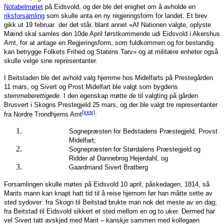
Notabelmøtet
på Eidsvold, og der ble det enighet om å avholde en
riksforsamling
som skulle anta en ny regjeringsform for landet. Et brev
gikk ut 19 februar der det står, blant annet «Af Nationen valgte, oplyste
Mænd skal samles den 10de April førstkommende udi Eidsvold i Akershus
Amt, for at antage en Regjeringsform, som fuldkommen og for bestandig
kan betrygge Folkets Frihed og Statens Tarv» og at militære enheter også
skulle velge sine representanter.
I Beitstaden ble det avhold valg hjemme hos Midelfarts på Prestegården
11 mars, og Sivert og Prost Midelfart ble valgt som bygdens
stemmeberettigede
. I den egenskap møtte de til valgting på gården
Brusvert i Skogns Prestegjeld 25 mars, og der ble valgt tre representanter
[xxiv]
fra Nordre Trondhjems Amt
:
Sognepræsten for Bedstadens Præstegjeld, Provst
Midelfart;
Sognepræsten for Størdalens Præstegjeld og
Ridder af Dannebrog Hejerdahl, og
Gaardmand Sivert Bratberg
Forsamlingen skulle møtes på Eidsvold 10 april, påskedagen, 1814, så
Marits mann kan knapt hatt tid til å reise hjemom før han måtte sette av
sted sydover: fra Skogn til Beitstad brukte man nok det meste av en dag;
fra Beitstad til Eidsvold sikkert et sted mellom en og to uker. Dermed har
vel Sivert tatt avskjed med Marit – kanskje sammen med kollegaen