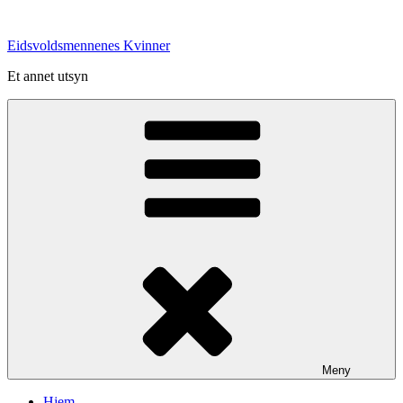
Gå
til
Eidsvoldsmennenes Kvinner
innhold
Et annet utsyn
Meny
Hjem