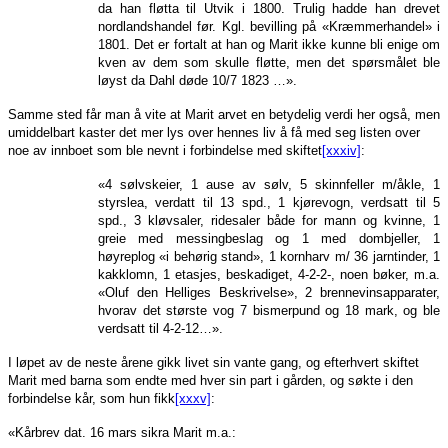
da han fløtta til Utvik i 1800. Trulig hadde han drevet
nordlandshandel før. Kgl. bevilling på «Kræmmerhandel» i
1801. Det er fortalt at han og Marit ikke kunne bli enige om
kven av dem som skulle fløtte, men det spørsmålet ble
løyst da Dahl døde 10/7 1823 …».
Samme sted får man å vite at Marit arvet en betydelig verdi her også, men
umiddelbart kaster det mer lys over hennes liv å få med seg listen over
noe av innboet som ble nevnt i forbindelse med skiftet
[xxxiv]
:
«4 sølvskeier, 1 ause av sølv, 5 skinnfeller m/åkle, 1
styrslea, verdatt til 13 spd., 1 kjørevogn, verdsatt til 5
spd., 3 kløvsaler, ridesaler både for mann og kvinne, 1
greie med messingbeslag og 1 med dombjeller, 1
høyreplog «i behørig stand», 1 kornharv m/ 36 jarntinder, 1
kakklomn, 1 etasjes, beskadiget, 4-2-2-, noen bøker, m.a.
«Oluf den Helliges Beskrivelse», 2 brennevinsapparater,
hvorav det største vog 7 bismerpund og 18 mark, og ble
verdsatt til 4-2-12…».
I løpet av de neste årene gikk livet sin vante gang, og efterhvert skiftet
Marit med barna som endte med hver sin part i gården, og søkte i den
forbindelse kår, som hun fikk
[xxxv]
:
«Kårbrev dat. 16 mars sikra Marit m.a.: