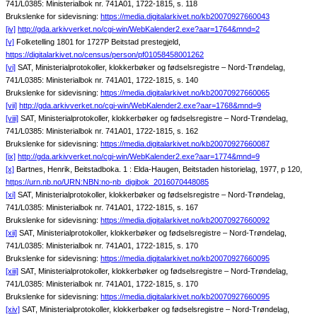
741/L0385: Ministerialbok nr. 741A01, 1722-1815, s. 118
Brukslenke for sidevisning:
https://media.digitalarkivet.no/kb20070927660043
[iv]
http://gda.arkivverket.no/cgi-win/WebKalender2.exe?aar=1764&mnd=2
[v]
Folketelling 1801 for 1727P Beitstad prestegjeld,
https://digitalarkivet.no/census/person/pf01058458001262
[vi]
SAT, Ministerialprotokoller, klokkerbøker og fødselsregistre – Nord-Trøndelag,
741/L0385: Ministerialbok nr. 741A01, 1722-1815, s. 140
Brukslenke for sidevisning:
https://media.digitalarkivet.no/kb20070927660065
[vii]
http://gda.arkivverket.no/cgi-win/WebKalender2.exe?aar=1768&mnd=9
[viii]
SAT, Ministerialprotokoller, klokkerbøker og fødselsregistre – Nord-Trøndelag,
741/L0385: Ministerialbok nr. 741A01, 1722-1815, s. 162
Brukslenke for sidevisning:
https://media.digitalarkivet.no/kb20070927660087
[ix]
http://gda.arkivverket.no/cgi-win/WebKalender2.exe?aar=1774&mnd=9
[x]
Bartnes, Henrik, Beitstadboka. 1 : Elda-Haugen, Beitstaden historielag, 1977, p 120,
https://urn.nb.no/URN:NBN:no-nb_digibok_2016070448085
[xi]
SAT, Ministerialprotokoller, klokkerbøker og fødselsregistre – Nord-Trøndelag,
741/L0385: Ministerialbok nr. 741A01, 1722-1815, s. 167
Brukslenke for sidevisning:
https://media.digitalarkivet.no/kb20070927660092
[xii]
SAT, Ministerialprotokoller, klokkerbøker og fødselsregistre – Nord-Trøndelag,
741/L0385: Ministerialbok nr. 741A01, 1722-1815, s. 170
Brukslenke for sidevisning:
https://media.digitalarkivet.no/kb20070927660095
[xiii]
SAT, Ministerialprotokoller, klokkerbøker og fødselsregistre – Nord-Trøndelag,
741/L0385: Ministerialbok nr. 741A01, 1722-1815, s. 170
Brukslenke for sidevisning:
https://media.digitalarkivet.no/kb20070927660095
[xiv]
SAT, Ministerialprotokoller, klokkerbøker og fødselsregistre – Nord-Trøndelag,