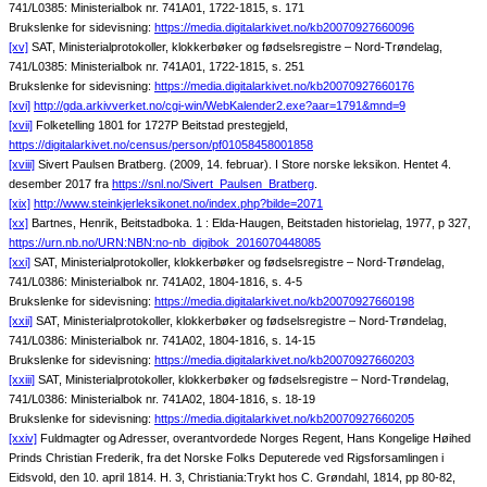
741/L0385: Ministerialbok nr. 741A01, 1722-1815, s. 171
Brukslenke for sidevisning:
https://media.digitalarkivet.no/kb20070927660096
[xv]
SAT, Ministerialprotokoller, klokkerbøker og fødselsregistre – Nord-Trøndelag,
741/L0385: Ministerialbok nr. 741A01, 1722-1815, s. 251
Brukslenke for sidevisning:
https://media.digitalarkivet.no/kb20070927660176
[xvi]
http://gda.arkivverket.no/cgi-win/WebKalender2.exe?aar=1791&mnd=9
[xvii]
Folketelling 1801 for 1727P Beitstad prestegjeld,
https://digitalarkivet.no/census/person/pf01058458001858
[xviii]
Sivert Paulsen Bratberg. (2009, 14. februar). I Store norske leksikon. Hentet 4.
desember 2017 fra
https://snl.no/Sivert_Paulsen_Bratberg
.
[xix]
http://www.steinkjerleksikonet.no/index.php?bilde=2071
[xx]
Bartnes, Henrik, Beitstadboka. 1 : Elda-Haugen, Beitstaden historielag, 1977, p 327,
https://urn.nb.no/URN:NBN:no-nb_digibok_2016070448085
[xxi]
SAT, Ministerialprotokoller, klokkerbøker og fødselsregistre – Nord-Trøndelag,
741/L0386: Ministerialbok nr. 741A02, 1804-1816, s. 4-5
Brukslenke for sidevisning:
https://media.digitalarkivet.no/kb20070927660198
[xxii]
SAT, Ministerialprotokoller, klokkerbøker og fødselsregistre – Nord-Trøndelag,
741/L0386: Ministerialbok nr. 741A02, 1804-1816, s. 14-15
Brukslenke for sidevisning:
https://media.digitalarkivet.no/kb20070927660203
[xxiii]
SAT, Ministerialprotokoller, klokkerbøker og fødselsregistre – Nord-Trøndelag,
741/L0386: Ministerialbok nr. 741A02, 1804-1816, s. 18-19
Brukslenke for sidevisning:
https://media.digitalarkivet.no/kb20070927660205
[xxiv]
Fuldmagter og Adresser, overantvordede Norges Regent, Hans Kongelige Høihed
Prinds Christian Frederik, fra det Norske Folks Deputerede ved Rigsforsamlingen i
Eidsvold, den 10. april 1814. H. 3, Christiania:Trykt hos C. Grøndahl, 1814, pp 80-82,