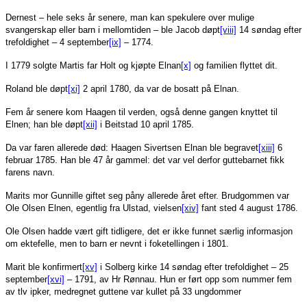
Dernest – hele seks år senere, man kan spekulere over mulige
svangerskap eller barn i mellomtiden – ble Jacob døpt
[viii]
14 søndag efter
trefoldighet – 4 september
[ix]
– 1774.
I 1779 solgte Martis far Holt og kjøpte Elnan
[x]
og familien flyttet dit.
Roland ble døpt
[xi]
2 april 1780, da var de bosatt på Elnan.
Fem år senere kom Haagen til verden, også denne gangen knyttet til
Elnen; han ble døpt
[xii]
i Beitstad 10 april 1785.
Da var faren allerede død: Haagen Sivertsen Elnan ble begravet
[xiii]
6
februar 1785. Han ble 47 år gammel: det var vel derfor guttebarnet fikk
farens navn.
Marits mor Gunnille giftet seg påny allerede året efter. Brudgommen var
Ole Olsen Elnen, egentlig fra Ulstad, vielsen
[xiv]
fant sted 4 august 1786.
Ole Olsen hadde vært gift tidligere, det er ikke funnet særlig informasjon
om ektefelle, men to barn er nevnt i foketellingen i 1801.
Marit ble konfirmert
[xv]
i Solberg kirke 14 søndag efter trefoldighet – 25
september
[xvi]
– 1791, av Hr Rønnau. Hun er ført opp som nummer fem
av tlv ipker, medregnet guttene var kullet på 33 ungdommer