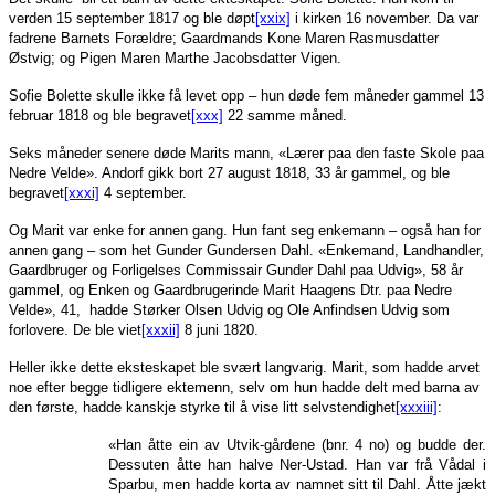
verden 15 september 1817 og ble døpt
[xxix]
i kirken 16 november. Da var
fadrene Barnets Forældre; Gaardmands Kone Maren Rasmusdatter
Østvig; og Pigen Maren Marthe Jacobsdatter Vigen.
Sofie Bolette skulle ikke få levet opp – hun døde fem måneder gammel 13
februar 1818 og ble begravet
[xxx]
22 samme måned.
Seks måneder senere døde Marits mann, «Lærer paa den faste Skole paa
Nedre Velde». Andorf gikk bort 27 august 1818, 33 år gammel, og ble
begravet
[xxxi]
4 september.
Og Marit var enke for annen gang. Hun fant seg enkemann – også han for
annen gang – som het Gunder Gundersen Dahl. «Enkemand, Landhandler,
Gaardbruger og Forligelses Commissair Gunder Dahl paa Udvig», 58 år
gammel, og Enken og Gaardbrugerinde Marit Haagens Dtr. paa Nedre
Velde», 41, hadde Størker Olsen Udvig og Ole Anfindsen Udvig som
forlovere. De ble viet
[xxxii]
8 juni 1820.
Heller ikke dette eksteskapet ble svært langvarig. Marit, som hadde arvet
noe efter begge tidligere ektemenn, selv om hun hadde delt med barna av
den første, hadde kanskje styrke til å vise litt selvstendighet
[xxxiii]
:
«Han åtte ein av Utvik-gårdene (bnr. 4 no) og budde der.
Dessuten åtte han halve Ner-Ustad. Han var frå Vådal i
Sparbu, men hadde korta av namnet sitt til Dahl. Åtte jækt