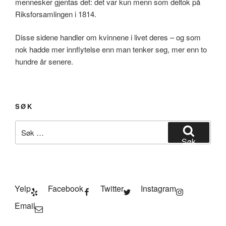
mennesker gjentas det: det var kun menn som deltok på
Riksforsamlingen i 1814.
Disse sidene handler om kvinnene i livet deres – og som
nok hadde mer innflytelse enn man tenker seg, mer enn to
hundre år senere.
SØK
Søk
etter:
Søk
Yelp
Facebook
Twitter
Instagram
Email