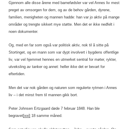
Gjennom alle disse årene med barnefødsler var vel Annes liv mest
preget av omsorgen for dem, og av de behov gården, dyrene,
familien, menigheten og mannen hadde: han var jo aktiv på mange
områder og trengte sikkert mye støtte. Men det er ikke nedfelt i
noen dokumenter.
Og, med en far som også var politisk aktiv, nok til å sitte på
Stortinget, og en mann som var dypt involvert i bygdens offentlige
liv, var vel hjemmet hennes en utmerket sentral for møter, rykter,
utveksling av tanker og annet: heller ikke det er bevart for
eftertiden.
Men det var nok gården og naturen som regulerte rytmen i Annes
liv – i det minst frem til mannen gikk bort.
Peter Johnsen Ertzgaard døde 7 februar 1848. Han ble
begravet
[xxi]
18 samme måned.