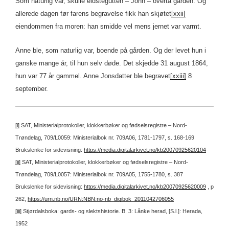
Som naturlig var, skulle eldstegutten – John – overta gården. Og
allerede dagen før farens begravelse fikk han skjøtet
[xxii]
eiendommen fra moren: han smidde vel mens jernet var varmt.
Anne ble, som naturlig var, boende på gården. Og der levet hun i
ganske mange år, til hun selv døde. Det skjedde 31 august 1864,
hun var 77 år gammel. Anne Jonsdatter ble begravet
[xxiii]
8
september.
[i]
SAT, Ministerialprotokoller, klokkerbøker og fødselsregistre – Nord-
Trøndelag, 709/L0059: Ministerialbok nr. 709A06, 1781-1797, s. 168-169
Brukslenke for sidevisning:
https://media.digitalarkivet.no/kb20070925620104
[ii]
SAT, Ministerialprotokoller, klokkerbøker og fødselsregistre – Nord-
Trøndelag, 709/L0057: Ministerialbok nr. 709A05, 1755-1780, s. 387
Brukslenke for sidevisning:
https://media.digitalarkivet.no/kb20070925620009
, p
262,
https://urn.nb.no/URN:NBN:no-nb_digibok_2011042706055
[iii]
Stjørdalsboka: gards- og slektshistorie. B. 3: Lånke herad, [S.l.]: Herada,
1952