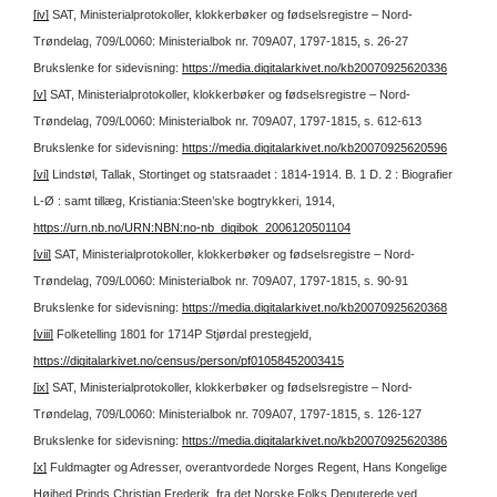
[iv]
SAT, Ministerialprotokoller, klokkerbøker og fødselsregistre – Nord-
Trøndelag, 709/L0060: Ministerialbok nr. 709A07, 1797-1815, s. 26-27
Brukslenke for sidevisning:
https://media.digitalarkivet.no/kb20070925620336
[v]
SAT, Ministerialprotokoller, klokkerbøker og fødselsregistre – Nord-
Trøndelag, 709/L0060: Ministerialbok nr. 709A07, 1797-1815, s. 612-613
Brukslenke for sidevisning:
https://media.digitalarkivet.no/kb20070925620596
[vi]
Lindstøl, Tallak, Stortinget og statsraadet : 1814-1914. B. 1 D. 2 : Biografier
L-Ø : samt tillæg, Kristiania:Steen’ske bogtrykkeri, 1914,
https://urn.nb.no/URN:NBN:no-nb_digibok_2006120501104
[vii]
SAT, Ministerialprotokoller, klokkerbøker og fødselsregistre – Nord-
Trøndelag, 709/L0060: Ministerialbok nr. 709A07, 1797-1815, s. 90-91
Brukslenke for sidevisning:
https://media.digitalarkivet.no/kb20070925620368
[viii]
Folketelling 1801 for 1714P Stjørdal prestegjeld,
https://digitalarkivet.no/census/person/pf01058452003415
[ix]
SAT, Ministerialprotokoller, klokkerbøker og fødselsregistre – Nord-
Trøndelag, 709/L0060: Ministerialbok nr. 709A07, 1797-1815, s. 126-127
Brukslenke for sidevisning:
https://media.digitalarkivet.no/kb20070925620386
[x]
Fuldmagter og Adresser, overantvordede Norges Regent, Hans Kongelige
Høihed Prinds Christian Frederik, fra det Norske Folks Deputerede ved