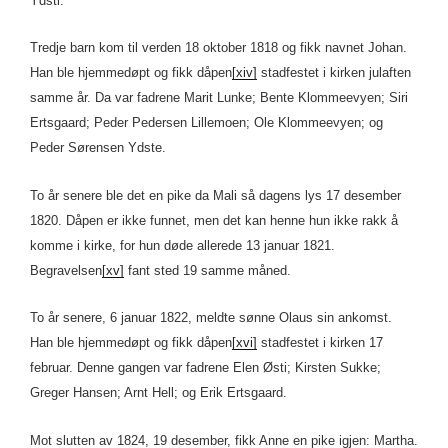
Ydsti.
Tredje barn kom til verden 18 oktober 1818 og fikk navnet Johan.
Han ble hjemmedøpt og fikk dåpen
[xiv]
stadfestet i kirken julaften
samme år. Da var fadrene Marit Lunke; Bente Klommeevyen; Siri
Ertsgaard; Peder Pedersen Lillemoen; Ole Klommeevyen; og
Peder Sørensen Ydste.
To år senere ble det en pike da Mali så dagens lys 17 desember
1820. Dåpen er ikke funnet, men det kan henne hun ikke rakk å
komme i kirke, for hun døde allerede 13 januar 1821.
Begravelsen
[xv]
fant sted 19 samme måned.
To år senere, 6 januar 1822, meldte sønne Olaus sin ankomst.
Han ble hjemmedøpt og fikk dåpen
[xvi]
stadfestet i kirken 17
februar. Denne gangen var fadrene Elen Østi; Kirsten Sukke;
Greger Hansen; Arnt Hell; og Erik Ertsgaard.
Mot slutten av 1824, 19 desember, fikk Anne en pike igjen: Martha.