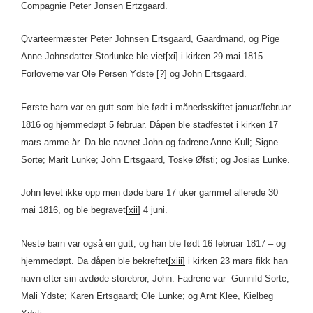
Compagnie Peter Jonsen Ertzgaard.
Qvarteermæster Peter Johnsen Ertsgaard, Gaardmand, og Pige
Anne Johnsdatter Storlunke ble viet
[xi]
i kirken 29 mai 1815.
Forloverne var Ole Persen Ydste [?] og John Ertsgaard.
Første barn var en gutt som ble født i månedsskiftet januar/februar
1816 og hjemmedøpt 5 februar. Dåpen ble stadfestet i kirken 17
mars amme år. Da ble navnet John og fadrene Anne Kull; Signe
Sorte; Marit Lunke; John Ertsgaard, Toske Øfsti; og Josias Lunke.
John levet ikke opp men døde bare 17 uker gammel allerede 30
mai 1816, og ble begravet
[xii]
4 juni.
Neste barn var også en gutt, og han ble født 16 februar 1817 – og
hjemmedøpt. Da dåpen ble bekreftet
[xiii]
i kirken 23 mars fikk han
navn efter sin avdøde storebror, John. Fadrene var Gunnild Sorte;
Mali Ydste; Karen Ertsgaard; Ole Lunke; og Arnt Klee, Kielbeg