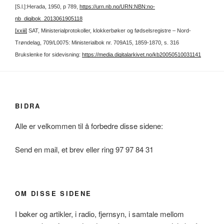
[S.l.]:Herada, 1950, p 789,
https://urn.nb.no/URN:NBN:no-
nb_digibok_2013061905118
[xxiii]
SAT, Ministerialprotokoller, klokkerbøker og fødselsregistre – Nord-
Trøndelag, 709/L0075: Ministerialbok nr. 709A15, 1859-1870, s. 316
Brukslenke for sidevisning:
https://media.digitalarkivet.no/kb20050510031141
BIDRA
Alle er velkommen til å forbedre disse sidene:
Send en mail, et brev eller ring 97 97 84 31
OM DISSE SIDENE
I bøker og artikler, i radio, fjernsyn, i samtale mellom