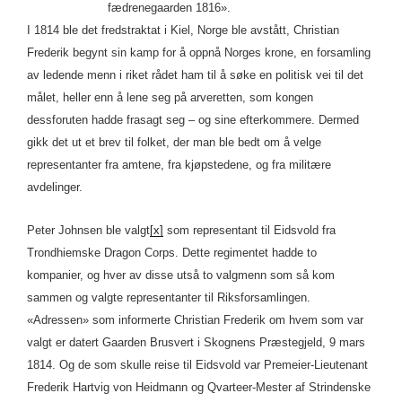
fædrenegaarden 1816».
I 1814 ble det fredstraktat i Kiel, Norge ble avstått, Christian
Frederik begynt sin kamp for å oppnå Norges krone, en forsamling
av ledende menn i riket rådet ham til å søke en politisk vei til det
målet, heller enn å lene seg på arveretten, som kongen
dessforuten hadde frasagt seg – og sine efterkommere. Dermed
gikk det ut et brev til folket, der man ble bedt om å velge
representanter fra amtene, fra kjøpstedene, og fra militære
avdelinger.
Peter Johnsen ble valgt
[x]
som representant til Eidsvold fra
Trondhiemske Dragon Corps. Dette regimentet hadde to
kompanier, og hver av disse utså to valgmenn som så kom
sammen og valgte representanter til Riksforsamlingen.
«Adressen» som informerte Christian Frederik om hvem som var
valgt er datert Gaarden Brusvert i Skognens Præstegjeld, 9 mars
1814. Og de som skulle reise til Eidsvold var Premeier-Lieutenant
Frederik Hartvig von Heidmann og Qvarteer-Mester af Strindenske