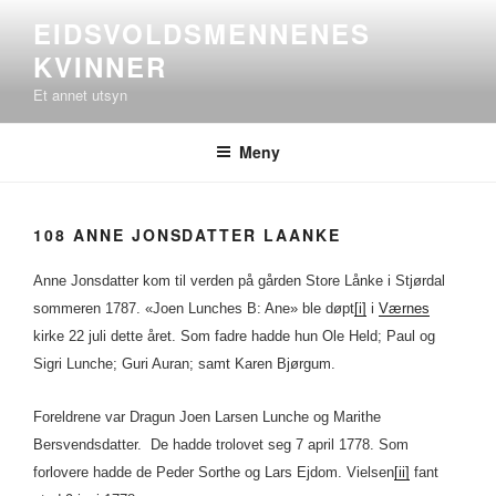
Gå
EIDSVOLDSMENNENES
til
KVINNER
innhold
Et annet utsyn
Meny
108 ANNE JONSDATTER LAANKE
Anne Jonsdatter kom til verden på gården Store Lånke i Stjørdal
sommeren 1787. «Joen Lunches B: Ane» ble døpt
[i]
i
Værnes
kirke 22 juli dette året. Som fadre hadde hun Ole Held; Paul og
Sigri Lunche; Guri Auran; samt Karen Bjørgum.
Foreldrene var Dragun Joen Larsen Lunche og Marithe
Bersvendsdatter. De hadde trolovet seg 7 april 1778. Som
forlovere hadde de Peder Sorthe og Lars Ejdom. Vielsen
[ii]
fant