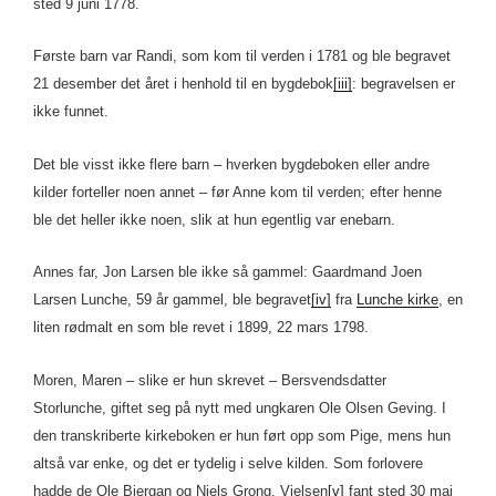
sted 9 juni 1778.
Første barn var Randi, som kom til verden i 1781 og ble begravet
21 desember det året i henhold til en bygdebok
[iii]
: begravelsen er
ikke funnet.
Det ble visst ikke flere barn – hverken bygdeboken eller andre
kilder forteller noen annet – før Anne kom til verden; efter henne
ble det heller ikke noen, slik at hun egentlig var enebarn.
Annes far, Jon Larsen ble ikke så gammel: Gaardmand Joen
Larsen Lunche, 59 år gammel, ble begravet
[iv]
fra
Lunche kirke
, en
liten rødmalt en som ble revet i 1899, 22 mars 1798.
Moren, Maren – slike er hun skrevet – Bersvendsdatter
Storlunche, giftet seg på nytt med ungkaren Ole Olsen Geving. I
den transkriberte kirkeboken er hun ført opp som Pige, mens hun
altså var enke, og det er tydelig i selve kilden. Som forlovere
hadde de Ole Biergan og Niels Grong. Vielsen
[v]
fant sted 30 mai