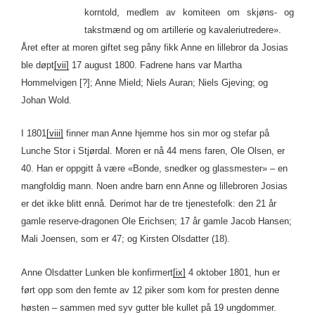
korntold, medlem av komiteen om skjøns- og
takstmænd og om artillerie og kavaleriutredere».
Året efter at moren giftet seg påny fikk Anne en lillebror da Josias
ble døpt
[vii]
17 august 1800. Fadrene hans var Martha
Hommelvigen [?]; Anne Mield; Niels Auran; Niels Gjeving; og
Johan Wold.
I 1801
[viii]
finner man Anne hjemme hos sin mor og stefar på
Lunche Stor i Stjørdal. Moren er nå 44 mens faren, Ole Olsen, er
40. Han er oppgitt å være «Bonde, snedker og glassmester» – en
mangfoldig mann. Noen andre barn enn Anne og lillebroren Josias
er det ikke blitt ennå. Derimot har de tre tjenestefolk: den 21 år
gamle reserve-dragonen Ole Erichsen; 17 år gamle Jacob Hansen;
Mali Joensen, som er 47; og Kirsten Olsdatter (18).
Anne Olsdatter Lunken ble konfirmert
[ix]
4 oktober 1801, hun er
ført opp som den femte av 12 piker som kom for presten denne
høsten – sammen med syv gutter ble kullet på 19 ungdommer.