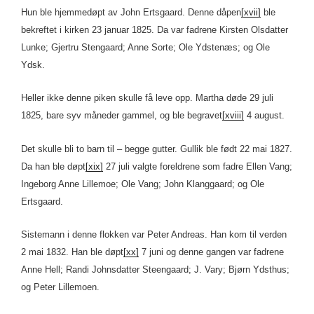
Hun ble hjemmedøpt av John Ertsgaard. Denne dåpen
[xvii]
ble
bekreftet i kirken 23 januar 1825. Da var fadrene Kirsten Olsdatter
Lunke; Gjertru Stengaard; Anne Sorte; Ole Ydstenæs; og Ole
Ydsk.
Heller ikke denne piken skulle få leve opp. Martha døde 29 juli
1825, bare syv måneder gammel, og ble begravet
[xviii]
4 august.
Det skulle bli to barn til – begge gutter. Gullik ble født 22 mai 1827.
Da han ble døpt
[xix]
27 juli valgte foreldrene som fadre Ellen Vang;
Ingeborg Anne Lillemoe; Ole Vang; John Klanggaard; og Ole
Ertsgaard.
Sistemann i denne flokken var Peter Andreas. Han kom til verden
2 mai 1832. Han ble døpt
[xx]
7 juni og denne gangen var fadrene
Anne Hell; Randi Johnsdatter Steengaard; J. Vary; Bjørn Ydsthus;
og Peter Lillemoen.