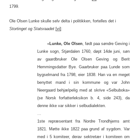
1799.
Ole Olsen Lunke skulle selv delta i politikken, fortelles det i
Stortinget og Statsraadet
[vi]
:
«
Lunke, Ole Olsen
, født paa søndre Geving i
Lunke sogn, Stjørdalen 1760, døpt 14de juni, søn
av gaardbruker Ole Olsen Geving og Berit
Hemmingsdatter Bye. Gaarbruker paa Lunde som
bygselmand fra 1798, eier 1838. Han va en meget
benyttet mand i sin kommune og var John
Neergaard behjælpelig med at skrive «Selbuboka»
(se Norsk forfatterleksikon b. 4, side 243), da
denne ikke var sikker i selbudialekten.
…
1ste repræsentant fra Nordre Trondhjems amt
1821. Møtte ikke 1822 paa grund af sygdom. Var
med i 5 komiteer, derav sektretær i komiteen om