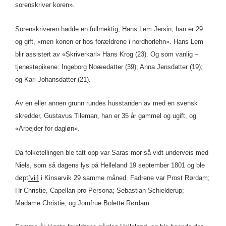
sorenskriver koren».
Sorenskriveren hadde en fullmektig, Hans Lem Jersin, han er 29
og gift, «men konen er hos forældrene i nordhorlehn». Hans Lem
blir assistert av «Skriverkarl» Hans Krog (23). Og som vanlig
–
tjenestepikene: Ingeborg Noæedatter (39); Anna Jensdatter (19);
og Kari Johansdatter (21).
Av en eller annen grunn rundes husstanden av med en svensk
skredder, Gustavus Tileman, han er 35 år gammel og ugift, og
«Arbejder for dagløn».
Da folketellingen ble tatt opp var Saras mor så vidt underveis med
Niels, som så dagens lys på Helleland 19 september 1801 og ble
døpt
[vii]
i Kinsarvik 29 samme måned. Fadrene var Prost Rørdam;
Hr Christie, Capellan pro Persona; Sebastian Schielderup;
Madame Christie; og Jomfrue Bolette Rørdam.