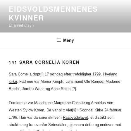
Gå
EIDSVOLDSMENNENES
til
KVINNER
innhold
Et annet utsyn
Meny
141 SARA CORNELIA KOREN
Sara Cornelia døpt
[i]
17 søndag efter trefoldighet 1799, i
Iveland
kirke
. Fadrene var Monsr Knoph; Lensmand Ole Ramse; Madame
Bredal; Jomfru Wahr; og Anne Shlep [?].
Foreldrene var
Magdalene Margrethe Christie
og Arnoldus von
Westen Sylow Koren. De var blitt viet
[ii]
i Sogndal Kirke 24 februar
1796. Han var da sorenskriver i
Raabygdelavet
, et distrikt som
strakte seg fra ovenfor Setesdalen, gjennom dette og nedover mot