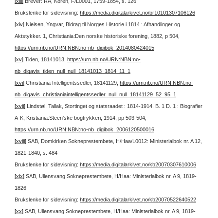
[xiii]
Brever: RA, Koren, F/L0001, 1759-1854, s. 126
Brukslenke for sidevisning:
https://media.digitalarkivet.no/pr10101307106126
[xiv]
Nielsen, Yngvar, Bidrag til Norges Historie i 1814 : Afhandlinger og
Aktstykker. 1, Christiania:Den norske historiske forening, 1882, p 504,
https://urn.nb.no/URN:NBN:no-nb_digibok_2014080424015
[xv]
Tiden, 18141013,
https://urn.nb.no/URN:NBN:no-
nb_digavis_tiden_null_null_18141013_1814_11_1
[xvi]
Christiania Intelligentssedler, 18141129,
https://urn.nb.no/URN:NBN:no-
nb_digavis_christianiaintelligentssedler_null_null_18141129_52_95_1
[xvii]
Lindstøl, Tallak, Stortinget og statsraadet : 1814-1914. B. 1 D. 1 : Biografier
A-K, Kristiania:Steen’ske bogtrykkeri, 1914, pp 503-504,
https://urn.nb.no/URN:NBN:no-nb_digibok_2006120500016
[xviii]
SAB, Domkirken Sokneprestembete, H/Haa/L0012: Ministerialbok nr. A 12,
1821-1840, s. 484
Brukslenke for sidevisning:
https://media.digitalarkivet.no/kb20070307610006
[xix]
SAB, Ullensvang Sokneprestembete, H/Haa: Ministerialbok nr. A 9, 1819-
1826
Brukslenke for sidevisning:
https://media.digitalarkivet.no/kb20070522640522
[xx]
SAB, Ullensvang Sokneprestembete, H/Haa: Ministerialbok nr. A 9, 1819-