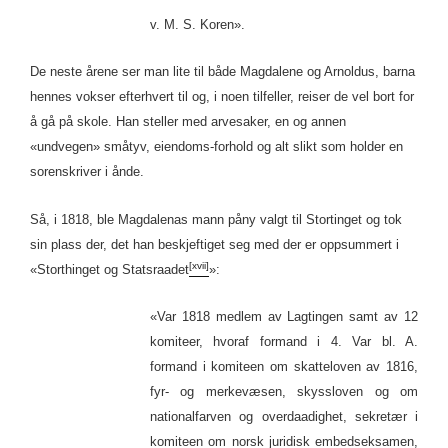
v. M. S. Koren».
De neste årene ser man lite til både Magdalene og Arnoldus, barna
hennes vokser efterhvert til og, i noen tilfeller, reiser de vel bort for
å gå på skole. Han steller med arvesaker, en og annen
«undvegen» småtyv, eiendoms-forhold og alt slikt som holder en
sorenskriver i ånde.
Så, i 1818, ble Magdalenas mann påny valgt til Stortinget og tok
sin plass der, det han beskjeftiget seg med der er oppsummert i
[xvii]
«Storthinget og Statsraadet
»:
«Var 1818 medlem av Lagtingen samt av 12
komiteer, hvoraf formand i 4. Var bl. A.
formand i komiteen om skatteloven av 1816,
fyr- og merkevæsen, skyssloven og om
nationalfarven og overdaadighet, sekretær i
komiteen om norsk juridisk embedseksamen,