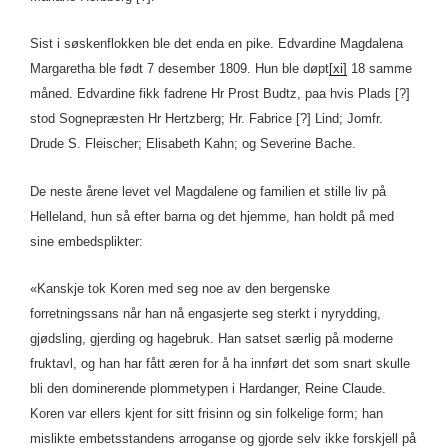
Sist i søskenflokken ble det enda en pike. Edvardine Magdalena
Margaretha ble født 7 desember 1809. Hun ble døpt
[xi]
18 samme
måned. Edvardine fikk fadrene Hr Prost Budtz, paa hvis Plads [?]
stod Sognepræsten Hr Hertzberg; Hr. Fabrice [?] Lind; Jomfr.
Drude S. Fleischer; Elisabeth Kahn; og Severine Bache.
De neste årene levet vel Magdalene og familien et stille liv på
Helleland, hun så efter barna og det hjemme, han holdt på med
sine embedsplikter:
«Kanskje tok Koren med seg noe av den bergenske
forretningssans når han nå engasjerte seg sterkt i nyrydding,
gjødsling, gjerding og hagebruk. Han satset særlig på moderne
fruktavl, og han har fått æren for å ha innført det som snart skulle
bli den dominerende plommetypen i Hardanger, Reine Claude.
Koren var ellers kjent for sitt frisinn og sin folkelige form; han
mislikte embetsstandens arroganse og gjorde selv ikke forskjell på