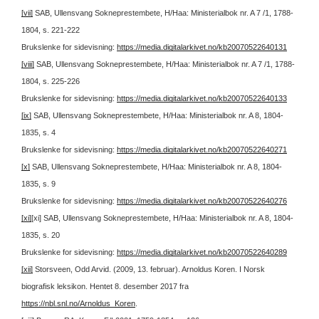
[vii]
SAB, Ullensvang Sokneprestembete, H/Haa: Ministerialbok nr. A 7 /1, 1788-
1804, s. 221-222
Brukslenke for sidevisning:
https://media.digitalarkivet.no/kb20070522640131
[viii]
SAB, Ullensvang Sokneprestembete, H/Haa: Ministerialbok nr. A 7 /1, 1788-
1804, s. 225-226
Brukslenke for sidevisning:
https://media.digitalarkivet.no/kb20070522640133
[ix]
SAB, Ullensvang Sokneprestembete, H/Haa: Ministerialbok nr. A 8, 1804-
1835, s. 4
Brukslenke for sidevisning:
https://media.digitalarkivet.no/kb20070522640271
[x]
SAB, Ullensvang Sokneprestembete, H/Haa: Ministerialbok nr. A 8, 1804-
1835, s. 9
Brukslenke for sidevisning:
https://media.digitalarkivet.no/kb20070522640276
[xi]
[xi] SAB, Ullensvang Sokneprestembete, H/Haa: Ministerialbok nr. A 8, 1804-
1835, s. 20
Brukslenke for sidevisning:
https://media.digitalarkivet.no/kb20070522640289
[xii]
Storsveen, Odd Arvid. (2009, 13. februar). Arnoldus Koren. I Norsk
biografisk leksikon. Hentet 8. desember 2017 fra
https://nbl.snl.no/Arnoldus_Koren
.