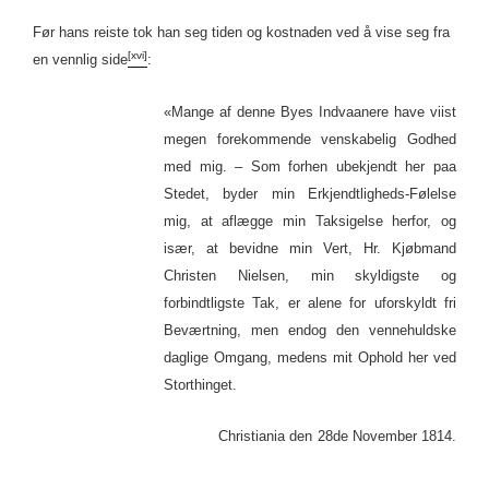
Før hans reiste tok han seg tiden og kostnaden ved å vise seg fra
[xvi]
en vennlig side
:
«Mange af denne Byes Indvaanere have viist
megen forekommende venskabelig Godhed
med mig. – Som forhen ubekjendt her paa
Stedet, byder min Erkjendtligheds-Følelse
mig, at aflægge min Taksigelse herfor, og
især, at bevidne min Vert, Hr. Kjøbmand
Christen Nielsen, min skyldigste og
forbindtligste Tak, er alene for uforskyldt fri
Beværtning, men endog den vennehuldske
daglige Omgang, medens mit Ophold her ved
Storthinget.
Christiania den 28de November 1814.