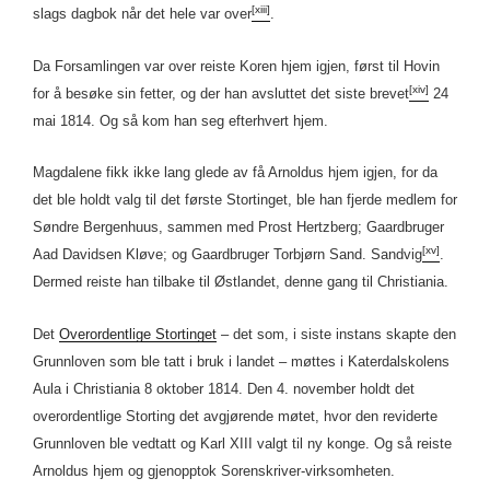
[xiii]
slags dagbok når det hele var over
.
Da Forsamlingen var over reiste Koren hjem igjen, først til Hovin
[xiv]
for å besøke sin fetter, og der han avsluttet det siste brevet
24
mai 1814. Og så kom han seg efterhvert hjem.
Magdalene fikk ikke lang glede av få Arnoldus hjem igjen, for da
det ble holdt valg til det første Stortinget, ble han fjerde medlem for
Søndre Bergenhuus, sammen med Prost Hertzberg; Gaardbruger
[xv]
Aad Davidsen Kløve; og Gaardbruger Torbjørn Sand. Sandvig
.
Dermed reiste han tilbake til Østlandet, denne gang til Christiania.
Det
Overordentlige Stortinget
– det som, i siste instans skapte den
Grunnloven som ble tatt i bruk i landet – møttes i Katerdalskolens
Aula i Christiania 8 oktober 1814. Den 4. november holdt det
overordentlige Storting det avgjørende møtet, hvor den reviderte
Grunnloven ble vedtatt og Karl XIII valgt til ny konge. Og så reiste
Arnoldus hjem og gjenopptok Sorenskriver-virksomheten.