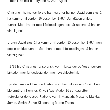
– men ikke helt til – kysten av Aust-Agder.
Christine Theting
var første barn og efter henne, David som sies å
ha kommet til verden 10 desember 1797. Den dåpen er ikke
funnet. Men, han er med i folketellingen noen år senere så han er
virkelig nok!
Broren David sies å ha kommet til verden 10 desember 1797, men
dåpen er ikke funnet. Men, han er med i folketellingen så han er
virkelig nok!
I 1799 ble Christines far sorenskriver i Hardanger og Voss, senere
birkedommer for godseiendommen Lysekloster
[iii]
.
Første barn var Christine Theting som kom til verden i 1796. Hun
ble døpt
[iv]
i Hornnes Kirke i Aust-Agder 16 søndag efter
trefoldighet dette året. Fadrene var Hr Mandath; Madame Mandath;
Jomfru Smith; Sølve Kietsaa; og Maren Farets.