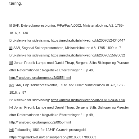
tæring.
[i]
SAK, Evje sokneprestkontor, F/Fa/Fac/L0002: Ministerialbok nr. A 2, 1765-
1816, s. 130
Brukslenke for sidevisning:
https://media.digitalarkivet.no/kb20070524340447
[ii]
SAB, Sogndal Sokneprestembete, Ministerialbok nr. A 8, 1795-1809, s. 7
Brukslenke for sidevisning:
https://media.digitalarkivet.no/kb20070515670032
[iii]
Johan Fredrik Lampe med Daniel Thrap, Bergens Stifts Biskoper og Præster
efter Reformationen : biografiske Efterretninger / II, p 49,
http://runeberg.org/bergenbp/2/0055.html
[iv]
SAK, Evje sokneprestkontor, F/Fa/Fab/L0002: Ministerialbok nr. A 2, 1765-
1816, s. 87
Brukslenke for sidevisning:
https://media.digitalarkivet.no/kb20070524340090
[v]
Johan Fredrik Lampe med Daniel Thrap, Bergens Stifts Biskoper og Præster
efter Reformationen : biografiske Efterretninger / II, p 49,
http://runeberg.org/bergenbp/2/0055.html
[vi]
Folketelling 1801 for 1234P Granvin prestegjeld,
https://digitalarkivet.no/census/person/pf01058377000003