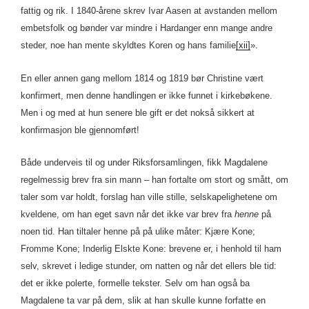
fattig og rik. I 1840-årene skrev Ivar Aasen at avstanden mellom
embetsfolk og bønder var mindre i Hardanger enn mange andre
steder, noe han mente skyldtes Koren og hans familie
[xii]
».
En eller annen gang mellom 1814 og 1819 bør Christine vært
konfirmert, men denne handlingen er ikke funnet i kirkebøkene.
Men i og med at hun senere ble gift er det nokså sikkert at
konfirmasjon ble gjennomført!
Både underveis til og under Riksforsamlingen, fikk Magdalene
regelmessig brev fra sin mann – han fortalte om stort og smått, om
taler som var holdt, forslag han ville stille, selskapelighetene om
kveldene, om han eget savn når det ikke var brev fra
henne
på
noen tid. Han tiltaler henne på på ulike måter: Kjære Kone;
Fromme Kone; Inderlig Elskte Kone: brevene er, i henhold til ham
selv, skrevet i ledige stunder, om natten og når det ellers ble tid:
det er ikke polerte, formelle tekster. Selv om han også ba
Magdalene ta var på dem, slik at han skulle kunne forfatte en