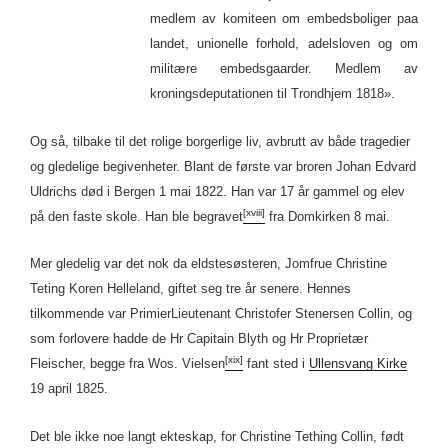
medlem av komiteen om embedsboliger paa
landet, unionelle forhold, adelsloven og om
militære embedsgaarder. Medlem av
kroningsdeputationen til Trondhjem 1818».
Og så, tilbake til det rolige borgerlige liv, avbrutt av både tragedier
og gledelige begivenheter. Blant de første var broren Johan Edvard
Uldrichs død i Bergen 1 mai 1822. Han var 17 år gammel og elev
[xviii]
på den faste skole. Han ble begravet
fra Domkirken 8 mai.
Mer gledelig var det nok da eldstesøsteren, Jomfrue Christine
Teting Koren Helleland, giftet seg tre år senere. Hennes
tilkommende var PrimierLieutenant Christofer Stenersen Collin, og
som forlovere hadde de Hr Capitain Blyth og Hr Proprietær
[xix]
Fleischer, begge fra Wos. Vielsen
fant sted i
Ullensvang Kirke
19 april 1825.
Det ble ikke noe langt ekteskap, for Christine Tething Collin, født