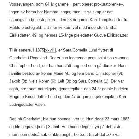
Vossevangen, som 64 år gammel «pentioneret prokuratorenke».
Ingen av barna bor hjemme lenger, men litt selskap er det
naturligvis i tjenestepiken – den 23 år gamle Kari Thorgilsdatter fra
Fjelds prestegjeld. Litt mer liv kom vel med indersten Britha
Eiriksdatter, 49, og hennes 15-årige pleiedatter Gudve Eiriksdatter.
Ti år senere, i 1875
[xxviii]
, er Sara Cornelia Lund flyttet til
Onarheim i Rogaland. Der er hun logerende pensionist hos sønnen
Christopher Lund, der han har slått seg ned som gårdbruker. Hans
familie bestod av konen Marie M.; og fem barn: Christopher (9);
Jakob (8); Niels Koren (6); Leif (3); og Sara Cornelia (1). Der var
også, nær sagt naturligvis, tjenestepiker: den 24 år gamle budeien
Magrete Knudsdatter Lund og den 47 år gamle kjøkkenpiken Kari
Ludvigsdatter Valen.
Der, på Onarheim, ble hun boende livet ut. Hun døde 23 mars 1883
og ble begravet
[xxix]
3 april. Hun hadde legetilsyn på det siste,
men noen dødsårsak er ikke angitt, bortsett fra at det
ikke
var