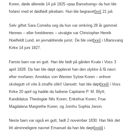
Koren, døde allerede 14 juli 1825 «paa Barselseng» da hun ble
forløst med et dødfødt pikebarn. Hun ble begravet
[xx]
21 juli.
Selv giftet Sara Cornelia seg da hun var omkring 28 år gammel.
Hennes – eller foreldrenes – utvalgte var Christopher Henrik
Hoelfeldt Lund, en jevnaldrende jurist. De ble viet
[xxi]
i Ullansvang
Kirke 14 juni 1827.
Første barn var en gutt. Han ble født på gården Kvale i Voss 3
april 1828. Da han ble døpt opplevet han den ulykke å få navn
efter morfaren: Arnoldus von Westen Sylow Koren – enhver
skolegutt vil vite å straffe slikt! Uansett: han ble døpt
[xxii]
i Voss
Kirke 20 april og hadde da fadrene Capitaine P. M. Blytt;
Kandidatus Theologiæ Nils Koren; Enkefrue Koren; Frue
Magdalena Margrethe Koren; og Jomfru Sophia Jersin.
Neste barn var også en gutt, født 2 november 1830. Han fikk det
litt alminneligere navnet Emanuel da han ble døpt
[xxiii]
i