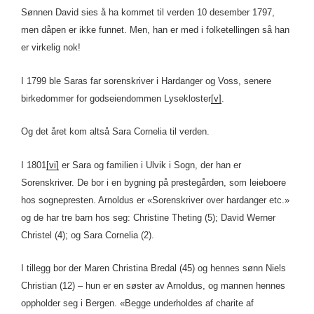
Sønnen David sies å ha kommet til verden 10 desember 1797,
men dåpen er ikke funnet. Men, han er med i folketellingen så han
er virkelig nok!
I 1799 ble Saras far sorenskriver i Hardanger og Voss, senere
birkedommer for godseiendommen Lysekloster
[v]
.
Og det året kom altså Sara Cornelia til verden.
I 1801
[vi]
er Sara og familien i Ulvik i Sogn, der han er
Sorenskriver. De bor i en bygning på prestegården, som leieboere
hos sognepresten. Arnoldus er «Sorenskriver over hardanger etc.»
og de har tre barn hos seg: Christine Theting (5); David Werner
Christel (4); og Sara Cornelia (2).
I tillegg bor der Maren Christina Bredal (45) og hennes sønn Niels
Christian (12) – hun er en søster av Arnoldus, og mannen hennes
oppholder seg i Bergen. «Begge underholdes af charite af