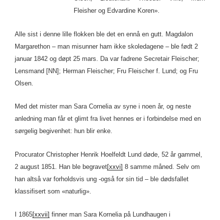
Fleisher og Edvardine Koren».
Alle sist i denne lille flokken ble det en ennå en gutt. Magdalon
Margarethon – man misunner ham ikke skoledagene – ble født 2
januar 1842 og døpt 25 mars. Da var fadrene Secretair Fleischer;
Lensmand [NN]; Herman Fleischer; Fru Fleischer f. Lund; og Fru
Olsen.
Med det mister man Sara Cornelia av syne i noen år, og neste
anledning man får et glimt fra livet hennes er i forbindelse med en
sørgelig begivenhet: hun blir enke.
Procurator Christopher Henrik Hoelfeldt Lund døde, 52 år gammel,
2 august 1851. Han ble begravet
[xxvi]
8 samme måned. Selv om
han altså var forholdsvis ung -også for sin tid – ble dødsfallet
klassifisert som «naturlig».
I 1865
[xxvii]
finner man Sara Kornelia på Lundhaugen i