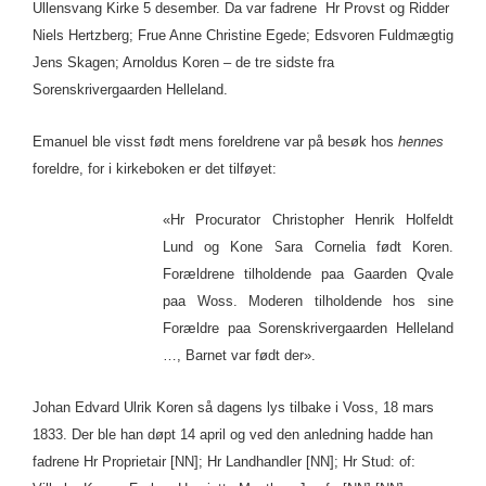
Ullensvang Kirke 5 desember. Da var fadrene Hr Provst og Ridder
Niels Hertzberg; Frue Anne Christine Egede; Edsvoren Fuldmægtig
Jens Skagen; Arnoldus Koren – de tre sidste fra
Sorenskrivergaarden Helleland.
Emanuel ble visst født mens foreldrene var på besøk hos
hennes
foreldre, for i kirkeboken er det tilføyet:
«Hr Procurator Christopher Henrik Holfeldt
Lund og Kone Sara Cornelia født Koren.
Forældrene tilholdende paa Gaarden Qvale
paa Woss. Moderen tilholdende hos sine
Forældre paa Sorenskrivergaarden Helleland
…, Barnet var født der».
Johan Edvard Ulrik Koren så dagens lys tilbake i Voss, 18 mars
1833. Der ble han døpt 14 april og ved den anledning hadde han
fadrene Hr Proprietair [NN]; Hr Landhandler [NN]; Hr Stud: of: