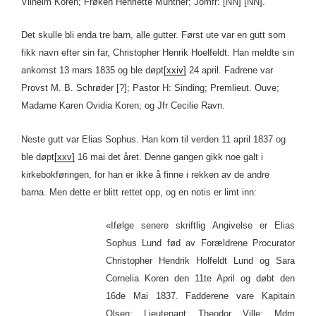
Vilhelm Koren; Frøken Henriette Munther; Jomfr: [NN] [NN].
Det skulle bli enda tre barn, alle gutter. Først ute var en gutt som
fikk navn efter sin far, Christopher Henrik Hoelfeldt. Han meldte sin
ankomst 13 mars 1835 og ble døpt
[xxiv]
24 april. Fadrene var
Provst M. B. Schrøder [?]; Pastor H: Sinding; Premlieut. Ouve;
Madame Karen Ovidia Koren; og Jfr Cecilie Ravn.
Neste gutt var Elias Sophus. Han kom til verden 11 april 1837 og
ble døpt
[xxv]
16 mai det året. Denne gangen gikk noe galt i
kirkebokføringen, for han er ikke å finne i rekken av de andre
barna. Men dette er blitt rettet opp, og en notis er limt inn:
«Ifølge senere skriftlig Angivelse er Elias
Sophus Lund fød av Forældrene Procurator
Christopher Hendrik Holfeldt Lund og Sara
Cornelia Koren den 11te April og døbt den
16de Mai 1837. Fadderene vare Kapitain
Olsen; Lieutenant Theodor Ville; Mdm