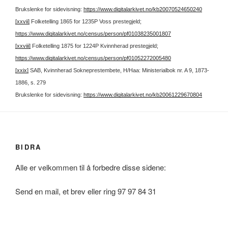
Brukslenke for sidevisning:
https://www.digitalarkivet.no/kb20070524650240
[xxvii]
Folketelling 1865 for 1235P Voss prestegjeld;
https://www.digitalarkivet.no/census/person/pf01038235001807
[xxviii]
Folketelling 1875 for 1224P Kvinnherad prestegjeld;
https://www.digitalarkivet.no/census/person/pf01052272005480
[xxix]
SAB, Kvinnherad Sokneprestembete, H/Haa: Ministerialbok nr. A 9, 1873-
1886, s. 279
Brukslenke for sidevisning:
https://www.digitalarkivet.no/kb20061229670804
BIDRA
Alle er velkommen til å forbedre disse sidene:
Send en mail, et brev eller ring 97 97 84 31