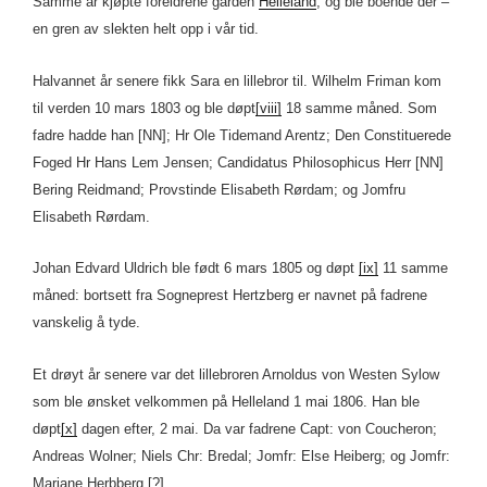
Samme år kjøpte foreldrene gården
Helleland
, og ble boende der –
en gren av slekten helt opp i vår tid.
Halvannet år senere fikk Sara en lillebror til. Wilhelm Friman kom
til verden 10 mars 1803 og ble døpt
[viii]
18 samme måned. Som
fadre hadde han [NN]; Hr Ole Tidemand Arentz; Den Constituerede
Foged Hr Hans Lem Jensen; Candidatus Philosophicus Herr [NN]
Bering Reidmand; Provstinde Elisabeth Rørdam; og Jomfru
Elisabeth Rørdam.
Johan Edvard Uldrich ble født 6 mars 1805 og døpt
[ix]
11 samme
måned: bortsett fra Sogneprest Hertzberg er navnet på fadrene
vanskelig å tyde.
Et drøyt år senere var det lillebroren Arnoldus von Westen Sylow
som ble ønsket velkommen på Helleland 1 mai 1806. Han ble
døpt
[x]
dagen efter, 2 mai. Da var fadrene Capt: von Coucheron;
Andreas Wolner; Niels Chr: Bredal; Jomfr: Else Heiberg; og Jomfr:
Mariane Herbberg [?].