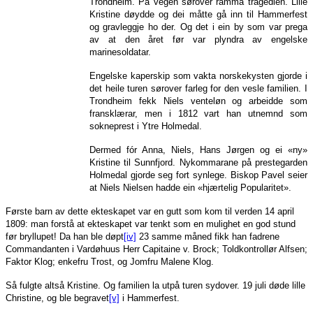
Trondheim. På vegen sørover ramma tragedien. Lille
Kristine døydde og dei måtte gå inn til Hammerfest
og gravleggje ho der. Og det i ein by som var prega
av at den året før var plyndra av engelske
marinesoldatar.
Engelske kaperskip som vakta norskekysten gjorde i
det heile turen sørover farleg for den vesle familien. I
Trondheim fekk Niels venteløn og arbeidde som
fransklærar, men i 1812 vart han utnemnd som
sokneprest i Ytre Holmedal.
Dermed fór Anna, Niels, Hans Jørgen og ei «ny»
Kristine til Sunnfjord. Nykommarane på prestegarden
Holmedal gjorde seg fort synlege. Biskop Pavel seier
at Niels Nielsen hadde ein «hjærtelig Popularitet».
Første barn av dette ekteskapet var en gutt som kom til verden 14 april
1809: man forstå at ekteskapet var tenkt som en mulighet en god stund
før bryllupet! Da han ble døpt
[iv]
23 samme måned fikk han fadrene
Commandanten i Vardøhuus Herr Capitaine v. Brock; Toldkontrollør Alfsen;
Faktor Klog; enkefru Trost, og Jomfru Malene Klog.
Så fulgte altså Kristine. Og familien la utpå turen sydover. 19 juli døde lille
Christine, og ble begravet
[v]
i Hammerfest.