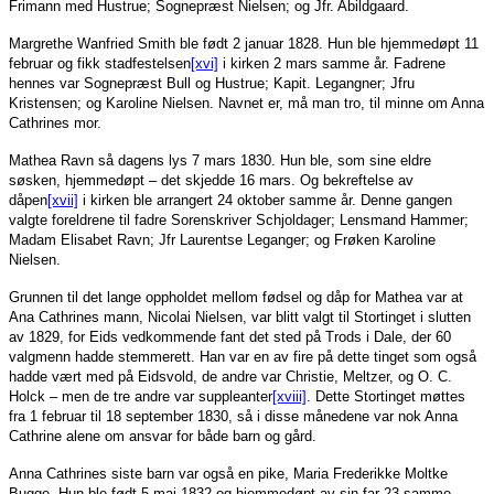
Frimann med Hustrue; Sognepræst Nielsen; og Jfr. Abildgaard.
Margrethe Wanfried Smith ble født 2 januar 1828. Hun ble hjemmedøpt 11
februar og fikk stadfestelsen
[xvi]
i kirken 2 mars samme år. Fadrene
hennes var Sognepræst Bull og Hustrue; Kapit. Legangner; Jfru
Kristensen; og Karoline Nielsen. Navnet er, må man tro, til minne om Anna
Cathrines mor.
Mathea Ravn så dagens lys 7 mars 1830. Hun ble, som sine eldre
søsken, hjemmedøpt – det skjedde 16 mars. Og bekreftelse av
dåpen
[xvii]
i kirken ble arrangert 24 oktober samme år. Denne gangen
valgte foreldrene til fadre Sorenskriver Schjoldager; Lensmand Hammer;
Madam Elisabet Ravn; Jfr Laurentse Leganger; og Frøken Karoline
Nielsen.
Grunnen til det lange oppholdet mellom fødsel og dåp for Mathea var at
Ana Cathrines mann, Nicolai Nielsen, var blitt valgt til Stortinget i slutten
av 1829, for Eids vedkommende fant det sted på Trods i Dale, der 60
valgmenn hadde stemmerett. Han var en av fire på dette tinget som også
hadde vært med på Eidsvold, de andre var Christie, Meltzer, og O. C.
Holck – men de tre andre var suppleanter
[xviii]
. Dette Stortinget møttes
fra 1 februar til 18 september 1830, så i disse månedene var nok Anna
Cathrine alene om ansvar for både barn og gård.
Anna Cathrines siste barn var også en pike, Maria Frederikke Moltke
Bugge. Hun ble født 5 mai 1832 og hjemmedøpt av sin far 23 samme