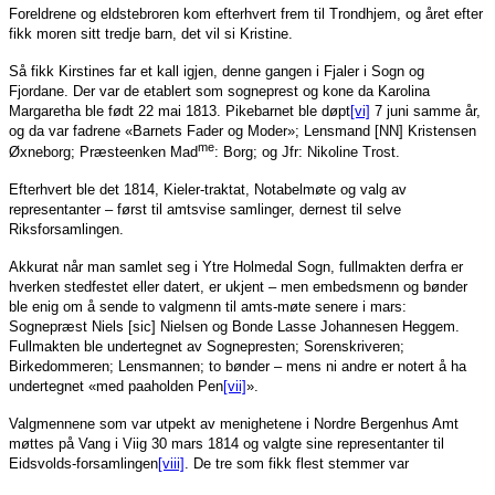
Foreldrene og eldstebroren kom efterhvert frem til Trondhjem, og året efter
fikk moren sitt tredje barn, det vil si Kristine.
Så fikk Kirstines far et kall igjen, denne gangen i Fjaler i Sogn og
Fjordane. Der var de etablert som sogneprest og kone da Karolina
Margaretha ble født 22 mai 1813. Pikebarnet ble døpt
[vi]
7 juni samme år,
og da var fadrene «Barnets Fader og Moder»; Lensmand [NN] Kristensen
me
Øxneborg; Præsteenken Mad
: Borg; og Jfr: Nikoline Trost.
Efterhvert ble det 1814, Kieler-traktat, Notabelmøte og valg av
representanter – først til amtsvise samlinger, dernest til selve
Riksforsamlingen.
Akkurat når man samlet seg i Ytre Holmedal Sogn, fullmakten derfra er
hverken stedfestet eller datert, er ukjent – men embedsmenn og bønder
ble enig om å sende to valgmenn til amts-møte senere i mars:
Sognepræst Niels [sic] Nielsen og Bonde Lasse Johannesen Heggem.
Fullmakten ble undertegnet av Sognepresten; Sorenskriveren;
Birkedommeren; Lensmannen; to bønder – mens ni andre er notert å ha
undertegnet «med paaholden Pen
[vii]
».
Valgmennene som var utpekt av menighetene i Nordre Bergenhus Amt
møttes på Vang i Viig 30 mars 1814 og valgte sine representanter til
Eidsvolds-forsamlingen
[viii]
. De tre som fikk flest stemmer var