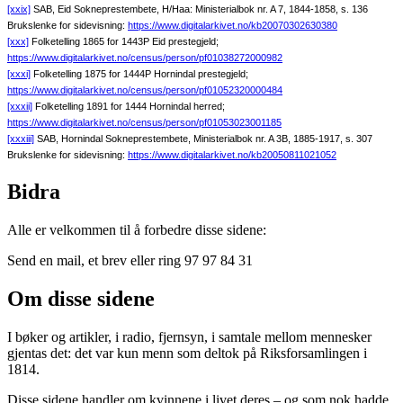
[xxix]
SAB, Eid Sokneprestembete, H/Haa: Ministerialbok nr. A 7, 1844-1858, s. 136
Brukslenke for sidevisning:
https://www.digitalarkivet.no/kb20070302630380
[xxx]
Folketelling 1865 for 1443P Eid prestegjeld;
https://www.digitalarkivet.no/census/person/pf01038272000982
[xxxi]
Folketelling 1875 for 1444P Hornindal prestegjeld;
https://www.digitalarkivet.no/census/person/pf01052320000484
[xxxii]
Folketelling 1891 for 1444 Hornindal herred;
https://www.digitalarkivet.no/census/person/pf01053023001185
[xxxiii]
SAB, Hornindal Sokneprestembete, Ministerialbok nr. A 3B, 1885-1917, s. 307
Brukslenke for sidevisning:
https://www.digitalarkivet.no/kb20050811021052
Bidra
Alle er velkommen til å forbedre disse sidene:
Send en mail, et brev eller ring 97 97 84 31
Om disse sidene
I bøker og artikler, i radio, fjernsyn, i samtale mellom mennesker
gjentas det: det var kun menn som deltok på Riksforsamlingen i
1814.
Disse sidene handler om kvinnene i livet deres – og som nok hadde