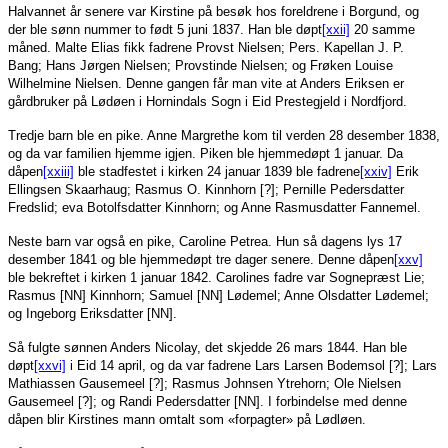
Halvannet år senere var Kirstine på besøk hos foreldrene i Borgund, og
der ble sønn nummer to født 5 juni 1837. Han ble døpt
[xxii]
20 samme
måned. Malte Elias fikk fadrene Provst Nielsen; Pers. Kapellan J. P.
Bang; Hans Jørgen Nielsen; Provstinde Nielsen; og Frøken Louise
Wilhelmine Nielsen. Denne gangen får man vite at Anders Eriksen er
gårdbruker på Lødøen i Hornindals Sogn i Eid Prestegjeld i Nordfjord.
Tredje barn ble en pike. Anne Margrethe kom til verden 28 desember 1838,
og da var familien hjemme igjen. Piken ble hjemmedøpt 1 januar. Da
dåpen
[xxiii]
ble stadfestet i kirken 24 januar 1839 ble fadrene
[xxiv]
Erik
Ellingsen Skaarhaug; Rasmus O. Kinnhorn [?]; Pernille Pedersdatter
Fredslid; eva Botolfsdatter Kinnhorn; og Anne Rasmusdatter Fannemel.
Neste barn var også en pike, Caroline Petrea. Hun så dagens lys 17
desember 1841 og ble hjemmedøpt tre dager senere. Denne dåpen
[xxv]
ble bekreftet i kirken 1 januar 1842. Carolines fadre var Sognepræst Lie;
Rasmus [NN] Kinnhorn; Samuel [NN] Lødemel; Anne Olsdatter Lødemel;
og Ingeborg Eriksdatter [NN].
Så fulgte sønnen Anders Nicolay, det skjedde 26 mars 1844. Han ble
døpt
[xxvi]
i Eid 14 april, og da var fadrene Lars Larsen Bodemsol [?]; Lars
Mathiassen Gausemeel [?]; Rasmus Johnsen Ytrehorn; Ole Nielsen
Gausemeel [?]; og Randi Pedersdatter [NN]. I forbindelse med denne
dåpen blir Kirstines mann omtalt som «forpagter» på Lødløen.