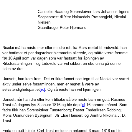
Cancellie-Raad og Sorenskriver Lars Johannes Irgens
Sognepræst til Ytre Holmedals Præstegjeld, Nicolai
Nielsen
Gaardbruger Peter Hjermand
Nicolai må ha reiste mer eller mindre rett fra Mars-møtet til Eidsvold: han
var bortimot et par dagsreiser hjemmefra allerede, og måtte være fremme
før 10 April som var dagen som var fastsatt for åpningen av
Riksforsamlingen – og Eidsvold var vel sikkert en uke unna på denne
tiden av året.
Uansett, han kom frem. Det er ikke funnet noe tegn til at Nicolai var svært
aktiv under selve forsamlingen, men er regnet å være av
selvstendighetspartiet
[ix]
. Og så reiste han vel hjem igjen.
Uansett når han dro eller kom tilbake så ble neste barn en gutt. Rasmus
Trost så dagens lys 8 januar 1816 og ble døpt
[x]
16 samme måned. Som
fadre fikk han Sorenskriver Funstenborg; Pastor Frederiksen Robbing;
Mons Osmundsen Byørgnum; Jfr Else Hansen; og Jomfru Nikolina J. D.
Trost.
Enda en gutt fulgte. Carl Trost melde sin ankomst 3 mars 1818 og ble