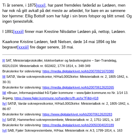
Ti år senere, i 1875
[xxxi]
, har paret fremdeles føderåd av Lødøen, men
har nok nå gitt avkall på det meste av arbeidet, for bare en av sønnene
bor hjemme: Ellig Bottolf som har fulgt i sin brors fotspor og blitt smed. Og
ingen tjenestefolk.
I 1891
[xxxii]
finner man Krestine Nilsdatter Lødøen på, nettop, Lødøen.
Kaarkone Kristine Lødøen, født Nielsen, døde 14 mai 1894 og ble
begravet
[xxxiii]
fire dager senere, 18 mai.
[i]
SAT, Ministerialprotokoller, klokkerbøker og fødselsregistre – Sør-Trøndelag,
602/L0104: Ministerialbok nr. 602A02, 1774-1814, s. 348-349
Brukslenke for sidevisning:
https://media.digitalarkivet.no/kb20070921670380
[ii]
SATØ, Vardø sokneprestkontor, H/Ha/L0002kirke: Ministerialbok nr. 2, 1805-1842, s.
30-31
Brukslenke for sidevisning:
https://media.digitalarkivet.no/kb20070612620265
[iii]
«Brua», Informasjonsblad frå Fjaler kommune – www.fjaler.kommune.no Nr. 1/14 13.
årgang,
https://www.fjaler.kommune.no/handlers/fh.ashx?FilId=418
[iv]
SATØ, Vardø sokneprestkontor, H/Ha/L0002kirke: Ministerialbok nr. 2, 1805-1842, s.
86-87
Brukslenke for sidevisning:
https://www.digitalarkivet.no/kb20070612620283
[v]
SATØ, Hammerfest sokneprestembete, Ministerialbok nr. 2, 1751-1821, s. 187
Brukslenke for sidevisning:
https://media.digitalarkivet.no/kb20050304020189
[vi]
SAB, Fjaler Sokneprestembete, H/Haa: Ministerialbok nr. A 3, 1799-1814, s. 163