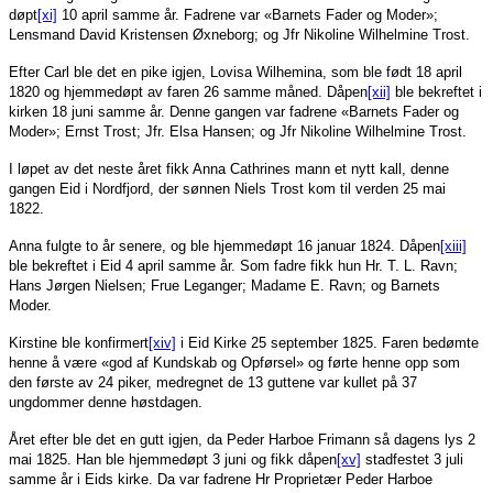
døpt
[xi]
10 april samme år. Fadrene var «Barnets Fader og Moder»;
Lensmand David Kristensen Øxneborg; og Jfr Nikoline Wilhelmine Trost.
Efter Carl ble det en pike igjen, Lovisa Wilhemina, som ble født 18 april
1820 og hjemmedøpt av faren 26 samme måned. Dåpen
[xii]
ble bekreftet i
kirken 18 juni samme år. Denne gangen var fadrene «Barnets Fader og
Moder»; Ernst Trost; Jfr. Elsa Hansen; og Jfr Nikoline Wilhelmine Trost.
I løpet av det neste året fikk Anna Cathrines mann et nytt kall, denne
gangen Eid i Nordfjord, der sønnen Niels Trost kom til verden 25 mai
1822.
Anna fulgte to år senere, og ble hjemmedøpt 16 januar 1824. Dåpen
[xiii]
ble bekreftet i Eid 4 april samme år. Som fadre fikk hun Hr. T. L. Ravn;
Hans Jørgen Nielsen; Frue Leganger; Madame E. Ravn; og Barnets
Moder.
Kirstine ble konfirmert
[xiv]
i Eid Kirke 25 september 1825. Faren bedømte
henne å være «god af Kundskab og Opførsel» og førte henne opp som
den første av 24 piker, medregnet de 13 guttene var kullet på 37
ungdommer denne høstdagen.
Året efter ble det en gutt igjen, da Peder Harboe Frimann så dagens lys 2
mai 1825. Han ble hjemmedøpt 3 juni og fikk dåpen
[xv]
stadfestet 3 juli
samme år i Eids kirke. Da var fadrene Hr Proprietær Peder Harboe