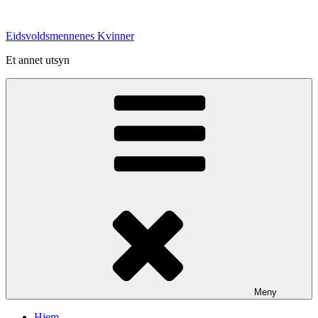
Gå
til
Eidsvoldsmennenes Kvinner
innhold
Et annet utsyn
Meny
Hjem