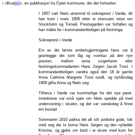
i «Brua
[iii]
», en publikasjon fra Fjaler kommune, der det fortsetter:
I 1807 vart Niels utnemnd til sokneprest i Vardø, dit
han kom i mars 1808 etter ei strevsam reise om
Stockholm og Torneå. Prestegarden var forfallen og
han måtte bo i kommandantboligen på festninga.
Sokneprest i Vardø
Ein av dei første embetsgjerningane hans var å
gravleggje dei som låg og «venta» på den nye
presten, mellom anna svigerfaren eller
festningskommadanten Hans Jürgen Jacob Trost. I
kommandantboligen vandra også den 18 år gamle
Anna Cathrine Margrete Trost rundt, og nyttårsdag
1809 gifta Anna og Niels seg.
Tilhøva i Vardø var kummerlige for det nye paret.
Inntektene var små sjølv om Niels spedde på med
undervisning i skulen, og det var vanskeleg å finne
ein bustad.
Sommaren 1810 pakka dei alt sitt jordiske gods, tok
med seg dei to borna Hans Jørgen og den nyfødde
Kristine, og gjekk om bord i ei skute med kurs for