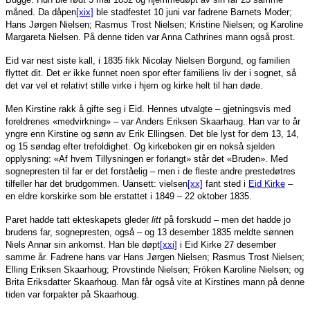
måned. Da dåpen
[xix]
ble stadfestet 10 juni var fadrene Barnets Moder;
Hans Jørgen Nielsen; Rasmus Trost Nielsen; Kristine Nielsen; og Karoline
Margareta Nielsen. På denne tiden var Anna Cathrines mann også prost.
Eid var nest siste kall, i 1835 fikk Nicolay Nielsen Borgund, og familien
flyttet dit. Det er ikke funnet noen spor efter familiens liv der i sognet, så
det var vel et relativt stille virke i hjem og kirke helt til han døde.
Men Kirstine rakk å gifte seg i Eid. Hennes utvalgte – gjetningsvis med
foreldrenes «medvirkning» – var Anders Eriksen Skaarhaug. Han var to år
yngre enn Kirstine og sønn av Erik Ellingsen. Det ble lyst for dem 13, 14,
og 15 søndag efter trefoldighet. Og kirkeboken gir en nokså sjelden
opplysning: «Af hvem Tillysningen er forlangt» står det «Bruden». Med
sognepresten til far er det forståelig – men i de fleste andre prestedøtres
tilfeller har det brudgommen. Uansett: vielsen
[xx]
fant sted i
Eid Kirke
–
en eldre korskirke som ble erstattet i 1849 – 22 oktober 1835.
Paret hadde tatt ekteskapets gleder
litt
på forskudd – men det hadde jo
brudens far, sognepresten, også – og 13 desember 1835 meldte sønnen
Niels Annar sin ankomst. Han ble døpt
[xxi]
i Eid Kirke 27 desember
samme år. Fadrene hans var Hans Jørgen Nielsen; Rasmus Trost Nielsen;
Elling Eriksen Skaarhoug; Provstinde Nielsen; Fröken Karoline Nielsen; og
Brita Eriksdatter Skaarhoug. Man får også vite at Kirstines mann på denne
tiden var forpakter på Skaarhoug.