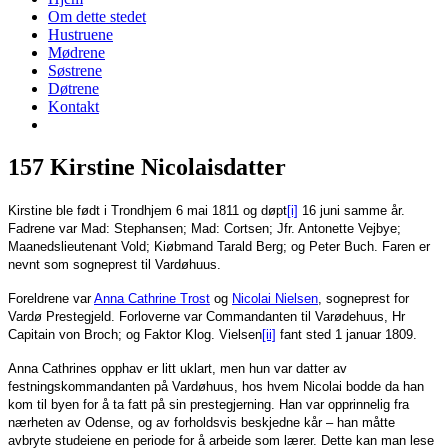
Om dette stedet
Hustruene
Mødrene
Søstrene
Døtrene
Kontakt
157 Kirstine Nicolaisdatter
Kirstine ble født i Trondhjem 6 mai 1811 og døpt
[i]
16 juni samme år.
Fadrene var Mad: Stephansen; Mad: Cortsen; Jfr. Antonette Vejbye;
Maanedslieutenant Vold; Kiøbmand Tarald Berg; og Peter Buch. Faren er
nevnt som sogneprest til Vardøhuus.
Foreldrene var
Anna Cathrine Trost
og
Nicolai Nielsen
, sogneprest for
Vardø Prestegjeld. Forloverne var Commandanten til Varødehuus, Hr
Capitain von Broch; og Faktor Klog. Vielsen
[ii]
fant sted 1 januar 1809.
Anna Cathrines opphav er litt uklart, men hun var datter av
festningskommandanten på Vardøhuus, hos hvem Nicolai bodde da han
kom til byen for å ta fatt på sin prestegjerning. Han var opprinnelig fra
nærheten av Odense, og av forholdsvis beskjedne kår – han måtte
avbryte studeiene en periode for å arbeide som lærer. Dette kan man lese