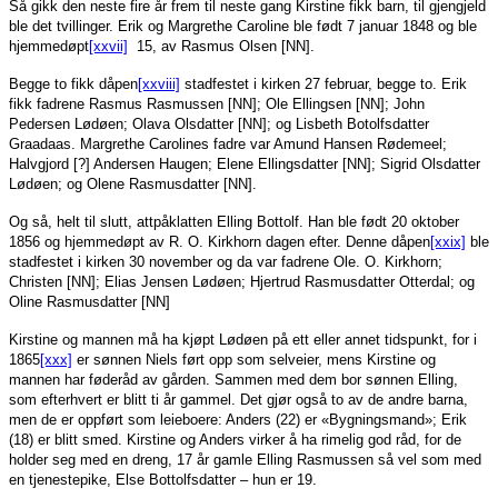
Så gikk den neste fire år frem til neste gang Kirstine fikk barn, til gjengjeld
ble det tvillinger. Erik og Margrethe Caroline ble født 7 januar 1848 og ble
hjemmedøpt
[xxvii]
15, av Rasmus Olsen [NN].
Begge to fikk dåpen
[xxviii]
stadfestet i kirken 27 februar, begge to. Erik
fikk fadrene Rasmus Rasmussen [NN]; Ole Ellingsen [NN]; John
Pedersen Lødøen; Olava Olsdatter [NN]; og Lisbeth Botolfsdatter
Graadaas. Margrethe Carolines fadre var Amund Hansen Rødemeel;
Halvgjord [?] Andersen Haugen; Elene Ellingsdatter [NN]; Sigrid Olsdatter
Lødøen; og Olene Rasmusdatter [NN].
Og så, helt til slutt, attpåklatten Elling Bottolf. Han ble født 20 oktober
1856 og hjemmedøpt av R. O. Kirkhorn dagen efter. Denne dåpen
[xxix]
ble
stadfestet i kirken 30 november og da var fadrene Ole. O. Kirkhorn;
Christen [NN]; Elias Jensen Lødøen; Hjertrud Rasmusdatter Otterdal; og
Oline Rasmusdatter [NN]
Kirstine og mannen må ha kjøpt Lødøen på ett eller annet tidspunkt, for i
1865
[xxx]
er sønnen Niels ført opp som selveier, mens Kirstine og
mannen har føderåd av gården. Sammen med dem bor sønnen Elling,
som efterhvert er blitt ti år gammel. Det gjør også to av de andre barna,
men de er oppført som leieboere: Anders (22) er «Bygningsmand»; Erik
(18) er blitt smed. Kirstine og Anders virker å ha rimelig god råd, for de
holder seg med en dreng, 17 år gamle Elling Rasmussen så vel som med
en tjenestepike, Else Bottolfsdatter – hun er 19.