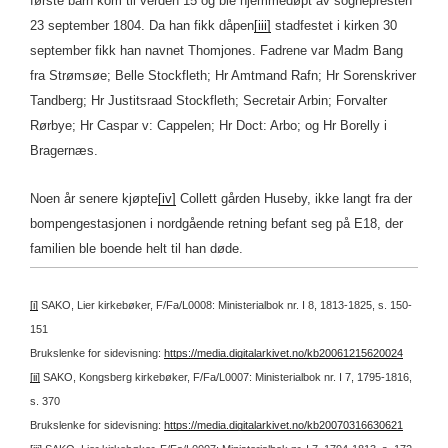
første barn kom til verden 15 og ble hjemmedøpt av sognepresten
23 september 1804. Da han fikk dåpen
[iii]
stadfestet i kirken 30
september fikk han navnet Thomjones. Fadrene var Madm Bang
fra Strømsøe; Belle Stockfleth; Hr Amtmand Rafn; Hr Sorenskriver
Tandberg; Hr Justitsraad Stockfleth; Secretair Arbin; Forvalter
Rørbye; Hr Caspar v: Cappelen; Hr Doct: Arbo; og Hr Borelly i
Bragernæs.
Noen år senere kjøpte
[iv]
Collett gården Huseby, ikke langt fra der
bompengestasjonen i nordgående retning befant seg på E18, der
familien ble boende helt til han døde.
[i]
SAKO, Lier kirkebøker, F/Fa/L0008: Ministerialbok nr. I 8, 1813-1825, s. 150-
151
Brukslenke for sidevisning:
https://media.digitalarkivet.no/kb20061215620024
[ii]
SAKO, Kongsberg kirkebøker, F/Fa/L0007: Ministerialbok nr. I 7, 1795-1816,
s. 370
Brukslenke for sidevisning:
https://media.digitalarkivet.no/kb20070316630621