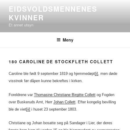
Gå
EIDSVOLDSMENNENES
til
KVINNER
innhold
Et annet utsyn
Meny
180 CAROLINE DE STOCKFLETH COLLETT
Caroline ble født 9 september 1819 og hjemmedøpt
[i]
, men døde
visstnok før dåpen kunne bekreftes i kirken.
Foreldrene var
Thomasine Christiane Birgitte Collett
og Fogden
over Buskeruds Amt, Herr
Johan Collett
. Efter kongelig bevilling
ble de viet
[ii]
i huset 23 september 1803.
Christiane og Johan bosatte seg på Sandager i Lier, der deres