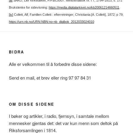
[iii]
SAKO, Lier kirkebøker, F/Fa/L0007: Ministerialbok nr. I 7, 1794-1813, s. 172
Brukslenke for sidevisning:
https://media.digitalarkivet.no/kb20061214660511
[iv]
Collett, Alf; Familien Collett : efterretninger; Christiania:[A. Collett], 1872; p 79;
https://urn.nb.no/URN:NBN:no-nb_digibok_2012033024010
BIDRA
Alle er velkommen til å forbedre disse sidene:
Send en mail, et brev eller ring 97 97 84 31
OM DISSE SIDENE
I bøker og artikler, i radio, fjernsyn, i samtale mellom
mennesker gjentas det: det var kun menn som deltok på
Riksforsamlingen i 1814.