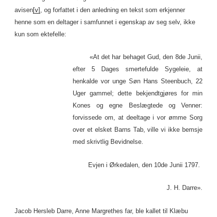
avisen
[v]
, og forfattet i den anledning en tekst som erkjenner
henne som en deltager i samfunnet i egenskap av seg selv, ikke
kun som ektefelle:
«At det har behaget Gud, den 8de Junii,
efter 5 Dages smertefulde Sygeleie, at
henkalde vor unge Søn Hans Steenbuch, 22
Uger gammel; dette bekjendtgjøres for min
Kones og egne Beslægtede og Venner:
forvissede om, at deeltage i vor ømme Sorg
over et elsket Barns Tab, ville vi ikke bemsje
med skrivtlig Bevidnelse.
Evjen i Ørkedalen, den 10de Junii 1797.
J. H. Darre».
Jacob Hersleb Darre, Anne Margrethes far, ble kallet til Klæbu