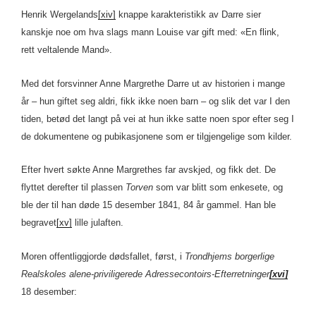
Henrik Wergelands
[xiv]
knappe karakteristikk av Darre sier
kanskje noe om hva slags mann Louise var gift med: «En flink,
rett veltalende Mand».
Med det forsvinner Anne Margrethe Darre ut av historien i mange
år – hun giftet seg aldri, fikk ikke noen barn – og slik det var I den
tiden, betød det langt på vei at hun ikke satte noen spor efter seg I
de dokumentene og pubikasjonene som er tilgjengelige som kilder.
Efter hvert søkte Anne Margrethes far avskjed, og fikk det. De
flyttet derefter til plassen
Torven
som var blitt som enkesete, og
ble der til han døde 15 desember 1841, 84 år gammel. Han ble
begravet
[xv]
lille julaften.
Moren offentliggjorde dødsfallet, først, i
Trondhjems borgerlige
Realskoles alene-priviligerede Adressecontoirs-Efterretninger
[xvi]
18 desember: