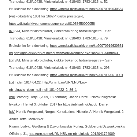
Trøndelag, 618/L0438: Ministerialbok nr. 618A03, 1783-1815, s. 52
Brukslenke for sidevisning:
https://media.digitalarkivet.no/kb20070919630634
[viii]
Folketelling 1801 for 1662P Klæbu prestegjeld,
https://digitalarkivet.no/census/person/pf01058450000058
[ix]
SAT, Ministerialprotokoller, klokkerbøker og fødselsregistre – Sør-
Trøndelag, 618/L0438: Ministerialbok nr. 618A03, 1783-1815, s. 79
Brukslenke for sidevisning:
https://media.digitalarkivet.no/kb20070919630661
[x]
http://gda.arkivverket.no/cgi-win/WebKalender2.exe?aar=1803&mnd=11
[xi]
SAT, Ministerialprotokoller, klokkerbøker og fødselsregistre – Sør-
Trøndelag, 618/L0438: Ministerialbok nr. 618A03, 1783-1815, s. 296
Brukslenke for sidevisning:
https://media.digitalarkivet.no/kb20070920610091
[xii]
Tiden 1814.04.22,
http://urn.nb.no/URN:NBN:no-
nb_digavis_tiden_null_null_18140422_2_86_1
[xiii]
Bratberg, Terje. (2009, 13. februar). Jacob Darre. I Norsk biografisk
leksikon. Hentet 3. oktober 2017 fra
https://nbl.snl.no/Jacob_Darre
.
[xiv]
Henrik Wergeland, Norges Konstitutions Historie. Af Henrik Wergeland. 2 :
Andet Hefte, Medvirker:
Risum, Ludvig; Guldberg & Dzwonkowskis Forlag; Guldberg & Dzwonkowskis
Officin; p 31,
http://urn.nb.no/URN:NBN:no-nb_digibok_2012041724009