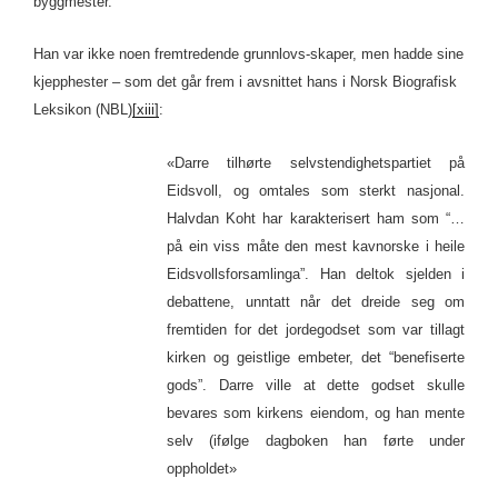
byggmester.
Han var ikke noen fremtredende grunnlovs-skaper, men hadde sine
kjepphester – som det går frem i avsnittet hans i Norsk Biografisk
Leksikon (NBL)
[xiii]
:
«Darre tilhørte selvstendighetspartiet på
Eidsvoll, og omtales som sterkt nasjonal.
Halvdan Koht har karakterisert ham som “…
på ein viss måte den mest kavnorske i heile
Eidsvollsforsamlinga”. Han deltok sjelden i
debattene, unntatt når det dreide seg om
fremtiden for det jordegodset som var tillagt
kirken og geistlige embeter, det “benefiserte
gods”. Darre ville at dette godset skulle
bevares som kirkens eiendom, og han mente
selv (ifølge dagboken han førte under
oppholdet»