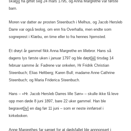
skal
[ii]
ha giftet seg 24 mars 1795, og Anna Margrethe var første
barn.
Moren var datter av prosten Steenbuch i Melhus, og Jacob Hersleb
Darre var også teolog, om enn fra Overhalla, men endte som
sogneprest i Klæbu, en time eller to fra hennes hjemsted.
Et drøyt år gammel fikk Anna Margrethe en lillebror. Hans så
dagens lys første uken i januar 1797 og ble døpt
[iii]
tirsdag 14
februar samme år. Fadrene var onkelen, Hr Fridrik Christian
Steenbuch; Elias Heltberg; Karen Bull; madame Anne Cathrine
Steenbuch; og Maria Friderica Steenbuch.
Hans – «Hr. Jacob Hersleb Darres lille Søn» – skulle ikke få leve
opp men døde 8 juni 1897, bare 22 uker gammel. Han ble
begravet
[iv]
en dag før 11 juni – som er neste innførsel i
kirkeboken.
Anne Margrethes far sørget for at dødsfallet ble annnonsert i