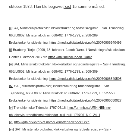
oktober 1873. Hun ble begravet
[xix]
15 samme måned.
[i]
SAT, Ministerialprotokoller, klokkerbøker og fødselsregistre – Sør-Trøndelag,
668/L0802: Ministerialbok nr. 668A02, 1776-1799, s. 288-289
Brukslenke for sidevisning:
https://media.digitalarkivet.no/kb20070906640495
[ii]
Bratberg, Terje. (2009, 13. februar). Jacob Darre. I Norsk biografisk leksikon.
Hentet 1. oktober 2017 fra
https://nbl.snl.no/Jacob_Darre
.
[iii]
SAT, Ministerialprotokoller, klokkerbøker og fødselsregistre – Sør-Trøndelag,
668/L0802: Ministerialbok nr. 668A02, 1776-1799, s. 308-309
Brukslenke for sidevisning:
https://media.digitalarkivet.no/kb20070906640505
[iv]
SAT, Ministerialprotokoller, klokkerbøker og fødselsregistre – Sør-
Trøndelag, 668/L0802: Ministerialbok nr. 668A02, 1776-1799, s. 552-553
Brukslenke for sidevisning:
https://media.digitalarkivet.no/kb20070906650027
[v]
Trondhjemske Tidender 1797.06.16,
http://urn.nb.no/URN:NBN:no-
nb_digavis_trondhjemsketidender_null_null_17970616_0_24_1
[vi]
http://gda.arkivverket.no/cgi-win/WebKalender2.exe
[vii]
SAT, Ministerialprotokoller, klokkerbøker og fødselsregistre – Sør-