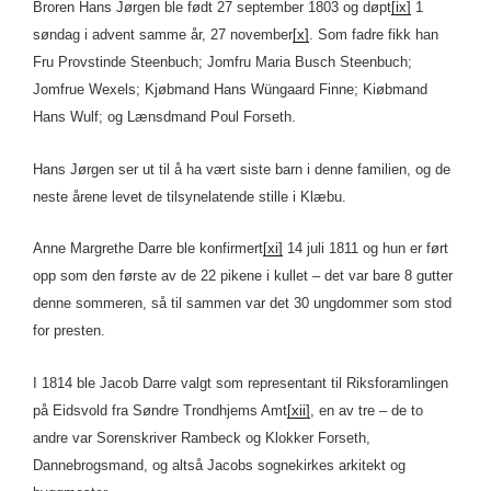
Broren Hans Jørgen ble født 27 september 1803 og døpt
[ix]
1
søndag i advent samme år, 27 november
[x]
. Som fadre fikk han
Fru Provstinde Steenbuch; Jomfru Maria Busch Steenbuch;
Jomfrue Wexels; Kjøbmand Hans Wüngaard Finne; Kiøbmand
Hans Wulf; og Lænsdmand Poul Forseth.
Hans Jørgen ser ut til å ha vært siste barn i denne familien, og de
neste årene levet de tilsynelatende stille i Klæbu.
Anne Margrethe Darre ble konfirmert
[xi]
14 juli 1811 og hun er ført
opp som den første av de 22 pikene i kullet – det var bare 8 gutter
denne sommeren, så til sammen var det 30 ungdommer som stod
for presten.
I 1814 ble Jacob Darre valgt som representant til Riksforamlingen
på Eidsvold fra Søndre Trondhjems Amt
[xii]
, en av tre – de to
andre var Sorenskriver Rambeck og Klokker Forseth,
Dannebrogsmand, og altså Jacobs sognekirkes arkitekt og