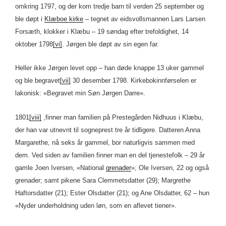
omkring 1797, og der kom tredje barn til verden 25 september og
ble døpt i
Klæboe kirke
– tegnet av eidsvollsmannen Lars Larsen
Forsæth, klokker i Klæbu – 19 søndag efter trefoldighet, 14
oktober 1798
[vi]
. Jørgen ble døpt av sin egen far.
Heller ikke Jørgen levet opp – han døde knappe 13 uker gammel
og ble begravet
[vii]
30 desember 1798. Kirkebokinnførselen er
lakonisk: «Begravet min Søn Jørgen Darre».
1801
[viii]
,finner man familien på Prestegården Nidhuus i Klæbu,
der han var utnevnt til sogneprest tre år tidligere. Datteren Anna
Margarethe, nå seks år gammel, bor naturligvis sammen med
dem. Ved siden av familien finner man en del tjenestefolk – 29 år
gamle Joen Iversen, «National
grenader
»; Ole Iversen, 22 og også
grenader; samt pikene Sara Clemmetsdatter (29); Margrethe
Haftorsdatter (21); Ester Olsdatter (21); og Ane Olsdatter, 62 – hun
«Nyder underholdning uden løn, som en aflevet tiener».