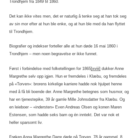
Trondhjem fra 1849 til 1860.
Det kan ikke vites men, det er naturlig å tenke seg at han tok seg
av sin mor efter at hun ble enke, og at hun ble med da han flyttet
til Trondhjem.
Biografier og indekser forteller alle at hun døde 16 mai 1860 i
Trondhjem – men noen begravelse er ikke funnet.
Først i forbindelse med folketellingen for 1865
[xviii]
dukker Anne
Margrethe selv opp igjen. Hun er fremdeles i Klæbu, og fremdeles
på «Torven»: brorens kirkelige karriere hadde nok hjulpet henne
med å få bli boende der. Anne Margrethe betegnes som husmor, og
har en tjenestepike, 39 år gamle Mille Johnsdatter fra Klæbu. Og
en leieboer – «indersten» Even Andreas Olsen og konen Maren
Estensen, som hadde seks barn og én inntekt. Det var nok et
heller sparsomt liv.
Frøken Anna Margrethe Darre døde på Torven, 78 år gammel, 8