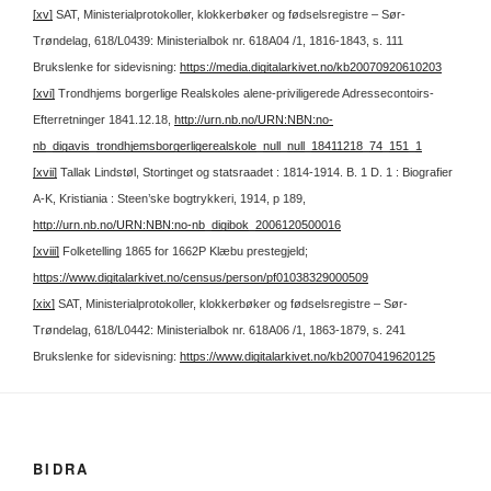
[xv]
SAT, Ministerialprotokoller, klokkerbøker og fødselsregistre – Sør-
Trøndelag, 618/L0439: Ministerialbok nr. 618A04 /1, 1816-1843, s. 111
Brukslenke for sidevisning:
https://media.digitalarkivet.no/kb20070920610203
[xvi]
Trondhjems borgerlige Realskoles alene-priviligerede Adressecontoirs-
Efterretninger 1841.12.18,
http://urn.nb.no/URN:NBN:no-
nb_digavis_trondhjemsborgerligerealskole_null_null_18411218_74_151_1
[xvii]
Tallak Lindstøl, Stortinget og statsraadet : 1814-1914. B. 1 D. 1 : Biografier
A-K, Kristiania : Steen’ske bogtrykkeri, 1914, p 189,
http://urn.nb.no/URN:NBN:no-nb_digibok_2006120500016
[xviii]
Folketelling 1865 for 1662P Klæbu prestegjeld;
https://www.digitalarkivet.no/census/person/pf01038329000509
[xix]
SAT, Ministerialprotokoller, klokkerbøker og fødselsregistre – Sør-
Trøndelag, 618/L0442: Ministerialbok nr. 618A06 /1, 1863-1879, s. 241
Brukslenke for sidevisning:
https://www.digitalarkivet.no/kb20070419620125
BIDRA