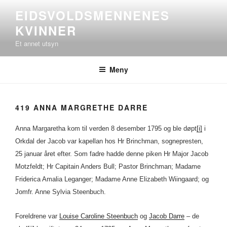
Gå
EIDSVOLDSMENNENES
til
KVINNER
innhold
Et annet utsyn
Meny
419 ANNA MARGRETHE DARRE
Anna Margaretha kom til verden 8 desember 1795 og ble døpt
[i]
i
Orkdal der Jacob var kapellan hos Hr Brinchman, sognepresten,
25 januar året efter. Som fadre hadde denne piken Hr Major Jacob
Motzfeldt; Hr Capitain Anders Bull; Pastor Brinchman; Madame
Friderica Amalia Leganger; Madame Anne Elizabeth Wiingaard; og
Jomfr. Anne Sylvia Steenbuch.
Foreldrene var
Louise Caroline Steenbuch
og
Jacob Darre
– de