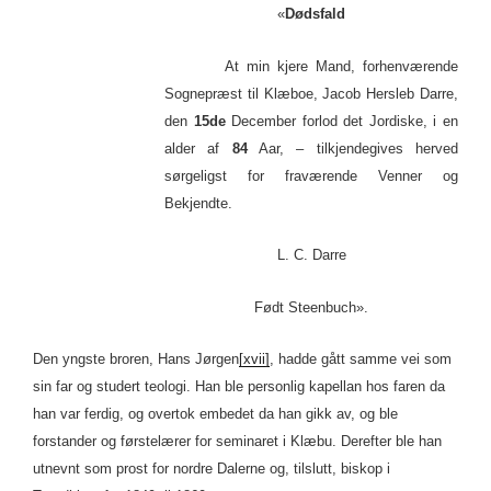
«
Dødsfald
At min kjere Mand, forhenværende
Sognepræst til Klæboe, Jacob Hersleb Darre,
den
15de
December forlod det Jordiske, i en
alder af
84
Aar, – tilkjendegives herved
sørgeligst for fraværende Venner og
Bekjendte.
L. C. Darre
Født Steenbuch».
Den yngste broren, Hans Jørgen
[xvii]
, hadde gått samme vei som
sin far og studert teologi. Han ble personlig kapellan hos faren da
han var ferdig, og overtok embedet da han gikk av, og ble
forstander og førstelærer for seminaret i Klæbu. Derefter ble han
utnevnt som prost for nordre Dalerne og, tilslutt, biskop i