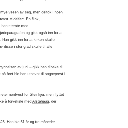
r mye vesen av seg, men deltok i noen
ovst Midelfart. En flink,
 – han stemte med
jødeparagrafen og gikk også inn for at
. Han gikk inn for at kirken skulle
disse i stor grad skulle tilfalle
nnelsen av juni – gikk han tilbake til
på året ble han utnevnt til sogneprest i
eter nordvest for Steinkjer, men flyttet
ke å forveksle med
Alstahaug
, der
3. Han ble 51 år og tre måneder