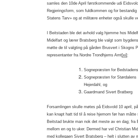
samles den 10de April førstkommende udi Eidsvold 
Regjeringsform, som fuldkommen og for bestandig 
Statens Tarv» og at militære enheter også skulle ve
I Beitstaden ble det avhold valg hjemme hos Midel
Midelfart og lærer Bratsberg ble valgt som bygden
møtte de til valgting på gården Brusvert i Skogns P
representanter fra Nordre Trondhjems Amt
[xi]
:
Sognepræsten for Bedstadens 
Sognepræsten for Størdalens 
Hejerdahl, og
Gaardmand Sivert Bratberg
Forsamlingen skulle møtes på Eidsvold 10 april, 
kan knapt hatt tid til å reise hjemom før han måtte 
Beitstad brukte man nok det meste av en dag; fra Be
mellom en og to uker. Dermed har vel Christian Mi
med kollegaen Sivert Bratsberg – helt i slutten av 