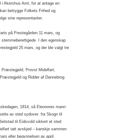
i Akershus Amt, for at antage en
kan betrygge Folkets Frihed og
lge sine representanter.
farts på Prestegården 11 mars, og
s
stemmeberettigede
. I den egenskap
restegjeld 25 mars, og der ble valgt tre
Præstegjeld, Provst Midelfart;
Præstegjeld og Ridder af Dannebrog
påskedagen, 1814, så Eleonores mann
sette av sted sydover: fra Skogn til
itstad til Eidsvold sikkert et sted
delfart tatt avskjed – kanskje sammen
mars eller begynnelsen av april.