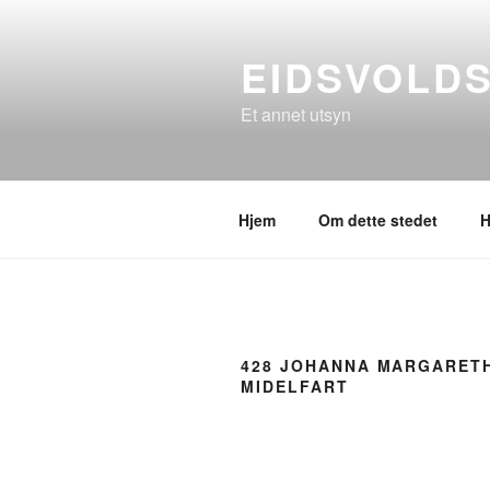
Gå
til
EIDSVOLD
innhold
Et annet utsyn
Hjem
Om dette stedet
H
428 JOHANNA MARGARET
MIDELFART