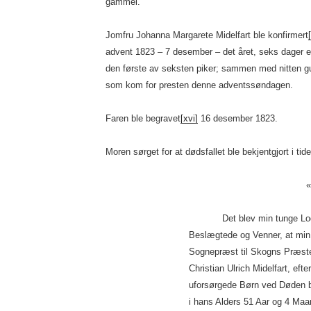
gammel.
Jomfru Johanna Margarete Midelfart ble konfirmert
advent 1823 – 7 desember – det året, seks dager ef
den første av seksten piker; sammen med nitten gu
som kom for presten denne adventssøndagen.
Faren ble begravet
[xvi]
16 desember 1823.
Moren sørget for at dødsfallet ble bekjentgjort i ti
«
Det blev min tunge Lod her
Beslægtede og Venner, at min 
Sognepræst til Skogns Præste
Christian Ulrich Midelfart, ef
uforsørgede Børn ved Døden b
i hans Alders 51 Aar og 4 Maa