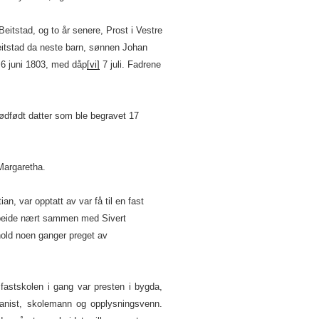
Beitstad, og to år senere, Prost i Vestre
Beitstad da neste barn, sønnen Johan
e 6 juni 1803, med dåp
[vi]
7 juli. Fadrene
født datter som ble begravet 17
 Margaretha.
, var opptatt av var få til en fast
arbeide nært sammen med Sivert
rhold noen ganger preget av
 fastskolen i gang var presten i bygda,
manist, skolemann og opplysningsvenn.