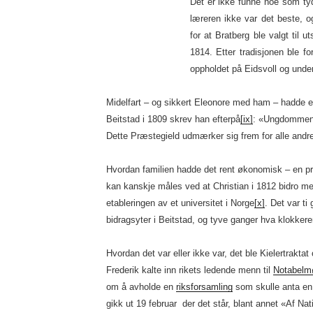
Det er ikke funne noe som ty
læreren ikke var det beste, o
for at Bratberg ble valgt til 
1814. Etter tradisjonen ble f
oppholdet på Eidsvoll og unde
Midelfart – og sikkert Eleonore med ham – hadde et
Beitstad i 1809 skrev han efterpå
[ix]
: «Ungdommen v
Dette Præstegield udmærker sig frem for alle andr
Hvordan familien hadde det rent økonomisk – en pr
kan kanskje måles ved at Christian i 1812 bidro med
etableringen av et universitet i Norge
[x]
. Det var t
bidragsyter i Beitstad, og tyve ganger hva klokker
Hvordan det var eller ikke var, det ble Kielertrakta
Frederik kalte inn rikets ledende menn til
Notabelm
om å avholde en
riksforsamling
som skulle anta en 
gikk ut 19 februar der det står, blant annet «Af N