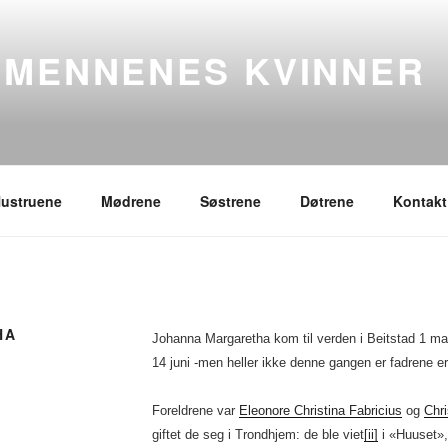
SMENNENES KVINNER
ustruene
Mødrene
Søstrene
Døtrene
Kontakt
HA
Johanna Margaretha kom til verden i Beitstad 1 m
14 juni -men heller ikke denne gangen er fadrene er
Foreldrene var
Eleonore Christina Fabricius
og
Chri
giftet de seg i Trondhjem: de ble viet
[ii]
i «Huuset», 