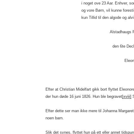
i noget ove 23 Aar. Enhver, s
og vore Børn, vil kunne forest
kun Tillid til den algode og alv
Alstadhaugs Præste
den 6te Decbr. 
Eleonora Christia
født Fabr
Efter at Christian Midelfart gikk bort flyttet Eleono
der hun døde 16 juni 1826. Hun ble begravet
[xviii]
S
Efter dette ser man ikke mere til Johanna Margaretha
noen barn.
Slik det synes, flyttet hun på ett eller annet tidspu