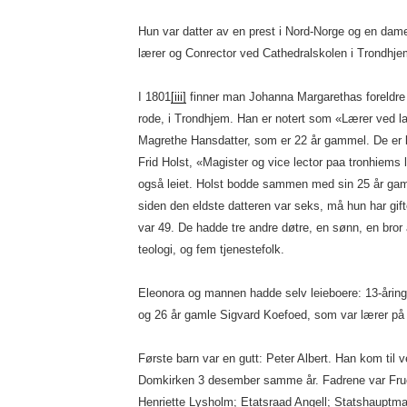
Hun var datter av en prest i Nord-Norge og en dame 
lærer og Conrector ved Cathedralskolen i Trondhje
I 1801
[iii]
finner man Johanna Margarethas foreldre
rode, i Trondhjem. Han er notert som «Lærer ved la
Magrethe Hansdatter, som er 22 år gammel. De er l
Frid Holst, «Magister og vice lector paa tronhiems
også leiet. Holst bodde sammen med sin 25 år gam
siden den eldste datteren var seks, må hun har gif
var 49. De hadde tre andre døtre, en sønn, en bror
teologi, og fem tjenestefolk.
Eleonora og mannen hadde selv leieboere: 13-årin
og 26 år gamle Sigvard Koefoed, som var lærer på 
Første barn var en gutt: Peter Albert. Han kom til 
Domkirken 3 desember samme år. Fadrene var Fru
Henriette Lysholm; Etatsraad Angell; Statshauptma