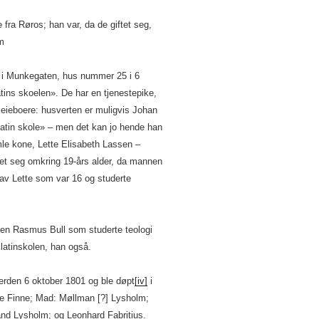
fra Røros; han var, da de giftet seg,
m
 i Munkegaten, hus nummer 25 i 6
tins skoelen». De har en tjenestepike,
eieboere: husverten er muligvis Johan
 latin skole» – men det kan jo hende han
le kone, Lette Elisabeth Lassen –
tet seg omkring 19-års alder, da mannen
 av Lette som var 16 og studerte
gen Rasmus Bull som studerte teologi
latinskolen, han også.
verden 6 oktober 1801 og ble døpt
[iv]
i
e Finne; Mad: Møllman [?] Lysholm;
nd Lysholm; og Leonhard Fabritius.