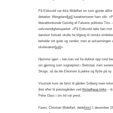
På Eidsvold var ikke Midelfart en som gjorde altfo
debatter. Wergeland
[xii]
karakteriserer ham slik: «Pr
liberalttenkende Geistlig af Falsens politiske Tro»
selvstendighetspartiet. «På Eidsvold talte han mot 
dansker fortsatt skulle ha tilgang til norske embeter
beholde sitt gods og verdier, men at avkastningen av 
skolesaken
[xiii]
».
Hjemme igjen – han kan vel ha dukket opp rund begy
sin gjerning som sogneprest i Beitstad, men senere 
Skogn, så da ble Eleonore å pakke og flytte på ny.
Visstnok kom de først til gården Solberg noen kilom
året efter til prestegården ved
Alstadhaug kirke
– ik
Peter Dass i sin tid var prest.
Faren, Christian Midelfart, døde
[xiv]
1 desember 182