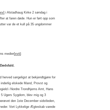
[xv]
i Alstadhaug Kirke 2 søndag i
ter at faren døde. Hun er ført opp som
tter var de et kull på 35 ungdommer
dens medier
[xvii]
:
Dødsfald.
ved sørgeligst at bekjendtgjøre for
inderlig elskede Mand, Provst og
gield i Nordre Trondhjems Amt, Hans
ter 5 Ugers Sygdom, blev mig og 3
erøvet den 1ste December sidstleden,
neder. Vort Lykkelige Ægteskab varede