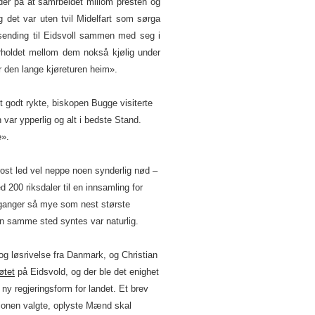
der på at samrbeidet millom presten og
g det var uten tvil Midelfart som sørga
utsending til Eidsvoll sammen med seg i
orholdet mellom dem nokså kjølig under
r den lange kjøreturen heim».
 godt rykte, biskopen Bugge visiterte
ar ypperlig og alt i bedste Stand.
e».
ost led vel neppe noen synderlig nød –
 200 riksdaler til en innsamling for
i ganger så mye som nest største
en samme sted syntes var naturlig.
t og løsrivelse fra Danmark, og Christian
øtet
på Eidsvold, og der ble det enighet
ny regjeringsform for landet. Et brev
ationen valgte, oplyste Mænd skal