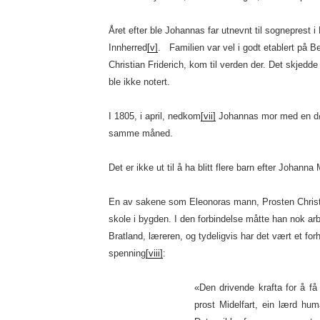
Året efter ble Johannas far utnevnt til sogneprest i 
Innherred
[v]
. Familien var vel i godt etablert på 
Christian Friderich, kom til verden der. Det skjedd
ble ikke notert.
I 1805, i april, nedkom
[vii]
Johannas mor med en død
samme måned.
Det er ikke ut til å ha blitt flere barn efter Johanna
En av sakene som Eleonoras mann, Prosten Christian
skole i bygden. I den forbindelse måtte han nok 
Bratland, læreren, og tydeligvis har det vært et fo
spenning
[viii]
:
«Den drivende krafta for å få
prost Midelfart, ein lærd hu