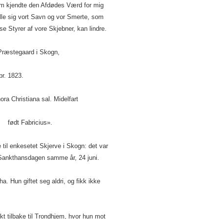
om kjendte den Afdødes Værd for mig
ille sig vort Savn og vor Smerte, som
ise Styrer af vore Skjebner, kan lindre.
gaard i Skogn,
1823.
na sal. Midelfart
icius».
re til enkesetet Skjerve i Skogn: det var
ankthansdagen samme år, 24 juni.
. Hun giftet seg aldri, og fikk ikke
nkt tilbake til Trondhjem, hvor hun mot