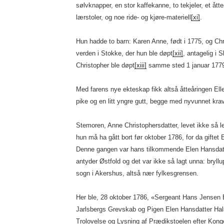
sølvknapper, en stor kaffekanne, to tekjeler, et åt
lærstoler, og noe ride- og kjøre-materiell
[xi]
.
Hun hadde to barn: Karen Anne, født i 1775, og Chr
verden i Stokke, der hun ble døpt
[xii]
, antagelig i 
Christopher ble døpt
[xiii]
samme sted 1 januar 177
Med farens nye ekteskap fikk altså åtteåringen Ell
pike og en litt yngre gutt, begge med nyvunnet kr
Stemoren, Anne Christophersdatter, levet ikke så l
hun må ha gått bort før oktober 1786, for da giftet E
Denne gangen var hans tilkommende Elen Hansdat
antyder Østfold og det var ikke så lagt unna: bryll
sogn i Akershus, altså nær fylkesgrensen.
Her ble, 28 oktober 1786, «Sergeant Hans Jensen
Jarlsbergs Grevskab og Pigen Elen Hansdatter Ha
Trolovelse og Lysning af Prædikstoelen efter Kongel