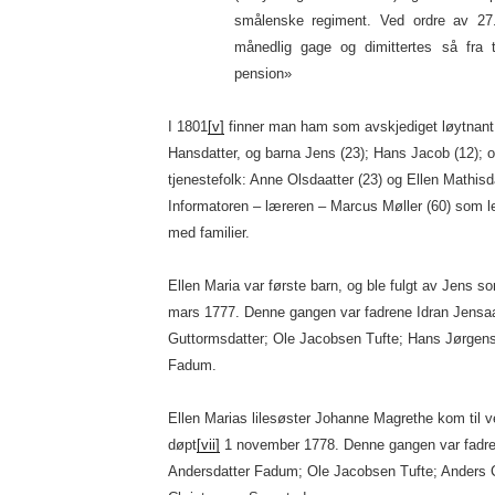
smålenske regiment. Ved ordre av 27.
månedlig gage og dimittertes så fra 
pension»
I 1801
[v]
finner man ham som avskjediget løytnant
Hansdatter, og barna Jens (23); Hans Jacob (12); 
tjenestefolk: Anne Olsdaatter (23) og Ellen Mathisda
Informatoren – læreren – Marcus Møller (60) som le
med familier.
Ellen Maria var første barn, og ble fulgt av Jens s
mars 1777. Denne gangen var fadrene Idran Jensaa
Guttormsdatter; Ole Jacobsen Tufte; Hans Jørgense
Fadum.
Ellen Marias lilesøster Johanne Magrethe kom til v
døpt
[vii]
1 november 1778. Denne gangen var fadre
Andersdatter Fadum; Ole Jacobsen Tufte; Anders 