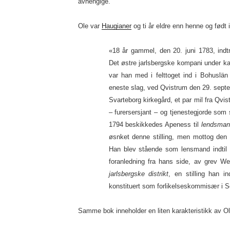
avhengige.
Ole var
Haugianer
og ti år eldre enn henne og født i
«18 år gammel, den 20. juni 1783, indt
Det østre jarlsbergske kompani under 
var han med i felttoget ind i Bohuslän
eneste slag, ved Qvistrum den 29. septem
Svarteborg kirkegård, et par mil fra Qv
– furersersjant – og tjenestegjorde som 
1794 beskikkedes Apeness til
lendsman
øsnket denne stilling, men mottog den 
Han blev stående som lensmand indtil 
foranledning fra hans side, av grev We
jarlsbergske distrikt
, en stilling han i
konstituert som forlikelseskommisær i S
Samme bok inneholder en liten karakteristikk av Ol