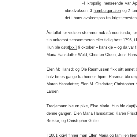
«I kropslig henseende var Apene
«bredvoksen, 3
hamburger alen
og 2 tom
det i hans avskedspas fra krigstjenesten
Årstallet for vielsen stemmer nok så noenlunde, fo
sin ankomst sensommeren eller tidlig høst 1795, i 
Hun ble døpt
[xxi]
9 oktober – kanskje – og da var
Maria Hansdatter Wold; Christen Olsen; Jens Hans
Elen M: Hansd: og Ole Rasmussen fikk sitt annet 
halv times gange fra hennes hjem. Rasmus ble dø
Maren Hansdatter; Elen M. Olsdatter; Christopher
Larsen.
Tredjemann ble en pike, Else Maria. Hun ble døpt
[x
denne gangen, Elen Maria Hansdatter; Karen Frisc
Brekke; og Christopher Gullie.
I 1801
[xxiv]
finner man Ellen Maria og familien hj