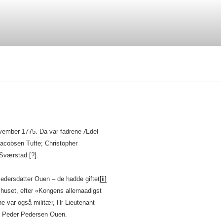
ovember 1775. Da var fadrene Ædel
Jacobsen Tufte; Christopher
Sværstad [?].
dersdatter Ouen – de hadde giftet
[ii]
huset, efter «Kongens allernaadigst
e var også militær, Hr Lieutenant
, Peder Pedersen Ouen.