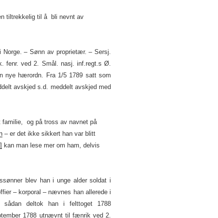
tiltrekkelig til å bli nevnt av
 i Norge. – Sønn av proprietær. – Sersj.
. fenr. ved 2. Smål. nasj. inf.regt.s Ø.
n nye hærordn. Fra 1/5 1789 satt som
ddelt avskjed s.d. meddelt avskjed med
t familie, og på tross av navnet på
n
– er det ikke sikkert han var blitt
]
kan man lese mer om ham, delvis
ønner blev han i unge alder soldat i
ier – korporal – nævnes han allerede i
sådan deltok han i felttoget 1788
ptember 1788 utnævnt til fænrik ved 2.