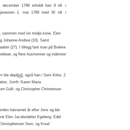
 december 1788 erholdt han 9 rdl. i
tjenesten 1. mai 1789 med 30 rdl. i
, sammen med sin tredje kone, Elen
og Johanne Andrea (10). Samt
atter (27). I tillegg fant man på Brekke
ieboer, og flere husmenner og inderster
om ble døpt
[vi]
, også han i Sem Kirke, 2
tter; Jomfr. Karen Maria
n Gulli; og Christopher Christensen
erden halvannet år efter Jens og ble
ne Elen Jacobsdatter Egeberg; Edel
Christophersen Sem; og Knud