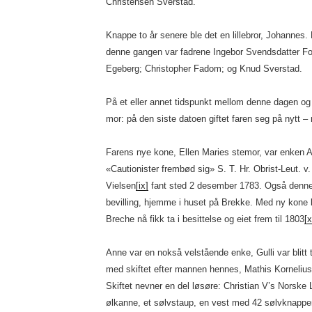
Christensen Sverstad.
Knappe to år senere ble det en lillebror, Johannes.
denne gangen var fadrene Ingebor Svendsdatter Fo
Egeberg; Christopher Fadom; og Knud Sverstad.
På et eller annet tidspunkt mellom denne dagen o
mor: på den siste datoen giftet faren seg på nytt 
Farens nye kone, Ellen Maries stemor, var enken A
«Cautionister frembød sig» S. T. Hr. Obrist-Leut. v.
Vielsen
[ix]
fant sted 2 desember 1783. Også denne 
bevilling, hjemme i huset på Brekke. Med ny kone
Breche nå fikk ta i besittelse og eiet frem til 1803
[x
Anne var en nokså velstående enke, Gulli var blitt ta
med skiftet efter mannen hennes, Mathis Kornelius
Skiftet nevner en del løsøre: Christian V’s Norske 
ølkanne, et sølvstaup, en vest med 42 sølvknapper