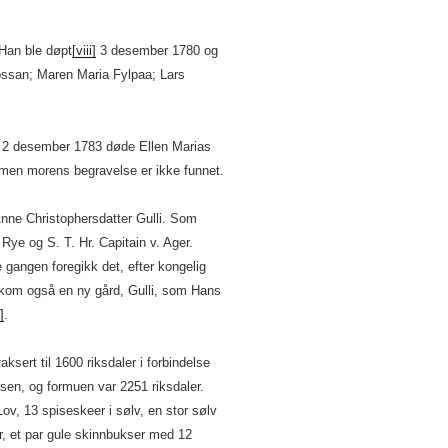
 Han ble døpt
[viii]
3 desember 1780 og
ssan; Maren Maria Fylpaa; Lars
g 2 desember 1783 døde Ellen Marias
– men morens begravelse er ikke funnet.
nne Christophersdatter Gulli. Som
 Rye og S. T. Hr. Capitain v. Ager.
gangen foregikk det, efter kongelig
 kom også en ny gård, Gulli, som Hans
]
.
ksert til 1600 riksdaler i forbindelse
sen, og formuen var 2251 riksdaler.
Lov, 13 spiseskeer i sølv, en stor sølv
, et par gule skinnbukser med 12