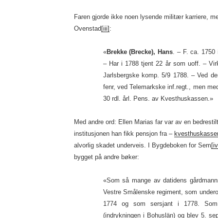
Faren gjorde ikke noen lysende militær karriere, men 
Ovenstad
[iii]
:
«
Brekke (Brecke), Hans
. – F. ca. 1750
– Har i 1788 tjent 22 år som uoff. – Virk
Jarlsbergske komp. 5/9 1788. – Ved de
fenr, ved Telemarkske inf.regt., men me
30 rdl. årl. Pens. av Kvesthuskassen.»
Med andre ord: Ellen Marias far var av en bedrestil
institusjonen han fikk pensjon fra –
kvesthuskasse
alvorlig skadet underveis. I Bygdeboken for Sem
[iv
bygget på andre bøker:
«Som så mange av datidens gårdmannss
Vestre Smålenske regiment, som underoff
1774 og som sersjant i 1778. Som 
(indrykningen i Bohuslän) og blev 5. se