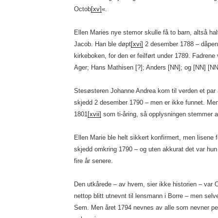
Octob
[xv]
«.
Ellen Maries nye stemor skulle få to barn, altså h
Jacob. Han ble døpt
[xvi]
2 desember 1788 – dåpen k
kirkeboken, for den er feilført under 1789. Fadrene
Ager; Hans Mathisen [?]; Anders [NN]; og [NN] [NN
Stesøsteren Johanne Andrea kom til verden et par
skjedd 2 desember 1790 – men er ikke funnet. Men h
1801
[xvii]
som ti-åring, så opplysningen stemmer a
Ellen Marie ble helt sikkert konfirmert, men lisene 
skjedd omkring 1790 – og uten akkurat det var hun n
fire år senere.
Den utkårede – av hvem, sier ikke historien – va
nettop blitt utnevnt til lensmann i Borre – men selv
Sem. Men året 1794 nevnes av alle som nevner per