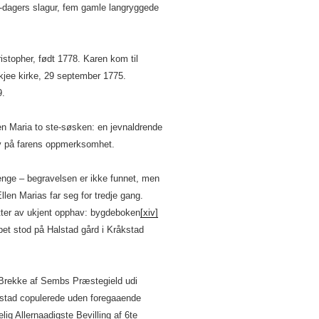
te-dagers slagur, fem gamle langryggede
istopher, født 1778. Karen kom til
Skjee kirke, 29 september 1775.
9.
en Maria to ste-søsken: en jevnaldrende
av på farens oppmerksomhet.
enge – begravelsen er ikke funnet, men
llen Marias far seg for tredje gang.
ter av ukjent opphav: bygdeboken
[xiv]
upet stod på Halstad gård i Kråkstad
 Brekke af Sembs Præstegield udi
lstad copulerede uden foregaaende
ig Allernaadigste Bevilling af 6te