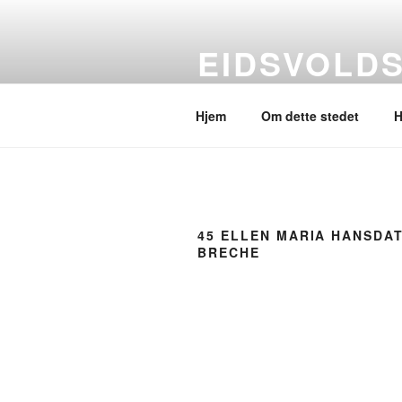
Gå
til
EIDSVOLD
innhold
Et annet utsyn
Hjem
Om dette stedet
H
45 ELLEN MARIA HANSDA
BRECHE