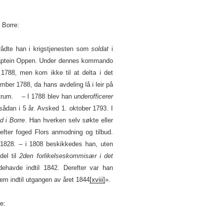
 Borre:
rådte han i krigstjenesten som
soldat
i
kaptein Oppen. Under dennes kommando
 1788, men kom ikke til at delta i det
ber 1788, da hans avdeling lå i leir på
istrum. – I 1788 blev han
underofficerer
sådan i 5 år. Avsked 1. oktober 1793. I
d i Borre
. Han hverken selv søkte eller
efter foged Flors anmodning og tilbud.
1828. – i 1808 beskikkedes han, uten
del til
2den forlikelseskommisær i det
ndehavde indtil 1842. Derefter var han
em indtil utgangen av året 1844
[xviii]
».
e: