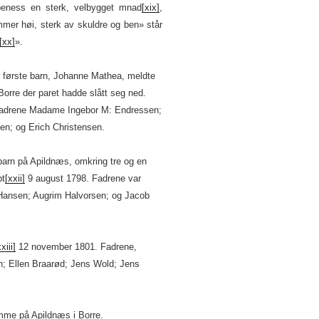
ss en sterk, velbygget mnad
[xix]
,
mer høi, sterk av skuldre og ben» står
[xx]
».
r første barn, Johanne Mathea, meldte
Borre der paret hadde slått seg ned.
 fadrene Madame Ingebor M: Endressen;
en; og Erich Christensen.
barn på Apildnæs, omkring tre og en
pt
[xxii]
9 august 1798. Fadrene var
 Hansen; Augrim Halvorsen; og Jacob
xiii]
12 november 1801. Fadrene,
h; Ellen Braarød; Jens Wold; Jens
emme på Apildnæs i Borre.