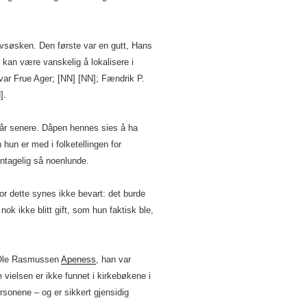
alvsøsken. Den første var en gutt, Hans
an være vanskelig å lokalisere i
 var Frue Ager; [NN] [NN]; Fændrik P.
].
 år senere. Dåpen hennes sies å ha
un er med i folketellingen for
ntagelig så noenlunde.
for dette synes ikke bevart: det burde
ok ikke blitt gift, som hun faktisk ble,
r Ole Rasmussen
Apeness
, han var
e vielsen er ikke funnet i kirkebøkene i
sonene – og er sikkert gjensidig