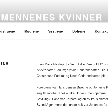
SMENNENES KVINNER
ustruene
Mødrene
Søstrene
Døtrene
Kontakt
TTER
Ellen Marie ble døpt
[i]
i
Sem Kirke
i Vestfold 12 n
Andersdatter Fadum; Sybille Christensdatter; Ole 
Christensen Fadum; og Knud Christendaatter [sic] 
Foreldrene var Hans Jensen Bræche og Johanne Pe
seg 10 oktober 1774 – ikke i kirken, men hjemme i 
Bevilling». Hans var Corporal og en av kausjonisten
Svend Ager, mens den andre nok var Johannes far