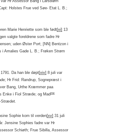
 var Hr Assessor Bang i Larsbiørn
apt: Holstes Frue ved Søe- Etat L. B.;
teren Marie Henriette som ble født
[xi]
13
n valgte foreldrene som fadre Hr
ensen; uden Øster Port; [NN] Bentzon i
 i Amalies Gade L. B.; Frøken Strøm
 1791. Da han ble døpt
[xiv]
8 juli var
de; Hr Frid: Randrup, Sognepræst i
; Iver Bang, Urthe Kræmmer paa
me
ens Enke i Fiol Stræde; og Mad
nd-Strædet.
Jensine Sophie kom til verden
[xv]
31 juli
r. Jensine Sophies fadre var Hr
ssessor Schiøth; Frue Sibilla, Assessor