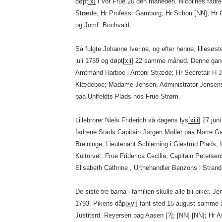
døpt
[x]
i Vor Frue 20 den måneden. Nicolines fadre
Stræde; Hr Profess: Gamborg; Hr Schou [NN]; Hr C
og Jomf: Bochvald.
Så fulgte Johanne Iverine, og efter henne, lillesøs
juli 1789 og døpt
[xii]
22 samme måned. Denne gange
Amtmand Harboe i Antoni Stræde; Hr Secretair H J
Klædeboe; Madame Jensen, Administrator Jensens
paa Uhlfeldts Plads hos Frue Strøm.
Lillebrorer Niels Friderich så dagens lys
[xiii]
27 juni
fadrene Stads Capitain Jørgen Møller paa Nørre Ga
Breininge, Lieutenant Schierning i Giestrud Plads
Kultorvet; Frue Friderica Cecilia, Capitain Peters
Elisabeth Cathrine , Urthehandler Benzons i Stra
De siste tre barna i familien skulle alle bli piker. 
1793. Pikens dåp
[xvi]
fant sted 15 august samme å
Justitsrd. Reyersen bag Aasen [?]; [NN] [NN]; Hr A