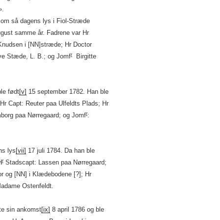
».
som så dagens lys i Fiol-Stræde
ugust samme år. Fadrene var Hr
 Knudsen i [NN]stræde; Hr Doctor
r
ve Stæde, L. B.; og Jomf
Birgitte
le født
[v]
15 september 1782. Han ble
r Capt: Reuter paa Ulfeldts Plads; Hr
r
org paa Nørregaard; og Jomf
:
ns lys
[vii]
17 juli 1784. Da han ble
r
H
Stadscapt: Lassen paa Nørregaard;
r og [NN] i Klædebodene [?]; Hr
Madame Ostenfeldt.
dte sin ankomst
[ix]
8 april 1786 og ble