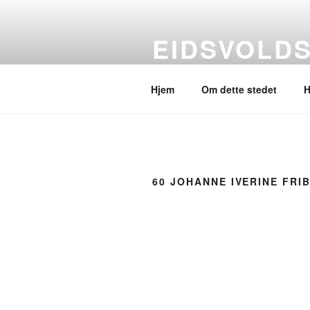
Gå
til
EIDSVOLD
innhold
Et annet utsyn
Hjem
Om dette stedet
H
60 JOHANNE IVERINE FRI