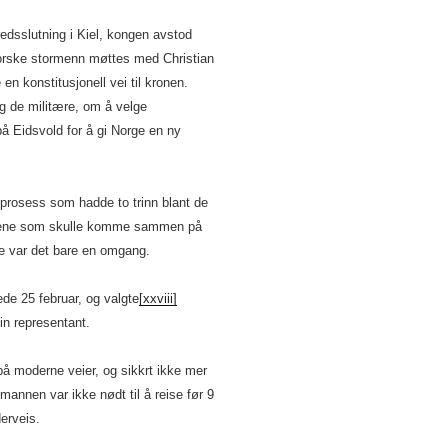
redsslutning i Kiel, kongen avstod
norske stormenn møttes med Christian
 en konstitusjonell vei til kronen.
og de militære, om å velge
på Eidsvold for å gi Norge en ny
n prosess som hadde to trinn blant de
nnene som skulle komme sammen på
ne var det bare en omgang.
de 25 februar, og valgte
[xxviii]
n representant.
på moderne veier, og sikkrt ikke mer
mannen var ikke nødt til å reise før 9
erveis.