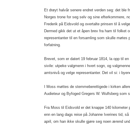
Et drøyt halvår senere endret verden seg: det ble f
Norges trone for seg selv og sine efterkommere, 
Frederik på Eidsvold og overtalte prinsen til å velge
Dermed gikk det ut et åpen brev fra ham til folket 
representanter til en forsamling som skulle møtes 
forfatning.
Brevet, som er datert 19 februar 1814, la opp til e
sivile: utpeke valgmenn i hvert sogn, og valgme
amtsnivå og velge representanter. Det vil si: i bye
I Moss møttes de stemmeberettigede i kirken allere
Audieteur og Byfoged Gregers W. Wulfsberg som si
Fra Moss til Eidsvold er det knappe 140 kilometer 
enn en lang dags reise på Johanne Iverines tid, så 
april, om han ikke skulle gjøre seg noen ærend und