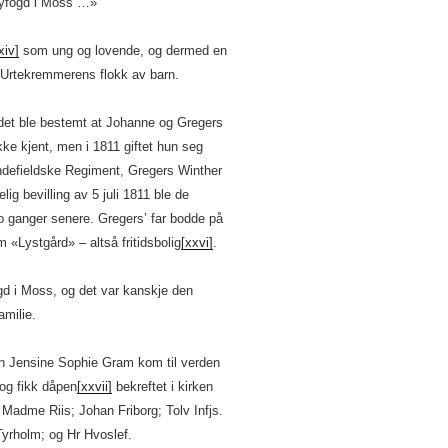
 byfogd i Moss …»
xiv]
som ung og lovende, og dermed en
i Urtekremmerens flokk av barn.
det ble bestemt at Johanne og Gregers
ikke kjent, men i 1811 giftet hun seg
defieldske Regiment, Gregers Winther
lig bevilling av 5 juli 1811 ble de
o ganger senere. Gregers’ far bodde på
«Lystgård» – altså fritidsbolig
[xxvi]
.
gd i Moss, og det var kanskje den
amilie.
ren Jensine Sophie Gram kom til verden
og fikk dåpen
[xxvii]
bekreftet i kirken
Madme Riis; Johan Friborg; Tolv Infjs.
yrholm; og Hr Hvoslef.