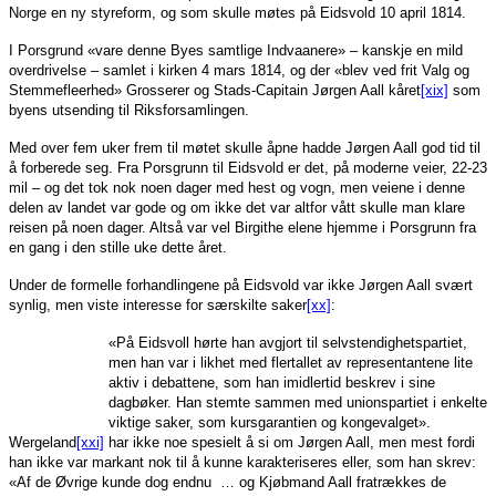
Norge en ny styreform, og som skulle møtes på Eidsvold 10 april 1814.
I Porsgrund «vare denne Byes samtlige Indvaanere» – kanskje en mild
overdrivelse – samlet i kirken 4 mars 1814, og der «blev ved frit Valg og
Stemmefleerhed» Grosserer og Stads-Capitain Jørgen Aall kåret
[xix]
som
byens utsending til Riksforsamlingen.
Med over fem uker frem til møtet skulle åpne hadde Jørgen Aall god tid til
å forberede seg. Fra Porsgrunn til Eidsvold er det, på moderne veier, 22-23
mil – og det tok nok noen dager med hest og vogn, men veiene i denne
delen av landet var gode og om ikke det var altfor vått skulle man klare
reisen på noen dager. Altså var vel Birgithe elene hjemme i Porsgrunn fra
en gang i den stille uke dette året.
Under de formelle forhandlingene på Eidsvold var ikke Jørgen Aall svært
synlig, men viste interesse for særskilte saker
[xx]
:
«På Eidsvoll hørte han avgjort til selvstendighetspartiet,
men han var i likhet med flertallet av representantene lite
aktiv i debattene, som han imidlertid beskrev i sine
dagbøker. Han stemte sammen med unionspartiet i enkelte
viktige saker, som kursgarantien og kongevalget».
Wergeland
[xxi]
har ikke noe spesielt å si om Jørgen Aall, men mest fordi
han ikke var markant nok til å kunne karakteriseres eller, som han skrev:
«Af de Øvrige kunde dog endnu … og Kjøbmand Aall fratrækkes de