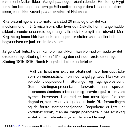
resterende Nuller. Ikkun Mangel paa noget Iøienfaldende i Profilet og Frygt
for at faa formange ensformige Silhouetter betager dem Pladsen imellem
disse, men ikke Kravet paa at erindres af Nationen».
Riksforsamlingens siste møte fant sted 20 mai, og efter det var
medlemmene fri til å reise hjem, eller hvor de nå skulle hen: mange hadde
sikkert ærender underveis, og mange ville nok høre nytt fra Eidsvold. Men
Birgithe og barna fikk ham nok hjem igjen før slutten av mai eller helt i
begynnelsen av juni: en fin tid av året.
Jørgen Aall fortsatte sin karriere i politikken, han ble medlem både av det
overordentlige Storting høsten 1814, og dernest i det første ordentlige
Storting 1815-1816. Norsk Biografisk Leksikon forteller:
«Aall var langt mer aktiv på Stortinget, hvor han opptrådte
som en entusiastisk, men noe langdryg taler. Han var en
periode visepresident i Stortinget og lagtingspresident.
Som stortingsrepresentant forsvarte han spesielt
kjøpmannsstandens interesser og prøvde også å forsvare
byenes interesser. I ettertid er han mest kjent for sine
dagbøker, som er en viktig kilde til både Riksforsamlingen
og de første stortingssesjonene. Dagbøkene er ført i et
kortfattet språk, men de meget poengterte. Spesielt viktig
er det at han refererte mye av det som ble sagt».
I 1815
[xxii]
finner man Birgithe – under det pussige navnet
Berget
–