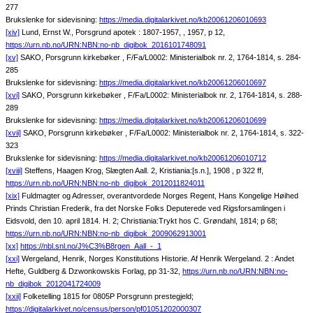
277
Brukslenke for sidevisning:
https://media.digitalarkivet.no/kb20061206010693
[xiv]
Lund, Ernst W., Porsgrund apotek : 1807-1957, , 1957, p 12,
https://urn.nb.no/URN:NBN:no-nb_digibok_2016101748091
[xv]
SAKO, Porsgrunn kirkebøker , F/Fa/L0002: Ministerialbok nr. 2, 1764-1814, s. 284-
285
Brukslenke for sidevisning:
https://media.digitalarkivet.no/kb20061206010697
[xvi]
SAKO, Porsgrunn kirkebøker , F/Fa/L0002: Ministerialbok nr. 2, 1764-1814, s. 288-
289
Brukslenke for sidevisning:
https://media.digitalarkivet.no/kb20061206010699
[xvii]
SAKO, Porsgrunn kirkebøker , F/Fa/L0002: Ministerialbok nr. 2, 1764-1814, s. 322-
323
Brukslenke for sidevisning:
https://media.digitalarkivet.no/kb20061206010712
[xviii]
Steffens, Haagen Krog, Slægten Aall. 2, Kristiania:[s.n.], 1908 , p 322 ff,
https://urn.nb.no/URN:NBN:no-nb_digibok_2012011824011
[xix]
Fuldmagter og Adresser, overantvordede Norges Regent, Hans Kongelige Høihed
Prinds Christian Frederik, fra det Norske Folks Deputerede ved Rigsforsamlingen i
Eidsvold, den 10. april 1814. H. 2; Christiania:Trykt hos C. Grøndahl, 1814; p 68;
https://urn.nb.no/URN:NBN:no-nb_digibok_2009062913001
[xx]
https://nbl.snl.no/J%C3%B8rgen_Aall_-_1
[xxi]
Wergeland, Henrik, Norges Konstitutions Historie. Af Henrik Wergeland. 2 : Andet
Hefte, Guldberg & Dzwonkowskis Forlag, pp 31-32,
https://urn.nb.no/URN:NBN:no-
nb_digibok_2012041724009
[xxii]
Folketelling 1815 for 0805P Porsgrunn prestegjeld;
https://digitalarkivet.no/census/person/pf01051202000307