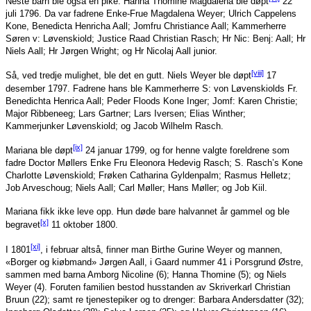
Neste barn ble også en pike. Hanna Thomine Magdalena ble døpt
22
juli 1796. Da var fadrene Enke-Frue Magdalena Weyer; Ulrich Cappelens
Kone, Benedicta Henricha Aall; Jomfru Christiance Aall; Kammerherre
Søren v: Løvenskiold; Justice Raad Christian Rasch; Hr Nic: Benj: Aall; Hr
Niels Aall; Hr Jørgen Wright; og Hr Nicolaj Aall junior.
[viii]
Så, ved tredje mulighet, ble det en gutt. Niels Weyer ble døpt
17
desember 1797. Fadrene hans ble Kammerherre S: von Løvenskiolds Fr.
Benedichta Henrica Aall; Peder Floods Kone Inger; Jomf: Karen Christie;
Major Ribbeneeg; Lars Gartner; Lars Iversen; Elias Winther;
Kammerjunker Løvenskiold; og Jacob Wilhelm Rasch.
[ix]
Mariana ble døpt
24 januar 1799, og for henne valgte foreldrene som
fadre Doctor Møllers Enke Fru Eleonora Hedevig Rasch; S. Rasch’s Kone
Charlotte Løvenskiold; Frøken Catharina Gyldenpalm; Rasmus Helletz;
Job Arveschoug; Niels Aall; Carl Møller; Hans Møller; og Job Kiil.
Mariana fikk ikke leve opp. Hun døde bare halvannet år gammel og ble
[x]
begravet
11 oktober 1800.
[xi]
I 1801
, i februar altså, finner man Birthe Gurine Weyer og mannen,
«Borger og kiøbmand» Jørgen Aall, i Gaard nummer 41 i Porsgrund Østre,
sammen med barna Amborg Nicoline (6); Hanna Thomine (5); og Niels
Weyer (4). Foruten familien bestod husstanden av Skriverkarl Christian
Bruun (22); samt re tjenestepiker og to drenger: Barbara Andersdatter (32);