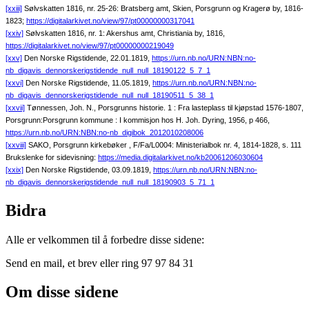
[xxiii]
Sølvskatten 1816, nr. 25-26: Bratsberg amt, Skien, Porsgrunn og Kragerø by, 1816-
1823;
https://digitalarkivet.no/view/97/pt00000000317041
[xxiv]
Sølvskatten 1816, nr. 1: Akershus amt, Christiania by, 1816,
https://digitalarkivet.no/view/97/pt00000000219049
[xxv]
Den Norske Rigstidende, 22.01.1819,
https://urn.nb.no/URN:NBN:no-
nb_digavis_dennorskerigstidende_null_null_18190122_5_7_1
[xxvi]
Den Norske Rigstidende, 11.05.1819,
https://urn.nb.no/URN:NBN:no-
nb_digavis_dennorskerigstidende_null_null_18190511_5_38_1
[xxvii]
Tønnessen, Joh. N., Porsgrunns historie. 1 : Fra lasteplass til kjøpstad 1576-1807,
Porsgrunn:Porsgrunn kommune : I kommisjon hos H. Joh. Dyring, 1956, p 466,
https://urn.nb.no/URN:NBN:no-nb_digibok_2012010208006
[xxviii]
SAKO, Porsgrunn kirkebøker , F/Fa/L0004: Ministerialbok nr. 4, 1814-1828, s. 111
Brukslenke for sidevisning:
https://media.digitalarkivet.no/kb20061206030604
[xxix]
Den Norske Rigstidende, 03.09.1819,
https://urn.nb.no/URN:NBN:no-
nb_digavis_dennorskerigstidende_null_null_18190903_5_71_1
Bidra
Alle er velkommen til å forbedre disse sidene:
Send en mail, et brev eller ring 97 97 84 31
Om disse sidene