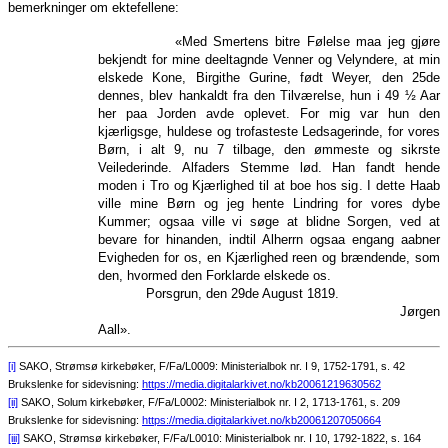
bemerkninger om ektefellene:
«Med Smertens bitre Følelse maa jeg gjøre
bekjendt for mine deeltagnde Venner og Velyndere, at min
elskede Kone, Birgithe Gurine, født Weyer, den 25de
dennes, blev hankaldt fra den Tilværelse, hun i 49 ½ Aar
her paa Jorden avde oplevet. For mig var hun den
kjærligsge, huldese og trofasteste Ledsagerinde, for vores
Børn, i alt 9, nu 7 tilbage, den ømmeste og sikrste
Veilederinde. Alfaders Stemme lød. Han fandt hende
moden i Tro og Kjærlighed til at boe hos sig. I dette Haab
ville mine Børn og jeg hente Lindring for vores dybe
Kummer; ogsaa ville vi søge at blidne Sorgen, ved at
bevare for hinanden, indtil Alherrn ogsaa engang aabner
Evigheden for os, en Kjærlighed reen og brændende, som
den, hvormed den Forklarde elskede os.
Porsgrun, den 29de August 1819.
Jørgen
Aall».
[i]
SAKO, Strømsø kirkebøker, F/Fa/L0009: Ministerialbok nr. I 9, 1752-1791, s. 42
Brukslenke for sidevisning:
https://media.digitalarkivet.no/kb20061219630562
[ii]
SAKO, Solum kirkebøker, F/Fa/L0002: Ministerialbok nr. I 2, 1713-1761, s. 209
Brukslenke for sidevisning:
https://media.digitalarkivet.no/kb20061207050664
[iii]
SAKO, Strømsø kirkebøker, F/Fa/L0010: Ministerialbok nr. I 10, 1792-1822, s. 164