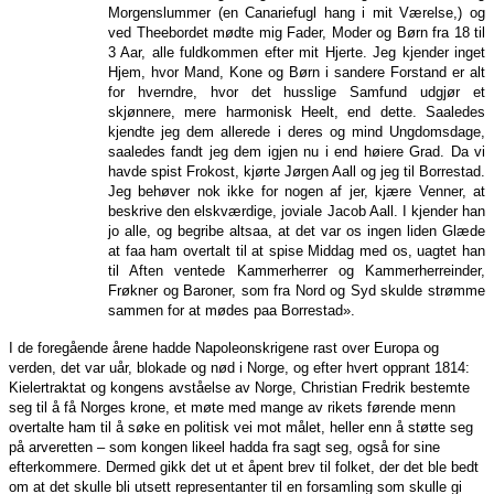
Morgenslummer (en Canariefugl hang i mit Værelse,) og
ved Theebordet mødte mig Fader, Moder og Børn fra 18 til
3 Aar, alle fuldkommen efter mit Hjerte. Jeg kjender inget
Hjem, hvor Mand, Kone og Børn i sandere Forstand er alt
for hverndre, hvor det husslige Samfund udgjør et
skjønnere, mere harmonisk Heelt, end dette. Saaledes
kjendte jeg dem allerede i deres og mind Ungdomsdage,
saaledes fandt jeg dem igjen nu i end høiere Grad. Da vi
havde spist Frokost, kjørte Jørgen Aall og jeg til Borrestad.
Jeg behøver nok ikke for nogen af jer, kjære Venner, at
beskrive den elskværdige, joviale Jacob Aall. I kjender han
jo alle, og begribe altsaa, at det var os ingen liden Glæde
at faa ham overtalt til at spise Middag med os, uagtet han
til Aften ventede Kammerherrer og Kammerherreinder,
Frøkner og Baroner, som fra Nord og Syd skulde strømme
sammen for at mødes paa Borrestad».
I de foregående årene hadde Napoleonskrigene rast over Europa og
verden, det var uår, blokade og nød i Norge, og efter hvert opprant 1814:
Kielertraktat og kongens avståelse av Norge, Christian Fredrik bestemte
seg til å få Norges krone, et møte med mange av rikets førende menn
overtalte ham til å søke en politisk vei mot målet, heller enn å støtte seg
på arveretten – som kongen likeel hadda fra sagt seg, også for sine
efterkommere. Dermed gikk det ut et åpent brev til folket, der det ble bedt
om at det skulle bli utsett representanter til en forsamling som skulle gi