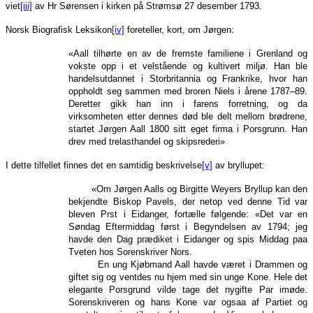
viet
[iii]
av Hr Sørensen i kirken på Strømsø 27 desember 1793.
Norsk Biografisk Leksikon
[iv]
foreteller, kort, om Jørgen:
«Aall tilhørte en av de fremste familiene i Grenland og
vokste opp i et velstående og kultivert miljø. Han ble
handelsutdannet i Storbritannia og Frankrike, hvor han
oppholdt seg sammen med broren Niels i årene 1787–89.
Deretter gikk han inn i farens forretning, og da
virksomheten etter dennes død ble delt mellom brødrene,
startet Jørgen Aall 1800 sitt eget firma i Porsgrunn. Han
drev med trelasthandel og skipsrederi»
I dette tilfellet finnes det en samtidig beskrivelse
[v]
av bryllupet:
«Om Jørgen Aalls og Birgitte Weyers Bryllup kan den
bekjendte Biskop Pavels, der netop ved denne Tid var
bleven Prst i Eidanger, fortælle følgende: «Det var en
Søndag Eftermiddag først i Begyndelsen av 1794; jeg
havde den Dag prædiket i Eidanger og spis Middag paa
Tveten hos Sorenskriver Nors.
En ung Kjøbmand Aall havde været i Drammen og
giftet sig og ventdes nu hjem med sin unge Kone. Hele det
elegante Porsgrund vilde tage det nygifte Par imøde.
Sorenskriveren og hans Kone var ogsaa af Partiet og