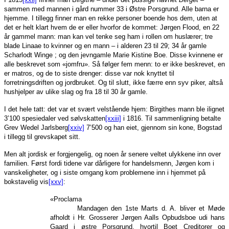
sammen med mannen i gård nummer 33 i Østre Porsgrund. Alle barna er
hjemme. I tillegg finner man en rekke personer boende hos dem, uten at
det er helt klart hvem de er eller hvorfor de kommet: Jørgen Flood, en 22
år gammel mann: man kan vel tenke seg ham i rollen om huslærer; tre
blade Linaae to kvinner og en mann – i alderen 23 til 29; 34 år gamle
Scharlodt Winge ; og den jevngamle Marie Kistine Boe. Disse kvinnene er
alle beskrevet som «jomfru». Så følger fem menn: to er ikke beskrevet, en
er matros, og de to siste drenger: disse var nok knyttet til
forretningsdriften og jordbruket. Og til slutt, ikke færre enn syv piker, altså
hushjelper av ulike slag og fra 18 til 30 år gamle.
I det hele tatt: det var et svært velstående hjem: Birgithes mann ble ilignet
3’100 spesiedaler ved sølvskatten
[xxiii]
i 1816. Til sammenligning betalte
Grev Wedel Jarlsberg
[xxiv]
7’500 og han eiet, gjennom sin kone, Bogstad
i tillegg til grevskapet sitt.
Men alt jordisk er forgjengelig, og noen år senere veltet ulykkene inn over
familien. Først fordi tidene var dårligere for handelsmenn, Jørgen kom i
vanskeligheter, og i siste omgang kom problemene inn i hjemmet på
bokstavelig vis
[xxv]
:
«Proclama
Mandagen den 1ste Marts d. A. bliver et Møde
afholdt i Hr. Grosserer Jørgen Aalls Opbudsboe udi hans
Gaard i østre Porsgrund, hvortil Boet Creditorer og