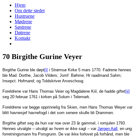
Hjem
Om dette stedet
Hustruene
Mødrene
Søstrene
Døtrene
Kontakt
70 Birgithe Gurine Veyer
Birgithe Gurine ble døpt
[i]
i Strømsø Kirke 5 mars 1770. Fadrene hennes
ble Mad. Dorthe, Jacob Vilders; Jomf: Bøhme; Hr raadmand Sahm;
Insepct. Hofmand; og Toldskriver Arveschoug.
Foreldrene var Hans Thomas Veier og Magdalene Kiil, de hadde giftet
[ii]
seg 20 februar 1761 i kirken på Solum i Telemark.
Foreldrene var begge opprinnelig fra Skien, men Hans Thomas Weyer var
blitt havnesjef havnefogd i det som senere skulle bli Drammen.
Birgithe giftet seg da hun var noe over 23 år gammel, i romjulen 1793.
Hennes utvalgte – utvalgt av hvem er ikke sagt – var
Jørgen Aall
, en ung
forretningsmann fra Porsgrunn. De var ikke forlovet på forhånd, men ble