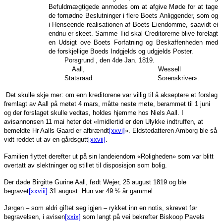
Befuldmægtigede anmodes om at afgive Møde for at tage
de fornødne Beslutninger i flere Boets Anliggender, som og
i Henseende realisationen af Boets Eiendomme, saavidt ei
endnu er skeet. Samme Tid skal Creditorerne blive forelagt
en Udsigt ove Boets Forfatning og Beskaffenheden med
de forskjellige Boeds Indgjelds og udgjelds Poster.
Porsgrund , den 4de Jan. 1819.
Aall, Wessell
Statsraad Sorenskriver».
Det skulle skje mer: om enn kreditorene var villig til å akseptere et forslag
fremlagt av Aall på møtet 4 mars, måtte neste møte, berammet til 1 juni
og der forslaget skulle vedtas, holdes hjemme hos Niels Aall. I
avisannonsen 11 mai heter det «Imidlertid er den Ulykke indtruffen, at
bemeldte Hr Aalls Gaard er afbrændt
[xxvi]
». Eldstedatteren Amborg ble så
vidt reddet ut av en gårdsgutt
[xxvii]
.
Familien flyttet derefter ut på sin landeiendom «Roligheden» som var blitt
overtatt av slektninger og stillet til disposisjon som bolig.
Der døde Birgitte Gurine Aall, født Wejer, 25 august 1819 og ble
begravet
[xxviii]
31 august. Hun var 49 ½ år gammel.
Jørgen – som aldri giftet seg igjen – rykket inn en notis, skrevet før
begravelsen, i avisen
[xxix]
som langt på vei bekrefter Biskoop Pavels