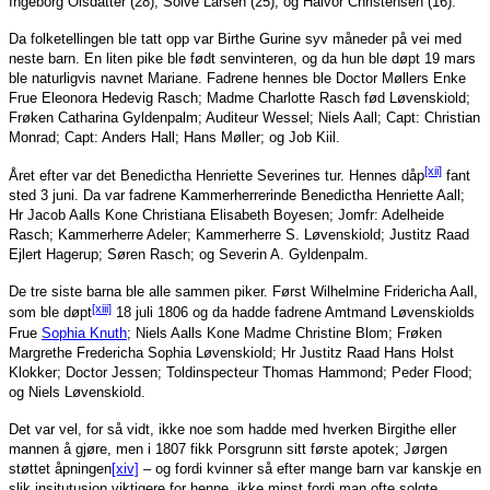
Ingeborg Olsdatter (28); Solve Larsen (25); og Halvor Christensen (16).
Da folketellingen ble tatt opp var Birthe Gurine syv måneder på vei med
neste barn. En liten pike ble født senvinteren, og da hun ble døpt 19 mars
ble naturligvis navnet Mariane. Fadrene hennes ble Doctor Møllers Enke
Frue Eleonora Hedevig Rasch; Madme Charlotte Rasch fød Løvenskiold;
Frøken Catharina Gyldenpalm; Auditeur Wessel; Niels Aall; Capt: Christian
Monrad; Capt: Anders Hall; Hans Møller; og Job Kiil.
[xii]
Året efter var det Benedictha Henriette Severines tur. Hennes dåp
fant
sted 3 juni. Da var fadrene Kammerherrerinde Benedictha Henriette Aall;
Hr Jacob Aalls Kone Christiana Elisabeth Boyesen; Jomfr: Adelheide
Rasch; Kammerherre Adeler; Kammerherre S. Løvenskiold; Justitz Raad
Ejlert Hagerup; Søren Rasch; og Severin A. Gyldenpalm.
De tre siste barna ble alle sammen piker. Først Wilhelmine Fridericha Aall,
[xiii]
som ble døpt
18 juli 1806 og da hadde fadrene Amtmand Løvenskiolds
Frue
Sophia Knuth
; Niels Aalls Kone Madme Christine Blom; Frøken
Margrethe Fredericha Sophia Løvenskiold; Hr Justitz Raad Hans Holst
Klokker; Doctor Jessen; Toldinspecteur Thomas Hammond; Peder Flood;
og Niels Løvenskiold.
Det var vel, for så vidt, ikke noe som hadde med hverken Birgithe eller
mannen å gjøre, men i 1807 fikk Porsgrunn sitt første apotek; Jørgen
støttet åpningen
[xiv]
– og fordi kvinner så efter mange barn var kanskje en
slik insitutusjon viktigere for henne, ikke minst fordi man ofte solgte