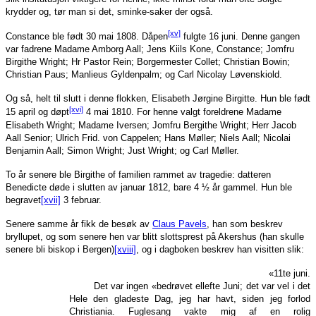
krydder og, tør man si det, sminke-saker der også.
[xv]
Constance ble født 30 mai 1808. Dåpen
fulgte 16 juni. Denne gangen
var fadrene Madame Amborg Aall; Jens Kiils Kone, Constance; Jomfru
Birgithe Wright; Hr Pastor Rein; Borgermester Collet; Christian Bowin;
Christian Paus; Manlieus Gyldenpalm; og Carl Nicolay Løvenskiold.
Og så, helt til slutt i denne flokken, Elisabeth Jørgine Birgitte. Hun ble født
[xvi]
15 april og døpt
4 mai 1810. For henne valgt foreldrene Madame
Elisabeth Wright; Madame Iversen; Jomfru Bergithe Wright; Herr Jacob
Aall Senior; Ulrich Frid. von Cappelen; Hans Møller; Niels Aall; Nicolai
Benjamin Aall; Simon Wright; Just Wright; og Carl Møller.
To år senere ble Birgithe of familien rammet av tragedie: datteren
Benedicte døde i slutten av januar 1812, bare 4 ½ år gammel. Hun ble
begravet
[xvii]
3 februar.
Senere samme år fikk de besøk av
Claus Pavels
, han som beskrev
bryllupet, og som senere hen var blitt slottsprest på Akershus (han skulle
senere bli biskop i Bergen)
[xviii]
, og i dagboken beskrev han visitten slik:
«11te juni.
Det var ingen «bedrøvet ellefte Juni; det var vel i det
Hele den gladeste Dag, jeg har havt, siden jeg forlod
Christiania. Fuglesang vakte mig af en rolig