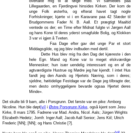
overtalte mig til at følge med. Vi samledes paa
Lillegaarden, en Fjerdingvei hinsides Kirken. Der kom de
unge Folk østerfra, og efterat havet tagt nogle
Forfriskninger, kjørte vi i en Karavane paa 42 Slæder til
Brudgommens Fader N. B. Aall. Et prægtigt Maaltid
ventede os der; en Time efter Midnat fulgte vi Jørgen Aall
og hans Kone til deres yderst smagfulde Bolig, og Klokken
3 var vi igjen å Tveten.
Faa Dage efter gav det unge Par et stort
Middagsgilde, og jeg blev indbuden med dertil.
Dette Hus blev mig fra den Dag det kjæreste i den
hele Egn. Mand og Kone var to meget elskværdige
Mennesker; hun især uendelig interessant og en af de
agtværdigste Hustrue og Mødre jeg har kjendt. I intet Hus
fandt jeg den Aands og Hjertets Næring, som i deres;
sjeldne, høitidelige Festdage var de Dage jeg tilbragte der,
men desto omhyggeligere bevarde ogsaa Hjertet deres
Minde».
Det skulle bli 9 barn, alle i Porsgrunn. Det første var en pike: Amborg
Nicoline. Hun ble døpt
[vi]
i
Østre Porsgrunn Kirke
, også kjent som Jesu
Kirke, 8 mars 1795. Fadrene var Mad. Andra, Nicol. Aals; Jürgen Wrights
Elizabeth Hedetz; Jomfr. Inger Aall; Jacob Aall Senior; Jens Kiil; Ulrich
Frederic [NN]; [NN]; og Hans Christie [?].
[vii]