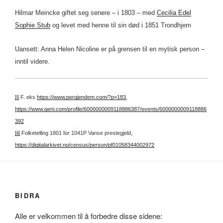
Hilmar Meincke giftet seg senere – i 1803 – med
Cecilia Edel
Sophie Stub
og levet med henne til sin død i 1851 Trondhjem
Uansett: Anna Helen Nicoline er på grensen til en mytisk person –
inntil videre.
[i]
F. eks
https://www.pergjendem.com/?p=183
,
https://www.geni.com/profile/6000000009118886387/events/6000000009118886
392
[ii]
Folketelling 1801 for 1041P Vanse prestegjeld,
https://digitalarkivet.no/census/person/pf01058344002972
BIDRA
Alle er velkommen til å forbedre disse sidene: