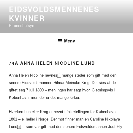
Gå
EIDSVOLDSMENNENES
til
KVINNER
innhold
Et annet utsyn
Meny
74A ANNA HELEN NICOLINE LUND
Anna Helen Nicoline nevnes
[i]
mange steder som gift med den
senere Eidsvoldsmannen Hilmar Meincke Krog. Det sies at de
giftet seg 7 juli 1800 – men ingen har sagt hvor. Gjetningsvis i
København, men der er det mange kirker.
Hverken hun eller Krog er nevnt i folketellingen for København i
1801 – ei heller i Norge. Derimot finner man en Caroline Nikolaya
Lund
[ii]
– som var gift med den senere Eidsvoldsmannen Just Ely.