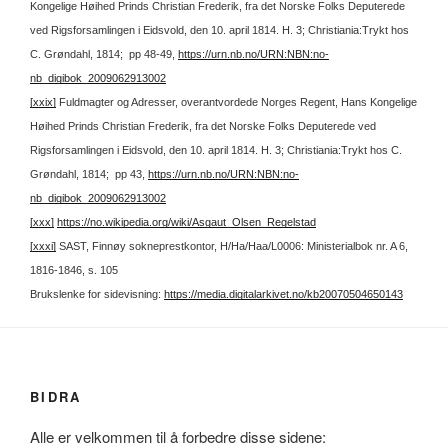
Kongelige Høihed Prinds Christian Frederik, fra det Norske Folks Deputerede
ved Rigsforsamlingen i Eidsvold, den 10. april 1814. H. 3; Christiania:Trykt hos
C. Grøndahl, 1814; pp 48-49,
https://urn.nb.no/URN:NBN:no-
nb_digibok_2009062913002
[xxix]
Fuldmagter og Adresser, overantvordede Norges Regent, Hans Kongelige
Høihed Prinds Christian Frederik, fra det Norske Folks Deputerede ved
Rigsforsamlingen i Eidsvold, den 10. april 1814. H. 3; Christiania:Trykt hos C.
Grøndahl, 1814; pp 43,
https://urn.nb.no/URN:NBN:no-
nb_digibok_2009062913002
[xxx]
https://no.wikipedia.org/wiki/Asgaut_Olsen_Regelstad
[xxxi]
SAST, Finnøy sokneprestkontor, H/Ha/Haa/L0006: Ministerialbok nr. A 6,
1816-1846, s. 105
Brukslenke for sidevisning:
https://media.digitalarkivet.no/kb20070504650143
BIDRA
Alle er velkommen til å forbedre disse sidene: