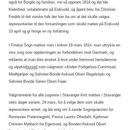
også for Borgile og familien, me så opprant 1814 og det ble
Kielerfred, notabelmøte på Eidsvold, og åpent brev fra Christian
Fredrik til det norske folk der han ba om at det skulle velges
representanter til den forsamlingen som skulle møtes på Eidsvold
10 april og gi Norge en ny forfatning.
I Findsø Sogn møttes man i kirken 18 mars 1814: man uttrykte en
viss sorg over oppløsningen av forbindelsen med Danmark, og
erklærte at man ikke ønsket å leve under fremmed herredømme,
og utpekte
[xxviii]
som valgmenn «Anden Forligelses-Commisair,
Medhjælper og Selveier-Bonde Askoud Olsen Regelstad» og
Selveier-Bonde Søren Olsen Faae.
Valgmennene fra alle sognene i Stavanger Amt møttes i Stavanger
seks dager senere, 24 mars, for å velge dem som skulle
representere amtet, og ble enig om å sende Sognepræsten for
Rennesøe Prøæstegjeld, Pastor Laurits Oftedahl; Kjøbman
Christen Mølbach fra Egersund, og Bonden Askoud Olsen