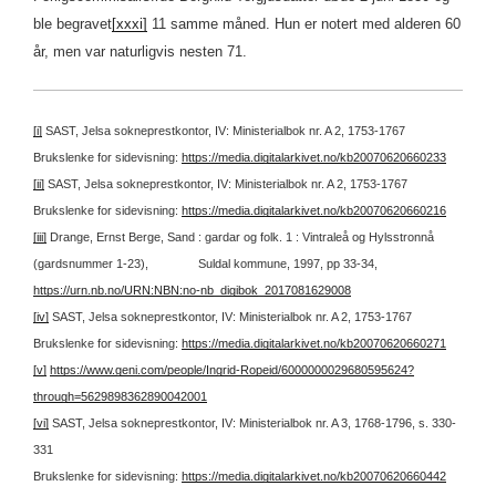
ble begravet
[xxxi]
11 samme måned. Hun er notert med alderen 60
år, men var naturligvis nesten 71.
[i]
SAST, Jelsa sokneprestkontor, IV: Ministerialbok nr. A 2, 1753-1767
Brukslenke for sidevisning:
https://media.digitalarkivet.no/kb20070620660233
[ii]
SAST, Jelsa sokneprestkontor, IV: Ministerialbok nr. A 2, 1753-1767
Brukslenke for sidevisning:
https://media.digitalarkivet.no/kb20070620660216
[iii]
Drange, Ernst Berge, Sand : gardar og folk. 1 : Vintraleå og Hylsstronnå
(gardsnummer 1-23), Suldal kommune, 1997, pp 33-34,
https://urn.nb.no/URN:NBN:no-nb_digibok_2017081629008
[iv]
SAST, Jelsa sokneprestkontor, IV: Ministerialbok nr. A 2, 1753-1767
Brukslenke for sidevisning:
https://media.digitalarkivet.no/kb20070620660271
[v]
https://www.geni.com/people/Ingrid-Ropeid/6000000029680595624?
through=5629898362890042001
[vi]
SAST, Jelsa sokneprestkontor, IV: Ministerialbok nr. A 3, 1768-1796, s. 330-
331
Brukslenke for sidevisning:
https://media.digitalarkivet.no/kb20070620660442