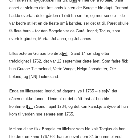
Om faren har bygdeboken for Sand
[iii]
en hel del å fortelle, blant
annet at slekten eiet Imslands-kirken der Borgele ble døpt. Tormod
hadde overtatt deler gården i 1756 fra sin far, og mer senere – de
var bedre stillet en de fleste små bønder, ser det ut til. Paret skulle
få flere barn – foruten Borgele var de Gurå; Ingrid; Torjus, som
overtok gården; Marta; Johanna; og Johannes.
Lillesøsteren Guraae ble døpt
[iv]
i Sand 14 søndag efter
trefoldighet i 1762, det var 12 september dette året. Som fadre fikk
hun Guraae Tielmeland; Verte Vaage; Helga Jansdatter; Ole
Løland; og [NN] Tielmeland.
Enda en lillesøster, Ingrid, så dagens lys i 1765 – sies
[v]
det:
dåpen er ikke funnet. Derimot er det slått fast at hun ble
konfirmert
[vi]
i Sand i april 1784, og det kan kanskje antyde at hun
kom til verden noe senere enn 1765.
Mellom disse fikk Borgele en lillebror som ble kalt Torgius da han
ble døpt omkring 1767-68: han er nevnt som 34 år gammel ved