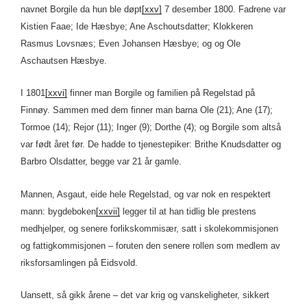
navnet Borgile da hun ble døpt
[xxv]
7 desember 1800. Fadrene var
Kistien Faae; Ide Hæsbye; Ane Aschoutsdatter; Klokkeren
Rasmus Lovsnæs; Even Johansen Hæsbye; og og Ole
Aschautsen Hæsbye.
I 1801
[xxvi]
finner man Borgile og familien på Regelstad på
Finnøy. Sammen med dem finner man barna Ole (21); Ane (17);
Tormoe (14); Rejor (11); Inger (9); Dorthe (4); og Borgile som altså
var født året før. De hadde to tjenestepiker: Brithe Knudsdatter og
Barbro Olsdatter, begge var 21 år gamle.
Mannen, Asgaut, eide hele Regelstad, og var nok en respektert
mann: bygdeboken
[xxvii]
legger til at han tidlig ble prestens
medhjelper, og senere forlikskommisær, satt i skolekommisjonen
og fattigkommisjonen – foruten den senere rollen som medlem av
riksforsamlingen på Eidsvold.
Uansett, så gikk årene – det var krig og vanskeligheter, sikkert