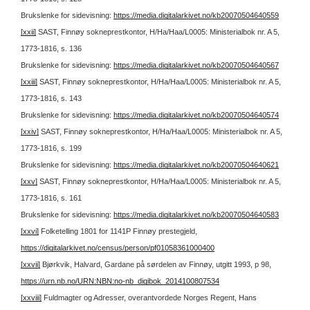
Brukslenke for sidevisning:
https://media.digitalarkivet.no/kb20070504640559
[xxii]
SAST, Finnøy sokneprestkontor, H/Ha/Haa/L0005: Ministerialbok nr. A 5,
1773-1816, s. 136
Brukslenke for sidevisning:
https://media.digitalarkivet.no/kb20070504640567
[xxiii]
SAST, Finnøy sokneprestkontor, H/Ha/Haa/L0005: Ministerialbok nr. A 5,
1773-1816, s. 143
Brukslenke for sidevisning:
https://media.digitalarkivet.no/kb20070504640574
[xxiv]
SAST, Finnøy sokneprestkontor, H/Ha/Haa/L0005: Ministerialbok nr. A 5,
1773-1816, s. 199
Brukslenke for sidevisning:
https://media.digitalarkivet.no/kb20070504640621
[xxv]
SAST, Finnøy sokneprestkontor, H/Ha/Haa/L0005: Ministerialbok nr. A 5,
1773-1816, s. 161
Brukslenke for sidevisning:
https://media.digitalarkivet.no/kb20070504640583
[xxvi]
Folketelling 1801 for 1141P Finnøy prestegjeld,
https://digitalarkivet.no/census/person/pf01058361000400
[xxvii]
Bjørkvik, Halvard, Gardane på sørdelen av Finnøy, utgitt 1993, p 98,
https://urn.nb.no/URN:NBN:no-nb_digibok_2014100807534
[xxviii]
Fuldmagter og Adresser, overantvordede Norges Regent, Hans