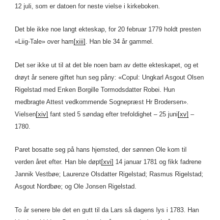
12 juli, som er datoen for neste vielse i kirkeboken.
Det ble ikke noe langt ekteskap, for 20 februar 1779 holdt presten
«Liig-Tale» over ham
[xiii]
. Han ble 34 år gammel.
Det ser ikke ut til at det ble noen barn av dette ekteskapet, og et
drøyt år senere giftet hun seg påny: «Copul: Ungkarl Asgout Olsen
Rigelstad med Enken Borgille Tormodsdatter Robei. Hun
medbragte Attest vedkommende Sognepræst Hr Brodersen».
Vielsen
[xiv]
fant sted 5 søndag efter trefoldighet – 25 juni
[xv]
–
1780.
Paret bosatte seg på hans hjemsted, der sønnen Ole kom til
verden året efter. Han ble døpt
[xvi]
14 januar 1781 og fikk fadrene
Jannik Vestbøe; Laurenze Olsdatter Rigelstad; Rasmus Rigelstad;
Asgout Nordbøe; og Ole Jonsen Rigelstad.
To år senere ble det en gutt til da Lars så dagens lys i 1783. Han