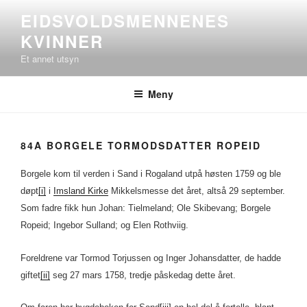
Gå
EIDSVOLDSMENNENES
til
KVINNER
innhold
Et annet utsyn
Meny
84A BORGELE TORMODSDATTER ROPEID
Borgele kom til verden i Sand i Rogaland utpå høsten 1759 og ble
døpt
[i]
i
Imsland Kirke
Mikkelsmesse det året, altså 29 september.
Som fadre fikk hun Johan: Tielmeland; Ole Skibevang; Borgele
Ropeid; Ingebor Sulland; og Elen Rothviig.
Foreldrene var Tormod Torjussen og Inger Johansdatter, de hadde
giftet
[ii]
seg 27 mars 1758, tredje påskedag dette året.