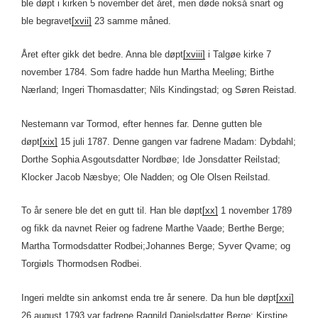
ble døpt i kirken 5 november det året, men døde nokså snart og
ble begravet
[xvii]
23 samme måned.
Året efter gikk det bedre. Anna ble døpt
[xviii]
i Talgøe kirke 7
november 1784. Som fadre hadde hun Martha Meeling; Birthe
Nærland; Ingeri Thomasdatter; Nils Kindingstad; og Søren Reistad.
Nestemann var Tormod, efter hennes far. Denne gutten ble
døpt
[xix]
15 juli 1787. Denne gangen var fadrene Madam: Dybdahl;
Dorthe Sophia Asgoutsdatter Nordbøe; Ide Jonsdatter Reilstad;
Klocker Jacob Næsbye; Ole Nadden; og Ole Olsen Reilstad.
To år senere ble det en gutt til. Han ble døpt
[xx]
1 november 1789
og fikk da navnet Reier og fadrene Marthe Vaade; Berthe Berge;
Martha Tormodsdatter Rodbei;Johannes Berge; Syver Qvame; og
Torgiøls Thormodsen Rodbei.
Ingeri meldte sin ankomst enda tre år senere. Da hun ble døpt
[xxi]
26 august 1793 var fadrene Ragnild Danielsdatter Berge; Kirstine