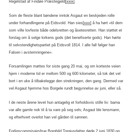
Regelstad af Findøe Præstegjeld
[xxix]
.
Som de fleste blant bøndene inntok Asgaut en beskjeden rolle
under forhandlingene på Eidsvold. Han sies
[xxx]
å ha hørt «til dem
som ville lovfeste både odelsretten og åsetesretten. Han støttet et
forslag om å selge kirkens gods (det benefiserte gods). Han hørte
til selvstendighetspartiet på Eidsvoll 1814. I alle fall følger han
Falsen i avstemningene».
Forsamlingen møttes for siste gang 20 mai, og om korteste veien
hjem i moderne tid er mellom 500 og 600 kilometer, så tok det vel
bort i en uke å tilbakelegge den strekningen, den gang. Dermed var
vel Asgaut hjemme hos Borgele rundt begynnelse av juni, eller så.
I de neste årene levet hun antagelig et forholdsvis stille liv: barna
var alle gamle nok til å ta vare på seg selv, Asgaut ble lensmann,
og efterhvert overlot han vel gården til sønnen.
Forligscommisairsfrue Borghild Torgjusdatter døde 2 juni 1830 og