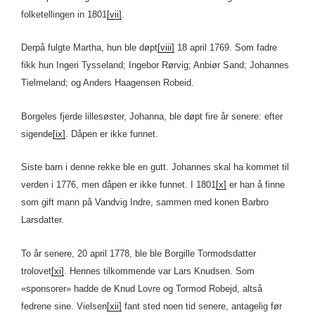
folketellingen in 1801
[vii]
.
Derpå fulgte Martha, hun ble døpt
[viii]
18 april 1769. Som fadre
fikk hun Ingeri Tysseland; Ingebor Rørvig; Anbiør Sand; Johannes
Tielmeland; og Anders Haagensen Robeid.
Borgeles fjerde lillesøster, Johanna, ble døpt fire år senere: efter
sigende
[ix]
. Dåpen er ikke funnet.
Siste barn i denne rekke ble en gutt. Johannes skal ha kommet til
verden i 1776, men dåpen er ikke funnet. I 1801
[x]
er han å finne
som gift mann på Vandvig Indre, sammen med konen Barbro
Larsdatter.
To år senere, 20 april 1778, ble ble Borgille Tormodsdatter
trolovet
[xi]
. Hennes tilkommende var Lars Knudsen. Som
«sponsorer» hadde de Knud Lovre og Tormod Robejd, altså
fedrene sine. Vielsen
[xii]
fant sted noen tid senere, antagelig før