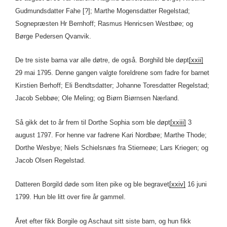
Gudmundsdatter Fahe [?]; Marthe Mogensdatter Regelstad;
Sognepræsten Hr Bernhoff; Rasmus Henricsen Westbøe; og
Børge Pedersen Qvanvik.
De tre siste barna var alle døtre, de også. Borghild ble døpt
[xxii]
29 mai 1795. Denne gangen valgte foreldrene som fadre for barnet
Kirstien Berhoff; Eli Bendtsdatter; Johanne Toresdatter Regelstad;
Jacob Sebbøe; Ole Meling; og Biørn Biørnsen Nærland.
Så gikk det to år frem til Dorthe Sophia som ble døpt
[xxiii]
3
august 1797. For henne var fadrene Kari Nordbøe; Marthe Thode;
Dorthe Wesbye; Niels Schielsnæs fra Stierneøe; Lars Kriegen; og
Jacob Olsen Regelstad.
Datteren Borgild døde som liten pike og ble begravet
[xxiv]
16 juni
1799. Hun ble litt over fire år gammel.
Året efter fikk Borgile og Aschaut sitt siste barn, og hun fikk