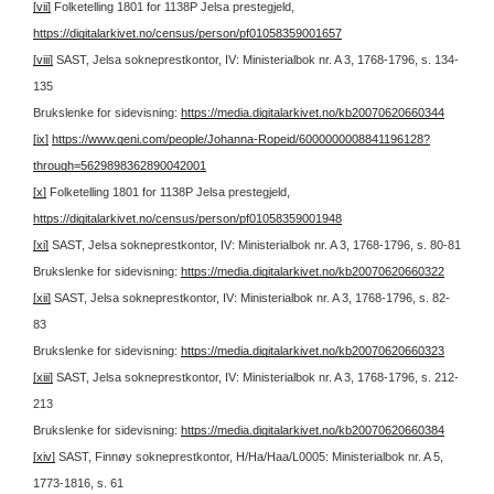
[vii]
Folketelling 1801 for 1138P Jelsa prestegjeld,
https://digitalarkivet.no/census/person/pf01058359001657
[viii]
SAST, Jelsa sokneprestkontor, IV: Ministerialbok nr. A 3, 1768-1796, s. 134-
135
Brukslenke for sidevisning:
https://media.digitalarkivet.no/kb20070620660344
[ix]
https://www.geni.com/people/Johanna-Ropeid/6000000008841196128?
through=5629898362890042001
[x]
Folketelling 1801 for 1138P Jelsa prestegjeld,
https://digitalarkivet.no/census/person/pf01058359001948
[xi]
SAST, Jelsa sokneprestkontor, IV: Ministerialbok nr. A 3, 1768-1796, s. 80-81
Brukslenke for sidevisning:
https://media.digitalarkivet.no/kb20070620660322
[xii]
SAST, Jelsa sokneprestkontor, IV: Ministerialbok nr. A 3, 1768-1796, s. 82-
83
Brukslenke for sidevisning:
https://media.digitalarkivet.no/kb20070620660323
[xiii]
SAST, Jelsa sokneprestkontor, IV: Ministerialbok nr. A 3, 1768-1796, s. 212-
213
Brukslenke for sidevisning:
https://media.digitalarkivet.no/kb20070620660384
[xiv]
SAST, Finnøy sokneprestkontor, H/Ha/Haa/L0005: Ministerialbok nr. A 5,
1773-1816, s. 61