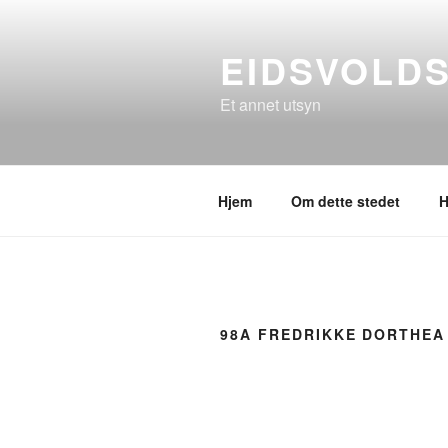
Gå
til
EIDSVOLD
innhold
Et annet utsyn
Hjem
Om dette stedet
H
98A FREDRIKKE DORTHEA