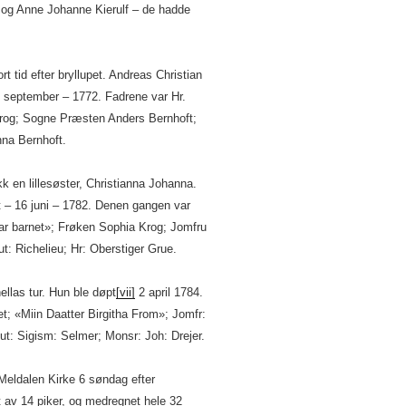
g og Anne Johanne Kierulf – de hadde
t tid efter bryllupet. Andreas Christian
6 september – 1772. Fadrene var Hr.
Krog; Sogne Præsten Anders Bernhoft;
na Bernhoft.
ikk en lillesøster, Christianna Johanna.
t – 16 juni – 1782. Denen gangen var
r barnet»; Frøken Sophia Krog; Jomfru
ut: Richelieu; Hr: Oberstiger Grue.
ellas tur. Hun ble døpt
[vii]
2 april 1784.
t; «Miin Daatter Birgitha From»; Jomfr:
ut: Sigism: Selmer; Monsr: Joh: Drejer.
Meldalen Kirke 6 søndag efter
t av 14 piker, og medregnet hele 32