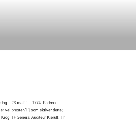
edag – 23 mai
[ii]
– 1774. Fadrene
er vel presten
[iii]
som skriver dette;
r
a Krog; H
General Auditeur Kierulf; Hr