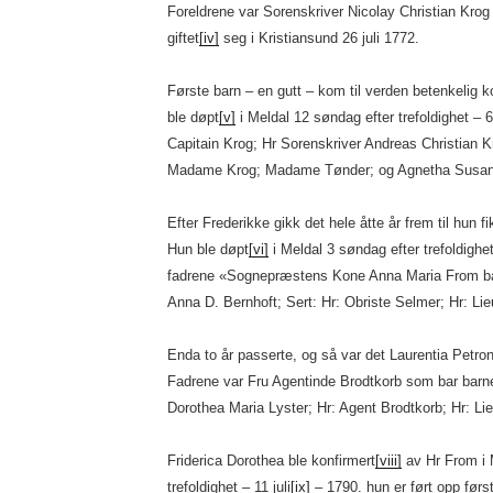
Foreldrene var Sorenskriver Nicolay Christian Kro
giftet
[iv]
seg i Kristiansund 26 juli 1772.
Første barn – en gutt – kom til verden betenkelig kor
ble døpt
[v]
i Meldal 12 søndag efter trefoldighet – 
Capitain Krog; Hr Sorenskriver Andreas Christian 
Madame Krog; Madame Tønder; og Agnetha Susan
Efter Frederikke gikk det hele åtte år frem til hun f
Hun ble døpt
[vi]
i Meldal 3 søndag efter trefoldighe
fadrene «Sognepræstens Kone Anna Maria From ba
Anna D. Bernhoft; Sert: Hr: Obriste Selmer; Hr: Lie
Enda to år passerte, og så var det Laurentia Petron
Fadrene var Fru Agentinde Brodtkorb som bar barne
Dorothea Maria Lyster; Hr: Agent Brodtkorb; Hr: Lie
Friderica Dorothea ble konfirmert
[viii]
av Hr From i 
trefoldighet – 11 juli
[ix]
– 1790. hun er ført opp førs