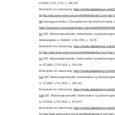
672A04, 1751-1775, s. 296-297
Brukslenke for sidevisning:
https://media.digitalarkivet.no/
[ii]
http://gda.arkivverket.no/cgi-win/WebKalender2.exe?aa
[iii]
Gjetningsvis Anders Christophersen Bernhoft som døde 
https://www.geni.com/people/Anders-Bernhoft/60000000049
[iv]
SAT, Ministerialprotokoller, klokkerbøker og fødselsregi
Ministerialbok nr. 568A03, 1764-1801, s. 34-35
Brukslenke for sidevisning:
https://media.digitalarkivet.no/
[v]
http://gda.arkivverket.no/cgi-win/WebKalender2.exe?aa
[vi]
SAT, Ministerialprotokoller, klokkerbøker og fødselsregist
nr. 672A05, 1776-1815, s. 334-335
Brukslenke for sidevisning:
https://media.digitalarkivet.no/
[vii]
SAT, Ministerialprotokoller, klokkerbøker og fødselsregis
nr. 672A05, 1776-1815, s. 340-341
Brukslenke for sidevisning:
https://media.digitalarkivet.no/
[viii]
SAT, Ministerialprotokoller, klokkerbøker og fødselsregis
nr. 672A05, 1776-1815, s. 876-877
Brukslenke for sidevisning:
https://media.digitalarkivet.no/
[ix]
http://gda.arkivverket.no/cgi-win/WebKalender2.exe?aa