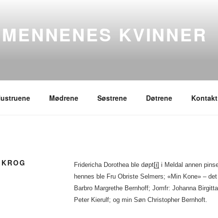
SMENNENES KVINNER
ustruene
Mødrene
Søstrene
Døtrene
Kontakt
 KROG
Fridericha Dorothea ble døpt
[i]
i Meldal annen pins
hennes ble Fru Obriste Selmers; «Min Kone» – det 
Barbro Margrethe Bernhoff; Jomfr: Johanna Birgitt
Peter Kierulf; og min Søn Christopher Bernhoft.