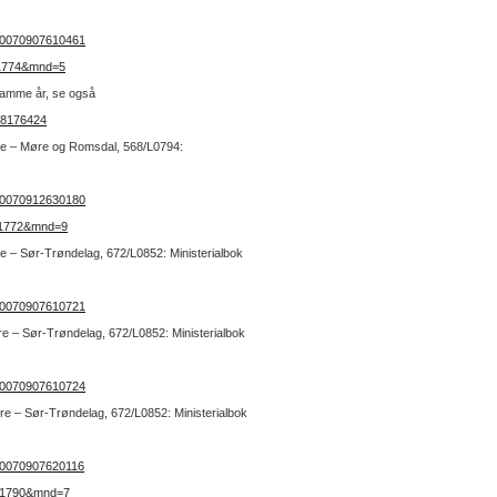
kb20070907610461
r=1774&mnd=5
samme år, se også
68176424
stre – Møre og Romsdal, 568/L0794:
kb20070912630180
r=1772&mnd=9
re – Sør-Trøndelag, 672/L0852: Ministerialbok
kb20070907610721
tre – Sør-Trøndelag, 672/L0852: Ministerialbok
kb20070907610724
tre – Sør-Trøndelag, 672/L0852: Ministerialbok
kb20070907620116
r=1790&mnd=7