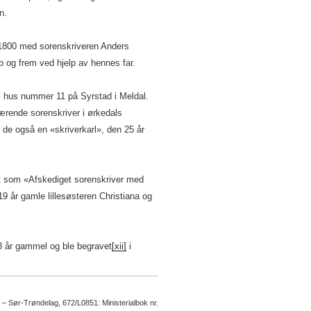
n.
 1800 med sorenskriveren Anders
 og frem ved hjelp av hennes far.
i hus nummer 11 på Syrstad i Meldal.
ærende sorenskriver i ørkedals
 de også en «skriverkarl», den 25 år
et som «Afskediget sorenskriver med
år gamle lillesøsteren Christiana og
 år gammel og ble begravet
[xii]
i
e – Sør-Trøndelag, 672/L0851: Ministerialbok nr.