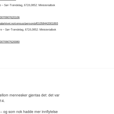
re – Sør-Trøndelag, 672/L0852: Ministerialbok
kb20070907620106
gitalarkivet.no/census/person/pf01058442001893
tre – Sør-Trøndelag, 672/L0852: Ministerialbok
kb20070907620080
e mellom mennesker gjentas det: det var
14.
s – og som nok hadde mer innflytelse