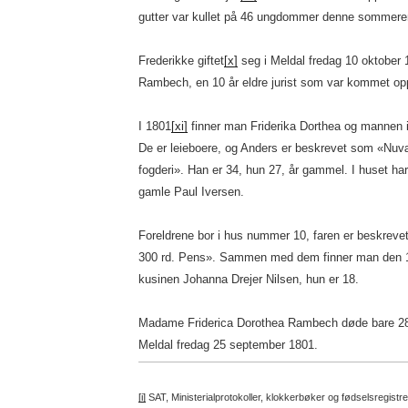
gutter var kullet på 46 ungdommer denne sommere
Frederikke giftet
[x]
seg i Meldal fredag 10 oktober
Rambech, en 10 år eldre jurist som var kommet opp
I 1801
[xi]
finner man Friderika Dorthea og mannen 
De er leieboere, og Anders er beskrevet som «Nuv
fogderi». Han er 34, hun 27, år gammel. I huset har
gamle Paul Iversen.
Foreldrene bor i hus nummer 10, faren er beskrev
300 rd. Pens». Sammen med dem finner man den 19 
kusinen Johanna Drejer Nilsen, hun er 18.
Madame Friderica Dorothea Rambech døde bare 28
Meldal fredag 25 september 1801.
[i]
SAT, Ministerialprotokoller, klokkerbøker og fødselsregistr