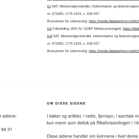
[x]
SAT, Ministerialprotokoller, klokkerbøker og fødselsregist
nr. 672A05, 1776-1815, s. 836-837
Brukslenke for sidevisning:
https://media.digitalarkivet.no/
[xi]
Folketelling 1801 for 1636P Meldal prestegjeld,
https://di
[xii]
SAT, Ministerialprotokoller, klokkerbøker og fødselsregis
nr. 672A05, 1776-1815, s. 636-637
Brukslenke for sidevisning:
https://media.digitalarkivet.no/
OM DISSE SIDENE
e sidene:
I bøker og artikler, i radio, fjernsyn, i samtal
kun menn som deltok på Riksforsamlingen i 18
7 84 31
Disse sidene handler om kvinnene i livet dere