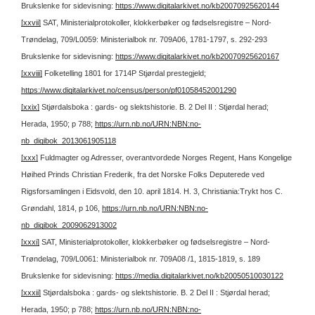
Brukslenke for sidevisning:
https://www.digitalarkivet.no/kb20070925620144
[xxvii]
SAT, Ministerialprotokoller, klokkerbøker og fødselsregistre – Nord-
Trøndelag, 709/L0059: Ministerialbok nr. 709A06, 1781-1797, s. 292-293
Brukslenke for sidevisning:
https://www.digitalarkivet.no/kb20070925620167
[xxviii]
Folketelling 1801 for 1714P Stjørdal prestegjeld;
https://www.digitalarkivet.no/census/person/pf01058452001290
[xxix]
Stjørdalsboka : gards- og slektshistorie. B. 2 Del II : Stjørdal herad;
Herada, 1950; p 788;
https://urn.nb.no/URN:NBN:no-
nb_digibok_2013061905118
[xxx]
Fuldmagter og Adresser, overantvordede Norges Regent, Hans Kongelige
Høihed Prinds Christian Frederik, fra det Norske Folks Deputerede ved
Rigsforsamlingen i Eidsvold, den 10. april 1814. H. 3, Christiania:Trykt hos C.
Grøndahl, 1814, p 106,
https://urn.nb.no/URN:NBN:no-
nb_digibok_2009062913002
[xxxi]
SAT, Ministerialprotokoller, klokkerbøker og fødselsregistre – Nord-
Trøndelag, 709/L0061: Ministerialbok nr. 709A08 /1, 1815-1819, s. 189
Brukslenke for sidevisning:
https://media.digitalarkivet.no/kb20050510030122
[xxxii]
Stjørdalsboka : gards- og slektshistorie. B. 2 Del II : Stjørdal herad;
Herada, 1950; p 788;
https://urn.nb.no/URN:NBN:no-