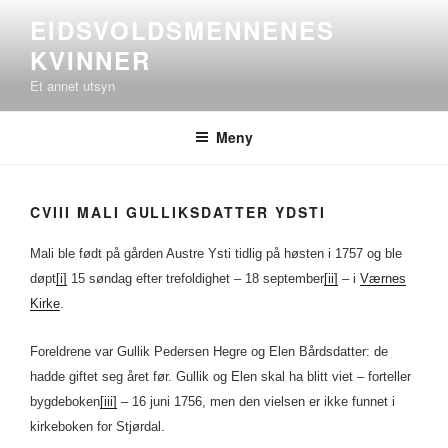
Gå
EIDSVOLDSMENNENES
til
KVINNER
innhold
Et annet utsyn
Meny
CVIII MALI GULLIKSDATTER YDSTI
Mali ble født på gården Austre Ysti tidlig på høsten i 1757 og ble
døpt
[i]
15 søndag efter trefoldighet – 18 september
[ii]
– i
Værnes
Kirke
.
Foreldrene var Gullik Pedersen Hegre og Elen Bårdsdatter: de
hadde giftet seg året før. Gullik og Elen skal ha blitt viet – forteller
bygdeboken
[iii]
– 16 juni 1756, men den vielsen er ikke funnet i
kirkeboken for Stjørdal.