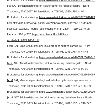
Brukslenke for sidevisning:
https://www.digitalarkivet.no/kb20070925610282
[xx]
SAT, Ministerialprotokoller, klokkerbøker og fødselsregistre – Nord-
Trøndelag, 709/L0057: Ministerialbok nr. 709A05, 1755-1780, s. 94
Brukslenke for sidevisning:
https://www.digitalarkivet.no/kb20070925610423
[xxi]
http://gda.arkivverket.no/cgi-win/WebKalender2.exe?aar=1763&mnd=8
[xxii]
Stjørdalsboka : gards- og slektshistorie. B. 2 Del II : Stjørdal herad;
Herada, 1950; p 787;
https://urn.nb.no/URN:NBN:no-
nb_digibok_2013061905118
[xxiii]
SAT, Ministerialprotokoller, klokkerbøker og fødselsregistre – Nord-
Trøndelag, 709/L0059: Ministerialbok nr. 709A06, 1781-1797, s. 44-45
Brukslenke for sidevisning:
https://www.digitalarkivet.no/kb20070925620042
[xxiv]
SAT, Ministerialprotokoller, klokkerbøker og fødselsregistre – Nord-
Trøndelag, 709/L0059: Ministerialbok nr. 709A06, 1781-1797, s. 90-91
Brukslenke for sidevisning:
https://www.digitalarkivet.no/kb20070925620065
[xxv]
SAT, Ministerialprotokoller, klokkerbøker og fødselsregistre – Nord-
Trøndelag, 709/L0059: Ministerialbok nr. 709A06, 1781-1797, s. 158-159
Brukslenke for sidevisning:
https://www.digitalarkivet.no/kb20070925620099
[xxvi]
SAT, Ministerialprotokoller, klokkerbøker og fødselsregistre – Nord-
Trøndelag, 709/L0059: Ministerialbok nr. 709A06, 1781-1797, s. 246-247