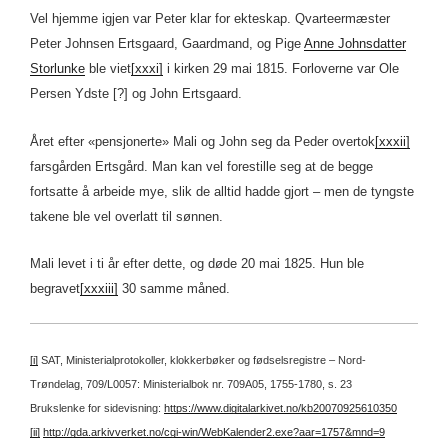
Vel hjemme igjen var Peter klar for ekteskap. Qvarteermæster
Peter Johnsen Ertsgaard, Gaardmand, og Pige
Anne Johnsdatter
Storlunke
ble viet
[xxxi]
i kirken 29 mai 1815. Forloverne var Ole
Persen Ydste [?] og John Ertsgaard.
Året efter «pensjonerte» Mali og John seg da Peder overtok
[xxxii]
farsgården Ertsgård. Man kan vel forestille seg at de begge
fortsatte å arbeide mye, slik de alltid hadde gjort – men de tyngste
takene ble vel overlatt til sønnen.
Mali levet i ti år efter dette, og døde 20 mai 1825. Hun ble
begravet
[xxxiii]
30 samme måned.
[i]
SAT, Ministerialprotokoller, klokkerbøker og fødselsregistre – Nord-
Trøndelag, 709/L0057: Ministerialbok nr. 709A05, 1755-1780, s. 23
Brukslenke for sidevisning:
https://www.digitalarkivet.no/kb20070925610350
[ii]
http://gda.arkivverket.no/cgi-win/WebKalender2.exe?aar=1757&mnd=9