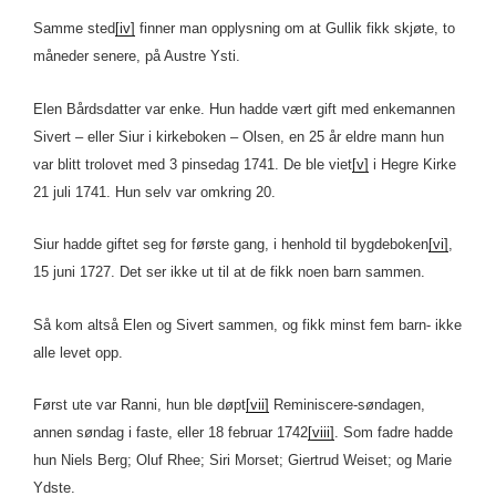
Samme sted
[iv]
finner man opplysning om at Gullik fikk skjøte, to
måneder senere, på Austre Ysti.
Elen Bårdsdatter var enke. Hun hadde vært gift med enkemannen
Sivert – eller Siur i kirkeboken – Olsen, en 25 år eldre mann hun
var blitt trolovet med 3 pinsedag 1741. De ble viet
[v]
i Hegre Kirke
21 juli 1741. Hun selv var omkring 20.
Siur hadde giftet seg for første gang, i henhold til bygdeboken
[vi]
,
15 juni 1727. Det ser ikke ut til at de fikk noen barn sammen.
Så kom altså Elen og Sivert sammen, og fikk minst fem barn- ikke
alle levet opp.
Først ute var Ranni, hun ble døpt
[vii]
Reminiscere-søndagen,
annen søndag i faste, eller 18 februar 1742
[viii]
. Som fadre hadde
hun Niels Berg; Oluf Rhee; Siri Morset; Giertrud Weiset; og Marie
Ydste.