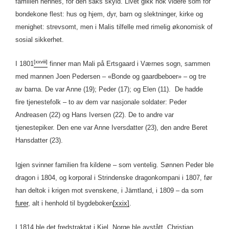
familien hennes, for den saks skyld. Livet gikk nok videre som for
bondekone flest: hus og hjem, dyr, barn og slektninger, kirke og
menighet: strevsomt, men i Malis tilfelle med rimelig økonomisk of
sosial sikkerhet.
[xxviii]
I 1801
finner man Mali på Ertsgaard i Værnes sogn, sammen
med mannen Joen Pedersen – «Bonde og gaardbeboer» – og tre
av barna. De var Anne (19); Peder (17); og Elen (11). De hadde
fire tjenestefolk – to av dem var nasjonale soldater: Peder
Andreasen (22) og Hans Iversen (22). De to andre var
tjenestepiker. Den ene var Anne Iversdatter (23), den andre Beret
Hansdatter (23).
Igjen svinner familien fra kildene – som ventelig. Sønnen Peder ble
dragon i 1804, og korporal i Strindenske dragonkompani i 1807, før
han deltok i krigen mot svenskene, i Jämtland, i 1809 – da som
furer
, alt i henhold til bygdeboken
[xxix]
.
I 1814 ble det fredstraktat i Kiel, Norge ble avstått, Christian