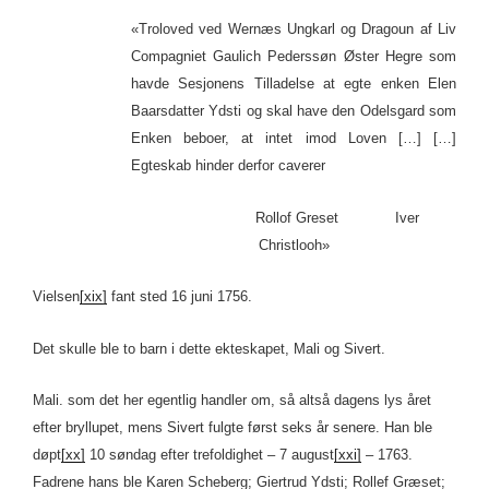
«Troloved ved Wernæs Ungkarl og Dragoun af Liv
Compagniet Gaulich Pederssøn Øster Hegre som
havde Sesjonens Tilladelse at egte enken Elen
Baarsdatter Ydsti og skal have den Odelsgard som
Enken beboer, at intet imod Loven […] […]
Egteskab hinder derfor caverer
Rollof Greset Iver
Christlooh»
Vielsen
[xix]
fant sted 16 juni 1756.
Det skulle ble to barn i dette ekteskapet, Mali og Sivert.
Mali. som det her egentlig handler om, så altså dagens lys året
efter bryllupet, mens Sivert fulgte først seks år senere. Han ble
døpt
[xx]
10 søndag efter trefoldighet – 7 august
[xxi]
– 1763.
Fadrene hans ble Karen Scheberg; Giertrud Ydsti; Rollef Græset;