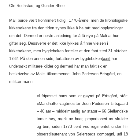
Ole Rochstad; og Gunder Rhee.
Mali burde vært konfirmert tidlig i 1770-årene, men de kronologiske
kirkebøkene fra den tiden synes ikke å ha tatt med opplysninger
om det. Dermed er neste anledning for å få øye på Mali at hun
gifter seg. Dessverre er det ikke lykkes å finne vielsen i
kirkebøkene, men bygdeboken forteller at den fant sted 31 oktober
1782. På den annen side, forfatteren av bygdeboken
[xxii]
har
undersøkt militære kilder og dermed har man faktisk en
beskrivelse av Malis tilkommende, John Pedersen Ertsgård, en
militær mann:
«I fripasset hans som er gøymt på Ertsgård, står:
«Mandhafte vagtmeister Joen Pedersen Ertsgaard
– 40 aar – middelmaadig av statur – 66 Siellandske
tomer høy, mørk av haar, proportionert av skuldre
og ben, siden 1773 tient ved regimentet under Hrr
obserstlieutenant von Seiersteds compagni, udi 18