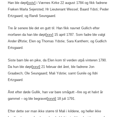
Han ble døpt
[xxiv]
i Værnes Kirke 22 august 1784 og fikk fadrene
Frøken Marla Sejersted; Hr Lieutenant Wessel; Baard Ydsti; Peder
Ertzgaard; og Randi Seungaard.
Tre år senere ble det en gutt til. Han fikk navnet Gullich efter
morfaren da han ble døpt
[xxv]
15 april 1787. Som fadre ble valgt
Ander Øfstie; Elen og Thomas Ydstie; Sara Kanthem; og Gudlich
Ertsgaard.
Siste barn ble en pike, da Elen kom til verden utpå vinteren 1790.
Da hun ble døpt
[xxvi]
21 februar det året, ble fadrene Jon
Graabech; Ole Seungaard; Mali Ydstie; samt Gunile og Ildri
Ertzgaard.
Året efter døde Gullik, han var bare smågutt –fire og et halvt år
gammel – og ble begravet
[xxvii]
18 juli 1791.
Efter dette ser man ikke større til Mali i kildene, og heller ikke