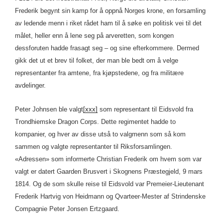
Frederik begynt sin kamp for å oppnå Norges krone, en forsamling
av ledende menn i riket rådet ham til å søke en politisk vei til det
målet, heller enn å lene seg på arveretten, som kongen
dessforuten hadde frasagt seg – og sine efterkommere. Dermed
gikk det ut et brev til folket, der man ble bedt om å velge
representanter fra amtene, fra kjøpstedene, og fra militære
avdelinger.
Peter Johnsen ble valgt
[xxx]
som representant til Eidsvold fra
Trondhiemske Dragon Corps. Dette regimentet hadde to
kompanier, og hver av disse utså to valgmenn som så kom
sammen og valgte representanter til Riksforsamlingen.
«Adressen» som informerte Christian Frederik om hvem som var
valgt er datert Gaarden Brusvert i Skognens Præstegjeld, 9 mars
1814. Og de som skulle reise til Eidsvold var Premeier-Lieutenant
Frederik Hartvig von Heidmann og Qvarteer-Mester af Strindenske
Compagnie Peter Jonsen Ertzgaard.