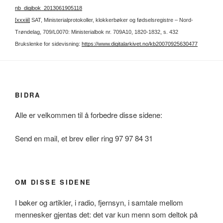
nb_digibok_2013061905118
[xxxiii]
SAT, Ministerialprotokoller, klokkerbøker og fødselsregistre – Nord-
Trøndelag, 709/L0070: Ministerialbok nr. 709A10, 1820-1832, s. 432
Brukslenke for sidevisning:
https://www.digitalarkivet.no/kb20070925630477
BIDRA
Alle er velkommen til å forbedre disse sidene:
Send en mail, et brev eller ring 97 97 84 31
OM DISSE SIDENE
I bøker og artikler, i radio, fjernsyn, i samtale mellom
mennesker gjentas det: det var kun menn som deltok på