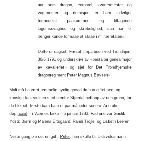
aar som dragon, corporal, kvartermester og
vagtmester og demisjon er ham indvilget
formedelst paakommen og tiltagende
legemssvaghed og skrøbelighed, saa han ei
længer kunde formaae at staae i militæretaten».
Dette er dagsett Frøset i Sparboen ved Trondhjem
30/6 1791 og underskrivi av «bestalter genealmajor
av kavalleriet» og sjef for Det Trondhjemske
dragonregiment Peter Magnus Bøysen»
Mali må ha vært temmelig synlig gravid da hun giftet seg, og
kanskje fant vielsen sted utenfor Stjørdal nettopp av den grunn, for
de fikk sitt første barn bare et par måneder senere. Ane ble
døpt
[xxiii]
– i Værnes kirke – 5 januar 1783. Fadrene var Gaulik
Ydsti; Biørn og Malena Ertsgaard; Randi Trojle; og Lisbeth Leeren.
Neste gang ble det en gutt,
Peter
: han skulle bli Eidsvoldsmann.