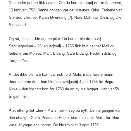
Den andre gutten fikk navnet Ole da han ble døpt
[xv]
tre år senere,
15 februar 1752. Denne gangen var det Værnes Kirke. Fadrene var
Giertrud Lilemoe; Karen Øvervang [?]; Niels Matthias Øfsti; og Ole
Slongaard.
Og så, til slutt, ble det en pike. Da barnet ble døpt
[xvi]
Septuagesima – 26 januar
[xvii]
– 1755 fikk hun navnet Mali og
fadrene Siri Morset; Marit Eidang; Sara Eidang; Peder Ydsti; og
Jørgen Ydsti.
At det ikke ble fare barn var nok fordi Malis mors første mann
døde samme året; han ble begravet
[xviii]
4 juni 1755 fra
Hegra
Kirke
– den ble tatt bort før 1783 da en ny ble bygget. Han var 59
år gammel.
Året efter giftet Elen – Malis mor – seg på nytt. Denne gangen var
den utvalgte Gullik Pedersen Hegre, som skulle bli Malis far. Han
var ti år yngre enn henne. De ble trolovet 3 april 1756: