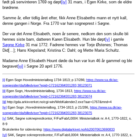
født på senvinteren 1769 og døpt
[iv]
31 mars, i Egen Kirke, som de eldre
brødrene.
Samme år, eller tidlig året efter, fikk Anne Elisabeths mann et nytt kall,
denne gangen i Norge. Fra 1770 var han sogneprest i Søgne.
Der var det Anne Elisabeth, noen år senere, nedkom den som skulle bli
hennes siste barn, datteren Karen Elisabeth. Hun ble døpt
[v]
i gamle
Søgne Kirke
31 mai 1772. Fadrene hennes var Torje Østenes; Thomas
Did[…]; Hans Klepsland; Kristina C: Dahl; og Mette Maria Schultz.
Madame Anne Elisabeth Hount døde da hun var kun 46 år gammel og ble
begravet
[vi]
i Søgne 20 april 1776.
[i]
Egen Sogn Hovedministerialbog 1734-1813; p 17/286;
https://www.sa.dk/ao-
soegesider/da/billedviser?epid=17216236#201283,38123071
[ii]
Egen Sogn, Hovedministerialbog, 1734-1813,
https://www.sa.dk/ao-
soegesider/da/billedviser?epid=17216236#201283,38123074
[iii]
http://gda.arkivverket.no/cgi-win/WebKalender2.exe?aar=1767&mnd=4
[iv]
Egen Sogn ,Hovedministerialbog, 1734-1813, p 21/286,
https://www.sa.dk/ao-
soegesider/da/billedviser?epid=17216236#201283,38123075
[v]
SAK, Søgne sokneprestkontor, F/Fa/Fab/L0004: Ministerialbok nr. A 4, 1770-1822, s.
8-9
Brukslenke for sidevisning:
https://www.digitalarkivet.no/kb20070613690833
[vi]
SAK, Søgne sokneprestkontor, F/Fa/Fab/L0004: Ministerialbok nr. A 4, 1770-1822, s.