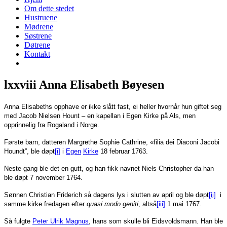
Om dette stedet
Hustruene
Mødrene
Søstrene
Døtrene
Kontakt
lxxviii Anna Elisabeth Bøyesen
Anna Elisabeths opphave er ikke slått fast, ei heller hvornår hun giftet seg
med Jacob Nielsen Hount – en kapellan i Egen Kirke på Als, men
opprinnelig fra Rogaland i Norge.
Første barn, datteren Margrethe Sophie Cathrine, «filia dei Diaconi Jacobi
Houndt”, ble døpt
[i]
i
Egen
Kirke
18 februar 1763.
Neste gang ble det en gutt, og han fikk navnet Niels Christopher da han
ble døpt 7 november 1764.
Sønnen Christian Friderich så dagens lys i slutten av april og ble døpt
[ii]
i
samme kirke fredagen efter
quasi modo geniti
, altså
[iii]
1 mai 1767.
Så fulgte
Peter Ulrik Magnus
, hans som skulle bli Eidsvoldsmann. Han ble