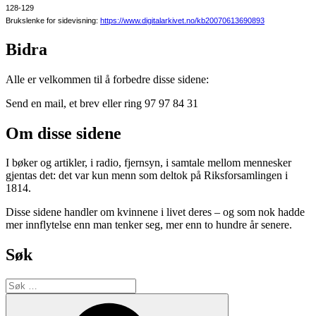
128-129
Brukslenke for sidevisning:
https://www.digitalarkivet.no/kb20070613690893
Bidra
Alle er velkommen til å forbedre disse sidene:
Send en mail, et brev eller ring 97 97 84 31
Om disse sidene
I bøker og artikler, i radio, fjernsyn, i samtale mellom mennesker
gjentas det: det var kun menn som deltok på Riksforsamlingen i
1814.
Disse sidene handler om kvinnene i livet deres – og som nok hadde
mer innflytelse enn man tenker seg, mer enn to hundre år senere.
Søk
Søk
etter:
Søk