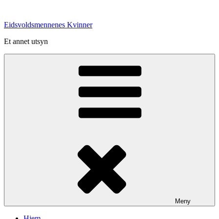
Gå
til
Eidsvoldsmennenes Kvinner
innhold
Et annet utsyn
Meny
Hjem