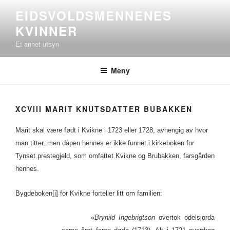
Gå
EIDSVOLDSMENNENES
til
KVINNER
innhold
Et annet utsyn
Meny
XCVIII MARIT KNUTSDATTER BUBAKKEN
Marit skal være født i Kvikne i 1723 eller 1728, avhengig av hvor
man titter, men dåpen hennes er ikke funnet i kirkeboken for
Tynset prestegjeld, som omfattet Kvikne og Brubakken, farsgården
hennes.
Bygdeboken
[i]
for Kvikne forteller litt om familien:
«
Brynild Ingebrigtson
overtok odelsjorda