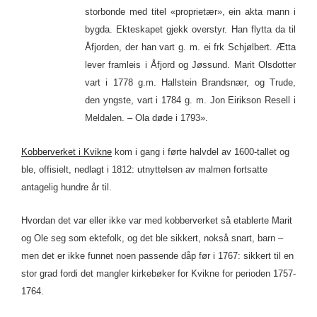
storbonde med titel «proprietær», ein akta mann i
bygda. Ekteskapet gjekk overstyr. Han flytta da til
Åfjorden, der han vart g. m. ei frk Schjølbert. Ætta
lever framleis i Åfjord og Jøssund. Marit Olsdotter
vart i 1778 g.m. Hallstein Brandsnær, og Trude,
den yngste, vart i 1784 g. m. Jon Eirikson Resell i
Meldalen. – Ola døde i 1793».
Kobberverket i Kvikne
kom i gang i førte halvdel av 1600-tallet og
ble, offisielt, nedlagt i 1812: utnyttelsen av malmen fortsatte
antagelig hundre år til.
Hvordan det var eller ikke var med kobberverket så etablerte Marit
og Ole seg som ektefolk, og det ble sikkert, nokså snart, barn –
men det er ikke funnet noen passende dåp før i 1767: sikkert til en
stor grad fordi det mangler kirkebøker for Kvikne for perioden 1757-
1764.