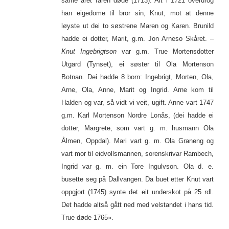
same året faren døde (1713). Alt i 1721 overdrog
han eigedome til bror sin, Knut, mot at denne
løyste ut dei to søstrene Maren og Karen. Brunild
hadde ei dotter, Marit, g.m. Jon Arneso Skåret. –
Knut Ingebrigtson
var g.m. True Mortensdotter
Utgard (Tynset), ei søster til Ola Mortenson
Botnan. Dei hadde 8 born: Ingebrigt, Morten, Ola,
Arne, Ola, Anne, Marit og Ingrid. Arne kom til
Halden og var, så vidt vi veit, ugift. Anne vart 1747
g.m. Karl Mortenson Nordre Lonås, (dei hadde ei
dotter, Margrete, som vart g. m. husmann Ola
Ålmen, Oppdal). Mari vart g. m. Ola Graneng og
vart mor til eidvollsmannen, sorenskrivar Rambech,
Ingrid var g. m. ein Tore Ingulvson. Ola d. e.
busette seg på Dallvangen. Da buet etter Knut vart
oppgjort (1745) synte det eit underskot på 25 rdl.
Det hadde altså gått ned med velstandet i hans tid.
True døde 1765».