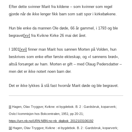
Efter dette svinner Marit fra kildene – som kvinner som regel
gjorde når de ikke lenger fikk barn som satt spor i kirkebøkene.
Hun ble enke da mannen Ole døde, 66 år gammel, i 1793 og ble
begravet
[xv]
fra Kvikne Kirke 26 mai det året.
I 1801
[xvi]
finner man Marit hos sønnen Morten på Volden, hun
beskrives som enke efter første ekteskap, og «I sønnens brød»,
altså forsørget av ham. Morten er gift – med Olaug Pedersdatter –
men det er ikke notert noen barn der.
Det er ikke lykkes å slå fast hvornår Marit døde og ble begravet.
[i]
Hagen, Olav Tryggve; Kvikne: ei bygdebok. B. 2 : Gardsbruk, koparverk;
Oslo:I kommisjon hos Bokcentralen, 1951; pp 20-21;
https://urn.nb.no/URN:NBN:no-nb_digibok_2012103106192
[ii]
Hagen, Olav Tryggve; Kvikne : ei bygdebok. B. 2 : Gardsbruk, koparverk;