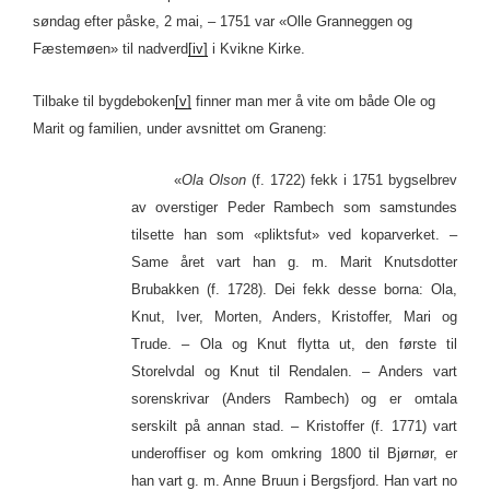
søndag efter påske, 2 mai, – 1751 var «Olle Granneggen og
Fæstemøen» til nadverd
[iv]
i Kvikne Kirke.
Tilbake til bygdeboken
[v]
finner man mer å vite om både Ole og
Marit og familien, under avsnittet om Graneng:
«
Ola Olson
(f. 1722) fekk i 1751 bygselbrev
av overstiger Peder Rambech som samstundes
tilsette han som «pliktsfut» ved koparverket. –
Same året vart han g. m. Marit Knutsdotter
Brubakken (f. 1728). Dei fekk desse borna: Ola,
Knut, Iver, Morten, Anders, Kristoffer, Mari og
Trude. – Ola og Knut flytta ut, den første til
Storelvdal og Knut til Rendalen. – Anders vart
sorenskrivar (Anders Rambech) og er omtala
serskilt på annan stad. – Kristoffer (f. 1771) vart
underoffiser og kom omkring 1800 til Bjørnør, er
han vart g. m. Anne Bruun i Bergsfjord. Han vart no