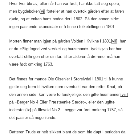
Hvor Iver ble av, eller når han var født, har ikke latt seg spore,
men bygdeboken
[vi]
forteller at han overtok gården efter at faren
døde, og at enken hans bodde der i 1802. På den annen side:
ingen passende «kandidat» er å finne i folketellingen i 1801.
Morten finner man igjen på gården Volden i Kvikne i 1801
[vii]
: han
er da «Pligtfoged ved værket og huusmand», tydeligvis har han
overtatt stillingen efter sin far. Efter alderen å dømme, må han
være født omkring 1763.
Det finnes for mange Ole Olsen’er i Storelvdal i 1801 til å kunne
gjette seg frem til hvilken som eventuelt var den rette. Knut, på
den annen side, kan være to forskjellige: den gifte husmannen
[viii]
på «Berger No 4 Eller Præsteenke Sædet», eller den ugifte
indersten
[ix]
på Illevold No 2 – begge var født omkring 1757, så
det passer så nogenlunde.
Datteren Trude er helt sikkert blant de som ble døpt i perioden da