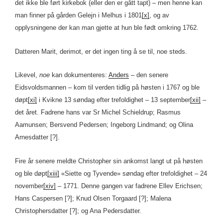
det ikke ble ført kirkebok (eller den er gått tapt) – men henne kan
man finner på gården Gelejn i Melhus i 1801
[x]
, og av
opplysningene der kan man gjette at hun ble født omkring 1762.
Datteren Marit, derimot, er det ingen ting å se til, noe steds.
Likevel,
noe
kan dokumenteres:
Anders
– den senere
Eidsvoldsmannen – kom til verden tidlig på høsten i 1767 og ble
døpt
[xi]
i Kvikne 13 søndag efter trefoldighet – 13 september
[xii]
–
det året. Fadrene hans var Sr Michel Schieldrup; Rasmus
Aamunsen; Bersvend Pedersen; Ingeborg Lindmand; og Olina
Arnesdatter [?].
Fire år senere meldte Christopher sin ankomst langt ut på høsten
og ble døpt
[xiii]
«Siette og Tyvende» søndag efter trefoldighet – 24
november
[xiv]
– 1771. Denne gangen var fadrene Ellev Erichsen;
Hans Caspersen [?]; Knud Olsen Torgaard [?]; Malena
Christophersdatter [?]; og Ana Pedersdatter.