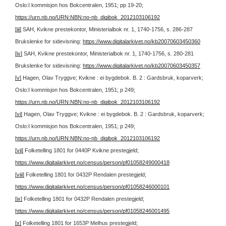
Oslo:I kommisjon hos Bokcentralen, 1951; pp 19-20;
https://urn.nb.no/URN:NBN:no-nb_digibok_2012103106192
[iii]
SAH, Kvikne prestekontor, Ministerialbok nr. 1, 1740-1756, s. 286-287
Brukslenke for sidevisning:
https://www.digitalarkivet.no/kb20070603450360
[iv]
SAH, Kvikne prestekontor, Ministerialbok nr. 1, 1740-1756, s. 280-281
Brukslenke for sidevisning:
https://www.digitalarkivet.no/kb20070603450357
[v]
Hagen, Olav Tryggve; Kvikne : ei bygdebok. B. 2 : Gardsbruk, koparverk;
Oslo:I kommisjon hos Bokcentralen, 1951; p 249;
https://urn.nb.no/URN:NBN:no-nb_digibok_2012103106192
[vi]
Hagen, Olav Tryggve; Kvikne : ei bygdebok. B. 2 : Gardsbruk, koparverk;
Oslo:I kommisjon hos Bokcentralen, 1951; p 249;
https://urn.nb.no/URN:NBN:no-nb_digibok_2012103106192
[vii]
Folketelling 1801 for 0440P Kvikne prestegjeld;
https://www.digitalarkivet.no/census/person/pf01058249000418
[viii]
Folketelling 1801 for 0432P Rendalen prestegjeld;
https://www.digitalarkivet.no/census/person/pf01058246000101
[ix]
Folketelling 1801 for 0432P Rendalen prestegjeld;
https://www.digitalarkivet.no/census/person/pf01058246001495
[x]
Folketelling 1801 for 1653P Melhus prestegjeld;