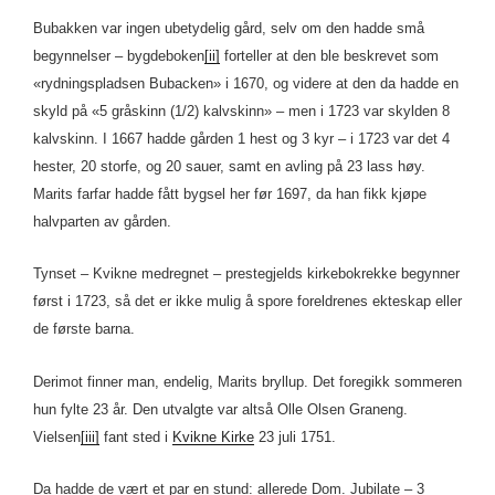
Bubakken var ingen ubetydelig gård, selv om den hadde små
begynnelser – bygdeboken
[ii]
forteller at den ble beskrevet som
«rydningspladsen Bubacken» i 1670, og videre at den da hadde en
skyld på «5 gråskinn (1/2) kalvskinn» – men i 1723 var skylden 8
kalvskinn. I 1667 hadde gården 1 hest og 3 kyr – i 1723 var det 4
hester, 20 storfe, og 20 sauer, samt en avling på 23 lass høy.
Marits farfar hadde fått bygsel her før 1697, da han fikk kjøpe
halvparten av gården.
Tynset – Kvikne medregnet – prestegjelds kirkebokrekke begynner
først i 1723, så det er ikke mulig å spore foreldrenes ekteskap eller
de første barna.
Derimot finner man, endelig, Marits bryllup. Det foregikk sommeren
hun fylte 23 år. Den utvalgte var altså Olle Olsen Graneng.
Vielsen
[iii]
fant sted i
Kvikne Kirke
23 juli 1751.
Da hadde de vært et par en stund: allerede Dom. Jubilate – 3