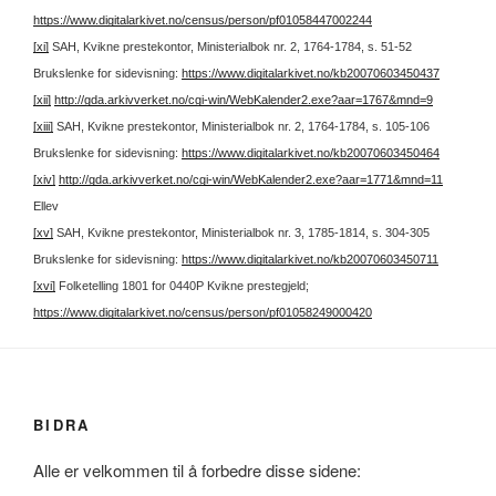
https://www.digitalarkivet.no/census/person/pf01058447002244
[xi]
SAH, Kvikne prestekontor, Ministerialbok nr. 2, 1764-1784, s. 51-52
Brukslenke for sidevisning:
https://www.digitalarkivet.no/kb20070603450437
[xii]
http://gda.arkivverket.no/cgi-win/WebKalender2.exe?aar=1767&mnd=9
[xiii]
SAH, Kvikne prestekontor, Ministerialbok nr. 2, 1764-1784, s. 105-106
Brukslenke for sidevisning:
https://www.digitalarkivet.no/kb20070603450464
[xiv]
http://gda.arkivverket.no/cgi-win/WebKalender2.exe?aar=1771&mnd=11
Ellev
[xv]
SAH, Kvikne prestekontor, Ministerialbok nr. 3, 1785-1814, s. 304-305
Brukslenke for sidevisning:
https://www.digitalarkivet.no/kb20070603450711
[xvi]
Folketelling 1801 for 0440P Kvikne prestegjeld;
https://www.digitalarkivet.no/census/person/pf01058249000420
BIDRA
Alle er velkommen til å forbedre disse sidene: