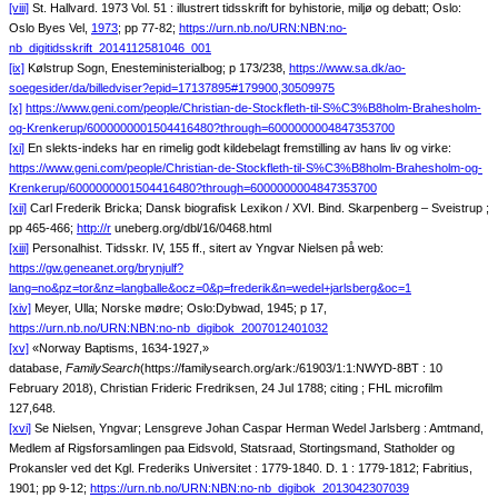
[viii]
St. Hallvard. 1973 Vol. 51 : illustrert tidsskrift for byhistorie, miljø og debatt; Oslo:
Oslo Byes Vel,
1973
; pp 77-82;
https://urn.nb.no/URN:NBN:no-
nb_digitidsskrift_2014112581046_001
[ix]
Kølstrup Sogn, Enesteministerialbog; p 173/238,
https://www.sa.dk/ao-
soegesider/da/billedviser?epid=17137895#179900,30509975
[x]
https://www.geni.com/people/Christian-de-Stockfleth-til-S%C3%B8holm-Brahesholm-
og-Krenkerup/6000000001504416480?through=6000000004847353700
[xi]
En slekts-indeks har en rimelig godt kildebelagt fremstilling av hans liv og virke:
https://www.geni.com/people/Christian-de-Stockfleth-til-S%C3%B8holm-Brahesholm-og-
Krenkerup/6000000001504416480?through=6000000004847353700
[xii]
Carl Frederik Bricka; Dansk biografisk Lexikon / XVI. Bind. Skarpenberg – Sveistrup ;
pp 465-466;
http://r
uneberg.org/dbl/16/0468.html
[xiii]
Personalhist. Tidsskr. IV, 155 ff., sitert av Yngvar Nielsen på web:
https://gw.geneanet.org/brynjulf?
lang=no&pz=tor&nz=langballe&ocz=0&p=frederik&n=wedel+jarlsberg&oc=1
[xiv]
Meyer, Ulla; Norske mødre; Oslo:Dybwad, 1945; p 17,
https://urn.nb.no/URN:NBN:no-nb_digibok_2007012401032
[xv]
«Norway Baptisms, 1634-1927,»
database,
FamilySearch
(https://familysearch.org/ark:/61903/1:1:NWYD-8BT : 10
February 2018), Christian Frideric Fredriksen, 24 Jul 1788; citing ; FHL microfilm
127,648.
[xvi]
Se Nielsen, Yngvar; Lensgreve Johan Caspar Herman Wedel Jarlsberg : Amtmand,
Medlem af Rigsforsamlingen paa Eidsvold, Statsraad, Stortingsmand, Statholder og
Prokansler ved det Kgl. Frederiks Universitet : 1779-1840. D. 1 : 1779-1812; Fabritius,
1901; pp 9-12;
https://urn.nb.no/URN:NBN:no-nb_digibok_2013042307039