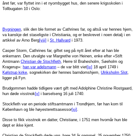
året før, var flyttet inn i et nyombygget hus, den senere krigsskolen i
Tollbugaten 10 i Oslo:
Bygningen
, slik den ble formet av Cathrines far, og altså var hennes hjem,
va kanskje det staseligste i Christiania, og er beskrevet i noen detalj i en
artikkel av Arno Berg
[viii]
i
St. Hallvard
i 1973.
Casper Storm, Cathrines far, giftet seg på nytt året efter at han ble
enkemann. Den utvalgte var Margrethe von Heinen, enke efter «Stift
Amtmann
Christian de Stochfleth
, Herre til Brahesholm, Søeholm og
Kragerup»:
han var adelsmann
– de var blitt viet
[ix]
18 april 1749 i
Kølstrup kirke
, sognekirken der hennes barndomshjem,
Ulriksholm Slot
,
ligger på Fyn.
Brudgommen hadde tidligere vært gift med Adolphine Christine Rostgaard,
hun døde visstnok
[x]
i barselseng 16 juli 1740.
Stockfleth var en periode stiftsamtmann i Trondhjem, før han kom til
København og ble høyesterettsasessor
[xi]
.
Disse to fikk visstnok en datter, Christiane, i 1751 men hvornår hun ble
døpt er ikke kjent.
Christian de Stockfleth døde ung, bare 34 år gammel, 25 november 1750.