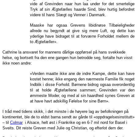
vide af Grevinden naar hun laa under for det smertelige
Tryk af sin Ægtefælles haarde Sind, blev hurtig befordret
videre til hans Slægt og Venner i Danmark.
Maaske har ogsaa Grevens libidinøse Tilbøieligheder
allrede nu begyndt at give sig mere Luft, og dette kan
yderlige have bidraget til at forværre Forholdet mellem de
to Ægtefæller».
Cathrine la ansvaret for mannens dårlige oppførsel på hans svekkede
helse, og
bortsett fra den ene gangen hun betrodde seg, fortalte hun visst
ikke noen andre:
«Verden maatte ikke ane de indre Kampe, dette kan have
kostet henne; ikke engang den nærmeste Familie fik noget
Indblik i disse Forhold. Børnene bidrog ogsaa overordentlig
til at holde Ægtefællene sammen; Grevinden var den
ømmeste Moder, og med al sin haardhed synes Greven at
at have havt adskillig Følelse for sine Børn».
I tråd med tidens skikk, i det minste i de høyere lag av befolkningen på
kontinentet, ble de to eldst barna sendt av gårde til «oppdragelsesinstitutt»
– til
Colmar
i Alsace, helt øst i Frankrike og en 6-7 mil nord for Basel i
Sveits. Dit reiste Greven med Julie og Christian, og efterlot dem der.