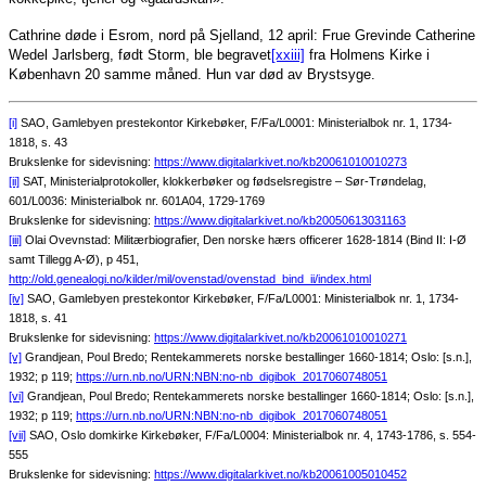
Cathrine døde i Esrom, nord på Sjelland, 12 april: Frue Grevinde Catherine
Wedel Jarlsberg, født Storm, ble begravet
[xxiii]
fra Holmens Kirke i
København 20 samme måned. Hun var død av Brystsyge.
[i]
SAO, Gamlebyen prestekontor Kirkebøker, F/Fa/L0001: Ministerialbok nr. 1, 1734-
1818, s. 43
Brukslenke for sidevisning:
https://www.digitalarkivet.no/kb20061010010273
[ii]
SAT, Ministerialprotokoller, klokkerbøker og fødselsregistre – Sør-Trøndelag,
601/L0036: Ministerialbok nr. 601A04, 1729-1769
Brukslenke for sidevisning:
https://www.digitalarkivet.no/kb20050613031163
[iii]
Olai Ovevnstad: Militærbiografier, Den norske hærs officerer 1628-1814 (Bind II: I-Ø
samt Tillegg A-Ø), p 451,
http://old.genealogi.no/kilder/mil/ovenstad/ovenstad_bind_ii/index.html
[iv]
SAO, Gamlebyen prestekontor Kirkebøker, F/Fa/L0001: Ministerialbok nr. 1, 1734-
1818, s. 41
Brukslenke for sidevisning:
https://www.digitalarkivet.no/kb20061010010271
[v]
Grandjean, Poul Bredo; Rentekammerets norske bestallinger 1660-1814; Oslo: [s.n.],
1932; p 119;
https://urn.nb.no/URN:NBN:no-nb_digibok_2017060748051
[vi]
Grandjean, Poul Bredo; Rentekammerets norske bestallinger 1660-1814; Oslo: [s.n.],
1932; p 119;
https://urn.nb.no/URN:NBN:no-nb_digibok_2017060748051
[vii]
SAO, Oslo domkirke Kirkebøker, F/Fa/L0004: Ministerialbok nr. 4, 1743-1786, s. 554-
555
Brukslenke for sidevisning:
https://www.digitalarkivet.no/kb20061005010452