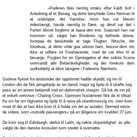
«Faderen blev nemlig straks efter kaldt bort i
Anledning af et Besøg, og dette benyttede Grev Herman til
at undslippe; det Værelse, hvori han var bleven
indestængt, havde næmlig to Døre, og deraf var det i
Farten blevet forglemt at laase den ene. Saasnart han var
kommen ud, søgte han Borderen og befirede denne,
hvorpaa de besluttede at tage Flugten. Nitsche, der
forudsaa, at dette vilde gaa udover ham, besvor dem om
ikke at udføre sit Forehavende; med de var ikke til at
bevæge. Frygten for en Gjentagelse af den sidste Scene
overvandt alle Betænkeligheder, og der forekom dem
uudholdelig at blive længere i Faderens Nærhed».
Guttene flyktet fra landstedet der opptrinnet hadde skjedd, og inn til
London der de fikk pengehjelp av en dansk major og hjelp til å skaffe seg
pass av en annen bekjendt ved en diplomatisk stasjon. Så tok de inn på
et enkelt vertshus i Charing Cross. Gjennom huslæreren fikk de et tilbud
fra sin far om tilgivelse og hjelp til å reise på standsmessig vis, men kom
snart til det at han ikke kom til å holde sin del av avtalen. Dermed reiste
de videre, som «outside passengers» på en diligence om kvelden 27 juni.
De kom seg til Edinburgh, derfra til Leith, og søkte skipsleilighet: av alle,
valgte de den danske konsulen som stedet å overnatte.