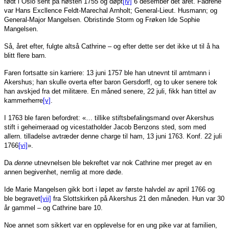
født i Oslo sent på høsten 1755 og døpt
[iv]
6 desember det året. Fadrene
var Hans Excllence Feldt-Marechal Arnholt; General-Lieut. Husmann; og
General-Major Mangelsen. Obristinde Storm og Frøken Ide Sophie
Mangelsen.
Så, året efter, fulgte altså Cathrine – og efter dette ser det ikke ut til å ha
blitt flere barn.
Faren fortsatte sin karriere: 13 juni 1757 ble han utnevnt til amtmann i
Akershus; han skulle overta efter baron Gersdorff, og to uker senere tok
han avskjed fra det militære. En måned senere, 22 juli, fikk han tittel av
kammerherre
[v]
.
I 1763 ble faren befordret: «… tillike stiftsbefalingsmand over Akershus
stift i geheimeraad og vicestatholder Jacob Benzons sted, som med
allern. tilladelse avtræder denne charge til ham, 13 juni 1763. Konf. 22 juli
1766
[vi]
».
Da
denne
utnevnelsen ble bekreftet var nok Cathrine mer preget av en
annen begivenhet, nemlig at more døde.
Ide Marie Mangelsen gikk bort i løpet av første halvdel av april 1766 og
ble begravet
[vii]
fra Slottskirken på Akershus 21 den måneden. Hun var 30
år gammel – og Cathrine bare 10.
Noe annet som sikkert var en opplevelse for en ung pike var at familien,