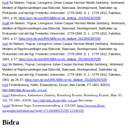
[xvii]
Se Nielsen, Yngvar; Lensgreve Johan Caspar Herman Wedel Jarlsberg : Amtmand,
Medlem af Rigsforsamlingen paa Eidsvold, Statsraad, Stortingsmand, Statholder og
Prokansler ved det Kgl. Frederiks Universitet : 1779-1840. D. 1 : 1779-1812; Fabritius,
1901; p 16;
https://urn.nb.no/URN:NBN:no-nb_digibok_2013042307039
[xviii]
Se Nielsen, Yngvar; Lensgreve Johan Caspar Herman Wedel Jarlsberg : Amtmand,
Medlem af Rigsforsamlingen paa Eidsvold, Statsraad, Stortingsmand, Statholder og
Prokansler ved det Kgl. Frederiks Universitet : 1779-1840. D. 1 : 1779-1812; Fabritius,
1901; p 17;
https://urn.nb.no/URN:NBN:no-nb_digibok_2013042307039
[xix]
Se Nielsen, Yngvar; Lensgreve Johan Caspar Herman Wedel Jarlsberg : Amtmand,
Medlem af Rigsforsamlingen paa Eidsvold, Statsraad, Stortingsmand, Statholder og
Prokansler ved det Kgl. Frederiks Universitet : 1779-1840. D. 1 : 1779-1812; Fabritius,
1901; p 17;
https://urn.nb.no/URN:NBN:no-nb_digibok_2013042307039
[xx]
Se Nielsen, Yngvar; Lensgreve Johan Caspar Herman Wedel Jarlsberg : Amtmand,
Medlem af Rigsforsamlingen paa Eidsvold, Statsraad, Stortingsmand, Statholder og
Prokansler ved det Kgl. Frederiks Universitet : 1779-1840. D. 1 : 1779-1812; Fabritius,
1901; pp 26-37;
https://urn.nb.no/URN:NBN:no-nb_digibok_2013042307039
[xxi]
Frederiksborg, Holbo, Esbønderup, Esrom, 8de Familie, FT-1801, B3523;
http://ddd.dda.d
k/asp/alle_opl.asp
[xxii]
København, København (Staden), Rosenborg Kvarter, Rosenborg Kvarter, Matr. 63,
342, FT-1801, A5030;
http://ddd.dda.dk/asp/alle_opl.asp
flere steder
[xxiii]
Holmens Sogn, Enesteministerialbog; p 124/160;
https://www.sa.dk/ao-
soegesider/da/billedviser?epid=17116049#151591,25196193
Bidra