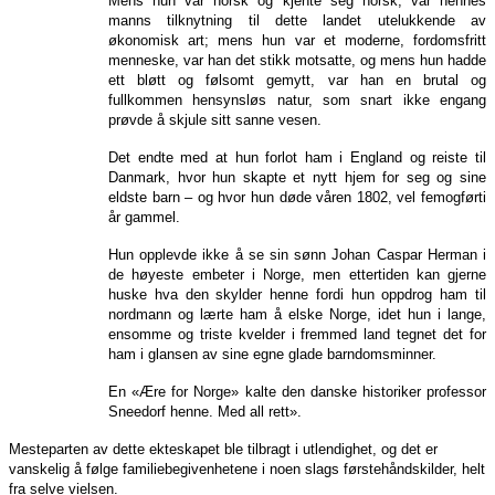
Mens hun var norsk og kjente seg norsk, var hennes
manns tilknytning til dette landet utelukkende av
økonomisk art; mens hun var et moderne, fordomsfritt
menneske, var han det stikk motsatte, og mens hun hadde
ett bløtt og følsomt gemytt, var han en brutal og
fullkommen hensynsløs natur, som snart ikke engang
prøvde å skjule sitt sanne vesen.
Det endte med at hun forlot ham i England og reiste til
Danmark, hvor hun skapte et nytt hjem for seg og sine
eldste barn – og hvor hun døde våren 1802, vel femogførti
år gammel.
Hun opplevde ikke å se sin sønn Johan Caspar Herman i
de høyeste embeter i Norge, men ettertiden kan gjerne
huske hva den skylder henne fordi hun oppdrog ham til
nordmann og lærte ham å elske Norge, idet hun i lange,
ensomme og triste kvelder i fremmed land tegnet det for
ham i glansen av sine egne glade barndomsminner.
En «Ære for Norge» kalte den danske historiker professor
Sneedorf henne. Med all rett».
Mesteparten av dette ekteskapet ble tilbragt i utlendighet, og det er
vanskelig å følge familiebegivenhetene i noen slags førstehåndskilder, helt
fra selve vielsen.