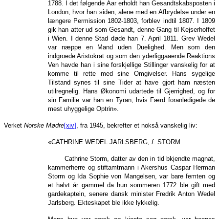
1788. I det følgende Aar erholdt han Gesandtskabsposten i
London, hvor han siden, alene med en Afbrydelse under en
længere Permission 1802-1803, forblev indtil 1807. I 1809
gik han atter ud som Gesandt, denne Gang til Kejserhoffet
i Wien. I denne Stad døde han 7. April 1811. Grev Wedel
var næppe en Mand uden Duelighed. Men som den
indgroede Aristokrat og som den yderliggaaende Reaktions
Ven havde han i sine forskjellige Stillinger vanskelig for at
komme til rette med sine Omgivelser. Hans sygelige
Tilstand synes til sine Tider at have gjort ham næsten
utilregnelig. Hans Økonomi udartede til Gjerrighed, og for
sin Familie var han en Tyran, hvis Færd foranledigede de
mest uhyggelige Optrin».
Verket
Norske Mødre
[xiv
]
, fra 1945, bekrefter et nokså vanskelig liv:
«CATHRINE WEDEL JARLSBERG,
f.
STORM
Cathrine Storm, datter av den in tid bkjendte magnat,
kammerherre og stiftamtmann i Akershus Caspar Herman
Storm og Ida Sophie von Mangelsen, var bare femten og
et halvt år gammel da hun sommeren 1772 ble gift med
gardekaptein, senere dansk minister Fredrik Anton Wedel
Jarlsberg. Ekteskapet ble ikke lykkelig.