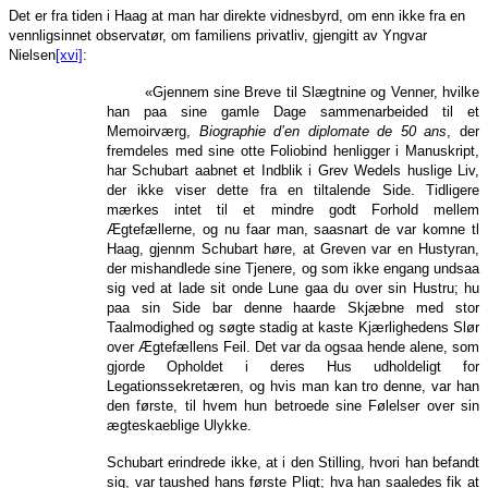
Det er fra tiden i Haag at man har direkte vidnesbyrd, om enn ikke fra en
vennligsinnet observatør, om familiens privatliv, gjengitt av Yngvar
Nielsen
[xvi]
:
«Gjennem sine Breve til Slægtnine og Venner, hvilke
han paa sine gamle Dage sammenarbeided til et
Memoirværg,
Biographie d’en diplomate de 50 ans
, der
fremdeles med sine otte Foliobind henligger i Manuskript,
har Schubart aabnet et Indblik i Grev Wedels huslige Liv,
der ikke viser dette fra en tiltalende Side. Tidligere
mærkes intet til et mindre godt Forhold mellem
Ægtefællerne, og nu faar man, saasnart de var komne tl
Haag, gjennm Schubart høre, at Greven var en Hustyran,
der mishandlede sine Tjenere, og som ikke engang undsaa
sig ved at lade sit onde Lune gaa du over sin Hustru; hu
paa sin Side bar denne haarde Skjæbne med stor
Taalmodighed og søgte stadig at kaste Kjærlighedens Slør
over Ægtefællens Feil. Det var da ogsaa hende alene, som
gjorde Opholdet i deres Hus udholdeligt for
Legationssekretæren, og hvis man kan tro denne, var han
den første, til hvem hun betroede sine Følelser over sin
ægteskaeblige Ulykke.
Schubart erindrede ikke, at i den Stilling, hvori han befandt
sig, var taushed hans første Pligt; hva han saaledes fik at