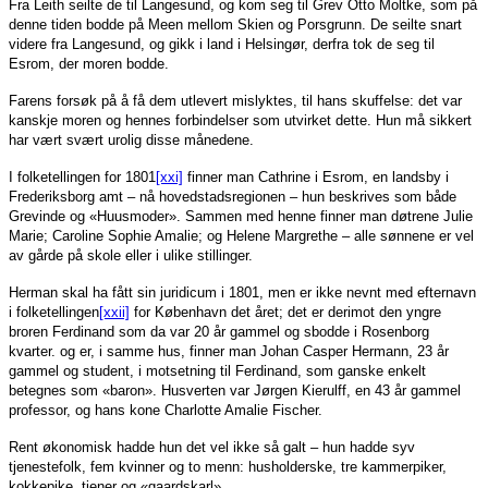
Fra Leith seilte de til Langesund, og kom seg til Grev Otto Moltke, som på
denne tiden bodde på Meen mellom Skien og Porsgrunn. De seilte snart
videre fra Langesund, og gikk i land i Helsingør, derfra tok de seg til
Esrom, der moren bodde.
Farens forsøk på å få dem utlevert mislyktes, til hans skuffelse: det var
kanskje moren og hennes forbindelser som utvirket dette. Hun må sikkert
har vært svært urolig disse månedene.
I folketellingen for 1801
[xxi]
finner man Cathrine i Esrom, en landsby i
Frederiksborg amt – nå hovedstadsregionen – hun beskrives som både
Grevinde og «Huusmoder». Sammen med henne finner man døtrene Julie
Marie; Caroline Sophie Amalie; og Helene Margrethe – alle sønnene er vel
av gårde på skole eller i ulike stillinger.
Herman skal ha fått sin juridicum i 1801, men er ikke nevnt med efternavn
i folketellingen
[xxii]
for København det året; det er derimot den yngre
broren Ferdinand som da var 20 år gammel og sbodde i Rosenborg
kvarter. og er, i samme hus, finner man Johan Casper Hermann, 23 år
gammel og student, i motsetning til Ferdinand, som ganske enkelt
betegnes som «baron». Husverten var Jørgen Kierulff, en 43 år gammel
professor, og hans kone Charlotte Amalie Fischer.
Rent økonomisk hadde hun det vel ikke så galt – hun hadde syv
tjenestefolk, fem kvinner og to menn: husholderske, tre kammerpiker,
kokkepike, tjener og «gaardskarl».