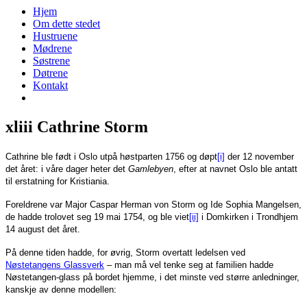
Hjem
Om dette stedet
Hustruene
Mødrene
Søstrene
Døtrene
Kontakt
xliii Cathrine Storm
Cathrine ble født i Oslo utpå høstparten 1756 og døpt
[i]
der 12 november
det året: i våre dager heter det
Gamlebyen
, efter at navnet Oslo ble antatt
til erstatning for Kristiania.
Foreldrene var Major Caspar Herman von Storm og Ide Sophia Mangelsen,
de hadde trolovet seg 19 mai 1754, og ble viet
[ii]
i Domkirken i Trondhjem
14 august det året.
På denne tiden hadde, for øvrig, Storm overtatt ledelsen ved
Nøstetangens Glassverk
– man må vel tenke seg at familien hadde
Nøstetangen-glass på bordet hjemme, i det minste ved større anledninger,
kanskje av denne modellen: