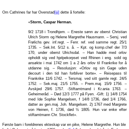
Om Cathrines far har Ovenstad
[iii]
dette å fortelle:
«
Storm, Caspar Herman.
9/2 1718 i Trondhjem. – Eneste sønn av oberst Christian
Ulrich Storm og Helene Margrethe Hausmann. – Sersj. ved
Frølichs gev. inf.regt. – Fenr. ref. ved samme regt. 25/1
1735. – Sek.lnt. 5/12 s. å. – Kpt. og komp.chef der 7/3
170, under oberst Ulrichsdal. – Han hadde med orlov
opholdt sig ved hjelpekorpset ved Rhinen i eng. sold og
ansøkte i mai 1742 om 1 a 2 års orlov til Frankrike for å
utdanne sig. – Resolusjon: «Orlov og sin Gage uden
decourt i den tid han forbliver borte». – Reisepass til
Frankrike 11/6 1742. – Tersmaj. ved sitt gamle regt. 24/5
1752. – Sek.maj. 21/5 1755. – Prem.maj. 15/9 1756. –
Avskjed 29/6 1757. -Stiftamtmand i Kr.ania 1763. –
Geheimeråd. – Død 12/3 1777 på Fyen. -Gift: 1) 14/8 1754
med Ide Sophie Mangelsen, f 14/8 1736, død 1/4 1766,
datter av gen.maj. Joh. Mangelsen. 2) 1767 med Margrete
von Heinen, f. 1736, død ½ 1805. Hun var enke efter
stiftamtmann Chr. Stockflet».
Første barn i foreldrenes ekteskap var en pike, Helene Margrethe. Hun ble