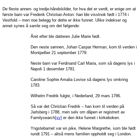
De fleste annen- og tredje-håndskilder, for hva det er verdt, er enige om at
første barn var Frederik Christian Anton: han ble visstnok født i 1774 i
Vestfold – men noe belegg for dette er ikke funnet. Ulike indekser og
annet synes å samle seg om det følgende:
Året efter ble datteren Julie Marie født.
Den neste sønnen, Johan Caspar Herman, kom til verden i
Montpellier 21 september 1779.
Neste barn var Ferdinand Carl Maria, som så dagens lys i
Napoli 1 desember 1781.
Caroline Sophie Amalia Lovise så dagens lys omkring
1783.
Wilhelm Fredrik fulgte, i Nederland, 29 mars 1786.
Så var det Christian Fredrik – han kom til verden på
Jarlsberg i 1788, men selv om dåpen er registrert av
Familysearch
[xv]
er den ikke funnet i kirkeboken.
Yngstebarnet var en pike, Helene Margrethe, som ble født
rundt 1791 – altså mens familien oppholdt seg i London.