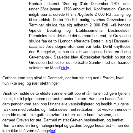
Kontrakt, dateret 18de og 31de December 1797, som
under 23de januar 1798 erholdt kgl. Konfirmation. Greven
indgik paa at udrede til sin Ægtfælle 2 000 Rdl. aarlig og
til sin ældste Datter 20o Rdl. aarlig, hvorhos Grevinden i to
Terminer skulde faa sig udbetalt 2 000 Rdl. «til hendes
Gjælds Betaling og Etablissements Bestridelse».
Fremdeles blev det med det samme bestemt, at Grevinden
skulde faa de to i London efterladte Døtre til sig i Danmark,
saasnart Jævndøgns-Stormene var forbi. Dertil knyttedes
den Betingelse, at hun skulde «antage og holde en duelig
Guvernante». Saaledes blev Ægteskabet faktisk opløst og
Grevidnen befriet for det fortsatte Samliv med sin haarde,
voldsomme Mand
[xix]
».
Cathrine kom seg altså til Danmark, der hun slo seg ned i Esrom, hvor
hun likte seg, og nær slektninger.
Visstnok hadde de to eldste sønnene tatt opp et lån fra en tidligere tjener i
huset, for å hjelpe moren og søster under flukten. Han som hadde lånt
dem penger kom selv opp i finansielle vanskeligheter, og begikk muligens
falskneri med veksler, og i forbindelse med rettsaken mot vedkommende –
som ble dømt – ble guttene avhørt i retten: dette kom i avisene, og
dermed Greven for øre. Dermed mistet Greven besinnelsen, og banket
Herman med en tung mahogni-linjal og ga dem begge husarrest – men den
kom ikke til å vare så lenge
[xx]
: