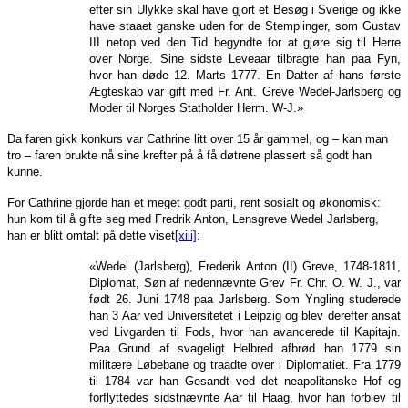
efter sin Ulykke skal have gjort et Besøg i Sverige og ikke
have staaet ganske uden for de Stemplinger, som Gustav
III netop ved den Tid begyndte for at gjøre sig til Herre
over Norge. Sine sidste Leveaar tilbragte han paa Fyn,
hvor han døde 12. Marts 1777. En Datter af hans første
Ægteskab var gift med Fr. Ant. Greve Wedel-Jarlsberg og
Moder til Norges Statholder Herm. W-J.»
Da faren gikk konkurs var Cathrine litt over 15 år gammel, og – kan man
tro – faren brukte nå sine krefter på å få døtrene plassert så godt han
kunne.
For Cathrine gjorde han et meget godt parti, rent sosialt og økonomisk:
hun kom til å gifte seg med Fredrik Anton, Lensgreve Wedel Jarlsberg,
han er blitt omtalt på dette viset
[xiii]
:
«Wedel (Jarlsberg), Frederik Anton (II) Greve, 1748-1811,
Diplomat, Søn af nedennævnte Grev Fr. Chr. O. W. J., var
født 26. Juni 1748 paa Jarlsberg. Som Yngling studerede
han 3 Aar ved Universitetet i Leipzig og blev derefter ansat
ved Livgarden til Fods, hvor han avancerede til Kapitajn.
Paa Grund af svageligt Helbred afbrød han 1779 sin
militære Løbebane og traadte over i Diplomatiet. Fra 1779
til 1784 var han Gesandt ved det neapolitanske Hof og
forflyttedes sidstnævnte Aar til Haag, hvor han forblev til