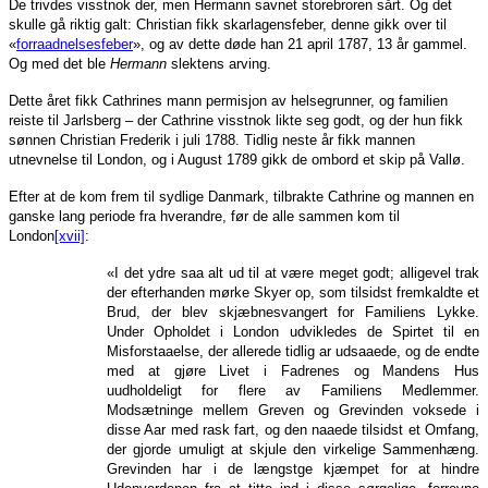
De trivdes visstnok der, men Hermann savnet storebroren sårt. Og det
skulle gå riktig galt: Christian fikk skarlagensfeber, denne gikk over til
«
forraadnelsesfeber
», og av dette døde han 21 april 1787, 13 år gammel.
Og med det ble
Hermann
slektens arving.
Dette året fikk Cathrines mann permisjon av helsegrunner, og familien
reiste til Jarlsberg – der Cathrine visstnok likte seg godt, og der hun fikk
sønnen Christian Frederik i juli 1788. Tidlig neste år fikk mannen
utnevnelse til London, og i August 1789 gikk de ombord et skip på Vallø.
Efter at de kom frem til sydlige Danmark, tilbrakte Cathrine og mannen en
ganske lang periode fra hverandre, før de alle sammen kom til
London
[xvii]
:
«I det ydre saa alt ud til at være meget godt; alligevel trak
der efterhanden mørke Skyer op, som tilsidst fremkaldte et
Brud, der blev skjæbnesvangert for Familiens Lykke.
Under Opholdet i London udvikledes de Spirtet til en
Misforstaaelse, der allerede tidlig ar udsaaede, og de endte
med at gjøre Livet i Fadrenes og Mandens Hus
uudholdeligt for flere av Familiens Medlemmer.
Modsætninge mellem Greven og Grevinden voksede i
disse Aar med rask fart, og den naaede tilsidst et Omfang,
der gjorde umuligt at skjule den virkelige Sammenhæng.
Grevinden har i de længstge kjæmpet for at hindre