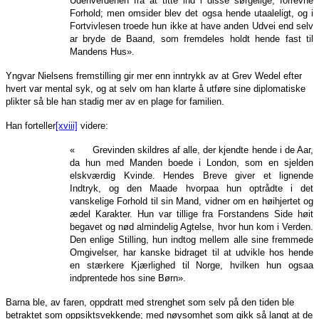
Udenverdenen fra at titte ind i disse sørgelige, forrevne
Forhold; men omsider blev det ogsa hende utaaleligt, og i
Fortvivlesen troede hun ikke at have anden Udvei end selv
ar bryde de Baand, som fremdeles holdt hende fast til
Mandens Hus».
Yngvar Nielsens fremstilling gir mer enn inntrykk av at Grev Wedel efter
hvert var mental syk, og at selv om han klarte å utføre sine diplomatiske
plikter så ble han stadig mer av en plage for familien.
Han forteller
[xviii]
videre:
« Grevinden skildres af alle, der kjendte hende i de Aar,
da hun med Manden boede i London, som en sjelden
elskværdig Kvinde. Hendes Breve giver et lignende
Indtryk, og den Maade hvorpaa hun optrådte i det
vanskelige Forhold til sin Mand, vidner om en høihjertet og
ædel Karakter. Hun var tillige fra Forstandens Side høit
begavet og nød almindelig Agtelse, hvor hun kom i Verden.
Den enlige Stilling, hun indtog mellem alle sine fremmede
Omgivelser, har kanske bidraget til at udvikle hos hende
en stærkere Kjærlighed til Norge, hvilken hun ogsaa
indprentede hos sine Børn».
Barna ble, av faren, oppdratt med strenghet som selv på den tiden ble
betraktet som oppsiktsvekkende; med nøysomhet som gikk så langt at de