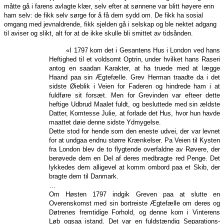
måtte gå i farens avlagte klær, selv efter at sønnene var blitt høyere enn
ham selv: de fikk selv sørge for å få dem sydd om. De fikk ha sosial
omgang med jevnaldrende, fikk sjelden gå i selskap og ble nektet adgang
til aviser og slikt, alt for at de ikke skulle bli smittet av tidsånden.
«I 1797 kom det i Gesantens Hus i London ved hans
Heftighed til et voldsomt Optrin, under hvilket hans Raseri
antog en saadan Karakter, at ha truede med at lægge
Haand paa sin Ægtefælle. Grev Herman traadte da i det
sidste Øieblik i Veien for Faderen og hindrede ham i at
fuldføre sit forsæt. Men for Grevinden var efteer dette
heftige Udbrud Maalet fuldt, og besluttede med sin ældste
Datter, Komtesse Julie, at forlade det Hus, hvor hun havde
maattet døie denne sidste Ydmygelse.
Dette stod for hende som den eneste udvei, der var levnet
for at undgaa endnu større Krænkelser. Pa Veien til Kysten
fra London blev de to flygtende overfaldne av Røvere, der
berøvede dem en Del af deres medbragte red Penge. Det
lykkedes dem alligevel at komm ombord paa et Skib, der
bragte dem til Danmark.
…
Om Høsten 1797 indgik Greven paa at slutte en
Overenskomst med sin bortreiste Ægtefælle om deres og
Døtrenes fremtidige Forhold, og denne kom i Vinterens
Løb ogsaa istand. Det var en fuldstændig Separations-