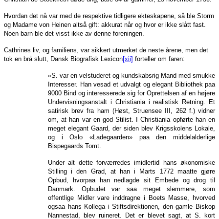
Hvordan det nå var med de respektive tidligere ekteskapene, så ble Storm
og Madame von Heinen altså gift: akkurat når og hvor er ikke slått fast.
Noen barn ble det visst ikke av denne foreningen.
Cathrines liv, og familiens, var sikkert utmerket de neste årene, men det
tok en brå slutt, Dansk Biografisk Lexicon
[xii]
forteller om faren:
«S. var en velstuderet og kundskabsrig Mand med smukke
Interesser. Han vesad et udvalgt og elegant Bibliothek paa
9000 Bind og interesserede sig for Oprettelsen af en højere
Undervisningsanstalt i Christiania i realistisk Retning. Et
satirisk brev fra ham (Høst, Struensee III, 262 f.) vidner
om, at han var en god Stilist. I Christiania opførte han en
meget elegant Gaard, der siden blev Krigsskolens Lokale,
og i Oslo «Ladegaarden» paa den middelalderlige
Bispegaards Tomt.
Under alt dette forværredes imidlertid hans økonomiske
Stilling i den Grad, at han i Marts 1772 maatte gjøre
Opbud, hvorpaa han nedlagde sit Embede og drog til
Danmark. Opbudet var saa meget slemmere, som
offentlige Midler vare inddragne i Boets Masse, hvorved
ogsaa hans Kollega i Stiftsdirektionen, den gamle Biskop
Nannestad, blev ruineret. Det er blevet sagt, at S. kort