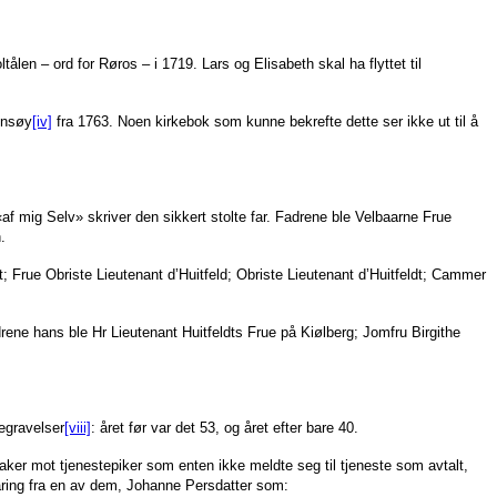
en – ord for Røros – i 1719. Lars og Elisabeth skal ha flyttet til
Onsøy
[iv]
fra 1763. Noen kirkebok som kunne bekrefte dette ser ikke ut til å
af mig Selv» skriver den sikkert stolte far. Fadrene ble Velbaarne Frue
.
; Frue Obriste Lieutenant d’Huitfeld; Obriste Lieutenant d’Huitfeldt; Cammer
ene hans ble Hr Lieutenant Huitfeldts Frue på Kiølberg; Jomfru Birgithe
egravelser
[viii]
: året før var det 53, og året efter bare 40.
ker mot tjenestepiker som enten ikke meldte seg til tjeneste som avtalt,
aring fra en av dem, Johanne Persdatter som: