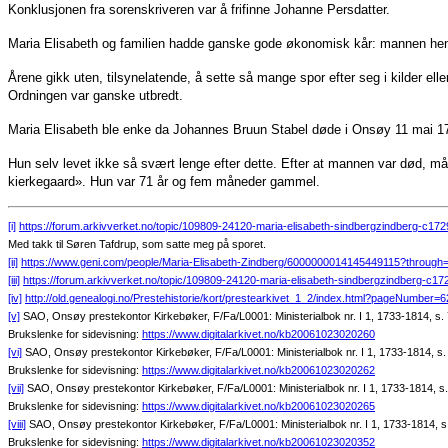
Konklusjonen fra sorenskriveren var å frifinne Johanne Persdatter.
Maria Elisabeth og familien hadde ganske gode økonomisk kår: mannen hen
Årene gikk uten, tilsynelatende, å sette så mange spor efter seg i kilder ell
Ordningen var ganske utbredt.
Maria Elisabeth ble enke da Johannes Bruun Stabel døde i Onsøy 11 mai 1
Hun selv levet ikke så svært lenge efter dette. Efter at mannen var død, måt
kierkegaard». Hun var 71 år og fem måneder gammel.
[i]
https://forum.arkivverket.no/topic/109809-24120-maria-elisabeth-sindbergzindberg-c172
Med takk til Søren Tafdrup, som satte meg på sporet.
[ii]
https://www.geni.com/people/Maria-Elisabeth-Zindberg/6000000014145449115?throu
[iii]
https://forum.arkivverket.no/topic/109809-24120-maria-elisabeth-sindbergzindberg-c17
[iv]
http://old.genealogi.no/Prestehistorie/kort/prestearkivet_1_2/index.html?pageNumber=6
[v]
SAO, Onsøy prestekontor Kirkebøker, F/Fa/L0001: Ministerialbok nr. I 1, 1733-1814, s.
Brukslenke for sidevisning:
https://www.digitalarkivet.no/kb20061023020260
[vi]
SAO, Onsøy prestekontor Kirkebøker, F/Fa/L0001: Ministerialbok nr. I 1, 1733-1814, s.
Brukslenke for sidevisning:
https://www.digitalarkivet.no/kb20061023020262
[vii]
SAO, Onsøy prestekontor Kirkebøker, F/Fa/L0001: Ministerialbok nr. I 1, 1733-1814, s
Brukslenke for sidevisning:
https://www.digitalarkivet.no/kb20061023020265
[viii]
SAO, Onsøy prestekontor Kirkebøker, F/Fa/L0001: Ministerialbok nr. I 1, 1733-1814, s
Brukslenke for sidevisning:
https://www.digitalarkivet.no/kb20061023020352