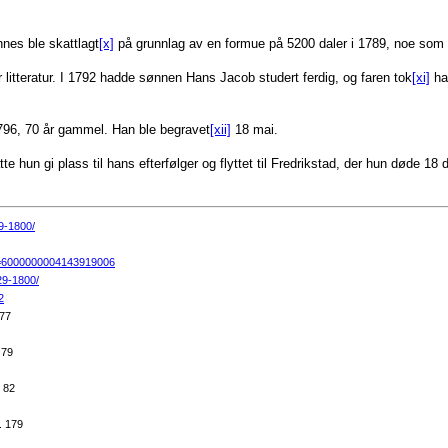
nes ble skattlagt
[x]
på grunnlag av en formue på 5200 daler i 1789, noe som p
er litteratur. I 1792 hadde sønnen Hans Jacob studert ferdig, og faren tok
[xi]
ham
796, 70 år gammel. Han ble begravet
[xii]
18 mai.
te hun gi plass til hans efterfølger og flyttet til Fredrikstad, der hun døde 1
9-1800/
gh=6000000004143919006
29-1800/
2
 77
 79
. 82
. 179