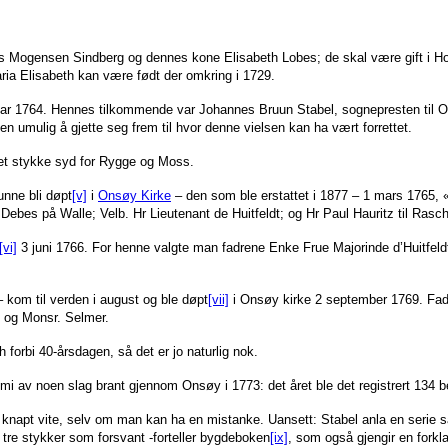
s Mogensen Sindberg og dennes kone Elisabeth Lobes; de skal være gift i Holtål
ia Elisabeth kan være født der omkring i 1729.
ebruar 1764. Hennes tilkommende var Johannes Bruun Stabel, sognepresten til 
nesten umulig å gjette seg frem til hvor denne vielsen kan ha vært forrettet.
 et stykke syd for Rygge og Moss.
unne bli døpt
[v]
i
Onsøy Kirke
– den som ble erstattet i 1877 – 1 mars 1765, «
ebes på Walle; Velb. Hr Lieutenant de Huitfeldt; og Hr Paul Hauritz til Rasch
[vi]
3 juni 1766. For henne valgte man fadrene Enke Frue Majorinde d’Huitfeldt
kom til verden i august og ble døpt
[vii]
i Onsøy kirke 2 september 1769. Fadr
 og Monsr. Selmer.
h forbi 40-årsdagen, så det er jo naturlig nok.
mi av noen slag brant gjennom Onsøy i 1773: det året ble det registrert 134 b
napt vite, selv om man kan ha en mistanke. Uansett: Stabel anla en serie sa
t tre stykker som forsvant -forteller bygdeboken
[ix]
, som også gjengir en forkl