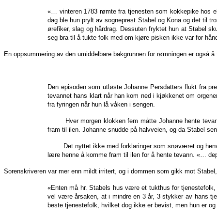
«… vinteren 1783 rømte fra tjenesten som kokkepike hos ekt
dag ble hun prylt av sogneprest Stabel og Kona og det til tro
ørefiker, slag og hårdrag. Dessuten fryktet hun at Stabel sk
seg bra til å tukte folk med om kjøre pisken ikke var for hån
En oppsummering av den umiddelbare bakgrunnen for rømningen er også å 
Den episoden som utløste Johanne Persdatters flukt fra prest
tevannet hans klart når han kom ned i kjøkkenet om orgenen.
fra fyringen når hun lå våken i sengen.
Hver morgen klokken fem måtte Johanne hente tevann 
fram til ilen. Johanne snudde på halvveien, og da Stabel sene
Det nyttet ikke med forklaringer som snøværet og henvisning
lære henne å komme fram til ilen for å hente tevann. «… dep
Sorenskriveren var mer enn mildt irritert, og i dommen som gikk mot Stabel
«Enten må hr. Stabels hus være et tukthus for tjenestefolk, 
vel være årsaken, at i mindre en 3 år, 3 stykker av hans tje
beste tjenestefolk, hvilket dog ikke er bevist, men hun er og