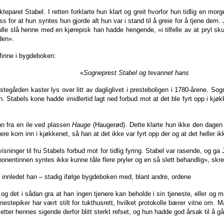
eparet Stabel. I retten forklarte hun klart og greit hvorfor hun tidlig en m
ss for at hun syntes hun gjorde alt hun var i stand til å greie for å tjene de
ulle slå henne med en kjørepisk han hadde hengende, «i tilfelle av at pryl sk
den».
finne i bygdeboken:
«
Sogneprest Stabel og tevannet hans
egården kaster lys over litt av dagliglivet i presteboligen i 1780-årene. Sog
 Stabels kone hadde imidlertid lagt ned forbud mot at det ble fyrt opp i kjøk
fra en ile ved plassen
Hauge
(Haugerød). Dette klarte hun ikke den dagen 
re kom inn i kjøkkenet, så han at det ikke var fyrt opp der og at det heller i
er til fru Stabels forbud mot for tidlig fyring. Stabel var rasende, og ga 
onentinnen syntes ikke kunne tåle flere pryler og en så slett behandlig», skr
, innledet han – stadig ifølge bygdeboken med, blant andre, ordene
og det i sådan gra at han ingen tjenere kan beholde i sin tjeneste, eller og m
nestepiker har vært stilt for tukthusrett, hvilket protokolle bærer vitne om.
 etter hennes sigende derfor blitt sterkt refset, og hun hadde god årsak til å g