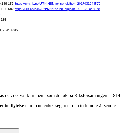
pp 146-152;
https://urn.nb.no/URN:NBN:no-nb_digibok_2017031048570
p 134-136;
https://urn.nb.no/URN:NBN:no-nb_digibok_2017031048570
3
. 185
4, s. 618-619
entas det: det var kun menn som deltok på Riksforsamlingen i 1814.
r innflytelse enn man tenker seg, mer enn to hundre år senere.
Søk