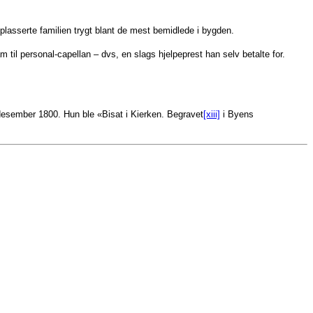
lasserte familien trygt blant de mest bemidlede i bygden.
 til personal-capellan – dvs, en slags hjelpeprest han selv betalte for.
8 desember 1800. Hun ble «Bisat i Kierken. Begravet
[xiii]
i Byens