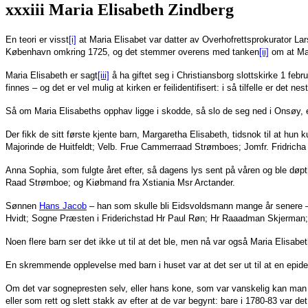
xxxiii Maria Elisabeth Zindberg
En teori er visst
[i]
at Maria Elisabet var datter av Overhofrettsprokurator Lar
København omkring 1725, og det stemmer overens med tanken
[ii]
om at Mar
Maria Elisabeth er sagt
[iii]
å ha giftet seg i Christiansborg slottskirke 1 f
finnes – og det er vel mulig at kirken er feilidentifisert: i så tilfelle er det 
Så om Maria Elisabeths opphav ligge i skodde, så slo de seg ned i Onsøy,
Der fikk de sitt første kjente barn, Margaretha Elisabeth, tidsnok til at hun k
Majorinde de Huitfeldt; Velb. Frue Cammerraad Strømboes; Jomfr. Fridricha D
Anna Sophia, som fulgte året efter, så dagens lys sent på våren og ble døpt
Raad Strømboe; og Kiøbmand fra Xstiania Msr Arctander.
Sønnen
Hans Jacob
– han som skulle bli Eidsvoldsmann mange år senere – 
Hvidt; Sogne Præsten i Friderichstad Hr Paul Røn; Hr Raaadman Skjerman;
Noen flere barn ser det ikke ut til at det ble, men nå var også Maria Elisabet
En skremmende opplevelse med barn i huset var at det ser ut til at en epide
Om det var sognepresten selv, eller hans kone, som var vanskelig kan man k
eller som rett og slett stakk av efter at de var begynt: bare i 1780-83 var de