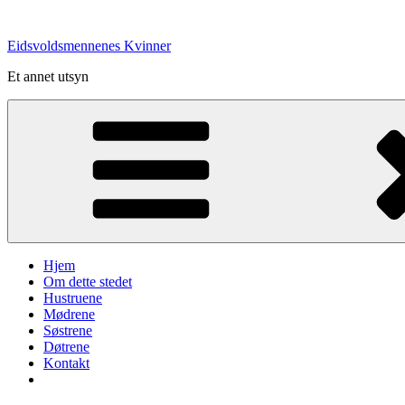
Gå
til
Eidsvoldsmennenes Kvinner
innhold
Et annet utsyn
Hjem
Om dette stedet
Hustruene
Mødrene
Søstrene
Døtrene
Kontakt