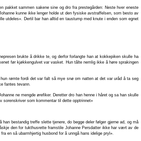
orgen pakket sammen sakene sine og dro fra prestegården: Neste hver eneste
m. Johanne kunne ikke lenger holde ut den fysiske avstraffelsen, som besto av
ulle utdeles». Dertil bar han alltid en taustump med knute i enden som egnet
nepresen brukte å drikke te, og derfor forlangte han at kokkepiken skulle ha
kenet før kjøkkengulvet var vasket. Hun tålte nemlig ikke å høre sprakingen
hun rømte fordi det var falt så mye snø om natten at det var uråd å ta seg
kke fantes tevann.
Johanne ne mengde ørefiker. Deretter dro han henne i håret og sa han skulle
ev sorenskriver som kommentar til dette opptrinnet»
å han bestandig treffe slette tjenere, do begge deler følger gjerne ad, og må
 Måskje den for tukthusrette framstile Johanne Persdatter ikke har vært av de
å fra en så ubarmhjertig husbond for å unngå hans idelige pryl».