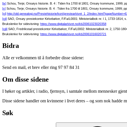
[ix]
Schou, Terje; Onsøys historie. B. 4 : Tiden fra 1700 til 1801; Onsøy kommune, 1999; 
[x]
Schou, Terje; Onsøys historie. B. 4 : Tiden fra 1700 til 1801; Onsøy kommune, 1999; p
[xi]
http://old.genealogi.no/Prestehistorie/kort/prestearkivet_1_2/index.html?pageNumber=6
[xii]
SAO, Onsøy prestekontor Kirkebøker, F/Fa/L0001: Ministerialbok nr. I 1, 1733-1814, s
Brukslenke for sidevisning:
https://www.digitalarkivet.no/kb20061023020358
[xiii]
SAO, Fredrikstad prestekontor Kirkebøker, F/Fa/L0002: Ministerialbok nr. 2, 1750-180
Brukslenke for sidevisning:
https://www.digitalarkivet.no/kb20061016020721
Bidra
Alle er velkommen til å forbedre disse sidene:
Send en mail, et brev eller ring 97 97 84 31
Om disse sidene
I bøker og artikler, i radio, fjernsyn, i samtale mellom mennesker gj
Disse sidene handler om kvinnene i livet deres – og som nok hadde me
Søk
Søk