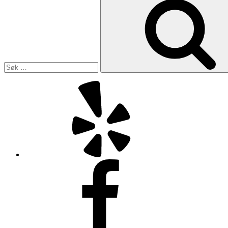
etter:
Yelp
Facebook