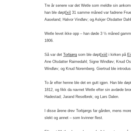
Tre år senere var det Wetle som meldte sin ankoms
han ble døpt
[xi]
31 samme måned var fadrene Frue 
Aaseland; Halvor Vindløv; og Askjer Olsdatter Dahl
Wetle levet ikke opp – han døde 3 ½ måned gamme
1806.
Så var det
Torbjørg
som ble døpt
[xiii]
i kirken på
Ei
Ane Olsdatter Raimedahl; Signe Windløv; Knud O
Windløv; og Knud Noremberg. Giertrud ble introdu
To år efter henne ble det en gutt igjen. Han ble døp
1812, og fikk da navnet Wetle efter sin avdøde bro
Hadestad; Jarand Reselbrek; og Lars Dalen.
I disse årene drev Torbjørgs far gården, mens more
slekt og annet – som kvinner flest.