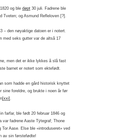
 1820 og ble
døpt
30 juli. Fadrene ble
ud Tveten; og Asmund Refleloven [?].
3 – den nøyaktige datoen er i notert.
n med seks gutter var de altså 17
ne, men det er ikke lykkes å slå fast
ste barnet er notert som ektefødt.
 som hadde en gård historisk knyttet
 sine foreldre, og brukte i noen år før
en
[xxi]
.
in farfar, ble født 20 februar 1846 og
 var fadrene Aaste Tÿtegraf; Thone
 Tor Aase. Else ble «introduseret» ved
av sin førstefødte!