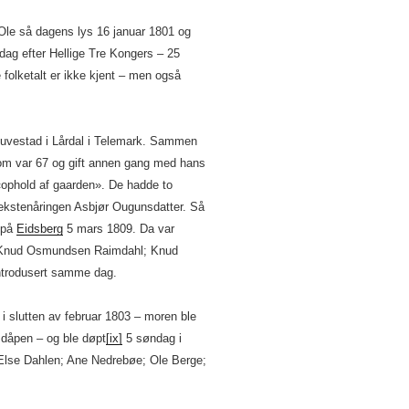
Ole så dagens lys 16 januar 1801 og
ag efter Hellige Tre Kongers – 25
 folketalt er ikke kjent – men også
Huvestad i Lårdal i Telemark. Sammen
om var 67 og gift annen gang med hans
«ophold af gaarden». De hadde to
sekstenåringen Asbjør Ougunsdatter. Så
 på
Eidsberg
5 mars 1809. Da var
; Knud Osmundsen Raimdahl; Knud
ntrodusert samme dag.
i slutten av februar 1803 – moren ble
 dåpen – og ble døpt
[ix]
5 søndag i
Else Dahlen; Ane Nedrebøe; Ole Berge;