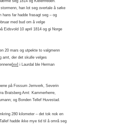
 nærme seg 1814 og Kielerfreden.
 stormenn, han lot seg overtale å søke
m hans far hadde frasagt seg – og
 februar med bud om å velge
på Eidsvold 10 april 1814 og gi Norge
ken 20 mars og utpekte to valgmenn
g amt, der det skulle velges
mennene
[xv]
i Laurdal ble Herman
gnene på Fossum Jernverk, Severin
fra Bratsberg Amt: Kammerherre,
umann; og Bonden Tellef Huvestad.
omkring 280 kilometer – det tok nok en
Tallef hadde ikke mye tid til å områ seg