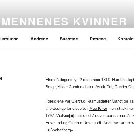
SMENNENES KVINNER
ustruene
Mødrene
Søstrene
Døtrene
Kontakt
R
Else så dagens lys 2 desember 1816. Hun ble døp
Berge; Alkier Gundersdatter; Aslak Dal; Gunder Om
Foreldrene var
Giertrud Rasmusdatter Mandt
og
Ta
til ekteskap for disse to i
Moe Kirke
– en stavkirke 
1797. Vielsen
[iii]
fant sted 7 november samme år: «
Huvestad og Giertrud Rasmusdt: Nedrebø før trolo
Hr Aschenberg».