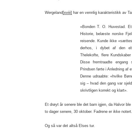
Wergeland
[xviii]
har en vennlig karakteristikk av Ta
«Bonden T. O. Huvestad. Et
Historie, belæste norske Fj
reisende. Kunde ikke «sættes
derhos, i dybet af den el
Thelekofte, flere Kundskaber
Disse fremtraadte engang 
Prindsen førte i Anledning af 
Denne udraabte: «hvilke Bønd
sig – hvad den gang var sje
skrivtligen korrekt og klart».
Et drøyt år senere ble det barn igjen, da Halvor bl
to dager senere, 30 oktober. Fadrene er ikke notert
Og så var det altså Elses tur.