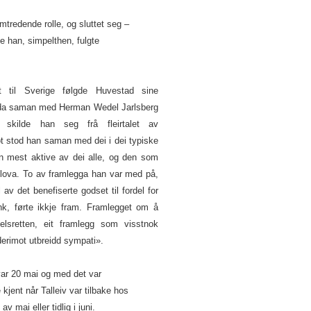
tredende rolle, og sluttet seg –
je han, simpelthen, fulgte
t til Sverige følgde Huvestad sine
tida saman med Herman Wedel Jarlsberg
e skilde han seg frå fleirtalet av
t stod han saman med dei i dei typiske
n mest aktive av dei alle, og den som
nlova. To av framlegga han var med på,
 av det benefiserte godset til fordel for
ank, førte ikkje fram. Framlegget om å
elsretten, eit framlegg som visstnok
derimot utbreidd sympati».
 var 20 mai og med det var
e kjent når Talleiv var tilbake hos
v mai eller tidlig i juni.