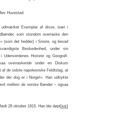
llev Huvestad:
 udmærket Exemplar af disse, især i
eldbønder, som stundom overraske den
» (som det hedder) i Snorre, og besad
sværdigste Beskedenhed, under sin
 i Udenverdenes Historie og Geografi.
saa overraskende under en Diskurs
et af de sidste napoleonske Feldtslag, at
er der dog er i Norge!». Han udtrykte
ldent mellem de norske Bønder – ogsaa
e født 28 oktober 1815. Han ble døpt
[xix]
.