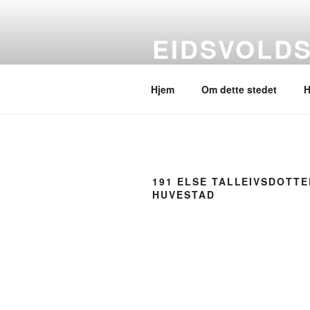
Gå
til
EIDSVOLD
innhold
Et annet utsyn
Hjem
Om dette stedet
H
191 ELSE TALLEIVSDOTTE
HUVESTAD