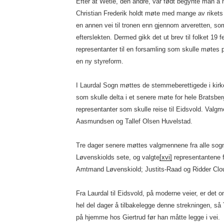
Efter at Wetle, den andre, var født begynte man å
Christian Frederik holdt møte med mange av rikets
en annen vei til tronen enn gjennom arveretten, so
efterslekten. Dermed gikk det ut brev til folket 19
representanter til en forsamling som skulle møtes 
en ny styreform.
I Laurdal Sogn møttes de stemmeberettigede i kir
som skulle delta i et senere møte for hele Bratsber
representanter som skulle reise til Eidsvold. Valg
Aasmundsen og Tallef Olsen Huvelstad.
Tre dager senere møttes valgmennene fra alle so
Løvenskiolds sete, og valgte
[xvi]
representantene 
Amtmand Løvenskiold; Justits-Raad og Ridder Clo
Fra Laurdal til Eidsvold, på moderne veier, er det 
hel del dager å tilbakelegge denne strekningen, så 
på hjemme hos Giertrud før han måtte legge i vei.