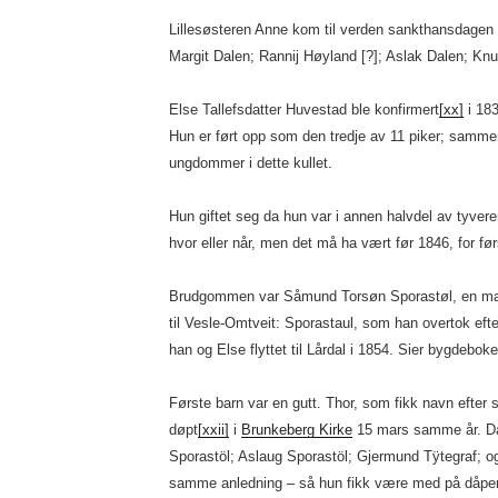
Lillesøsteren Anne kom til verden sankthansdagen
Margit Dalen; Rannij Høyland [?]; Aslak Dalen; Kn
Else Tallefsdatter Huvestad ble konfirmert
[xx]
i 183
Hun er ført opp som den tredje av 11 piker; samme
ungdommer i dette kullet.
Hun giftet seg da hun var i annen halvdel av tyvere
hvor eller når, men det må ha vært før 1846, for før
Brudgommen var Såmund Torsøn Sporastøl, en man
til Vesle-Omtveit: Sporastaul, som han overtok efter
han og Else flyttet til Lårdal i 1854. Sier bygdebok
Første barn var en gutt. Thor, som fikk navn efter s
døpt
[xxii]
i
Brunkeberg Kirke
15 mars samme år. Da
Sporastöl; Aslaug Sporastöl; Gjermund Tÿtegraf; og
samme anledning – så hun fikk være med på dåpen 