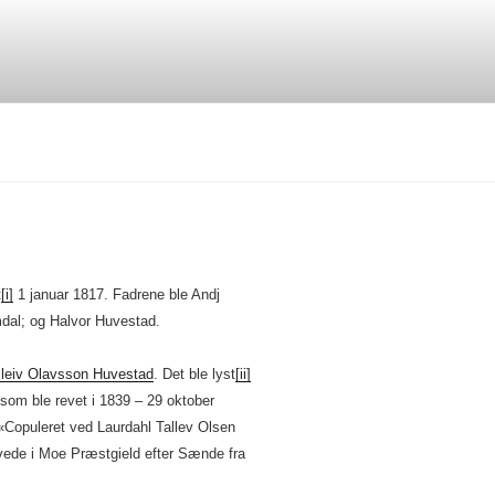
t
[i]
1 januar 1817. Fadrene ble Andj
dal; og Halvor Huvestad.
lleiv Olavsson Huvestad
. Det ble lyst
[ii]
som ble revet i 1839 – 29 oktober
Copuleret ved Laurdahl Tallev Olsen
vede i Moe Præstgield efter Sænde fra