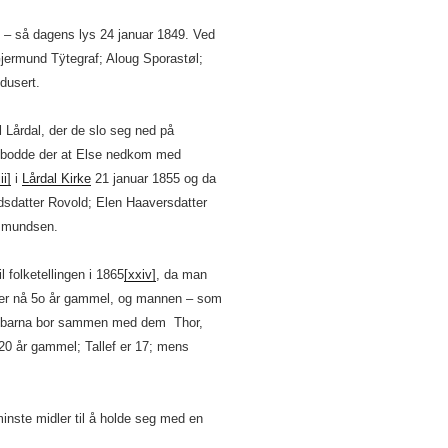
n – så dagens lys 24 januar 1849. Ved
Gjermund Tÿtegraf; Aloug Sporastøl;
dusert.
 Lårdal, der de slo seg ned på
de bodde der at Else nedkom med
ii]
i
Lårdal Kirke
21 januar 1855 og da
dsdatter Rovold; Elen Haaversdatter
Asmundsen.
l folketellingen i 1865
[xxiv]
, da man
e er nå 5o år gammel, og mannen – som
tre barna bor sammen med dem Thor,
0 år gammel; Tallef er 17; mens
inste midler til å holde seg med en