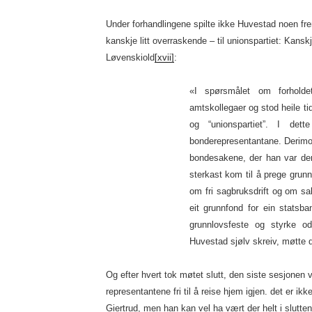
Under forhandlingene spilte ikke Huvestad noen frem
kanskje litt overraskende – til unionspartiet: Kansk
Løvenskiold
[xvii]
:
«I spørsmålet om forholde
amtskollegaer og stod heile 
og “unionspartiet”. I dett
bonderepresentantane. Derimo
bondesakene, der han var de
sterkast kom til å prege grun
om fri sagbruksdrift og om sal
eit grunnfond for ein statsb
grunnlovsfeste og styrke od
Huvestad sjølv skreiv, møtte 
Og efter hvert tok møtet slutt, den siste sesjonen
representantene fri til å reise hjem igjen. det er ikk
Giertrud, men han kan vel ha vært der helt i slutten a