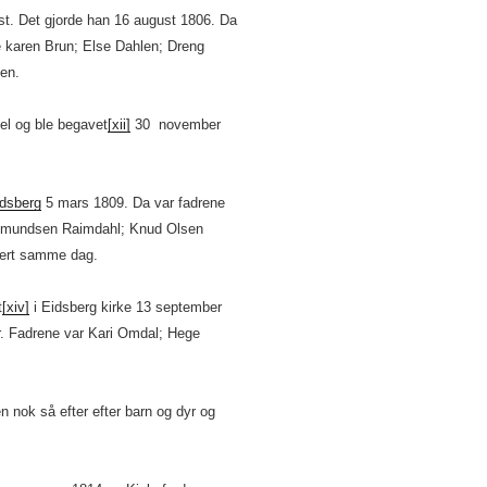
t. Det gjorde han 16 august 1806. Da
karen Brun; Else Dahlen; Dreng
en.
l og ble begavet
[xii]
30 november
dsberg
5 mars 1809. Da var fadrene
smundsen Raimdahl; Knud Olsen
sert samme dag.
t
[xiv]
i Eidsberg kirke 13 september
r. Fadrene var Kari Omdal; Hege
n nok så efter efter barn og dyr og