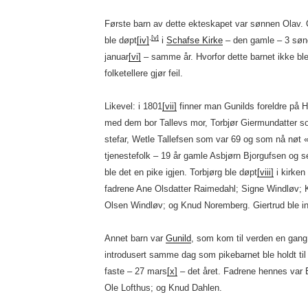
Første barn av dette ekteskapet var sønnen Olav. 
,
[v]
ble døpt
[iv]
i
Schafse Kirke
– den gamle – 3 sønd
januar
[vi]
– samme år. Hvorfor dette barnet ikke ble
folketellere gjør feil.
Likevel: i 1801
[vii]
finner man Gunilds foreldre på 
med dem bor Tallevs mor, Torbjør Giermundatter s
stefar, Wetle Tallefsen som var 69 og som nå nøt 
tjenestefolk – 19 år gamle Asbjørn Bjorgufsen og 
ble det en pike igjen. Torbjørg ble døpt
[viii]
i kirken
fadrene Ane Olsdatter Raimedahl; Signe Windløv
Olsen Windløv; og Knud Noremberg. Giertrud ble i
Annet barn var
Gunild
, som kom til verden en gang 
introdusert samme dag som pikebarnet ble holdt til
faste – 27 mars
[x]
– det året. Fadrene hennes var 
Ole Lofthus; og Knud Dahlen.