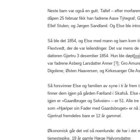
Neste barn var også en gutt. Tallef – efter morfare
dåpen 25 februar fikk han fadrene Aase Tÿtegraf; 
Ellef Stulen; og Jørgen Sandland. Og Else ble intro
Så ble det 1854, og Else med mann og barn kom til
Flextvedt, der de var leilendinger. Det var mens 
datteren Gjertru 3 desember 1854. Hun ble døpt
[xxi
var fadrene Asberg Larsdatter Anner [?]; Gro Amun
Digolene; Østen Haaversen; og Kirkesanger Ole 
Så forsvinner Else og familien av syne i ti år frem ti
finner dem igjen på gården Fælland i Skafså. Els
igjen er «Gaardbruger og Selveier» – er 51. Alle 
som «Hjælper sin Fader med Gaardsbruget» er nå 2
Gjertrud fremdeles bare er 12 år gammel.
Økonomisk går det vel så noenlunde: de har i det m
tjenestepike, 19 år gamle Hæge Halvorsdatter.