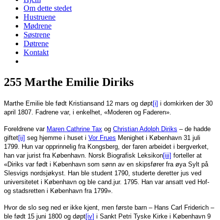
Om dette stedet
Hustruene
Mødrene
Søstrene
Døtrene
Kontakt
255 Marthe Emilie Diriks
Marthe Emilie ble født Kristiansand 12 mars og døpt
[i]
i domkirken der 30
april 1807. Fadrene var, i enkelhet, «Moderen og Faderen».
Foreldrene var
Maren Cathrine Tax
og
Christian Adolph Diriks
– de hadde
giftet
[ii]
seg hjemme i huset i
Vor Frues
Menighet i København 31 juli
1799. Hun var opprinnelig fra Kongsberg, der faren arbeidet i bergverket,
han var jurist fra København. Norsk Biografisk Leksikon
[iii]
forteller at
«Diriks var født i København som sønn av en skipsfører fra øya Sylt på
Slesvigs nordsjøkyst. Han ble student 1790, studerte deretter jus ved
universitetet i København og ble cand.jur. 1795. Han var ansatt ved Hof-
og stadsretten i København fra 1799».
Hvor de slo seg ned er ikke kjent, men første barn – Hans Carl Friderich –
ble født 15 juni 1800 og døpt
[iv]
i Sankt Petri Tyske Kirke i København 9