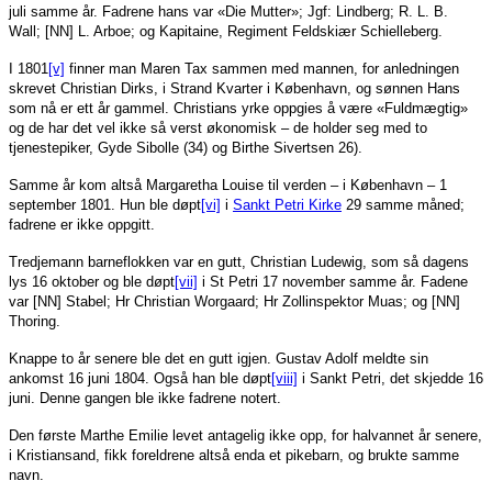
juli samme år. Fadrene hans var «Die Mutter»; Jgf: Lindberg; R. L. B.
Wall; [NN] L. Arboe; og Kapitaine, Regiment Feldskiær Schielleberg.
I 1801
[v]
finner man Maren Tax sammen med mannen, for anledningen
skrevet Christian Dirks, i Strand Kvarter i København, og sønnen Hans
som nå er ett år gammel. Christians yrke oppgies å være «Fuldmægtig»
og de har det vel ikke så verst økonomisk – de holder seg med to
tjenestepiker, Gyde Sibolle (34) og Birthe Sivertsen 26).
Samme år kom altså Margaretha Louise til verden – i København – 1
september 1801. Hun ble døpt
[vi]
i
Sankt Petri Kirke
29 samme måned;
fadrene er ikke oppgitt.
Tredjemann barneflokken var en gutt, Christian Ludewig, som så dagens
lys 16 oktober og ble døpt
[vii]
i St Petri 17 november samme år. Fadene
var [NN] Stabel; Hr Christian Worgaard; Hr Zollinspektor Muas; og [NN]
Thoring.
Knappe to år senere ble det en gutt igjen. Gustav Adolf meldte sin
ankomst 16 juni 1804. Også han ble døpt
[viii]
i Sankt Petri, det skjedde 16
juni. Denne gangen ble ikke fadrene notert.
Den første Marthe Emilie levet antagelig ikke opp, for halvannet år senere,
i Kristiansand, fikk foreldrene altså enda et pikebarn, og brukte samme
navn.