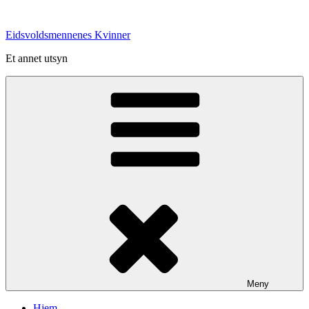
Gå
til
Eidsvoldsmennenes Kvinner
innhold
Et annet utsyn
Meny
Hjem