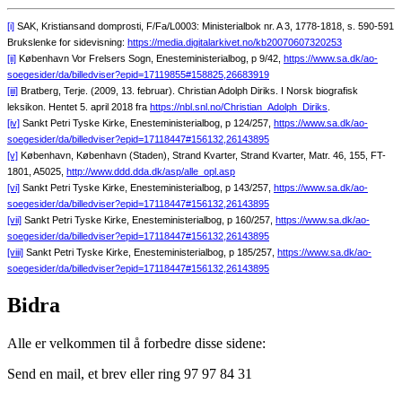
[i]
SAK, Kristiansand domprosti, F/Fa/L0003: Ministerialbok nr. A 3, 1778-1818, s. 590-591
Brukslenke for sidevisning:
https://media.digitalarkivet.no/kb20070607320253
[ii]
København Vor Frelsers Sogn, Enesteministerialbog, p 9/42,
https://www.sa.dk/ao-
soegesider/da/billedviser?epid=17119855#158825,26683919
[iii]
Bratberg, Terje. (2009, 13. februar). Christian Adolph Diriks. I Norsk biografisk
leksikon. Hentet 5. april 2018 fra
https://nbl.snl.no/Christian_Adolph_Diriks
.
[iv]
Sankt Petri Tyske Kirke, Enesteministerialbog, p 124/257,
https://www.sa.dk/ao-
soegesider/da/billedviser?epid=17118447#156132,26143895
[v]
København, København (Staden), Strand Kvarter, Strand Kvarter, Matr. 46, 155, FT-
1801, A5025,
http://www.ddd.dda.dk/asp/alle_opl.asp
[vi]
Sankt Petri Tyske Kirke, Enesteministerialbog, p 143/257,
https://www.sa.dk/ao-
soegesider/da/billedviser?epid=17118447#156132,26143895
[vii]
Sankt Petri Tyske Kirke, Enesteministerialbog, p 160/257,
https://www.sa.dk/ao-
soegesider/da/billedviser?epid=17118447#156132,26143895
[viii]
Sankt Petri Tyske Kirke, Enesteministerialbog, p 185/257,
https://www.sa.dk/ao-
soegesider/da/billedviser?epid=17118447#156132,26143895
Bidra
Alle er velkommen til å forbedre disse sidene:
Send en mail, et brev eller ring 97 97 84 31