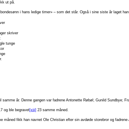
ikk ut på.
esønn i hans ledige timer» – som det står. Også i sine siste år laget han
iver
ger skriver
.
gle tunge
kor
unge
r.
il samme år. Denne gangen var fadrene Antonette Røbøl; Gunild Sundbye; F
7 og ble begravet
[xiii]
23 samme måned.
måned fikk han navnet Ole Christian efter sin avdøde storebror og fadrene