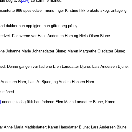
 ble begravet
[xxv]
16 samme måned.
senterte 986 spesiedaler, mens Inger Kirstine fikk brukets skog, antagelig
and dukker hun opp igjen: hun gifter seg på ny.
redvei. Forloverne var Hans Andersen Horn og Niels Olsen Biune.
ene Johanne Marie Johansdatter Biune; Maren Margrethe Olsdatter Biune;
. Denne gangen var fadrene Elen Larsdatter Bjune; Lars Andersen Bjune;
 Andersen Horn; Lars A. Bjune; og Anders Hansen Horn.
e måned.
]
annen juledag fikk han fadrene Elen Maria Larsdatter Bjune; Karen
 Anne Maria Mathisdatter; Karen Hansdatter Bjune; Lars Andersen Bjune;