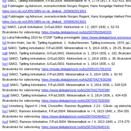
[vi]
SAKO, Tjølling kirkebøker, F/Fa/L0004: Ministerialbok nr. 4, 1779-1817, s. 432-433. Bru
[vii]
Fuldmagter og Adresser, overantvordede Norges Regent, Hans Kongelige Høihed Prinds Ch
https://urn.nb.no/URN:NBN:no-nb_digibok_2009062913001
[viii]
Fuldmagter og Adresser, overantvordede Norges Regent, Hans Kongelige Høihed Prinds C
https://urn.nb.no/URN:NBN:no-nb_digibok_2009062913001
[ix]
SAKO, Larvik kirkebøker, G/Ga/L0002: Klokkerbok nr. I 2, 1807-1830, s. 52-53
Brukslenke for sidevisning:
https://media.digitalarkivet.no/kb20070502640103
[x]
Lokal folketelling 1814 for 0725P Tjølling prestegjeld;
https://www.digitalarkivet.no/cen
[xi]
Krohn-Holm, Jan W., Tjølling bygdebok. 1 : Kulturhistorien, Tjølling kommune, 1974, pp
[xii]
SAKO, Tjølling kirkebøker, F/Fa/L0005: Ministerialbok nr. 5, 1814-1836, s. 28-29, Bruks
[xiii]
SAKO, Tjølling kirkebøker, G/Ga/L0001: Klokkerbok nr. 1, 1814-1835, s. 192, Brukslen
[xiv]
SAKO, Tjølling kirkebøker, G/Ga/L0001: Klokkerbok nr. 1, 1814-1835, s. 38, Brukslenk
[xv]
SAKO, Tjølling kirkebøker, G/Ga/L0001: Klokkerbok nr. 1, 1814-1835, s. 62
Brukslenke for sidevisning:
https://media.digitalarkivet.no/kb20051017051031
[xvi]
SAKO, Tjølling kirkebøker, F/Fa/L0005: Ministerialbok nr. 5, 1814-1836, s. 92-93
Brukslenke for sidevisning:
https://media.digitalarkivet.no/kb20070427630266
[xvii]
SAKO, Tjølling kirkebøker, F/Fa/L0005: Ministerialbok nr. 5, 1814-1836, s. 528-529
Brukslenke for sidevisning:
https://www.digitalarkivet.no/kb20070427630380
[xviii]
SAKO, Tjølling kirkebøker, F/Fa/L0005: Ministerialbok nr. 5, 1814-1836, s. 434-435
Brukslenke for sidevisning:
https://www.digitalarkivet.no/kb20070427630359
[xix]
Unneberg, Sigurd H. | Holt, Christoffer; Ramnes Bygdebok. 2 2/1 : Gårds- og slektshi
[xx]
SAKO, Ramnes kirkebøker, F/Fa/L0004: Ministerialbok nr. I 4, 1813-1840, s. 354-355
Brukslenke for sidevisning:
https://www.digitalarkivet.no/kb20070424640177
[xxi]
SAKO, Ramnes kirkebøker, F/Fa/L0004: Ministerialbok nr. I 4, 1813-1840, s. 274-275
Brukslenke for sidevisning:
https://www.digitalarkivet.no/kb20070424640141