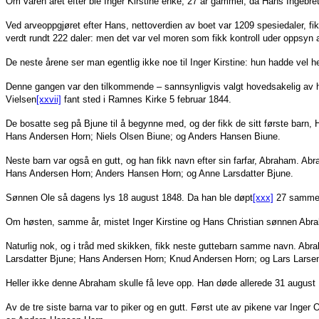
Om våren året efter ble Inger Kirstine enke, 27 år gammel, da Hans Ingebre
Ved arveoppgjøret efter Hans, nettoverdien av boet var 1209 spesiedaler, fi
verdt rundt 222 daler: men det var vel moren som fikk kontroll uder oppsyn 
De neste årene ser man egentlig ikke noe til Inger Kirstine: hun hadde vel h
Denne gangen var den tilkommende – sannsynligvis valgt hovedsakelig av h
Vielsen
[xxvii]
fant sted i Ramnes Kirke 5 februar 1844.
De bosatte seg på Bjune til å begynne med, og der fikk de sitt første barn
Hans Andersen Horn; Niels Olsen Biune; og Anders Hansen Biune.
Neste barn var også en gutt, og han fikk navn efter sin farfar, Abraham. A
Hans Andersen Horn; Anders Hansen Horn; og Anne Larsdatter Bjune.
Sønnen Ole så dagens lys 18 august 1848. Da han ble døpt
[xxx]
27 samme m
Om høsten, samme år, mistet Inger Kirstine og Hans Christian sønnen Abr
Naturlig nok, og i tråd med skikken, fikk neste guttebarn samme navn. A
Larsdatter Bjune; Hans Andersen Horn; Knud Andersen Horn; og Lars Larse
Heller ikke denne Abraham skulle få leve opp. Han døde allerede 31 augu
Av de tre siste barna var to piker og en gutt. Først ute av pikene var Inger 