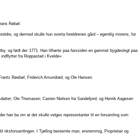
Frans Røbøl.
reldre, og dermed skulle hun overta foreldrenes gård – egentlig morens, for
by, og født der 1771. Han tilhørte paa farssiden en gammel bygdeslegt paa
indflytter fra Roppastad i Kvelde».
Frantz Røebøl; Friderich Amundrød; og Ole Hansen.
sdatter; Ole Thomasen; Casten Nielsen fra Sandefjord; og Henrik Aagesen
, der han ba om at det skulle velges representanter til en forsamling som
til riksforsamlingen. I Tjølling bestemte man, enstemmig, Proprietair og