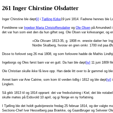
261 Inger Chirstine Olsdatter
Inger Chirstine ble døpt
[i]
i
Tjølling Kirke
19 juni 1814. Fadrene hennes ble L
Foreldrene var
Ingebor Maria Christoffersdatter
og
Ole Olsen
på Amundrød i T
det var hun som eiet den da hun giftet seg. Ole Olsen var kirkesanger, og e
«
Ola Olssøn
1813-35, g. 1808 m. eneste datter her In
Nordre Skalberg, hvorav en gren omkr. 1700 ind paa Østb
Disse to forlovet seg 26 mai 1808, og som forlovere hadde de Mathis Lindh
Ingeborgs og Oles først barn var en gutt. Da han ble døpt
[iv]
11 juni 1809 f
Ole Christian skulle ikke få leve opp. Han døde litt over to år gammel og bl
Annet barn var Ane Catrine, som kom til verden tidlig i 1812 og ble døpt
[vi]
Linglem.
Så gikk 1813 til og 1814 opprant: det var fredsslutning i Kiel, det ble notab
skulle møtes på Eidsvold 10 april, og gi Norge en ny forfatning.
I Tjølling ble det holdt gudstjeneste fredag 25 februar 1814, og der valgte 
Sections-Chef Iver Hesselberg paa Brække, og Gaardbruger og Selveier O