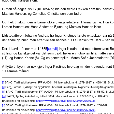
og Anders Hansen Horn.
Gutten så dages lys 17 juli 1854 og ble den tredje i rekken som fikk navne
Mathias Hansen; og Cornelius Christiansen som fadre.
Og, helt til slutt i denne barneflokken, yngstedatteren Hanna Karine. Hun k
Larsen Hanestuen; Hans Andersen Bjune; og Mathias Hansen Horn.
Eldstedatteren Johanne Andrea, fra Inger Kirstines første ekteskap, var nå 1
det andre grunner, men efter vielsen hennes til Ole Hansen fra Dahl – han var
Der, i Larvik, finner man i 1865
[xxxvii]
Inger Kirstine, nå med efternavnet Bre
stilling, og kanskje det var det som trakk heller enn utsikten til å måtte 
(11); og Hanna Karine (8). Og en tjenestepike, Maren Sofie Jacobsdatter (26
Å flytte til byen har nok gjort Inger Kirstines hverdag mindre krevende, ren
10 samme måned.
[i]
SAKO, Tjølling kirkebøker, F/Fa/L0004: Ministerialbok nr. 4, 1779-1817, s. 438-439. Bruk
[ii]
Berg, Lorens, Tjølling : en bygdebok : historisk skildring av bygdens utvikling fra gammel 
[iii]
SAKO, Tjølling kirkebøker, F/Fa/L0004: Ministerialbok nr. 4, 1779-1817, s. 58-59, Bruksl
[iv]
SAKO, Tjølling kirkebøker, F/Fa/L0004: Ministerialbok nr. 4, 1779-1817, s. 404-405
Brukslenke for sidevisning:
https://www.digitalarkivet.no/kb20070427630035
[v]
SAKO, Tjølling kirkebøker, F/Fa/L0004: Ministerialbok nr. 4, 1779-1817, s. 268-269
Brukslenke for sidevisning:
https://www.digitalarkivet.no/kb20070427620705