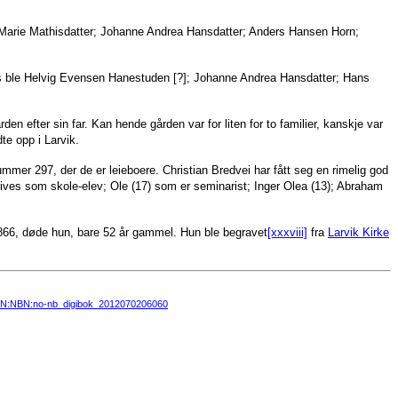
 Marie Mathisdatter; Johanne Andrea Hansdatter; Anders Hansen Horn;
 ble Helvig Evensen Hanestuden [?]; Johanne Andrea Hansdatter; Hans
n efter sin far. Kan hende gården var for liten for to familier, kanskje var
te opp i Larvik.
mmer 297, der de er leieboere. Christian Bredvei har fått seg en rimelig god
rives som skole-elev; Ole (17) som er seminarist; Inger Olea (13); Abraham
r 1866, døde hun, bare 52 år gammel. Hun ble begravet
[xxxviii]
fra
Larvik Kirke
URN:NBN:no-nb_digibok_2012070206060