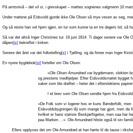
På amtsnivå – det vil si, i grevskapet – møttes sognenes valgmenn 10 mars, 
Under møtene på Eidsvold gjorde ikke Ole Olsen så mye vesen av seg, men st
Og så reiste han vel hjem igjen, en tur som kunne ta en tre dagers tid, så h
Så var det altså Inger Christines tur. 19 juni 1814. Ti dager senere var Ol
dåpen
[ix]
bekreftet i kirken.
Senere det året var det folketelling
[x]
i Tjølling, og da finner man Inger Ki
En nyere bygdebok
[xi]
forteller om Ole Olsen:
«
Ole Olsen Amundrød
var bygdemann, slekten bod
og prestens medhjelper. Efter Eidsvoldsmøtet bygget h
saker som ble drøftet – heter det i efterslektens papi
I et brev som Ole Olsen sendte hjem fra Eidsvold, da
«De Folk som vi logerer hos er kuns Bønderfolk, men i
Eidsvoldsbygningen lå) som mange har gjort, men da fi
hvilket er hans største Beskjæftigelse, men saa har 
paa Marken …». Ole Amundrød hilste også til sin famil
Ellers opplyses det om Ole Amundrød at han hørte til de tause i riksfor