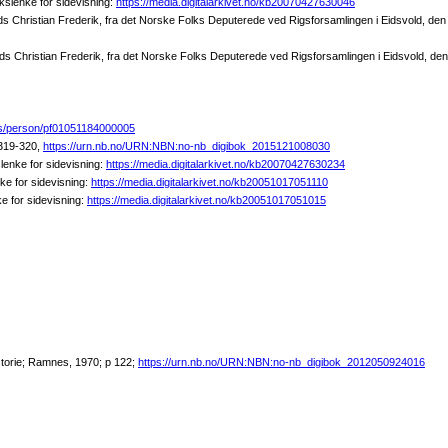
kslenke for sidevisning:
https://media.digitalarkivet.no/kb20070427630046
ristian Frederik, fra det Norske Folks Deputerede ved Rigsforsamlingen i Eidsvold, den 10.
hristian Frederik, fra det Norske Folks Deputerede ved Rigsforsamlingen i Eidsvold, den 10
sus/person/pf01051184000005
 319-320,
https://urn.nb.no/URN:NBN:no-nb_digibok_2015121008030
lenke for sidevisning:
https://media.digitalarkivet.no/kb20070427630234
ke for sidevisning:
https://media.digitalarkivet.no/kb20051017051110
e for sidevisning:
https://media.digitalarkivet.no/kb20051017051015
storie; Ramnes, 1970; p 122;
https://urn.nb.no/URN:NBN:no-nb_digibok_2012050924016