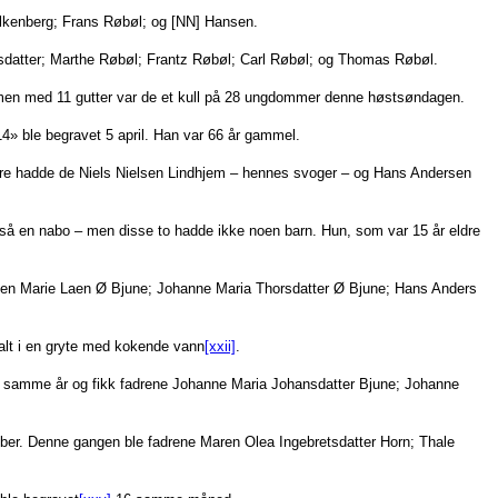
Falkenberg; Frans Røbøl; og [NN] Hansen.
sdatter; Marthe Røbøl; Frantz Røbøl; Carl Røbøl; og Thomas Røbøl.
mmen med 11 gutter var de et kull på 28 ungdommer denne høstsøndagen.
4» ble begravet 5 april. Han var 66 år gammel.
ere hadde de Niels Nielsen Lindhjem – hennes svoger – og Hans Andersen
så en nabo – men disse to hadde ikke noen barn. Hun, som var 15 år eldre
en Marie Laen Ø Bjune; Johanne Maria Thorsdatter Ø Bjune; Hans Anders
 falt i en gryte med kokende vann
[xxii]
.
 samme år og fikk fadrene Johanne Maria Johansdatter Bjune; Johanne
er. Denne gangen ble fadrene Maren Olea Ingebretsdatter Horn; Thale