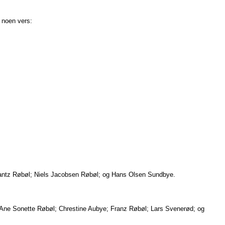
 noen vers:
rantz Røbøl; Niels Jacobsen Røbøl; og Hans Olsen Sundbye.
 Ane Sonette Røbøl; Chrestine Aubye; Franz Røbøl; Lars Svenerød; og