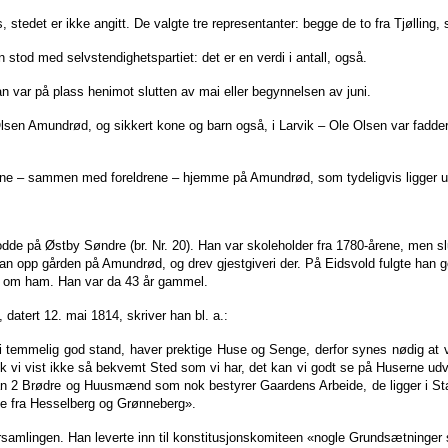
stedet er ikke angitt. De valgte tre representanter: begge de to fra Tjøllin
od med selvstendighetspartiet: det er en verdi i antall, også.
an var på plass henimot slutten av mai eller begynnelsen av juni.
e Olsen Amundrød, og sikkert kone og barn også, i Larvik – Ole Olsen var fadde
rstine – sammen med foreldrene – hjemme på Amundrød, som tydeligvis ligger
de på Østby Søndre (br. Nr. 20). Han var skoleholder fra 1780-årene, men sl
an opp gården på Amundrød, og drev gjestgiveri der. På Eidsvold fulgte han g
rer om ham. Han var da 43 år gammel.
tert 12. mai 1814, skriver han bl. a.:
 temmelig god stand, haver prektige Huse og Senge, derfor synes nødig at v
k vi vist ikke så bekvemt Sted som vi har, det kan vi godt se på Huserne u
han 2 Brødre og Huusmænd som nok bestyrer Gaardens Arbeide, de ligger i Sta
ie fra Hesselberg og Grønneberg».
samlingen. Han leverte inn til konstitusjonskomiteen «nogle Grundsætninger