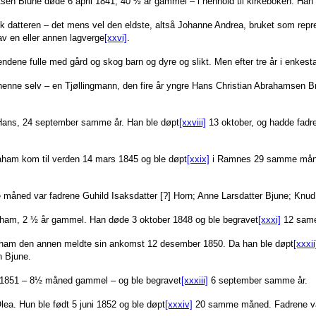
tsen Biune døde 6 april 1841, 40 ½ år gammel – i henhold til kirkeboken. Han
kk datteren – det mens vel den eldste, altså Johanne Andrea, bruket som repre
av en eller annen lagverge
[xxvi]
.
endene fulle med gård og skog barn og dyre og slikt. Men efter tre år i enkest
enne selv – en Tjøllingmann, den fire år yngre Hans Christian Abrahamsen B
, Hans, 24 september samme år. Han ble døpt
[xxviii]
13 oktober, og hadde fadr
braham kom til verden 14 mars 1845 og ble døpt
[xxix]
i Ramnes 29 samme måned
åned var fadrene Guhild Isaksdatter [?] Horn; Anne Larsdatter Bjune; Knud
aham, 2 ½ år gammel. Han døde 3 oktober 1848 og ble begravet
[xxxi]
12 sam
braham den annen meldte sin ankomst 12 desember 1850. Da han ble døpt
[xxxii
n Bjune.
st 1851 – 8½ måned gammel – og ble begravet
[xxxiii]
6 september samme år.
Olea. Hun ble født 5 juni 1852 og ble døpt
[xxxiv]
20 samme måned. Fadrene var