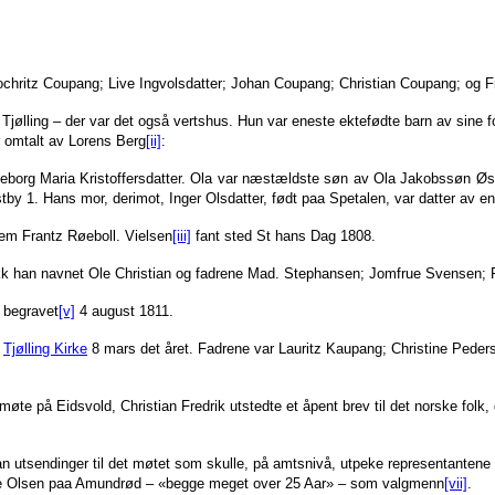
ochritz Coupang; Live Ingvolsdatter; Johan Coupang; Christian Coupang; og 
jølling – der var det også vertshus. Hun var eneste ektefødte barn av sine fo
r omtalt av Lorens Berg
[ii]
:
geborg Maria Kristoffersdatter. Ola var næstældste søn av Ola Jakobssøn Øst
y 1. Hans mor, derimot, Inger Olsdatter, født paa Spetalen, var datter av en 
jem Frantz Røeboll. Vielsen
[iii]
fant sted St hans Dag 1808.
ikk han navnet Ole Christian og fadrene Mad. Stephansen; Jomfrue Svensen; 
e begravet
[v]
4 august 1811.
i
Tjølling Kirke
8 mars det året. Fadrene var Lauritz Kaupang; Christine Peder
elmøte på Eidsvold, Christian Fredrik utstedte et åpent brev til det norske folk
man utsendinger til det møtet som skulle, på amtsnivå, utpeke representantene 
le Olsen paa Amundrød – «begge meget over 25 Aar» – som valgmenn
[vii]
.