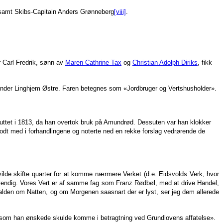
g, samt Skibs-Capitain Anders Grønneberg
[viii]
.
r Carl Fredrik, sønn av
Maren Cathrine Tax
og
Christian Adolph Diriks
, fikk
 under Linghjem Østre. Faren betegnes som «Jordbruger og Vertshusholder».
uttet i 1813, da han overtok bruk på Amundrød. Dessuten var han klokker
odt med i forhandlingene og noterte ned en rekke forslag vedrørende de
ilde skifte quarter for at komme nærmere Verket (d.e. Eidsvolds Verk, hvor
dvendig. Vores Vert er af samme fag som Franz Rødbøl, med at drive Handel,
lden om Natten, og om Morgenen saasnart der er lyst, ser jeg dem allerede
 som han ønskede skulde komme i betragtning ved Grundlovens affatelse».