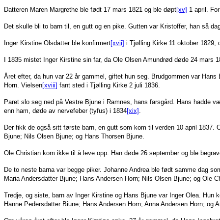
Datteren Maren Margrethe ble født 17 mars 1821 og ble døpt
[xv]
1 april. Fo
Det skulle bli to barn til, en gutt og en pike. Gutten var Kristoffer, han så d
Inger Kirstine Olsdatter ble konfirmert
[xvii]
i Tjølling Kirke 11 oktober 1829
I 1835 mistet Inger Kirstine sin far, da Ole Olsen Amundrød døde 24 mars 
Året efter, da hun var 22 år gammel, giftet hun seg. Brudgommen var Hans
Horn. Vielsen
[xviii]
fant sted i Tjølling Kirke 2 juli 1836.
Paret slo seg ned på Vestre Bjune i Ramnes, hans farsgård. Hans hadde vær
enn ham, døde av nervefeber (tyfus) i 1834
[xix]
.
Der fikk de også sitt første barn, en gutt som kom til verden 10 april 1837. 
Bjune; Nils Olsen Bjune; og Hans Thorsen Bjune.
Ole Christian kom ikke til å leve opp. Han døde 26 september og ble begrav
De to neste barna var begge piker. Johanne Andrea ble født samme dag som
Maria Andersdatter Bjune; Hans Andersen Horn; Nils Olsen Bjune; og Ole C
Tredje, og siste, barn av Inger Kirstine og Hans Bjune var Inger Olea. Hun
Hanne Pedersdatter Biune; Hans Andersen Horn; Anna Andersen Horn; og 