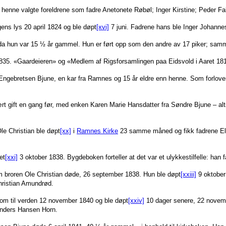
r henne valgte foreldrene som fadre Anetonete Røbøl; Inger Kirstine; Peder 
agens lys 20 april 1824 og ble døpt
[xvi]
7 juni. Fadrene hans ble Inger Johanne
, da hun var 15 ½ år gammel. Hun er ført opp som den andre av 17 piker; sa
1835. «Gaardeieren» og «Medlem af Rigsforsamlingen paa Eidsvold i Aaret 181
 Engebretsen Bjune, en kar fra Ramnes og 15 år eldre enn henne. Som forlov
t gift en gang før, med enken Karen Marie Hansdatter fra Søndre Bjune – alt
Ole Christian ble døpt
[xx]
i
Ramnes Kirke
23 samme måned og fikk fadrene El
et
[xxi]
3 oktober 1838. Bygdeboken forteller at det var et ulykkestilfelle: han
 broren Ole Christian døde, 26 september 1838. Hun ble døpt
[xxiii]
9 oktober
hristian Amundrød.
 kom til verden 12 november 1840 og ble døpt
[xxiv]
10 dager senere, 22 novemb
Anders Hansen Horn.