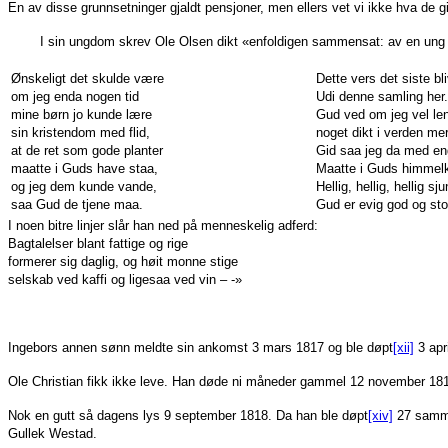
En av disse grunnsetninger gjaldt pensjoner, men ellers vet vi ikke hva de g
I sin ungdom skrev Ole Olsen dikt «enfoldigen sammensat: av en ung bond
Ønskeligt det skulde være
Dette vers det siste bl
om jeg enda nogen tid
Udi denne samling her.
mine børn jo kunde lære
Gud ved om jeg vel len
sin kristendom med flid,
noget dikt i verden mer
at de ret som gode planter
Gid saa jeg da med en
maatte i Guds have staa,
Maatte i Guds himmel
og jeg dem kunde vande,
Hellig, hellig, hellig sj
saa Gud de tjene maa.
Gud er evig god og sto
I noen bitre linjer slår han ned på menneskelig adferd:
Bagtalelser blant fattige og rige
formerer sig daglig, og høit monne stige
selskab ved kaffi og ligesaa ved vin – -»
Ingebors annen sønn meldte sin ankomst 3 mars 1817 og ble døpt
[xii]
3 apr
Ole Christian fikk ikke leve. Han døde ni måneder gammel 12 november 181
Nok en gutt så dagens lys 9 september 1818. Da han ble døpt
[xiv]
27 samme 
Gullek Westad.