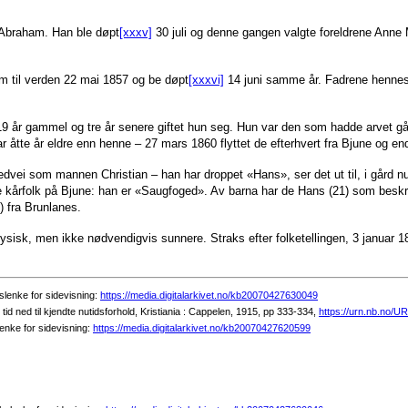
t Abraham. Han ble døpt
[xxxv]
30 juli og denne gangen valgte foreldrene Anne
om til verden 22 mai 1857 og be døpt
[xxxvi]
14 juni samme år. Fadrene hennes
9 år gammel og tre år senere giftet hun seg. Hun var den som hadde arvet gårde
 åtte år eldre enn henne – 27 mars 1860 flyttet de efterhvert fra Bjune og end
dvei som mannen Christian – han har droppet «Hans», ser det ut til, i gård nu
være kårfolk på Bjune: han er «Saugfoged». Av barna har de Hans (21) som besk
) fra Brunlanes.
t fysisk, men ikke nødvendigvis sunnere. Straks efter folketellingen, 3 janua
slenke for sidevisning:
https://media.digitalarkivet.no/kb20070427630049
tid ned til kjendte nutidsforhold, Kristiania : Cappelen, 1915, pp 333-334,
https://urn.nb.no/
enke for sidevisning:
https://media.digitalarkivet.no/kb20070427620599