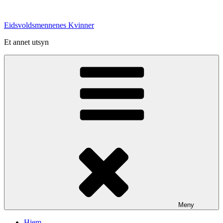
Gå
til
Eidsvoldsmennenes Kvinner
innhold
Et annet utsyn
Meny
Hjem