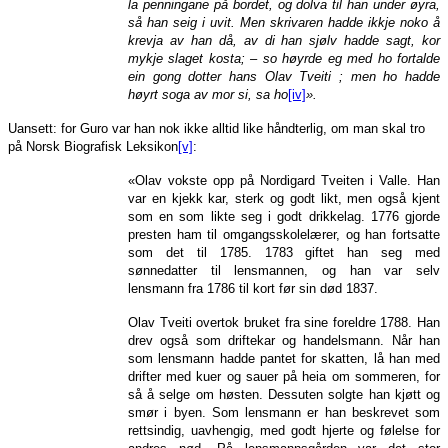
la penningane på bordet, og dolva til han under øyra,
så han seig i uvit. Men skrivaren hadde ikkje noko å
krevja av han då, av di han sjølv hadde sagt, kor
mykje slaget kosta; – so høyrde eg med ho fortalde
ein gong dotter hans Olav Tveiti ; men ho hadde
høyrt soga av mor si, sa ho
[iv]
».
Uansett: for Guro var han nok ikke alltid like håndterlig, om man skal tro
på Norsk Biografisk Leksikon
[v]
:
«Olav vokste opp på Nordigard Tveiten i Valle. Han
var en kjekk kar, sterk og godt likt, men også kjent
som en som likte seg i godt drikkelag. 1776 gjorde
presten ham til omgangsskolelærer, og han fortsatte
som det til 1785. 1783 giftet han seg med
sønnedatter til lensmannen, og han var selv
lensmann fra 1786 til kort før sin død 1837.
Olav Tveiti overtok bruket fra sine foreldre 1788. Han
drev også som driftekar og handelsmann. Når han
som lensmann hadde pantet for skatten, lå han med
drifter med kuer og sauer på heia om sommeren, for
så å selge om høsten. Dessuten solgte han kjøtt og
smør i byen. Som lensmann er han beskrevet som
rettsindig, uavhengig, med godt hjerte og følelse for