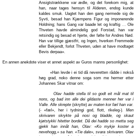
Ansigtstrækkene var ædle, og det forekom mig, at
han, naar tages hensyn til Alderen, endog kunde
kaldes smuk. Uagtet han den gang nermede sig de
Syvti, besad han Kjæmpens Figur og imponerende
Holdning; hans Gang var baade let og kraftig … Ole
Thveten havde almindelig god Forstad, han var
retsindig og besad et hjerte, der følte for Andres Nød.
Han var tillige gjæstfri, og Ingen, hverken Fremmede
eller Bekjendt, forlot Thveten, uden at have modtaget
Bevis derpaa».
En annen anekdote viser et annet aspekt av Guros manns personlighet:
«Han levde i ei tid då neveretten rådde i nokså
høg grad, noko denne soga som me hermer etter
Johannes Skar vitnar om:
Olav hadde stella til so godt eit mål mat til
nons, og bad inn alle dei gildaste menner her var i
Valle. Alle skrepte
(skrytte)
av maten kor fæl han var.
(- «fæl», her i tydningi god, flott, rikeleg-).
Men
skrivaren skrykte på nosi og bladde, og skaut
kjøtstykki hitetter bordet. Då dei hadde so metta seg
gjekk han innåt han, Olav: «Ko mykje koster a
nevehogg,» sa han. «Tie dale», svara skrivaren. Olav