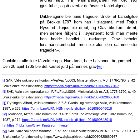
andres nød. På lensmannsgården var det stor
gjestfrihet, også overfor de årvisse fantefølgene.
Drikkelagene ble hans tragedie. Under et barselgilde
på Brokke 1797 kom han i slagsmål med Torjus
Rysstad. Torjus ble drept, og Olav ble først dømt,
men senere frikjent i Høyesterett fordi man mente
han hadde handlet i nødverge. Olav beholdt
lensmannsombudet, men ble aldri den samme etter
tragedien».
Gunhild skulle ikke få vokse opp. Hun døde, bare halvannet år gammel.
Den 28 april 1785 ble det kastet jord på hennes grav
[vi]
.
[i]
SAK, Valle sokneprestkontor, F/Fa/Fac/L0003: Ministerialbok nr. A 3, 1776-1790, s. 42
Brukslenke for sidevisning:
https://media.digitalarkivet.no/kb20070628660162
[ii]
SAK, Valle sokneprestkontor, F/Fa/Fac/L0003: Ministerialbok nr. A 3, 1776-1790, s. 40
Brukslenke for sidevisning:
https://media.digitalarkivet.no/kb20070628660160
[iii]
Ryningen, Alfred, Valle kommune. 3-6 3: Gards- og ættesoge Valle, Valle kommune,
1987, p 263,
https://urn.nb.no/URN:NBN:no-nb_digibok_2016090648018
[iv]
Ryningen, Alfred, Valle kommune. 3-6 3: Gards- og ættesoge Valle, Valle kommune,
1987, p 274,
https://urn.nb.no/URN:NBN:no-nb_digibok_2016090648018
[v]
https://nbl.snl.no/Olav_Knutsson_Tveiten
[vi]
SAK, Valle sokneprestkontor, F/Fa/Fac/L0003: Ministerialbok nr. A 3, 1776-1790, s. 47
Brukslenke for sidevisning: https://www.digitalarkivet.no/kb20070628660167