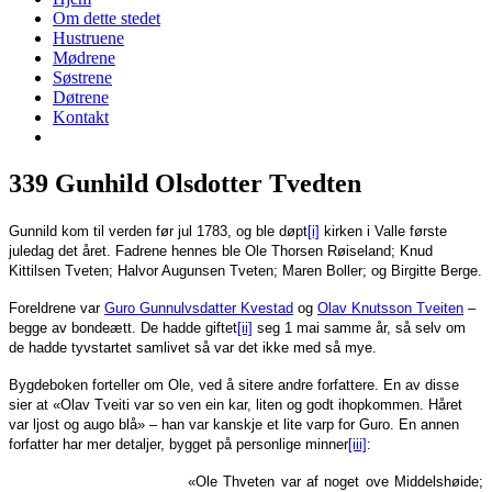
Om dette stedet
Hustruene
Mødrene
Søstrene
Døtrene
Kontakt
339 Gunhild Olsdotter Tvedten
Gunnild kom til verden før jul 1783, og ble døpt
[i]
kirken i Valle første
juledag det året. Fadrene hennes ble Ole Thorsen Røiseland; Knud
Kittilsen Tveten; Halvor Augunsen Tveten; Maren Boller; og Birgitte Berge.
Foreldrene var
Guro Gunnulvsdatter Kvestad
og
Olav Knutsson Tveiten
–
begge av bondeætt. De hadde giftet
[ii]
seg 1 mai samme år, så selv om
de hadde tyvstartet samlivet så var det ikke med så mye.
Bygdeboken forteller om Ole, ved å sitere andre forfattere. En av disse
sier at «Olav Tveiti var so ven ein kar, liten og godt ihopkommen. Håret
var ljost og augo blå» – han var kanskje et lite varp for Guro. En annen
forfatter har mer detaljer, bygget på personlige minner
[iii]
:
«Ole Thveten var af noget ove Middelshøide;