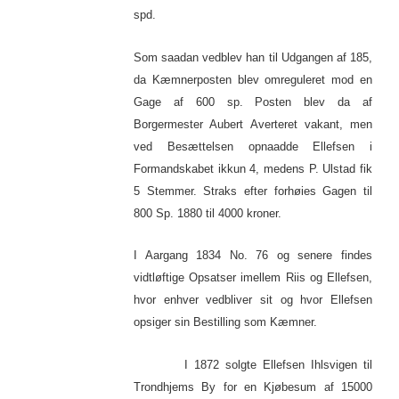
spd.
Som saadan vedblev han til Udgangen af 185,
da Kæmnerposten blev omreguleret mod en
Gage af 600 sp. Posten blev da af
Borgermester Aubert Averteret vakant, men
ved Besættelsen opnaadde Ellefsen i
Formandskabet ikkun 4, medens P. Ulstad fik
5 Stemmer. Straks efter forhøies Gagen til
800 Sp. 1880 til 4000 kroner.
I Aargang 1834 No. 76 og senere findes
vidtløftige Opsatser imellem Riis og Ellefsen,
hvor enhver vedbliver sit og hvor Ellefsen
opsiger sin Bestilling som Kæmner.
I 1872 solgte Ellefsen Ihlsvigen til
Trondhjems By for en Kjøbesum af 15000