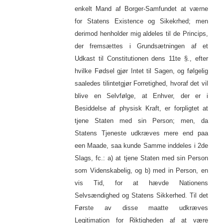
enkelt Mand af Borger-Samfundet at værne
for Statens Existence og Sikekrhed; men
derimod henholder mig aldeles til de Princips,
der fremsættes i Grundsætningen af et
Udkast til Constitutionen dens 11te §., efter
hvilke Fødsel gjør Intet til Sagen, og følgelig
saaledes tilintetgjør Forretighed, hvoraf det vil
blive en Selvfølge, at Enhver, der er i
Besiddelse af physisk Kraft, er forpligtet at
tjene Staten med sin Person; men, da
Statens Tjeneste udkræves mere end paa
een Maade, saa kunde Samme inddeles i 2de
Slags, fc.: a) at tjene Staten med sin Person
som Videnskabelig, og b) med in Person, en
vis Tid, for at hævde Nationens
Selvsændighed og Statens Sikkerhed. Til det
Første av disse maatte udkræves
Legitimation for Riktigheden af at være