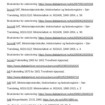
Brukslenke for sidevisning:
https://www.digitalarkivet.no/kb20070921620184
[xxxvi]
SAT, Ministerialprotokoller, klokkerbøker og fødselsregistre – Sør-
Trøndelag, 602/L0110: Ministerialbok nr. 602A08, 1840-1854, s. 56
Brukslenke for sidevisning:
https://www.digitalarkivet.no/kb20050610020202
[xxxvii]
SAT, Ministerialprotokoller, klokkerbøker og fødselsregistre – Sør-
Trøndelag, 602/L0110: Ministerialbok nr. 602A08, 1840-1854, s. 90
Brukslenke for sidevisning:
https://www.digitalarkivet.no/kb20050610020236
[xxxviii]
SAT, Ministerialprotokoller, klokkerbøker og fødselsregistre – Sør-
Trøndelag, 602/L0112: Ministerialbok nr. 602A10, 1848-1859, s. 4
Brukslenke for sidevisning:
https://www.digitalarkivet.no/kb20050610020542
[xxxix]
Folketelling 1865 for 1601 Trondheim kjøpstad;
https://www.digitalarkivet.no/census/person/pf01038310016415
[xl]
Folketelling 1875 for 1601 Trondheim kjøpstad;
https://www.digitalarkivet.no/census/person/pf01052359004710
[xli]
SAT, Ministerialprotokoller, klokkerbøker og fødselsregistre – Sør-
Trøndelag, 602/L0120: Ministerialbok nr. 602A18, 1880-1913, s. 2
Brukslenke for sidevisning:
https://www.digitalarkivet.no/kb20060126040143
[xlii]
Morgenbladet; 23.01.1880;
https://urn.nb.no/URN:NBN:no-