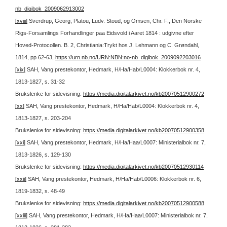
nb_digibok_2009062913002
[xviii]
Sverdrup, Georg, Platou, Ludv. Stoud, og Omsen, Chr. F., Den Norske
Rigs-Forsamlings Forhandlinger paa Eidsvold i Aaret 1814 : udgivne efter
Hoved-Protocollen. B. 2, Christiania:Trykt hos J. Lehmann og C. Grøndahl,
1814, pp 62-63,
https://urn.nb.no/URN:NBN:no-nb_digibok_2009092203016
[xix]
SAH, Vang prestekontor, Hedmark, H/Ha/Hab/L0004: Klokkerbok nr. 4,
1813-1827, s. 31-32
Brukslenke for sidevisning:
https://media.digitalarkivet.no/kb20070512900272
[xx]
SAH, Vang prestekontor, Hedmark, H/Ha/Hab/L0004: Klokkerbok nr. 4,
1813-1827, s. 203-204
Brukslenke for sidevisning:
https://media.digitalarkivet.no/kb20070512900358
[xxi]
SAH, Vang prestekontor, Hedmark, H/Ha/Haa/L0007: Ministerialbok nr. 7,
1813-1826, s. 129-130
Brukslenke for sidevisning:
https://media.digitalarkivet.no/kb20070512930114
[xxii]
SAH, Vang prestekontor, Hedmark, H/Ha/Hab/L0006: Klokkerbok nr. 6,
1819-1832, s. 48-49
Brukslenke for sidevisning:
https://media.digitalarkivet.no/kb20070512900588
[xxiii]
SAH, Vang prestekontor, Hedmark, H/Ha/Haa/L0007: Ministerialbok nr. 7,