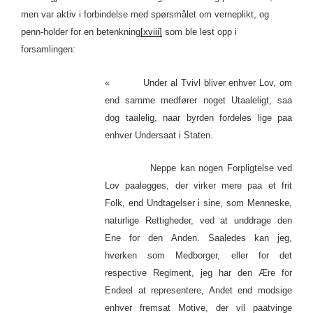
men var aktiv i forbindelse med spørsmålet om verneplikt, og
penn-holder for en betenkning
[xviii]
som ble lest opp i
forsamlingen:
« Under al Tvivl bliver enhver Lov, om
end samme medfører noget Utaaleligt, saa
dog taalelig, naar byrden fordeles lige paa
enhver Undersaat i Staten.
Neppe kan nogen Forpligtelse ved
Lov paalegges, der virker mere paa et frit
Folk, end Undtagelser i sine, som Menneske,
naturlige Rettigheder, ved at unddrage den
Ene for den Anden. Saaledes kan jeg,
hverken som Medborger, eller for det
respective Regiment, jeg har den Ære for
Endeel at representere, Andet end modsige
enhver fremsat Motive, der vil paatvinge