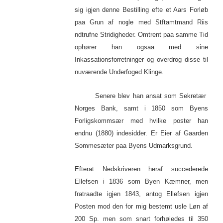
sig igjen denne Bestilling efte et Aars Forløb
paa Grun af nogle med Stftamtmand Riis
ndtrufne Stridigheder. Omtrent paa samme Tid
ophører han ogsaa med sine
Inkassationsforretninger og overdrog disse til
nuværende Underfoged Klinge.
Senere blev han ansat som Sekretær
Norges Bank, samt i 1850 som Byens
Forligskommsær med hvilke poster han
endnu (1880) indesidder. Er Eier af Gaarden
Sommesæter paa Byens Udmarksgrund.
Efterat Nedskriveren heraf succederede
Ellefsen i 1836 som Byen Kæmner, men
fratraadte igjen 1843, antog Ellefsen igjen
Posten mod den for mig bestemt usle Løn af
200 Sp. men som snart forhøiedes til 350