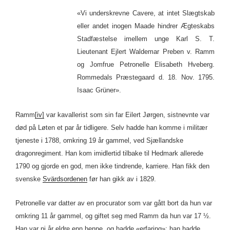
«Vi underskrevne Cavere, at intet Slægtskab
eller andet inogen Maade hindrer Ægteskabs
Stadfæstelse imellem unge Karl S. T.
Lieutenant Ejlert Waldemar Preben v. Ramm
og Jomfrue Petronelle Elisabeth Hveberg.
Rommedals Præstegaard d. 18. Nov. 1795.
Isaac Grüner».
Ramm
[iv]
var kavallerist som sin far Eilert Jørgen, sistnevnte var
død på Løten et par år tidligere. Selv hadde han komme i militær
tjeneste i 1788, omkring 19 år gammel, ved Sjællandske
dragonregiment. Han kom imidlertid tilbake til Hedmark allerede
1790 og gjorde en god, men ikke tindrende, karriere. Han fikk den
svenske
Svärdsordenen
før han gikk av i 1829.
Petronelle var datter av en procurator som var gått bort da hun var
omkring 11 år gammel, og giftet seg med Ramm da hun var 17 ½.
Han var ni år eldre enn henne, og hadde «erfaring»: han hadde