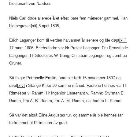
Lieutenant von Nædser.
Niels Carl døde allerede året efter, bare fem måneder gammel. Han
ble begravet
[xii]
3 april 1805.
Erich Laganger kom til verden halvannet år senere og ble døpt
[xiii]
17 mars 1806. Erichs fadre var Hr Provst Leganger; Fru Provstinde
Langanger; Hr Studiosus W. Bang; Christian Leganger; og Jomfrue
Grüner.
Så fulgte
Petronelle Emilie
, som ble født 16 november 1807 og
døpt
[xiv]
i Stange Kirke 30 samme måned. Fadrene hennes var Hr
Ritmester v. Ramm; Hr Ingeniør Lieutenant v. Ramm; Styrman E.
Ramm; Fru A: B: Ramm; Fru A: M. Ramm; og Jomfru L: Ramm.
Så var det altså Eline Augustas tur, og samme år ble hennes far
forfremmet til Rittmester av grad.