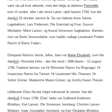
vært ute på livet allerede, med den følge at datteren
Petronelle
kom til verden, eller i det minst Løten, utpå høsten 1794; hun ble
døpt
[v]
26 oktober samme år. Da var fadrene Anne Sørine
Lagebakken; Lars Pedersen; Ole Græstad og Frue; Gunvor
Nilsdatter; Mikel Larsen; og Anund Simensen Sagbakken. Barnets
mor var Berte Simonsdatter, som hadde «udlagt Lieutenant Preben
Ramm til Barns Fader».
Ekteparet Ramms første, felles, barn var
Marie Elisabeth
, som ble
døpt
[vi]
i Romedal kirke – den ble revet i 1880-årene – 12 august
1796. Fadrene hennes var Hr Ritmester Ramm fra Ringsager; Hr
Inspecteur Ramm fra Tønset; Hr Lieutenant Nils Theesen; Hr
Setter Grüner; Madamme Maren Grüner; og Jomfru Karen Thesen.
Lillebroren Elias Nicolai fulgte halvannet år senere: han ble
døpt
[vii]
3 mars 1798. Elias’ fadre var Gulbrand Andersen
Østebye; Kiel Larsen; Ole Simensen Jensberg; Christen Larsen
Woldum; Inger Jonsdatter Jensberg; og Kari Olsdatter Østebye.