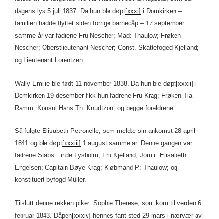
dagens lys 5 juli 1837. Da hun ble døpt
[xxxi]
i Domkirken –
familien hadde flyttet siden forrige barnedåp – 17 september
samme år var fadrene Fru Nescher; Mad: Thaulow; Frøken
Nescher; Oberstlieutenant Nescher; Const. Skattefoged Kjelland;
og Lieutenant Lorentzen.
Wally Emilie ble født 11 november 1838. Da hun ble døpt
[xxxii]
i
Domkirken 19 desember fikk hun fadrene Fru Krag; Frøken Tia
Ramm; Konsul Hans Th. Knudtzon; og begge foreldrene.
Så fulgte Elisabeth Petronelle, som meldte sin ankomst 28 april
1841 og ble døpt
[xxxiii]
1 august samme år. Denne gangen var
fadrene Stabs…inde Lysholm; Fru Kjelland; Jomfr: Elisabeth
Engelsen; Capitain Bøye Krag; Kjøbmand P: Thaulow; og
konstituert byfogd Müller.
Tilslutt denne rekken piker: Sophie Therese, som kom til verden 6
februar 1843. Dåpen
[xxxiv]
hennes fant sted 29 mars i nærvær av