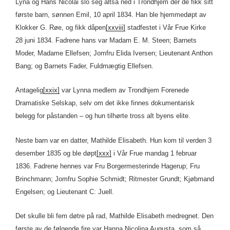
Lyna og Hans Nicolai slo seg altså ned i Trondhjem der de fikk sitt
første barn, sønnen Emil, 10 april 1834. Han ble hjemmedøpt av
Klokker G. Røe, og fikk dåpen
[xxviii]
stadfestet i Vår Frue Kirke
28 juni 1834. Fadrene hans var Madam E. M. Steen; Barnets
Moder, Madame Ellefsen; Jomfru Elida Iversen; Lieutenant Anthon
Bang; og Barnets Fader, Fuldmægtig Ellefsen.
Antagelig
[xxix]
var Lynna medlem av Trondhjem Forenede
Dramatiske Selskap, selv om det ikke finnes dokumentarisk
belegg for påstanden – og hun tilhørte tross alt byens elite.
Neste barn var en datter, Mathilde Elisabeth. Hun kom til verden 3
desember 1835 og ble døpt
[xxx]
i Vår Frue mandag 1 februar
1836. Fadrene hennes var Fru Borgermesterinde Hagerup; Fru
Brinchmann; Jomfru Sophie Schmidt; Ritmester Grundt; Kjøbmand
Engelsen; og Lieutenant C: Juell.
Det skulle bli fem døtre på rad, Mathilde Elisabeth medregnet. Den
første av de følgende fire var Hanna Nicolina Augusta, som så