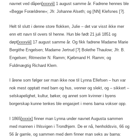
navnet ved dåpen
[xxxvii]
1 august samme år. Fadrene hennes ble
«Begge Forældrene»; Jfr. Johanne Alseth; og [NN] Klefsnes [?].
Helt til slutt i denne store flokken, Julie – det var visst ikke mer
enn ett navn til overs til henne. Hun ble født 21 juli 1851 og
døpt
[xxxviii]
17 august samme år. Og fikk fadrene Madame Marie
Bergithe Engelsen; Madame Jertrud [?] Bolethe Thaulow; Jfr. B.
Engelsen; Ritmester N. Ramm; Kjøbmand H. Ramm; og
Fuldmægtig Richard Klem.
I årene som følger ser man ikke noe til Lynna Ellefsen – hun var
nok mest opptatt med barn og hus, venner og slekt, og – sikkert –
selskapelighet, kultur, bøker, og annet som kvinner i byens
borgerskap kunne tenkes ble engasjert i mens barna vokser opp.
I 1865
[xxxix]
finner man Lynna under navnet Augusta sammen
med mannen i Ihlsvigen i Trondhjem. De er nå, henholdsvis, 66 og
56 år gamle, og sammen med dem finner man seks av barna: