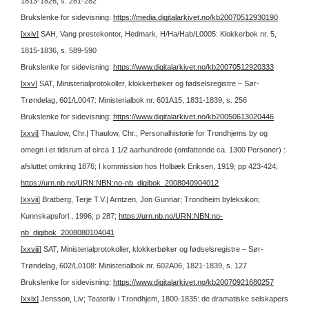
1813-1826, s. 281-282
Brukslenke for sidevisning:
https://media.digitalarkivet.no/kb20070512930190
[xxiv]
SAH, Vang prestekontor, Hedmark, H/Ha/Hab/L0005: Klokkerbok nr. 5,
1815-1836, s. 589-590
Brukslenke for sidevisning:
https://www.digitalarkivet.no/kb20070512920333
[xxv]
SAT, Ministerialprotokoller, klokkerbøker og fødselsregistre – Sør-
Trøndelag, 601/L0047: Ministerialbok nr. 601A15, 1831-1839, s. 256
Brukslenke for sidevisning:
https://www.digitalarkivet.no/kb20050613020446
[xxvi]
Thaulow, Chr.| Thaulow, Chr.; Personalhistorie for Trondhjems by og
omegn i et tidsrum af circa 1 1/2 aarhundrede (omfattende ca. 1300 Personer) :
afsluttet omkring 1876; I kommission hos Holbæk Eriksen, 1919; pp 423-424;
https://urn.nb.no/URN:NBN:no-nb_digibok_2008040904012
[xxvii]
Bratberg, Terje T.V.| Arntzen, Jon Gunnar; Trondheim byleksikon;
Kunnskapsforl., 1996; p 287;
https://urn.nb.no/URN:NBN:no-
nb_digibok_2008080104041
[xxviii]
SAT, Ministerialprotokoller, klokkerbøker og fødselsregistre – Sør-
Trøndelag, 602/L0108: Ministerialbok nr. 602A06, 1821-1839, s. 127
Brukslenke for sidevisning:
https://www.digitalarkivet.no/kb20070921680257
[xxix]
Jensson, Liv; Teaterliv i Trondhjem, 1800-1835: de dramatiske selskapers