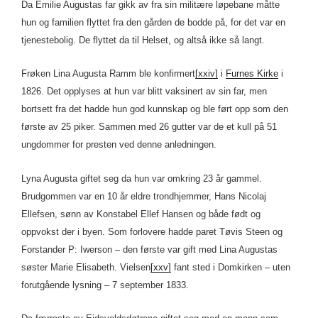
Da Emilie Augustas far gikk av fra sin militære løpebane måtte
hun og familien flyttet fra den gården de bodde på, for det var en
tjenestebolig. De flyttet da til Helset, og altså ikke så langt.
Frøken Lina Augusta Ramm ble konfirmert
[xxiv]
i
Furnes Kirke
i
1826. Det opplyses at hun var blitt vaksinert av sin far, men
bortsett fra det hadde hun god kunnskap og ble ført opp som den
første av 25 piker. Sammen med 26 gutter var de et kull på 51
ungdommer for presten ved denne anledningen.
Lyna Augusta giftet seg da hun var omkring 23 år gammel.
Brudgommen var en 10 år eldre trondhjemmer, Hans Nicolaj
Ellefsen, sønn av Konstabel Ellef Hansen og både født og
oppvokst der i byen. Som forlovere hadde paret Tøvis Steen og
Forstander P: Iwerson – den første var gift med Lina Augustas
søster Marie Elisabeth. Vielsen
[xxv]
fant sted i Domkirken – uten
forutgående lysning – 7 september 1833.