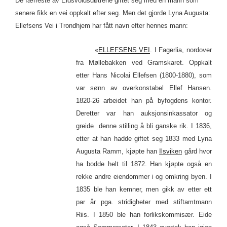
De færreste av Eidsvoldsdøtrene giftet seg med en mann som
senere fikk en vei oppkalt efter seg. Men det gjorde Lyna Augusta:
Ellefsens Vei i Trondhjem har fått navn efter hennes mann:
«
ELLEFSENS VEI
. I Fagerlia, nordover
fra Møllebakken ved Gramskaret. Oppkalt
etter Hans Nicolai Ellefsen (1800-1880), som
var sønn av overkonstabel Ellef Hansen.
1820-26 arbeidet han på byfogdens kontor.
Deretter var han auksjonsinkassator og
greide denne stilling å bli ganske rik. I 1836,
etter at han hadde giftet seg 1833 med Lyna
Augusta Ramm, kjøpte han
Ilsviken
gård hvor
ha bodde helt til 1872. Han kjøpte også en
rekke andre eiendommer i og omkring byen. I
1835 ble han kemner, men gikk av etter ett
par år pga. stridigheter med stiftamtmann
Riis. I 1850 ble han forlikskommisær. Eide