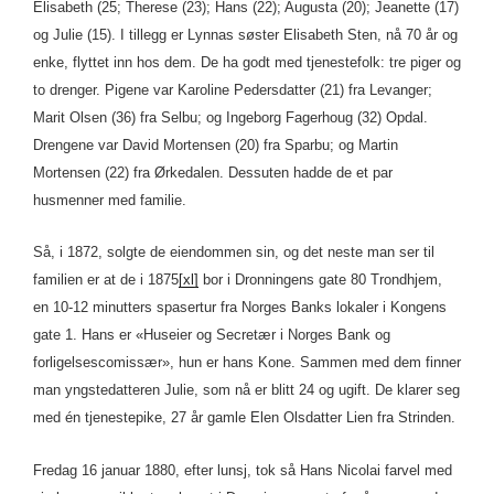
Elisabeth (25; Therese (23); Hans (22); Augusta (20); Jeanette (17)
og Julie (15). I tillegg er Lynnas søster Elisabeth Sten, nå 70 år og
enke, flyttet inn hos dem. De ha godt med tjenestefolk: tre piger og
to drenger. Pigene var Karoline Pedersdatter (21) fra Levanger;
Marit Olsen (36) fra Selbu; og Ingeborg Fagerhoug (32) Opdal.
Drengene var David Mortensen (20) fra Sparbu; og Martin
Mortensen (22) fra Ørkedalen. Dessuten hadde de et par
husmenner med familie.
Så, i 1872, solgte de eiendommen sin, og det neste man ser til
familien er at de i 1875
[xl]
bor i Dronningens gate 80 Trondhjem,
en 10-12 minutters spasertur fra Norges Banks lokaler i Kongens
gate 1. Hans er «Huseier og Secretær i Norges Bank og
forligelsescomissær», hun er hans Kone. Sammen med dem finner
man yngstedatteren Julie, som nå er blitt 24 og ugift. De klarer seg
med én tjenestepike, 27 år gamle Elen Olsdatter Lien fra Strinden.
Fredag 16 januar 1880, efter lunsj, tok så Hans Nicolai farvel med