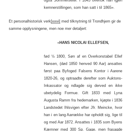
også Sommerseter. I 1843 overtok han igjen
kemnerstillingen, som han satt i til 1865».
Et personalhistorisk verk
[xxvi]
med tilknytning til Trondhjem gir de
samme opplysningene, men noe mer detaljert:
«
HANS NICOLAI ELLEFSEN,
fød ½ 1800, Søn af en Overkonstabel Ellef
Hansen, (død 1850 henved 90 Aar) ansattes
først paa Byfoged Falsens Kontor i Aarene
1820-26, og optraadte derefter som Auktons-
Inkassator og ndlagde sig derved en ikke
ubetydelig Formue. Gift 1833 med Lyna
Augusta Ramm fra hedemarken, kjøpte i 1836
Landstedet Ihlsvigen efter Jfr. Meincke, hvor
han i en lang Aarrække har opholdt sig, lige til
og med Aar 1872. Ansattes i 1835 som Byens
Kæmner med 300 Sp. Gage, men frasagde