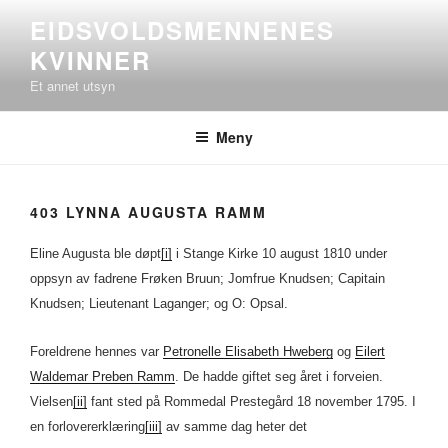
Gå
EIDSVOLDSMENNENES
til
KVINNER
innhold
Et annet utsyn
Meny
403 LYNNA AUGUSTA RAMM
Eline Augusta ble døpt
[i]
i Stange Kirke 10 august 1810 under
oppsyn av fadrene Frøken Bruun; Jomfrue Knudsen; Capitain
Knudsen; Lieutenant Laganger; og O: Opsal.
Foreldrene hennes var
Petronelle Elisabeth Hweberg
og
Eilert
Waldemar Preben Ramm
. De hadde giftet seg året i forveien.
Vielsen
[ii]
fant sted på Rommedal Prestegård 18 november 1795. I
en forlovererklæring
[iii]
av samme dag heter det