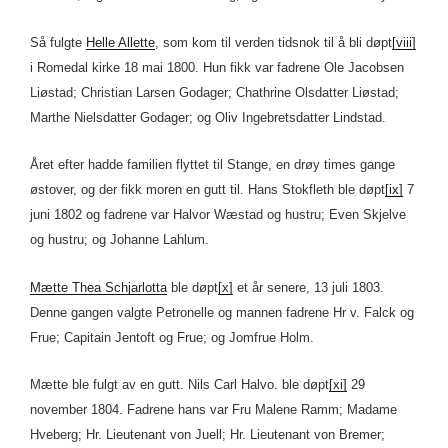
Så fulgte
Helle Allette
, som kom til verden tidsnok til å bli døpt
[viii]
i Romedal kirke 18 mai 1800. Hun fikk var fadrene Ole Jacobsen
Liøstad; Christian Larsen Godager; Chathrine Olsdatter Liøstad;
Marthe Nielsdatter Godager; og Oliv Ingebretsdatter Lindstad.
Året efter hadde familien flyttet til Stange, en drøy times gange
østover, og der fikk moren en gutt til. Hans Stokfleth ble døpt
[ix]
7
juni 1802 og fadrene var Halvor Wæstad og hustru; Even Skjelve
og hustru; og Johanne Lahlum.
Mætte Thea Schjarlotta
ble døpt
[x]
et år senere, 13 juli 1803.
Denne gangen valgte Petronelle og mannen fadrene Hr v. Falck og
Frue; Capitain Jentoft og Frue; og Jomfrue Holm.
Mætte ble fulgt av en gutt. Nils Carl Halvo. ble døpt
[xi]
29
november 1804. Fadrene hans var Fru Malene Ramm; Madame
Hveberg; Hr. Lieutenant von Juell; Hr. Lieutenant von Bremer;