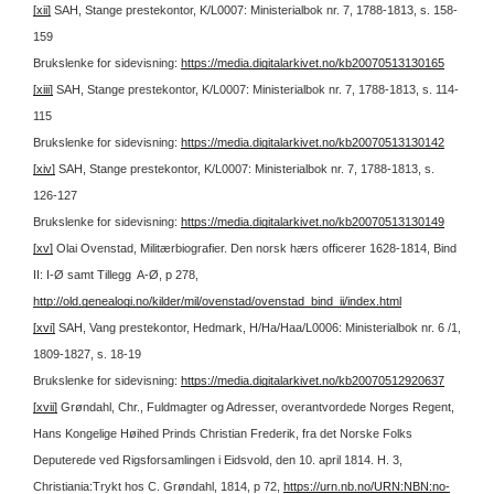
[xii]
SAH, Stange prestekontor, K/L0007: Ministerialbok nr. 7, 1788-1813, s. 158-
159
Brukslenke for sidevisning:
https://media.digitalarkivet.no/kb20070513130165
[xiii]
SAH, Stange prestekontor, K/L0007: Ministerialbok nr. 7, 1788-1813, s. 114-
115
Brukslenke for sidevisning:
https://media.digitalarkivet.no/kb20070513130142
[xiv]
SAH, Stange prestekontor, K/L0007: Ministerialbok nr. 7, 1788-1813, s.
126-127
Brukslenke for sidevisning:
https://media.digitalarkivet.no/kb20070513130149
[xv]
Olai Ovenstad, Militærbiografier. Den norsk hærs officerer 1628-1814, Bind
II: I-Ø samt Tillegg A-Ø, p 278,
http://old.genealogi.no/kilder/mil/ovenstad/ovenstad_bind_ii/index.html
[xvi]
SAH, Vang prestekontor, Hedmark, H/Ha/Haa/L0006: Ministerialbok nr. 6 /1,
1809-1827, s. 18-19
Brukslenke for sidevisning:
https://media.digitalarkivet.no/kb20070512920637
[xvii]
Grøndahl, Chr., Fuldmagter og Adresser, overantvordede Norges Regent,
Hans Kongelige Høihed Prinds Christian Frederik, fra det Norske Folks
Deputerede ved Rigsforsamlingen i Eidsvold, den 10. april 1814. H. 3,
Christiania:Trykt hos C. Grøndahl, 1814, p 72,
https://urn.nb.no/URN:NBN:no-