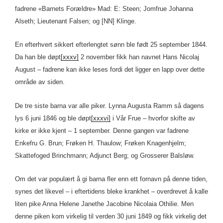
fadrene «Barnets Forældre» Mad: E: Steen; Jomfrue Johanna
Alseth; Lieutenant Falsen; og [NN] Klinge.
En efterhvert sikkert efterlengtet sønn ble født 25 september 1844.
Da han ble døpt
[xxxv]
2 november fikk han navnet Hans Nicolaj
August – fadrene kan ikke leses fordi det ligger en lapp over dette
område av siden.
De tre siste barna var alle piker. Lynna Augusta Ramm så dagens
lys 6 juni 1846 og ble døpt
[xxxvi]
i Vår Frue – hvorfor skifte av
kirke er ikke kjent – 1 september. Denne gangen var fadrene
Enkefru G. Brun; Frøken H. Thaulow; Frøken Knagenhjelm;
Skattefoged Brinchmann; Adjunct Berg; og Grosserer Balsløw.
Om det var populært å gi barna fler enn ett fornavn på denne tiden,
synes det likevel – i eftertidens bleke krankhet – overdrevet å kalle
liten pike Anna Helene Janethe Jacobine Nicolaia Othilie. Men
denne piken kom virkelig til verden 30 juni 1849 og fikk virkelig det