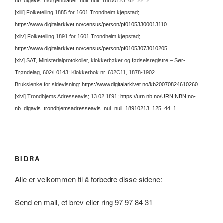
nb_digavis_morgenbladet_null_null_18800123_62_22_2
[xliii]
Folketelling 1885 for 1601 Trondheim kjøpstad;
https://www.digitalarkivet.no/census/person/pf01053300013110
[xliv]
Folketelling 1891 for 1601 Trondheim kjøpstad;
https://www.digitalarkivet.no/census/person/pf01053073010205
[xlv]
SAT, Ministerialprotokoller, klokkerbøker og fødselsregistre – Sør-
Trøndelag, 602/L0143: Klokkerbok nr. 602C11, 1878-1902
Brukslenke for sidevisning:
https://www.digitalarkivet.no/kb20070824610260
[xlvi]
Trondhjems Adresseavis; 13.02.1891;
https://urn.nb.no/URN:NBN:no-
nb_digavis_trondhjemsadresseavis_null_null_18910213_125_44_1
BIDRA
Alle er velkommen til å forbedre disse sidene:
Send en mail, et brev eller ring 97 97 84 31