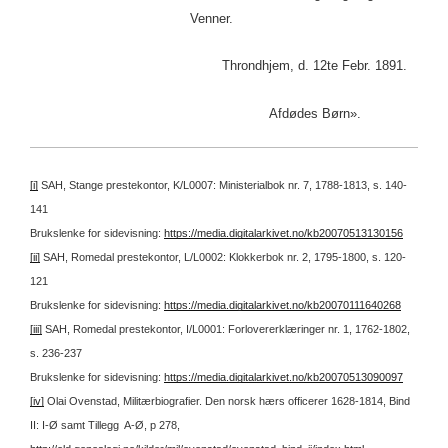
Venner.
Throndhjem, d. 12te Febr. 1891.
Afdødes Børn».
[i]
SAH, Stange prestekontor, K/L0007: Ministerialbok nr. 7, 1788-1813, s. 140-
141
Brukslenke for sidevisning:
https://media.digitalarkivet.no/kb20070513130156
[ii]
SAH, Romedal prestekontor, L/L0002: Klokkerbok nr. 2, 1795-1800, s. 120-
121
Brukslenke for sidevisning:
https://media.digitalarkivet.no/kb20070111640268
[iii]
SAH, Romedal prestekontor, I/L0001: Forlovererklæringer nr. 1, 1762-1802,
s. 236-237
Brukslenke for sidevisning:
https://media.digitalarkivet.no/kb20070513090097
[iv]
Olai Ovenstad, Militærbiografier. Den norsk hærs officerer 1628-1814, Bind
II: I-Ø samt Tillegg A-Ø, p 278,