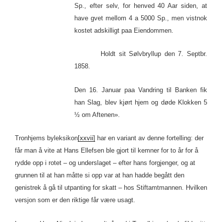
Sp., efter selv, for henved 40 Aar siden, at
have gvet mellom 4 a 5000 Sp., men vistnok
kostet adskilligt paa Eiendommen.
Holdt sit Sølvbryllup den 7. Septbr.
1858.
Den 16. Januar paa Vandring til Banken fik
han Slag, blev kjørt hjem og døde Klokken 5
½ om Aftenen».
Tronhjems byleksikon
[xxvii]
har en variant av denne fortelling: der
får man å vite at Hans Ellefsen ble gjort til kemner for to år for å
rydde opp i rotet – og underslaget – efter hans forgjenger, og at
grunnen til at han måtte si opp var at han hadde begått den
genistrek å gå til utpanting for skatt – hos Stiftamtmannen. Hvilken
versjon som er den riktige får være usagt.