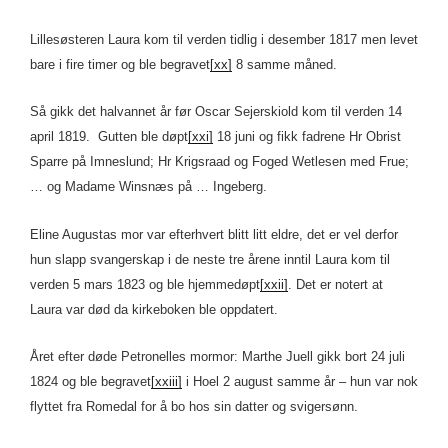
Lillesøsteren Laura kom til verden tidlig i desember 1817 men levet
bare i fire timer og ble begravet
[xx]
8 samme måned.
Så gikk det halvannet år før Oscar Sejerskiold kom til verden 14
april 1819. Gutten ble døpt
[xxi]
18 juni og fikk fadrene Hr Obrist
Sparre på Imneslund; Hr Krigsraad og Foged Wetlesen med Frue;
… og Madame Winsnæs på … Ingeberg.
Eline Augustas mor var efterhvert blitt litt eldre, det er vel derfor
hun slapp svangerskap i de neste tre årene inntil Laura kom til
verden 5 mars 1823 og ble hjemmedøpt
[xxii]
. Det er notert at
Laura var død da kirkeboken ble oppdatert.
Året efter døde Petronelles mormor: Marthe Juell gikk bort 24 juli
1824 og ble begravet
[xxiii]
i Hoel 2 august samme år – hun var nok
flyttet fra Romedal for å bo hos sin datter og svigersønn.