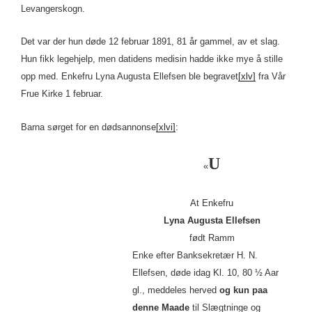
Levangerskogn.
Det var der hun døde 12 februar 1891, 81 år gammel, av et slag.
Hun fikk legehjelp, men datidens medisin hadde ikke mye å stille
opp med. Enkefru Lyna Augusta Ellefsen ble begravet
[xlv]
fra Vår
Frue Kirke 1 februar.
Barna sørget for en dødsannonse
[xlvi]
:
U
«
At Enkefru
Lyna Augusta Ellefsen
født Ramm
Enke efter Banksekretær H. N.
Ellefsen, døde idag Kl. 10, 80 ½ Aar
gl., meddeles herved
og kun paa
denne Maade
til Slægtninge og