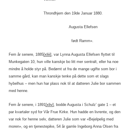
Throndhjem den 19de Januar 1880.
Augusta Ellefsen
født Ramm».
Fem år senere, 1885
[xliii]
, var Lynna Augusta Ellefsen flyttet til
Munkegaten 10, hun ville kanskje bo litt mer sentralt, eller ha noe
mindre å holde styr på. Bedømt ut fra de mange ugifte som bor i
samme gård, kan man kanskje tenke på dette som et slags
hybelhus – men hun har plass nok til at datteren Julie bor sammen
med henne.
Fem år senere, i 1891
[xliv]
, bodde Augusta i Schulz’ gate 1 – et
par kvartaler syd for Vår Frue Kirke. Hun hadde en livrente, og den
var nok for henne selv, datteren Julie som var «Bejelpelig med
moren», og en tjenestepike, 54 år gamle Ingeborg Anna Olsen fra