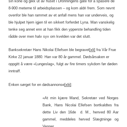
sin kone og gikk ut av huset i Dronningens gate for å spasere de
8-900 meterne til arbeidsplassen – og kom aldri frem. Som nevnt
ovenfor ble han rammet av et anfall mens han var underveis, og
ble hjulpet hjem igjen til en sikkert forferdet Lyna. Man vanskelig
tenke seg annet enn at han fikk den ypperste behandling tiden
rådde over men halv syv om kvelden var det slutt.
Banksekretær Hans Nikolai Ellefsen ble begravet
[xli]
fra Vår Frue
Kirke 22 januar 1880. Han var 80 år gammel. Dødsårsaken er
oppgitt å være «Lungeslag», fulgt av fire timers sykdom før døden
inntraff.
Enken sørget for en dødsannonse
[xlii]
:
«At min kjære Mand, Sekretær ved Norges
Bank, Hans Nicolai Ellefsen bortkaldtes fra
dette Liv den 16de d. M., henved 80 Aar
gammel, meddeles herved Slægtninge og
Venner.