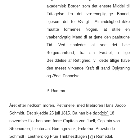
akademisk Borger, som det eneste Middel til
Fritagelse fra det værenepligtige Baand;
ligesom det for Øvrigt i Almindelighed ikke
maatte formenes Nogen, at stille en
vaabendygtig Mand til at tjene den paabudne
Tid. Ved saaledes at see det hele
Borgersamfund, fra sin Fødsel, i lige
Besiddelse af Rettighed, vil dette tillige have
den meest virkende Kraft til sand Oplysning
og Ædel Dannelse.
P. Ramm»
Året efter nedkom moren, Petronelle, med lillebroren Hans Jacob
Schmidt. Det skjedde 25 juli 1815. Da han ble døpt
[xix]
18
november fikk han som fadre Capitain von Juell; Capitain von
Steenersen; Lieutenant Borchgrevink; Enkefrue Provstinde
Schmidt i Leuthen; og Frue Trinkhesthagen [?] i Romedal.