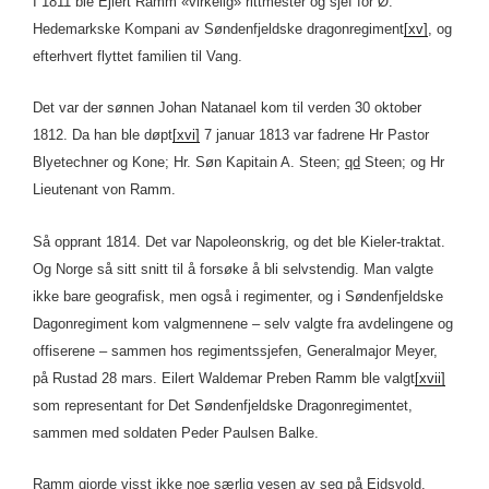
I 1811 ble Ejlert Ramm «virkelig» rittmester og sjef for Ø.
Hedemarkske Kompani av Søndenfjeldske dragonregiment
[xv]
, og
efterhvert flyttet familien til Vang.
Det var der sønnen Johan Natanael kom til verden 30 oktober
1812. Da han ble døpt
[xvi]
7 januar 1813 var fadrene Hr Pastor
Blyetechner og Kone; Hr. Søn Kapitain A. Steen;
qd
Steen; og Hr
Lieutenant von Ramm.
Så opprant 1814. Det var Napoleonskrig, og det ble Kieler-traktat.
Og Norge så sitt snitt til å forsøke å bli selvstendig. Man valgte
ikke bare geografisk, men også i regimenter, og i Søndenfjeldske
Dagonregiment kom valgmennene – selv valgte fra avdelingene og
offiserene – sammen hos regimentssjefen, Generalmajor Meyer,
på Rustad 28 mars. Eilert Waldemar Preben Ramm ble valgt
[xvii]
som representant for Det Søndenfjeldske Dragonregimentet,
sammen med soldaten Peder Paulsen Balke.
Ramm gjorde visst ikke noe særlig vesen av seg på Eidsvold,