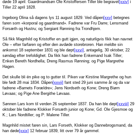
døde 19 april. Gaardmandsøn Ole Kristoffersen Tiller ble begravet
[xxiv]
i
Tiller 22 april 1828.
Ingeborg Olina så dagens lys 11 august 1829. Ved dåpen
[xxv]
betegnes
faren som «korporal og gaardmand». Fadrene var Fru Darre; Lensmand
Forsæth og Hustru; og Sergiant Rønning fra Trondhjem.
Så fikk Magnhild og Kristoffer en gutt igjen, og naturligvis fikk han navnet
Ole – efter farfaren og efter den avdøde storebroren. Han meldte sin
ankomst 18 september 1831 og ble døpt
[xxvi]
, antagelig, 30 oktober, 22
søndag efter trefoldighet. Da fikk han fadrene Enkemand Isak Tiller;
Enken Bereth Nordhella; Dreng Rasmus Rønning; og Pige Margrethe
Hagen.
Det skulle bli én pike og to gutter til. Piken var Kirstine Margrethe og hun
ble født 28 mai 1834. Dåpen
[xxvii]
fant sted 29 juni samme år og da var
fadrene «Barnets Forældre»; Jens Nordseth og Kone; Dreng Biørn
Løvaas; og Pige Ane Bergithe Løvaas.
Sønnen Lars kom til verden 26 september 1837. Da han ble døpt
[xxviii]
29
oktober ble fadrene Klokker Forsæth junior og Kone; Gd. Ole Gjesmoe og
K.; Lars Nordtiller; og P: Malene Tiller.
Magnhild mistet faren sin, Lars Forseth, Klokker og Dannebrogsmand, da
han døde
[xxix]
12 februar 1839, litt over 79 år gammel.