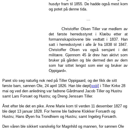
husdyr fram til 1855. De hadde også mest korn
og potet på denne tida.
…
Christoffer Olsen Tiller var medlem av
det første herredsstyret i Klæbu etter at
formannskapslovene ble vedtatt i 1837. Han
satt i herredsstyret i alle år fra 1838 til 1847.
Christoffer Olsen va også sersjant i det
militære. Gjennom 45 år drev han aktivt som
bruker på gården og ble dermed den av dem
som har sittet lengst som eier og bruker av
Oppigard».
Paret slo seg naturlig nok ned på Tiller Oppigaard, og der fikk de sitt
første barn, sønnen Ole, 24 april 1826. Han ble døpt
[xxiii]
i Tiller Kirke 28
mai og ved den anledning var fadrene Gårdmand Jacob Tiller og Hustru
samt Lars Forsæt og Hustru; og Dreng Jenssøn Tiller.
Året efter ble det en pike. Anne Marie kom til verden 11 desember 1827 og
ble døpt 13 januar 1828. For henne ble fadrene Klokker Forsæth og
Hustru; Hans Øyen fra Trondhiem og Hustru; samt Ingebrg Forsæth.
Den våren ble sikkert vanskelig for Magnhild og mannen, for sønnen Ole