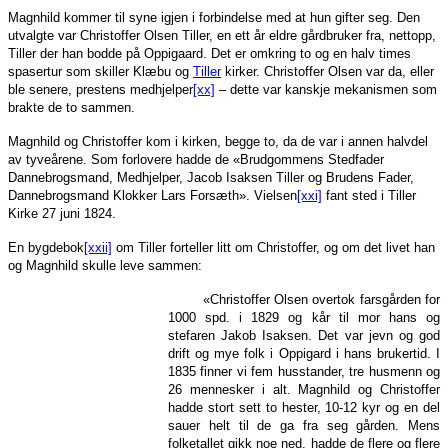
Magnhild kommer til syne igjen i forbindelse med at hun gifter seg. Den
utvalgte var Christoffer Olsen Tiller, en ett år eldre gårdbruker fra, nettopp,
Tiller der han bodde på Oppigaard. Det er omkring to og en halv times
spasertur som skiller Klæbu og
Tiller
kirker. Christoffer Olsen var da, eller
ble senere, prestens medhjelper
[xx]
– dette var kanskje mekanismen som
brakte de to sammen.
Magnhild og Christoffer kom i kirken, begge to, da de var i annen halvdel
av tyveårene. Som forlovere hadde de «Brudgommens Stedfader
Dannebrogsmand, Medhjelper, Jacob Isaksen Tiller og Brudens Fader,
Dannebrogsmand Klokker Lars Forsæth». Vielsen
[xxi]
fant sted i Tiller
Kirke 27 juni 1824.
En bygdebok
[xxii]
om Tiller forteller litt om Christoffer, og om det livet han
og Magnhild skulle leve sammen:
«Christoffer Olsen overtok farsgården for
1000 spd. i 1829 og kår til mor hans og
stefaren Jakob Isaksen. Det var jevn og god
drift og mye folk i Oppigard i hans brukertid. I
1835 finner vi fem husstander, tre husmenn og
26 mennesker i alt. Magnhild og Christoffer
hadde stort sett to hester, 10-12 kyr og en del
sauer helt til de ga fra seg gården. Mens
folketallet gikk noe ned, hadde de flere og flere