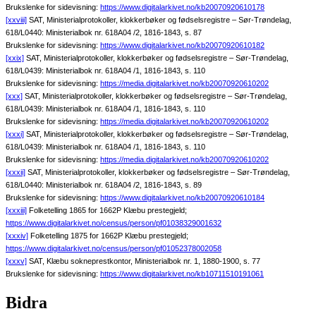
Brukslenke for sidevisning:
https://www.digitalarkivet.no/kb20070920610178
[xxviii]
SAT, Ministerialprotokoller, klokkerbøker og fødselsregistre – Sør-Trøndelag,
618/L0440: Ministerialbok nr. 618A04 /2, 1816-1843, s. 87
Brukslenke for sidevisning:
https://www.digitalarkivet.no/kb20070920610182
[xxix]
SAT, Ministerialprotokoller, klokkerbøker og fødselsregistre – Sør-Trøndelag,
618/L0439: Ministerialbok nr. 618A04 /1, 1816-1843, s. 110
Brukslenke for sidevisning:
https://media.digitalarkivet.no/kb20070920610202
[xxx]
SAT, Ministerialprotokoller, klokkerbøker og fødselsregistre – Sør-Trøndelag,
618/L0439: Ministerialbok nr. 618A04 /1, 1816-1843, s. 110
Brukslenke for sidevisning:
https://media.digitalarkivet.no/kb20070920610202
[xxxi]
SAT, Ministerialprotokoller, klokkerbøker og fødselsregistre – Sør-Trøndelag,
618/L0439: Ministerialbok nr. 618A04 /1, 1816-1843, s. 110
Brukslenke for sidevisning:
https://media.digitalarkivet.no/kb20070920610202
[xxxii]
SAT, Ministerialprotokoller, klokkerbøker og fødselsregistre – Sør-Trøndelag,
618/L0440: Ministerialbok nr. 618A04 /2, 1816-1843, s. 89
Brukslenke for sidevisning:
https://www.digitalarkivet.no/kb20070920610184
[xxxiii]
Folketelling 1865 for 1662P Klæbu prestegjeld;
https://www.digitalarkivet.no/census/person/pf01038329001632
[xxxiv]
Folketelling 1875 for 1662P Klæbu prestegjeld;
https://www.digitalarkivet.no/census/person/pf01052378002058
[xxxv]
SAT, Klæbu sokneprestkontor, Ministerialbok nr. 1, 1880-1900, s. 77
Brukslenke for sidevisning:
https://www.digitalarkivet.no/kb10711510191061
Bidra