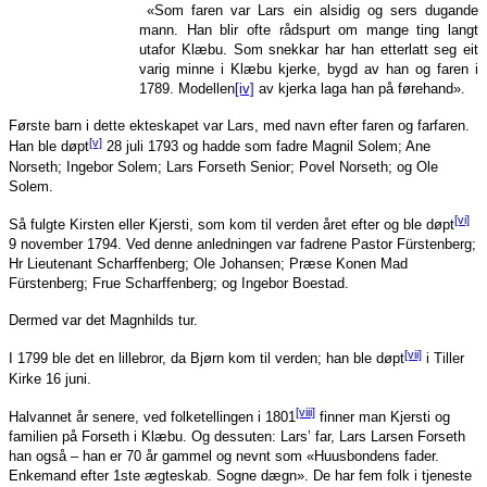
«Som faren var Lars ein alsidig og sers dugande
mann. Han blir ofte rådspurt om mange ting langt
utafor Klæbu. Som snekkar har han etterlatt seg eit
varig minne i Klæbu kjerke, bygd av han og faren i
1789. Modellen
[iv]
av kjerka laga han på førehand».
Første barn i dette ekteskapet var Lars, med navn efter faren og farfaren.
[v]
Han ble døpt
28 juli 1793 og hadde som fadre Magnil Solem; Ane
Norseth; Ingebor Solem; Lars Forseth Senior; Povel Norseth; og Ole
Solem.
[vi]
Så fulgte Kirsten eller Kjersti, som kom til verden året efter og ble døpt
9 november 1794. Ved denne anledningen var fadrene Pastor Fürstenberg;
Hr Lieutenant Scharffenberg; Ole Johansen; Præse Konen Mad
Fürstenberg; Frue Scharffenberg; og Ingebor Boestad.
Dermed var det Magnhilds tur.
[vii]
I 1799 ble det en lillebror, da Bjørn kom til verden; han ble døpt
i Tiller
Kirke 16 juni.
[viii]
Halvannet år senere, ved folketellingen i 1801
finner man Kjersti og
familien på Forseth i Klæbu. Og dessuten: Lars’ far, Lars Larsen Forseth
han også – han er 70 år gammel og nevnt som «Huusbondens fader.
Enkemand efter 1ste ægteskab. Sogne dægn». De har fem folk i tjeneste