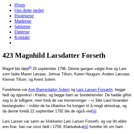
Hjem
Om dette stedet
Hustruene
Mødrene
Søstrene
Døtrene
Kontakt
423 Magnhild Larsdatter Forseth
[i]
Magnil ble døpt
25 september 1796. Denne gangen valgte Ane og Lars
som fadre Maren Løvaas; Jertrue Tillum; Karen Hougum; Anders Lævaas;
Klemet Tillum; og Arent Solem.
Foreldrene var
Ane Biørnsdatter Solem
og
Lars Larsen Forsæth
, begge
født og oppvekst i Klæbu, og begge barn av bondefamilier. De hadde giftet
seg to år tidligere, men fordi de var tremenninger – «i 3die Læd hinanden
beslægtede» – måtte de ha tillatelse fra kongen til å inngå ekteskap, og
da denne forelå 22 september 1792 ble de også viet
[ii]
.
Lars Larsen var sønn av klokkeren Lars Larsen Forseth, og var litt eldre
enn Ane, han var visst født i 1759. Klæbuboka
[iii]
forteller litt om ham: