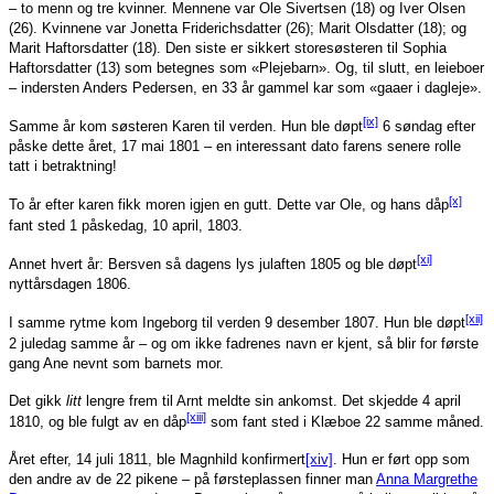
– to menn og tre kvinner. Mennene var Ole Sivertsen (18) og Iver Olsen
(26). Kvinnene var Jonetta Friderichsdatter (26); Marit Olsdatter (18); og
Marit Haftorsdatter (18). Den siste er sikkert storesøsteren til Sophia
Haftorsdatter (13) som betegnes som «Plejebarn». Og, til slutt, en leieboer
– indersten Anders Pedersen, en 33 år gammel kar som «gaaer i dagleje».
[ix]
Samme år kom søsteren Karen til verden. Hun ble døpt
6 søndag efter
påske dette året, 17 mai 1801 – en interessant dato farens senere rolle
tatt i betraktning!
[x]
To år efter karen fikk moren igjen en gutt. Dette var Ole, og hans dåp
fant sted 1 påskedag, 10 april, 1803.
[xi]
Annet hvert år: Bersven så dagens lys julaften 1805 og ble døpt
nyttårsdagen 1806.
[xii]
I samme rytme kom Ingeborg til verden 9 desember 1807. Hun ble døpt
2 juledag samme år – og om ikke fadrenes navn er kjent, så blir for første
gang Ane nevnt som barnets mor.
Det gikk
litt
lengre frem til Arnt meldte sin ankomst. Det skjedde 4 april
[xiii]
1810, og ble fulgt av en dåp
som fant sted i Klæboe 22 samme måned.
Året efter, 14 juli 1811, ble Magnhild konfirmert
[xiv]
. Hun er ført opp som
den andre av de 22 pikene – på førsteplassen finner man
Anna Margrethe