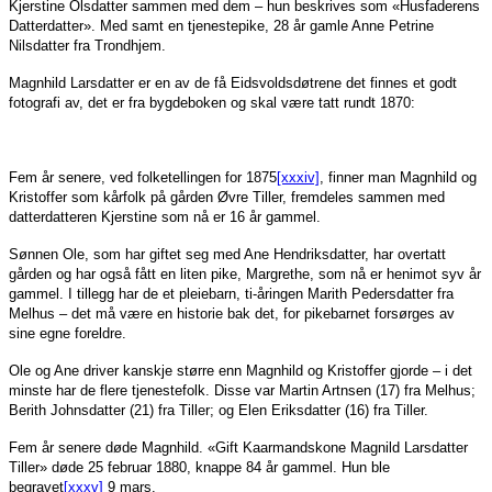
Kjerstine Olsdatter sammen med dem – hun beskrives som «Husfaderens
Datterdatter». Med samt en tjenestepike, 28 år gamle Anne Petrine
Nilsdatter fra Trondhjem.
Magnhild Larsdatter er en av de få Eidsvoldsdøtrene det finnes et godt
fotografi av, det er fra bygdeboken og skal være tatt rundt 1870:
Fem år senere, ved folketellingen for 1875
[xxxiv]
, finner man Magnhild og
Kristoffer som kårfolk på gården Øvre Tiller, fremdeles sammen med
datterdatteren Kjerstine som nå er 16 år gammel.
Sønnen Ole, som har giftet seg med Ane Hendriksdatter, har overtatt
gården og har også fått en liten pike, Margrethe, som nå er henimot syv år
gammel. I tillegg har de et pleiebarn, ti-åringen Marith Pedersdatter fra
Melhus – det må være en historie bak det, for pikebarnet forsørges av
sine egne foreldre.
Ole og Ane driver kanskje større enn Magnhild og Kristoffer gjorde – i det
minste har de flere tjenestefolk. Disse var Martin Artnsen (17) fra Melhus;
Berith Johnsdatter (21) fra Tiller; og Elen Eriksdatter (16) fra Tiller.
Fem år senere døde Magnhild. «Gift Kaarmandskone Magnild Larsdatter
Tiller» døde 25 februar 1880, knappe 84 år gammel. Hun ble
begravet
[xxxv]
9 mars.