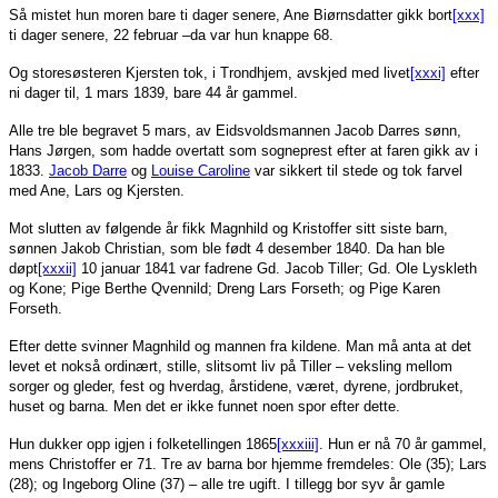
Så mistet hun moren bare ti dager senere, Ane Biørnsdatter gikk bort
[xxx]
ti dager senere, 22 februar –da var hun knappe 68.
Og storesøsteren Kjersten tok, i Trondhjem, avskjed med livet
[xxxi]
efter
ni dager til, 1 mars 1839, bare 44 år gammel.
Alle tre ble begravet 5 mars, av Eidsvoldsmannen Jacob Darres sønn,
Hans Jørgen, som hadde overtatt som sogneprest efter at faren gikk av i
1833.
Jacob Darre
og
Louise Caroline
var sikkert til stede og tok farvel
med Ane, Lars og Kjersten.
Mot slutten av følgende år fikk Magnhild og Kristoffer sitt siste barn,
sønnen Jakob Christian, som ble født 4 desember 1840. Da han ble
døpt
[xxxii]
10 januar 1841 var fadrene Gd. Jacob Tiller; Gd. Ole Lyskleth
og Kone; Pige Berthe Qvennild; Dreng Lars Forseth; og Pige Karen
Forseth.
Efter dette svinner Magnhild og mannen fra kildene. Man må anta at det
levet et nokså ordinært, stille, slitsomt liv på Tiller – veksling mellom
sorger og gleder, fest og hverdag, årstidene, været, dyrene, jordbruket,
huset og barna. Men det er ikke funnet noen spor efter dette.
Hun dukker opp igjen i folketellingen 1865
[xxxiii]
. Hun er nå 70 år gammel,
mens Christoffer er 71. Tre av barna bor hjemme fremdeles: Ole (35); Lars
(28); og Ingeborg Oline (37) – alle tre ugift. I tillegg bor syv år gamle