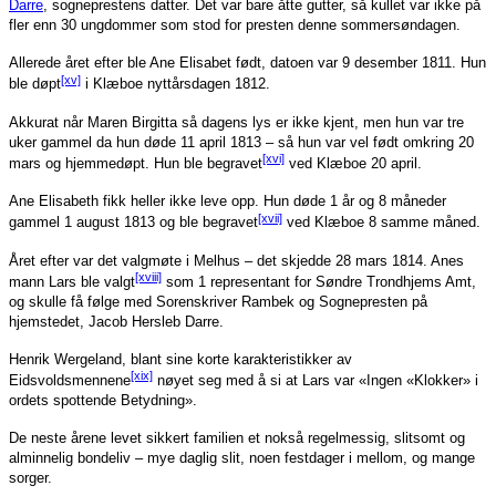
Darre
, sogneprestens datter. Det var bare åtte gutter, så kullet var ikke på
fler enn 30 ungdommer som stod for presten denne sommersøndagen.
Allerede året efter ble Ane Elisabet født, datoen var 9 desember 1811. Hun
[xv]
ble døpt
i Klæboe nyttårsdagen 1812.
Akkurat når Maren Birgitta så dagens lys er ikke kjent, men hun var tre
uker gammel da hun døde 11 april 1813 – så hun var vel født omkring 20
[xvi]
mars og hjemmedøpt. Hun ble begravet
ved Klæboe 20 april.
Ane Elisabeth fikk heller ikke leve opp. Hun døde 1 år og 8 måneder
[xvii]
gammel 1 august 1813 og ble begravet
ved Klæboe 8 samme måned.
Året efter var det valgmøte i Melhus – det skjedde 28 mars 1814. Anes
[xviii]
mann Lars ble valgt
som 1 representant for Søndre Trondhjems Amt,
og skulle få følge med Sorenskriver Rambek og Sognepresten på
hjemstedet, Jacob Hersleb Darre.
Henrik Wergeland, blant sine korte karakteristikker av
[xix]
Eidsvoldsmennene
nøyet seg med å si at Lars var «Ingen «Klokker» i
ordets spottende Betydning».
De neste årene levet sikkert familien et nokså regelmessig, slitsomt og
alminnelig bondeliv – mye daglig slit, noen festdager i mellom, og mange
sorger.