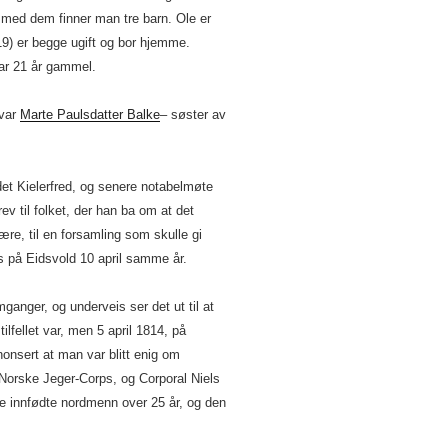
ed dem finner man tre barn. Ole er
9) er begge ugift og bor hjemme.
var 21 år gammel.
 var
Marte Paulsdatter Balke
– søster av
t Kielerfred, og senere notabelmøte
ev til folket, der han ba om at det
tære, til en forsamling som skulle gi
s på Eidsvold 10 april samme år.
mganger, og underveis ser det ut til at
ilfellet var, men 5 april 1814, på
onsert at man var blitt enig om
 Norske Jeger-Corps, og Corporal Niels
e innfødte nordmenn over 25 år, og den