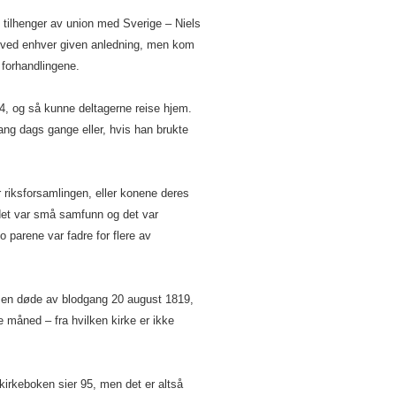
n tilhenger av union med Sverige – Niels
 ved enhver given anledning, men kom
r forhandlingene.
4, og så kunne deltagerne reise hjem.
lang dags gange eller, hvis han brukte
 riksforsamlingen, eller konene deres
det var små samfunn og det var
o parene var fadre for flere av
lsen døde av blodgang 20 august 1819,
måned – fra hvilken kirke er ikke
irkeboken sier 95, men det er altså