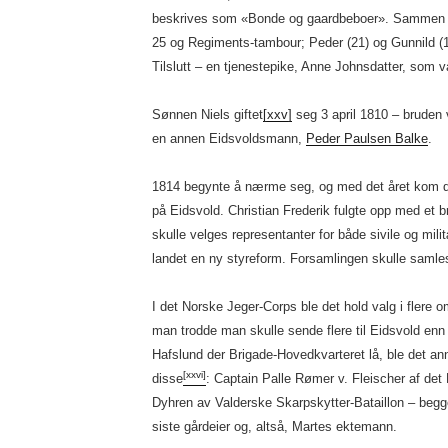
beskrives som «Bonde og gaardbeboer». Sammen m
25 og Regiments-tambour; Peder (21) og Gunnild (1
Tilslutt – en tjenestepike, Anne Johnsdatter, som 
Sønnen Niels giftet
[xxv]
seg 3 april 1810 – bruden
en annen Eidsvoldsmann,
Peder Paulsen Balke
.
1814 begynte å nærme seg, og med det året kom de
på Eidsvold. Christian Frederik fulgte opp med et br
skulle velges representanter for både sivile og mili
landet en ny styreform. Forsamlingen skulle samle
I det Norske Jeger-Corps ble det hold valg i flere o
man trodde man skulle sende flere til Eidsvold enn t
Hafslund der Brigade-Hovedkvarteret lå, ble det ann
[xxvi]
disse
: Captain Palle Rømer v. Fleischer af det
Dyhren av Valderske Skarpskytter-Bataillon – begg
siste gårdeier og, altså, Martes ektemann.