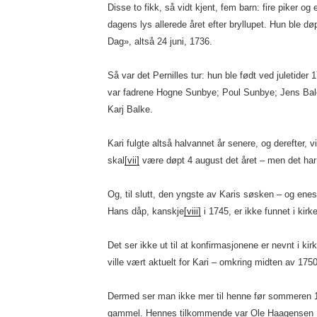
Disse to fikk, så vidt kjent, fem barn: fire piker o
dagens lys allerede året efter bryllupet. Hun ble dø
Dag», altså 24 juni, 1736.
Så var det Pernilles tur: hun ble født ved juletider
var fadrene Hogne Sunbye; Poul Sunbye; Jens Bal
Karj Balke.
Kari fulgte altså halvannet år senere, og derefter, v
skal
[vii]
være døpt 4 august det året – men det har 
Og, til slutt, den yngste av Karis søsken – og enest
Hans dåp, kanskje
[viii]
i 1745, er ikke funnet i kir
Det ser ikke ut til at konfirmasjonene er nevnt i ki
ville vært aktuelt for Kari – omkring midten av 175
Dermed ser man ikke mer til henne før sommeren 17
gammel. Hennes tilkommende var Ole Haagensen D