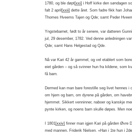
1780, og ble døpt
[xxi]
i Hoff kirke den søndagen s
falt 2 april
[xxii]
dette året. Som fadre fikk han Jo
Thomes Hveems Tajen og Qde; samt Peder Hvee
Yngstebarnet, født to år senere, var datteren Gunni
jul, 29 desember, 1782. Ved denne anledningen var
Qde; samt Hans Helgestad og Qde.
Nå var Kari 42 år gammel, og vel etablert som bo
eiet gården – og så svinner hun fra kildene, som kv
få barn.
Dermed kan man bare forestille seg livet hennes i 
om hjem og barn, om dyrene på gården, om havebr
hjemmet. Sikkert venninner, naboer og kanskje menig
pynte kirken, og noens barn skulle døpes. Men noe
I 1801
[xxiv]
finner man igjen Kari på gården Øvre 
med mannen, Friderik Nielsen. «Han i 1te hun i 2det