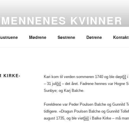
SMENNENES KVINNER
ustruene
Mødrene
Søstrene
Døtrene
Kontakt
R KIRKE-
Kari kom til verden sommeren 1740 og ble døpt
[i]
i
– 31 juli
[ii]
– det året. Fadrene hennes var Hogne S
Sunbye; og Karj Balche.
Foreldrene var Peder Poulsen Balche og Gunnild Tol
tidligere. «Dragun Poulsen Balche og Gunnild Tolle
august 1735, og ble viet
[iii]
i Balke Kirke – må man