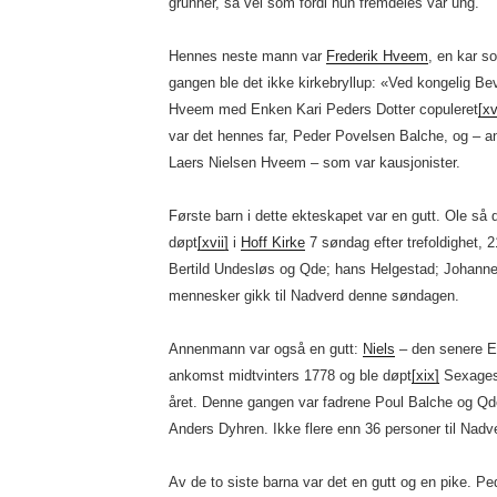
grunner, så vel som fordi hun fremdeles var ung.
Hennes neste mann var
Frederik Hveem
, en kar s
gangen ble det ikke kirkebryllup: «Ved kongelig Bev
Hveem med Enken Kari Peders Dotter copuleret
[xv
var det hennes far, Peder Povelsen Balche, og – a
Laers Nielsen Hveem – som var kausjonister.
Første barn i dette ekteskapet var en gutt. Ole s
døpt
[xvii]
i
Hoff Kirke
7 søndag efter trefoldighet, 21
Bertild Undesløs og Qde; hans Helgestad; Johann
mennesker gikk til Nadverd denne søndagen.
Annenmann var også en gutt:
Niels
– den senere E
ankomst midtvinters 1778 og ble døpt
[xix]
Sexages
året. Denne gangen var fadrene Poul Balche og Q
Anders Dyhren. Ikke flere enn 36 personer til Nadv
Av de to siste barna var det en gutt og en pike. Ped