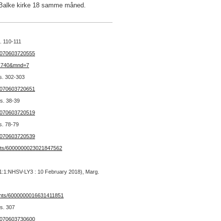
Balke kirke 18 samme måned.
. 110-111
20070603720555
r=1740&mnd=7
 s. 302-303
20070603720651
 s. 38-39
20070603720519
s. 78-79
20070603720539
ents/6000000023021847562
3/1:1:NHSV-LY3 : 10 February 2018), Marg.
ents/6000000016631411851
 s. 307
20070603730600