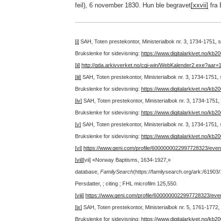
feil), 6 november 1830. Hun ble begravet
[xxvii]
fra 
[i]
SAH, Toten prestekontor, Ministerialbok nr. 3, 1734-1751, s
Brukslenke for sidevisning:
https://www.digitalarkivet.no/kb
[ii]
http://gda.arkivverket.no/cgi-win/WebKalender2.exe?aa
[iii]
SAH, Toten prestekontor, Ministerialbok nr. 3, 1734-1751,
Brukslenke for sidevisning:
https://www.digitalarkivet.no/kb
[iv]
SAH, Toten prestekontor, Ministerialbok nr. 3, 1734-1751,
Brukslenke for sidevisning:
https://www.digitalarkivet.no/kb
[v]
SAH, Toten prestekontor, Ministerialbok nr. 3, 1734-1751, 
Brukslenke for sidevisning:
https://www.digitalarkivet.no/kb
[vi]
https://www.geni.com/profile/6000000022997728323/ev
[vii]
[vii] «Norway Baptisms, 1634-1927,»
database,
FamilySearch
(https://familysearch.org/ark:/6190
Persdatter, ; citing ; FHL microfilm 125,550.
[viii]
https://www.geni.com/profile/6000000022997728323/ev
[ix]
SAH, Toten prestekontor, Ministerialbok nr. 5, 1761-1772,
Brukslenke for sidevisning:
https://www.digitalarkivet.no/kb