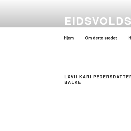
Gå
til
EIDSVOLD
innhold
Et annet utsyn
Hjem
Om dette stedet
H
LXVII KARI PEDERSDATTE
BALKE