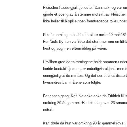
Fleischer hadde gjort tjeneste i Danmark, og var e
gjorde et poeng av å stemme motsatt av Fleischer
ikke heller til å spille noen fremtredende rolle unde
Riksforsamlingen hadde sitt siste møte 20 mai 181
For Niels Dyhren var ikke det stort mer enn en litt 
hest og vogn, en eftermiddag på veien.
I hvilken grad de to totningene holdt sammen under
hadde kontakt hjemme, er naturligvis ukjent: men 
uunngåelig at de møttes. Og det ser ut til at disse t
hverandres barn i årene som fulgte.
For annen gang, Kari ble enke enke da Fridrich Ni
omkring 80 år gammel. Han ble begravet 23 samme 
notert.
Kari døde da hun var omkring 90 år gammel (dvs., k