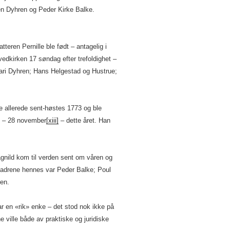
en Dyhren og Peder Kirke Balke.
tteren Pernille ble født – antagelig i
vedkirken 17 søndag efter trefoldighet –
ari Dyhren; Hans Helgestad og Hustrue;
e allerede sent-høstes 1773 og ble
t – 28 november
[xiii]
– dette året. Han
agnild kom til verden sent om våren og
adrene hennes var Peder Balke; Poul
en.
ar en «rik» enke – det stod nok ikke på
 ville både av praktiske og juridiske