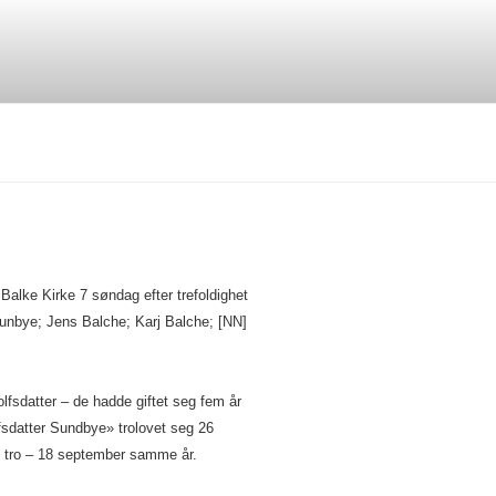
 Balke Kirke 7 søndag efter trefoldighet
unbye; Jens Balche; Karj Balche; [NN]
fsdatter – de hadde giftet seg fem år
fsdatter Sundbye» trolovet seg 26
 tro – 18 september samme år.