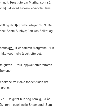
g en gutt. Først ute var Marthe, som så
pt
[iv]
i «Hoved Kirken» «Sancte Hans
 1738 og døpt
[v]
nyttårsdagen 1739. Da
che; Bente Sunbye; Janiken Balke; og
isstnok
[vi]
lillesøsteren Margrethe. Hun
ikke væt mulig å bekrefte det.
e gutten – Paul, oppkalt efter farfaren.
kebøkene.
rkebøkene fra Balke for den tiden det
0-årene.
71. Da giftet hun seg nemlig, 31 år
yhren – opprinnelig Skramstad. Som