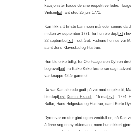
kausjonister hadde de sine respektive fedre, Haag
Vielsen
[ix]
fant sted 25 juni 1771.
Kari fikk sitt første barn noen måneder senere da da
midten av september 1771, for hun ble døpt
[x]
i ho
22 september
[xi]
– det året. Fadrene hennes var M
samt Jens Klavestad og Hustrue.
Hun ble enke tidlig, for Ole Haagensen Dyhren død
begravet
[xii]
fra Balke Kirke første søndag i adven
var knappe 43 år gammel.
Da var Kari allerede godt på vei med en pike til; M
ble døpt
[xiv]
Domin. Exaudi
– 15 mai
[xv]
– 1774. F
Balke; Hans Helgestad og Hustrue; samt Berte Dyr
Dyren var en stor gård og en verdifull en, så Kari v
å finne seg en ny ektemann, noen hun sikkert gjerne