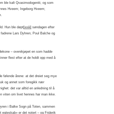
om ble kalt Qvasimodogeniti, og som
hannes Hveem; Ingeborg Hveem;
m.
ld. Hun ble døpt
[xxiii]
søndagen efter
 fadrene Lars Dyhren; Poul Balche og
ndekone – ovenikjøpet en som hadde
inner flest efter at de holdt opp med å
de følende årene: at det dreiet seg mye
uk og annet som foregikk nær
het: det var alltid en anledning til å
n viten om livet hennes har man ikke.
Dyren i Balke Sogn på Toten, sammen
 egteskab» er det notert – og Friderik