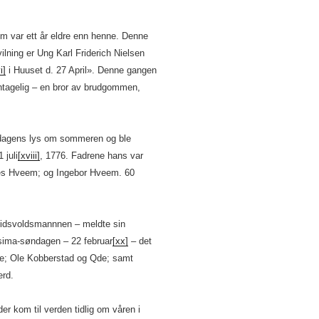
om var ett år eldre enn henne. Denne
ilning er Ung Karl Friderich Nielsen
i]
i Huuset d. 27 April». Denne gangen
ntagelig – en bror av brudgommen,
å dagens lys om sommeren og ble
 juli
[xviii]
, 1776. Fadrene hans var
es Hveem; og Ingebor Hveem. 60
idsvoldsmannnen – meldte sin
ima-søndagen – 22 februar
[xx]
– det
de; Ole Kobberstad og Qde; samt
erd.
er kom til verden tidlig om våren i