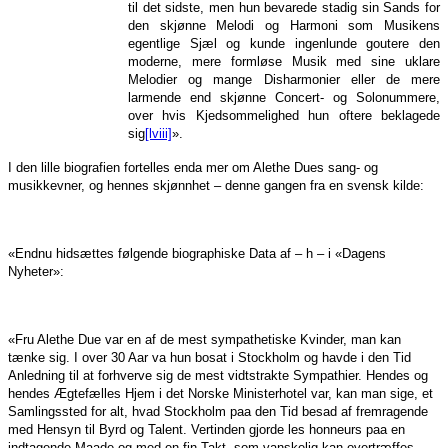
til det sidste, men hun bevarede stadig sin Sands for
den skjønne Melodi og Harmoni som Musikens
egentlige Sjæl og kunde ingenlunde goutere den
moderne, mere formløse Musik med sine uklare
Melodier og mange Disharmonier eller de mere
larmende end skjønne Concert- og Solonummere,
over hvis Kjedsommelighed hun oftere beklagede
sig
[lviii]
».
I den lille biografien fortelles enda mer om Alethe Dues sang- og
musikkevner, og hennes skjønnhet – denne gangen fra en svensk kilde:
«Endnu hidsættes følgende biographiske Data af – h – i «Dagens
Nyheter»:
«Fru Alethe Due var en af de mest sympathetiske Kvinder, man kan
tænke sig. I over 30 Aar va hun bosat i Stockholm og havde i den Tid
Anledning til at forhverve sig de mest vidtstrakte Sympathier. Hendes og
hendes Ægtefælles Hjem i det Norske Ministerhotel var, kan man sige, et
Samlingssted for alt, hvad Stockholm paa den Tid besad af fremragende
med Hensyn til Byrd og Talent. Vertinden gjorde les honneurs paa en
indtagende Maade og med en fin Takt, som vanskelig kan overtræffes.