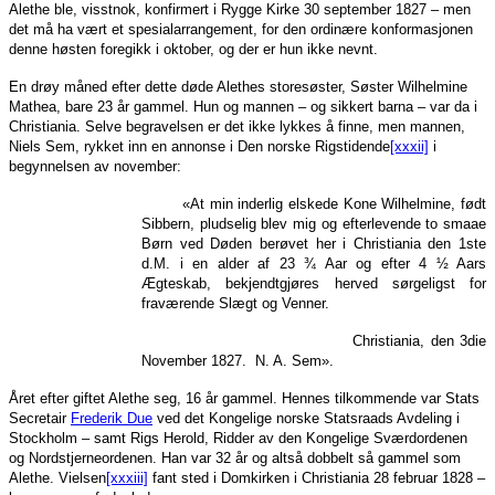
Alethe ble, visstnok, konfirmert i Rygge Kirke 30 september 1827 – men
det må ha vært et spesialarrangement, for den ordinære konformasjonen
denne høsten foregikk i oktober, og der er hun ikke nevnt.
En drøy måned efter dette døde Alethes storesøster, Søster Wilhelmine
Mathea, bare 23 år gammel. Hun og mannen – og sikkert barna – var da i
Christiania. Selve begravelsen er det ikke lykkes å finne, men mannen,
Niels Sem, rykket inn en annonse i Den norske Rigstidende
[xxxii]
i
begynnelsen av november:
«At min inderlig elskede Kone Wilhelmine, født
Sibbern, pludselig blev mig og efterlevende to smaae
Børn ved Døden berøvet her i Christiania den 1ste
d.M. i en alder af 23 ¾ Aar og efter 4 ½ Aars
Ægteskab, bekjendtgjøres herved sørgeligst for
fraværende Slægt og Venner.
Christiania, den 3die
November 1827. N. A. Sem».
Året efter giftet Alethe seg, 16 år gammel. Hennes tilkommende var Stats
Secretair
Frederik Due
ved det Kongelige norske Statsraads Avdeling i
Stockholm – samt Rigs Herold, Ridder av den Kongelige Sværdordenen
og Nordstjerneordenen. Han var 32 år og altså dobbelt så gammel som
Alethe. Vielsen
[xxxiii]
fant sted i Domkirken i Christiania 28 februar 1828 –