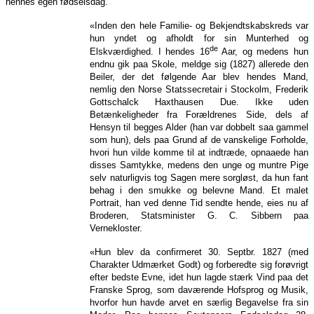
hennes egen fødselsdag.
«Inden den hele Familie- og Bekjendtskabskreds var
hun yndet og afholdt for sin Munterhed og
de
Elskværdighed. I hendes 16
Aar, og medens hun
endnu gik paa Skole, meldge sig (1827) allerede den
Beiler, der det følgende Aar blev hendes Mand,
nemlig den Norse Statssecretair i Stockolm, Frederik
Gottschalck Haxthausen Due. Ikke uden
Betænkeligheder fra Forældrenes Side, dels af
Hensyn til begges Alder (han var dobbelt saa gammel
som hun), dels paa Grund af de vanskelige Forholde,
hvori hun vilde komme til at indtræde, opnaaede han
disses Samtykke, medens den unge og muntre Pige
selv naturligvis tog Sagen mere sorgløst, da hun fant
behag i den smukke og belevne Mand. Et malet
Portrait, han ved denne Tid sendte hende, eies nu af
Broderen, Statsminister G. C. Sibbern paa
Vernekloster.
«Hun blev da confirmeret 30. Septbr. 1827 (med
Charakter Udmærket Godt) og forberedte sig forøvrigt
efter bedste Evne, idet hun lagde stærk Vind paa det
Franske Sprog, som daværende Hofsprog og Musik,
hvorfor hun havde arvet en særlig Begavelse fra sin