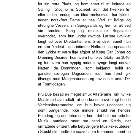
let sin rette Plads, og kom snart til at indtage en
Stilling i Stocjholms Societet, som det hverken før
eller siden, endog kun tilnærmelsesvis, har lykkes
nogen norskfødt Dame at naa. Ved sit livlige og
utvungne Væsen, sin Sprogsands og fremfor alt ved
sin smukke Sang og musikalske Begavelse
overhodet, som hun under dygtige Lærere udviklet
langt ud over Dilettantismens Grændser, vandt hun
en stor Yndest i den intimere Hofkreds og opnaaede
den Lykke at være lige afgjort af Kong Carl Johan og
Dronning Desirée, hos hvem hun blev Statsfrue 1840,
og for hvem hun hyppig maatte synge langt udover
Natten, da Dronningen, som bekjendt, holdt en
ganske særegen Dagsorden, idet hun først gik
tilsengs mod Morgenstunden og sov den største Del
af Formiddagen.
Fru Due besad en meget smuk Altstemme, om hvilke
Musikere have udtalt, at den kunde have bragt hende
Verdensberømmelse, om hun havde uddannet sig
som Sangerinde. Ikke mindre smukt var hendes
Foredrag; og den Interesse, hun i det hele nærede for
Musik, samlede snart om hend en Kreds, der
omfattede omtrent alle betydeligere Musikexecuteurer
i Stockholm, indfødte saavel som fremmede, samt en