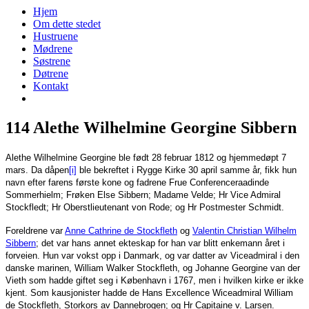
Hjem
Om dette stedet
Hustruene
Mødrene
Søstrene
Døtrene
Kontakt
114 Alethe Wilhelmine Georgine Sibbern
Alethe Wilhelmine Georgine ble født 28 februar 1812 og hjemmedøpt 7
mars. Da dåpen
[i]
ble bekreftet i Rygge Kirke 30 april samme år, fikk hun
navn efter farens første kone og fadrene Frue Conferenceraadinde
Sommerhielm; Frøken Else Sibbern; Madame Velde; Hr Vice Admiral
Stockfledt; Hr Oberstlieutenant von Rode; og Hr Postmester Schmidt.
Foreldrene var
Anne Cathrine de Stockfleth
og
Valentin Christian Wilhelm
Sibbern
; det var hans annet ekteskap for han var blitt enkemann året i
forveien. Hun var vokst opp i Danmark, og var datter av Viceadmiral i den
danske marinen, William Walker Stockfleth, og Johanne Georgine van der
Vieth som hadde giftet seg i København i 1767, men i hvilken kirke er ikke
kjent. Som kausjonister hadde de Hans Excellence Wiceadmiral William
de Stockfleth, Storkors av Dannebrogen; og Hr Capitaine v. Larsen.