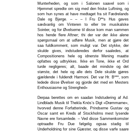
Munterheden, og som i Salonen saavel som i
Hjemmet spredte om sig med den friske Luftning, og
som hun synes at have medtaget fra sit Fædrelands
Dale og Bjerge. – – – I Fru D**s Hus gaves
sædvanlig om Vinteren to eller tre musikalske
Soiréer, og for Øvelserne til disse kom man sammen
hos hende flere Aftner; thi der var der ikke alene
spørgsmaal om at udføre Musik, men at gjøre det
saa fuldkomment, som muligt var. Det stykke, der
skulde gives, indstuderedes derfor saaledes, at
Compositionens hele og idnerste Mening maatte
opfattes og udtrykkes. Ikke en Tone, ikke et Ord
turde negligeres; alt, baade det mindste og det
største, det hele og alle dets Dele skulde gjøres
gjældende i fuldendt Harmoni. Det var Hr. B***, som
ledede disse Øvelser og gjorde det med en Mesters
Enthousiasme og Strenghed»
Derpaa berettes om en saadan Indstudering af Ad.
Lindblads Musik til Thekla Knös’s Digt «Drømmarne»,
hvorved denne Forfatterinde, Prindserne Gustav og
Oscar samt en Kreds af Stockholms mest lysende
Navne ere forsamlede. – Ved disse Sammenkomster
optraadte Fru Due følgelig ogsaa stadig til
Underholdning for sine Gjæster, og disse varfe saare