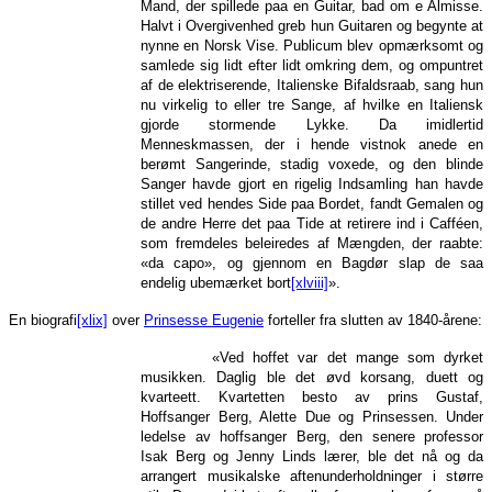
Mand, der spillede paa en Guitar, bad om e Almisse.
Halvt i Overgivenhed greb hun Guitaren og begynte at
nynne en Norsk Vise. Publicum blev opmærksomt og
samlede sig lidt efter lidt omkring dem, og ompuntret
af de elektriserende, Italienske Bifaldsraab, sang hun
nu virkelig to eller tre Sange, af hvilke en Italiensk
gjorde stormende Lykke. Da imidlertid
Menneskmassen, der i hende vistnok anede en
berømt Sangerinde, stadig voxede, og den blinde
Sanger havde gjort en rigelig Indsamling han havde
stillet ved hendes Side paa Bordet, fandt Gemalen og
de andre Herre det paa Tide at retirere ind i Cafféen,
som fremdeles beleiredes af Mængden, der raabte:
«da capo», og gjennom en Bagdør slap de saa
endelig ubemærket bort
[xlviii]
».
En biografi
[xlix]
over
Prinsesse Eugenie
forteller fra slutten av 1840-årene:
«Ved hoffet var det mange som dyrket
musikken. Daglig ble det øvd korsang, duett og
kvarteett. Kvartetten besto av prins Gustaf,
Hoffsanger Berg, Alette Due og Prinsessen. Under
ledelse av hoffsanger Berg, den senere professor
Isak Berg og Jenny Linds lærer, ble det nå og da
arrangert musikalske aftenunderholdninger i større