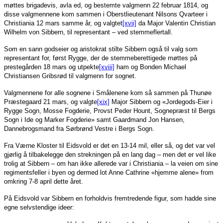
møttes brigadevis, avla ed, og bestemte valgmenn 22 februar 1814, og
disse valgmennene kom sammen i Oberstlieutenant Nilsons Qvarteer i
Christiania 12 mars samme år, og valgtet
[xvii]
da Major Valentin Christian
Wilhelm von Sibbern, til representant – ved stemmeflertall.
Som en sann godseier og aristokrat stilte Sibbern også til valg som
representant for, først Rygge, der de stemmeberettigede møttes på
prestegården 18 mars og utpekte
[xviii]
ham og Bonden Michael
Christiansen Gribsrød til valgmenn for sognet.
Valgmennene for alle sognene i Smålenene kom så sammen på Thunøe
Præstegaard 21 mars, og valgte
[xix]
Major Sibbern og «Jordegods-Eier i
Rygge Sogn, Mosse Fogderie, Provst Peder Hount, Sognepræst til Bergs
Sogn i Ide og Marker Fogderie» samt Gaardmand Jon Hansen,
Dannebrogsmand fra Sørbrønd Vestre i Bergs Sogn.
Fra Værne Kloster til Eidsvold er det en 13-14 mil, eller så, og det var vel
gjørlig å tilbakelegge den strekningen på en lang dag – men det er vel like
trolig at Sibbern – om han ikke allerede var i Christiania – la veien om sine
regimentsfeller i byen og dermed lot Anne Cathrine «hjemme alene» from
omkring 7-8 april dette året.
På Eidsvold var Sibbern en forholdvis fremtredende figur, som hadde sine
egne selvstendige ideer: