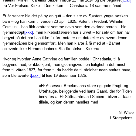
Valentin Vilhelm Carelius Sibbern døde 12 mai 1824 og ble begravet
[xxix]
fra Vor Frelsers Kirke – Domkirken – i Christiania 18 samme måned.
Et år senere ble det på ny en gutt – den siste av Søsters yngre søsken
barn – og han kom til verden 23 april 1825. Valentin Frederik Wilhelm
Carelius – han fikk omtrent samme navn som den avdøde broren – ble
hjemmedøpt
[xxx]
, men kirkebokføreren har slurvet – for selv om han har
begynt på det har han ikke fullført notater om dato eller av hvem denne
hjemmedåpen ble gjennomført. Men han klarte å få med at «Barnet
oplevede ikke Hjemmedaabens Stadfæstelse i Kirken».
Hvor og hvordan Anne Cathrine og familien bodde i Christiania, til å
begynne med, er ikke kjent, men gjetningsvis i en leilighet, i det minst
frem til våren 1827, for frem til da hadde de til rådighet noen andres have,
som ble avertert
[xxxi]
til leie 19 desember 1826:
«Hr Assessor Brockmanns store og gode Frugt- og
Urtehauge, beliggende ved hans Gaard, der for Tiden
benyttes af Hr Stiftsamtmand Sibbern, bliver at faae
tilleie, og kan derom handles med
N. Wilse
i Storgaden».