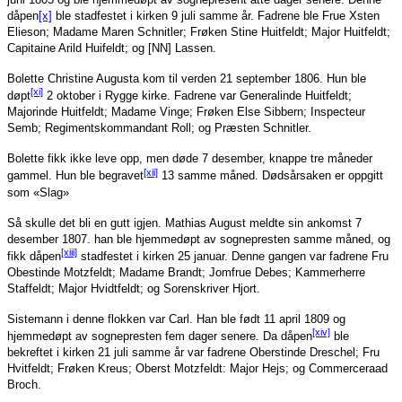
dåpen
[x]
ble stadfestet i kirken 9 juli samme år. Fadrene ble Frue Xsten
Elieson; Madame Maren Schnitler; Frøken Stine Huitfeldt; Major Huitfeldt;
Capitaine Arild Huifeldt; og [NN] Lassen.
Bolette Christine Augusta kom til verden 21 september 1806. Hun ble
[xi]
døpt
2 oktober i Rygge kirke. Fadrene var Generalinde Huitfeldt;
Majorinde Huitfeldt; Madame Vinge; Frøken Else Sibbern; Inspecteur
Semb; Regimentskommandant Roll; og Præsten Schnitler.
Bolette fikk ikke leve opp, men døde 7 desember, knappe tre måneder
[xii]
gammel. Hun ble begravet
13 samme måned. Dødsårsaken er oppgitt
som «Slag»
Så skulle det bli en gutt igjen. Mathias August meldte sin ankomst 7
desember 1807. han ble hjemmedøpt av sognepresten samme måned, og
[xiii]
fikk dåpen
stadfestet i kirken 25 januar. Denne gangen var fadrene Fru
Obestinde Motzfeldt; Madame Brandt; Jomfrue Debes; Kammerherre
Staffeldt; Major Hvidtfeldt; og Sorenskriver Hjort.
Sistemann i denne flokken var Carl. Han ble født 11 april 1809 og
[xiv]
hjemmedøpt av sognepresten fem dager senere. Da dåpen
ble
bekreftet i kirken 21 juli samme år var fadrene Oberstinde Dreschel; Fru
Hvitfeldt; Frøken Kreus; Oberst Motzfeldt: Major Hejs; og Commerceraad
Broch.