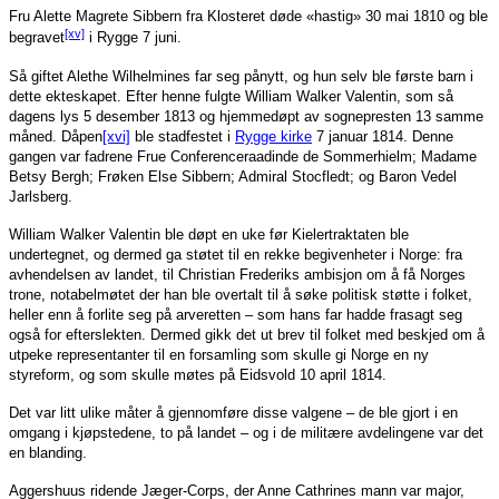
Fru Alette Magrete Sibbern fra Klosteret døde «hastig» 30 mai 1810 og ble
[xv]
begravet
i Rygge 7 juni.
Så giftet Alethe Wilhelmines far seg pånytt, og hun selv ble første barn i
dette ekteskapet. Efter henne fulgte William Walker Valentin, som så
dagens lys 5 desember 1813 og hjemmedøpt av sognepresten 13 samme
måned. Dåpen
[xvi]
ble stadfestet i
Rygge kirke
7 januar 1814. Denne
gangen var fadrene Frue Conferenceraadinde de Sommerhielm; Madame
Betsy Bergh; Frøken Else Sibbern; Admiral Stocfledt; og Baron Vedel
Jarlsberg.
William Walker Valentin ble døpt en uke før Kielertraktaten ble
undertegnet, og dermed ga støtet til en rekke begivenheter i Norge: fra
avhendelsen av landet, til Christian Frederiks ambisjon om å få Norges
trone, notabelmøtet der han ble overtalt til å søke politisk støtte i folket,
heller enn å forlite seg på arveretten – som hans far hadde frasagt seg
også for efterslekten. Dermed gikk det ut brev til folket med beskjed om å
utpeke representanter til en forsamling som skulle gi Norge en ny
styreform, og som skulle møtes på Eidsvold 10 april 1814.
Det var litt ulike måter å gjennomføre disse valgene – de ble gjort i en
omgang i kjøpstedene, to på landet – og i de militære avdelingene var det
en blanding.
Aggershuus ridende Jæger-Corps, der Anne Cathrines mann var major,