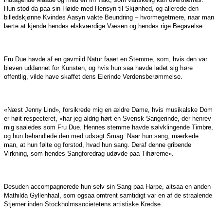
Hun stod da paa sin Høide med Hensyn til Skjønhed, og allerede den
billedskjønne Kvindes Aasyn vakte Beundring – hvormegetmere, naar man
lærte at kjende hendes elskværdige Væsen og hendes rige Begavelse.
Fru Due havde af en gavmild Natur faaet en Stemme, som, hvis den var
bleven uddannet for Kunsten, og hvis hun saa havde ladet sig høre
offentlig, vilde have skaffet dens Eierinde Verdensberømmelse.
«Næst Jenny Lind», forsikrede mig en ældre Dame, hvis musikalske Dom
er høit respecteret, «har jeg aldrig hørt en Svensk Sangerinde, der henrev
mig saaledes som Fru Due. Hennes stemme havde sølvklingende Timbre,
og hun behandlede den med udsøgt Smag. Naar hun sang, mærkede
man, at hun følte og forstod, hvad hun sang. Deraf denne gribende
Virkning, som hendes Sangforedrag udøvde paa Tihørerne».
Desuden accompagnerede hun selv sin Sang paa Harpe, altsaa en anden
Mathilda Gyllenhaal, som ogsaa omtrent samtidigt var en af de straalende
Stjerner inden Stockholmssocietetens artistiske Kredse.