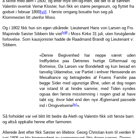
å skifte med dem i 1800, og efter mye om-og-men, ble det til at sønnen
Valentin overtok Vernø Kloster, hun fikk en større pengesum, og flyttet fra
godset i februar 1800
[vii]
. I første omgang bosatte hun seg på
Klommesten litt utenfor Moss.
Og i 1802 fikk hun sin egen utkårede: Lieutenant Hans von Larsen og Fru
[viii]
Majorinde Søster Sibbern ble viet
i Moss Kirke 31 juli, uten forutgående
forlovelse. Som kausjonister hadde de Raadmand Brandt og Lieutenant v:
Sibbern.
«Denne Begivenhed har neppe været uden
Indflydelse paa Døtrenes hurtige Giftermaal og
Bortreise, Da Larsen var Bondefødt og kun besad en
tarvelig Udannelse, var Partiet i enhver Henseende en
Mesalliance og betragtedes af Fruens Familie paa
begge Sider med ugunstige Øine, uden at dog nogen
var istand til at hindre samme; med Tiden syndes
ogsaa den første misstemning i nogen grad at have
tabt sig; ihvor lidet end den nye Ægtemand passede
[ix]
ind i Omgivelserne
».
Så forholdet var vel blitt litt bedre da Aleth og Valentin fikk sitt første barn
og altså oppkalte henne efter farmoren.
Allerede året efter fikk Søster en lillebror. Georg Christian kom til verden 9
juni 1805 og ble hjemmedøpt av sognepresent åtte dager senere. Denne