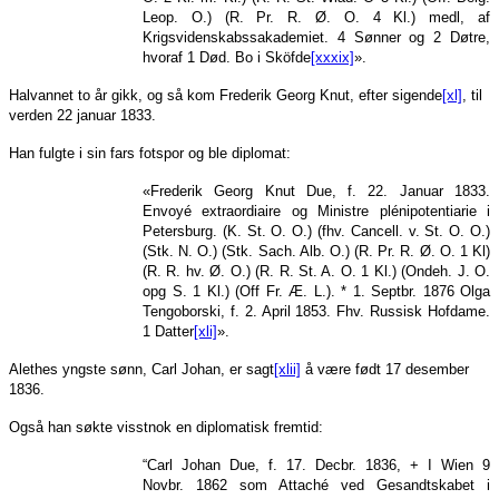
Leop. O.) (R. Pr. R. Ø. O. 4 Kl.) medl, af
Krigsvidenskabssakademiet. 4 Sønner og 2 Døtre,
hvoraf 1 Død. Bo i Sköfde
[xxxix]
».
Halvannet to år gikk, og så kom Frederik Georg Knut, efter sigende
[xl]
, til
verden 22 januar 1833.
Han fulgte i sin fars fotspor og ble diplomat:
«Frederik Georg Knut Due, f. 22. Januar 1833.
Envoyé extraordiaire og Ministre plénipotentiarie i
Petersburg. (K. St. O. O.) (fhv. Cancell. v. St. O. O.)
(Stk. N. O.) (Stk. Sach. Alb. O.) (R. Pr. R. Ø. O. 1 Kl)
(R. R. hv. Ø. O.) (R. R. St. A. O. 1 Kl.) (Ondeh. J. O.
opg S. 1 Kl.) (Off Fr. Æ. L.). * 1. Septbr. 1876 Olga
Tengoborski, f. 2. April 1853. Fhv. Russisk Hofdame.
1 Datter
[xli]
».
Alethes yngste sønn, Carl Johan, er sagt
[xlii]
å være født 17 desember
1836.
Også han søkte visstnok en diplomatisk fremtid:
“Carl Johan Due, f. 17. Decbr. 1836, + I Wien 9
Novbr. 1862 som Attaché ved Gesandtskabet i