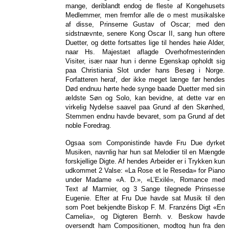
mange, deriblandt endog de fleste af Kongehusets
Medlemmer, men fremfor alle de o mest musikalske
af disse, Prinserne Gustav of Oscar; med den
sidstnævnte, senere Kong Oscar II, sang hun oftere
Duetter, og dette fortsattes lige til hendes høie Alder,
naar Hs. Majestæt aflagde Overhofmesterinden
Visiter, især naar hun i denne Egenskap opholdt sig
paa Christiania Slot under hans Besøg i Norge.
Forfatteren heraf, der ikke meget længe før hendes
Død endnuu hørte hede synge baade Duetter med sin
ældste Søn og Solo, kan bevidne, at dette var en
virkelig Nydelse saavel paa Grund af den Skønhed,
Stemmen endnu havde bevaret, som pa Grund af det
noble Foredrag.
Ogsaa som Componistinde havde Fru Due dyrket
Musiken, navnlig har hun sat Melodier til en Mængde
forskjellige Digte. Af hendes Arbeider er i Trykken kun
udkommet 2 Valse: «La Rose et le Reseda» for Piano
under Madame «A. D.», «L’Exilé», Romance med
Text af Marmier, og 3 Sange tilegnede Prinsesse
Eugenie. Efter at Fru Due havde sat Musik til den
som Poet bekjendte Biskop F. M. Franzéns Digt «En
Camelia», og Digteren Bernh. v. Beskow havde
oversendt ham Compositionen, modtog hun fra den