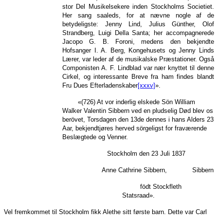
stor Del Musikelsekere inden Stockholms Societiet.
Her sang saaleds, for at nævne nogle af de
betydeligste: Jenny Lind, Julius Günther, Olof
Strandberg, Luigi Della Santa; her accompagnerede
Jacopo G. B. Foroni, medens den bekjendte
Hofsanger I. A. Berg, Kongehusets og Jenny Linds
Lærer, var leder af de musikalske Præstationer. Også
Componisten A. F. Lindblad var nær knyttet til denne
Cirkel, og interessante Breve fra ham findes blandt
Fru Dues Efterladenskaber
[xxxv]
».
«(726) At vor inderlig elskede Sön William
Walker Valentin Sibbern ved en pludselig Død blev os
berövet, Torsdagen den 13de dennes i hans Alders 23
Aar, bekjendtjøres herved sörgeligst for fraværende
Beslægtede og Venner.
Stockholm den 23 Juli 1837
Anne Cathrine Sibbern, Sibbern
födt Stockfleth
Statsraad».
Vel fremkommet til Stockholm fikk Alethe sitt første barn. Dette var Carl