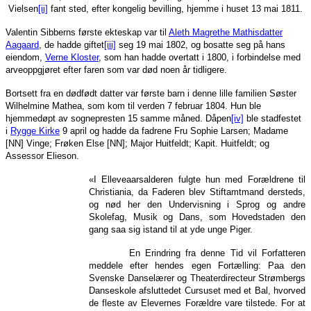
Vielsen
[ii]
fant sted, efter kongelig bevilling, hjemme i huset 13 mai 1811.
Valentin Sibberns første ekteskap var til
Aleth Magrethe Mathisdatter
Aagaard
, de hadde giftet
[iii]
seg 19 mai 1802, og bosatte seg på hans
eiendom,
Verne Kloster
, som han hadde overtatt i 1800, i forbindelse med
arveoppgjøret efter faren som var død noen år tidligere.
Bortsett fra en dødfødt datter var første barn i denne lille familien Søster
Wilhelmine Mathea, som kom til verden 7 februar 1804. Hun ble
hjemmedøpt av sognepresten 15 samme måned. Dåpen
[iv]
ble stadfestet
i
Rygge Kirke
9 april og hadde da fadrene Fru Sophie Larsen; Madame
[NN] Vinge; Frøken Else [NN]; Major Huitfeldt; Kapit. Huitfeldt; og
Assessor Elieson.
«I Elleveaarsalderen fulgte hun med Forældrene til
Christiania, da Faderen blev Stiftamtmand dersteds,
og nød her den Undervisning i Sprog og andre
Skolefag, Musik og Dans, som Hovedstaden den
gang saa sig istand til at yde unge Piger.
En Erindring fra denne Tid vil Forfatteren
meddele efter hendes egen Fortælling: Paa den
Svenske Danselærer og Theaterdirecteur Strømbergs
Danseskole afsluttedet Cursuset med et Bal, hvorved
de fleste av Elevernes Forældre vare tilstede. For at