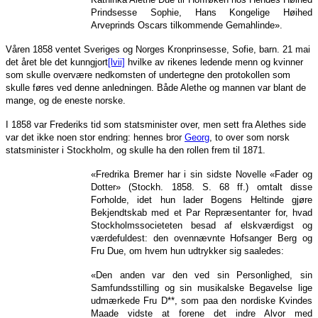
Prindsesse Sophie, Hans Kongelige Høihed
Arveprinds Oscars tilkommende Gemahlinde».
Våren 1858 ventet Sveriges og Norges Kronprinsesse, Sofie, barn. 21 mai
det året ble det kunngjort
[lvii]
hvilke av rikenes ledende menn og kvinner
som skulle overvære nedkomsten of undertegne den protokollen som
skulle føres ved denne anledningen. Både Alethe og mannen var blant de
mange, og de eneste norske.
I 1858 var Frederiks tid som statsminister over, men sett fra Alethes side
var det ikke noen stor endring: hennes bror
Georg
, to over som norsk
statsminister i Stockholm, og skulle ha den rollen frem til 1871.
«Fredrika Bremer har i sin sidste Novelle «Fader og
Dotter» (Stockh. 1858. S. 68 ff.) omtalt disse
Forholde, idet hun lader Bogens Heltinde gjøre
Bekjendtskab med et Par Repræsentanter for, hvad
Stockholmssocieteten besad af elskværdigst og
værdefuldest: den ovennævnte Hofsanger Berg og
Fru Due, om hvem hun udtrykker sig saaledes:
«Den anden var den ved sin Personlighed, sin
Samfundsstilling og sin musikalske Begavelse lige
udmærkede Fru D**, som paa den nordiske Kvindes
Maade vidste at forene det indre Alvor med