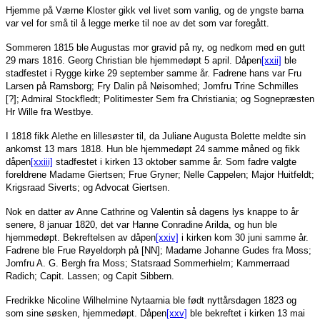
Hjemme på Værne Kloster gikk vel livet som vanlig, og de yngste barna
var vel for små til å legge merke til noe av det som var foregått.
Sommeren 1815 ble Augustas mor gravid på ny, og nedkom med en gutt
29 mars 1816. Georg Christian ble hjemmedøpt 5 april. Dåpen
[xxii]
ble
stadfestet i Rygge kirke 29 september samme år. Fadrene hans var Fru
Larsen på Ramsborg; Fry Dalin på Nøisomhed; Jomfru Trine Schmilles
[?]; Admiral Stockfledt; Politimester Sem fra Christiania; og Sognepræsten
Hr Wille fra Westbye.
I 1818 fikk Alethe en lillesøster til, da Juliane Augusta Bolette meldte sin
ankomst 13 mars 1818. Hun ble hjemmedøpt 24 samme måned og fikk
dåpen
[xxiii]
stadfestet i kirken 13 oktober samme år. Som fadre valgte
foreldrene Madame Giertsen; Frue Gryner; Nelle Cappelen; Major Huitfeldt;
Krigsraad Siverts; og Advocat Giertsen.
Nok en datter av Anne Cathrine og Valentin så dagens lys knappe to år
senere, 8 januar 1820, det var Hanne Conradine Arilda, og hun ble
hjemmedøpt. Bekreftelsen av dåpen
[xxiv]
i kirken kom 30 juni samme år.
Fadrene ble Frue Røyeldorph på [NN]; Madame Johanne Gudes fra Moss;
Jomfru A. G. Bergh fra Moss; Statsraad Sommerhielm; Kammerraad
Radich; Capit. Lassen; og Capit Sibbern.
Fredrikke Nicoline Wilhelmine Nytaarnia ble født nyttårsdagen 1823 og
som sine søsken, hjemmedøpt. Dåpen
[xxv]
ble bekreftet i kirken 13 mai