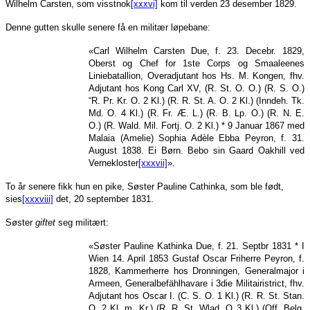
Wilhelm Carsten, som visstnok
[xxxvi]
kom til verden 23 desember 1829.
Denne gutten skulle senere få en militær løpebane:
«Carl Wilhelm Carsten Due, f. 23. Decebr. 1829,
Oberst og Chef for 1ste Corps og Smaaleenes
Liniebatallion, Overadjutant hos Hs. M. Kongen, fhv.
Adjutant hos Kong Carl XV, (R. St. O. O.) (R. S. O.)
“R. Pr. Kr. O. 2 Kl.) (R. R. St. A. O. 2 Kl.) (Inndeh. Tk.
Md. O. 4 Kl.) (R. Fr. Æ. L.) (R. B. Lp. O.) (R. N. E.
O.) (R. Wald. Mil. Fortj. O. 2 Kl.) * 9 Januar 1867 med
Malaia (Amelie) Sophia Adèle Ebba Peyron, f. 31.
August 1838. Ei Børn. Bebo sin Gaard Oakhill ved
Vernekloster
[xxxvii]
».
To år senere fikk hun en pike, Søster Pauline Cathinka, som ble født,
sies
[xxxviii]
det, 20 september 1831.
Søster
giftet
seg militært:
«Søster Pauline Kathinka Due, f. 21. Septbr 1831 * I
Wien 14. April 1853 Gustaf Oscar Friherre Peyron, f.
1828, Kammerherre hos Dronningen, Generalmajor i
Armeen, Generalbefählhavare i 3die Militairistrict, fhv.
Adjutant hos Oscar I. (C. S. O. 1 Kl.) (R. R. St. Stan.
O. 2 Kl. m. Kr.) (R. R. St. Wlad. O 3 Kl.) (Off. Belg.