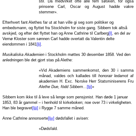
stil. Da medvirket ofte alle fem søsken, for også
prinsene Carl, Oscar og August hadde vakre
stemmer».
Efterhvert fant Alethes far ut at han ville gi seg som politiker og
embedsmann, og flyttet fra Stockholm for siste gang. Sibbern tok altså
avskjed, og efter det flyttet han og Anne Cathrine til Carlberg
[l]
, en del av
Vernø Kloster som sønnen Carl hadde overtatt da Valentin delte
eiendommen i 1841
[li]
.
Musikaliska Akademien
i Stockholm møttes 30 desember 1858. Ved den
anledningen ble det gjort stas på Alethe:
«Vid Akademiens sammenkomst, den 30 i samma
månad, valdes och kallades till
honorair ledamot
af
akademien H. Exc. Norske Herr Statsminiserens Fru
Alethe Due, född Sibbern
…
[lii]
»
Sibbern kom ikke til å leve så lenge som pensjonist. Han døde 1 januar
1853, 83 år gammel – i henhold til kirkeboken; noe over 73 i virkeligheten.
Han ble begravet
[liii]
i Rygge 7 samme måned.
Anne Cathrine annonserte
[liv]
dødsfallet i avisen:
«Dødsfald.