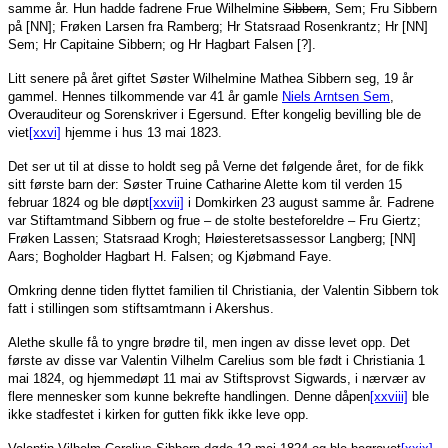
samme år. Hun hadde fadrene Frue Wilhelmine
Sibbern
, Sem; Fru Sibbern
på [NN]; Frøken Larsen fra Ramberg; Hr Statsraad Rosenkrantz; Hr [NN]
Sem; Hr Capitaine Sibbern; og Hr Hagbart Falsen [?].
Litt senere på året giftet Søster Wilhelmine Mathea Sibbern seg, 19 år
gammel. Hennes tilkommende var 41 år gamle
Niels Arntsen Sem
,
Overauditeur og Sorenskriver i Egersund. Efter kongelig bevilling ble de
viet
[xxvi]
hjemme i hus 13 mai 1823.
Det ser ut til at disse to holdt seg på Verne det følgende året, for de fikk
sitt første barn der: Søster Truine Catharine Alette kom til verden 15
februar 1824 og ble døpt
[xxvii]
i Domkirken 23 august samme år. Fadrene
var Stiftamtmand Sibbern og frue – de stolte besteforeldre – Fru Giertz;
Frøken Lassen; Statsraad Krogh; Høiesteretsassessor Langberg; [NN]
Aars; Bogholder Hagbart H. Falsen; og Kjøbmand Faye.
Omkring denne tiden flyttet familien til Christiania, der Valentin Sibbern tok
fatt i stillingen som stiftsamtmann i Akershus.
Alethe skulle få to yngre brødre til, men ingen av disse levet opp. Det
første av disse var Valentin Vilhelm Carelius som ble født i Christiania 1
mai 1824, og hjemmedøpt 11 mai av Stiftsprovst Sigwards, i nærvær av
flere mennesker som kunne bekrefte handlingen. Denne dåpen
[xxviii]
ble
ikke stadfestet i kirken for gutten fikk ikke leve opp.