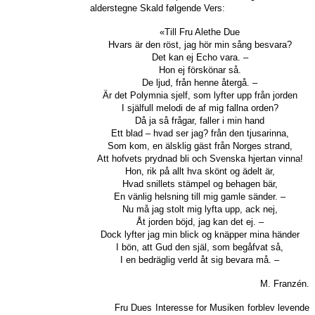
alderstegne Skald følgende Vers:
«Till Fru Alethe Due
Hvars är den röst, jag hör min sång besvara?
Det kan ej Echo vara. –
Hon ej förskönar så.
De ljud, från henne återgå. –
Är det Polymnia sjelf, som lyfter upp från jorden
I själfull melodi de af mig fallna orden?
Då ja så frågar, faller i min hand
Ett blad – hvad ser jag? från den tjusarinna,
Som kom, en älsklig gäst från Norges strand,
Att hofvets prydnad bli och Svenska hjertan vinna!
Hon, rik på allt hva skönt og ädelt är,
Hvad snillets stämpel og behagen bär,
En vänlig helsning till mig gamle sänder. –
Nu må jag stolt mig lyfta upp, ack nej,
Åt jorden böjd, jag kan det ej. –
Dock lyfter jag min blick og knäpper mina händer
I bön, att Gud den själ, som begåfvat så,
I en bedräglig verld åt sig bevara må. –
M. Franzén.
Fru Dues Interesse for Musiken forblev levende