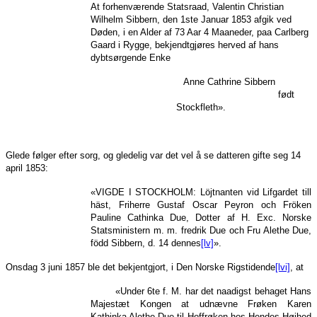
At forhenværende Statsraad, Valentin Christian
Wilhelm Sibbern, den 1ste Januar 1853 afgik ved
Døden, i en Alder af 73 Aar 4 Maaneder, paa Carlberg
Gaard i Rygge, bekjendtgjøres herved af hans
dybtsørgende Enke
Anne Cathrine Sibbern
født
Stockfleth».
Glede følger efter sorg, og gledelig var det vel å se datteren gifte seg 14
april 1853:
«VIGDE I STOCKHOLM: Löjtnanten vid Lifgardet till
häst, Friherre Gustaf Oscar Peyron och Fröken
Pauline Cathinka Due, Dotter af H. Exc. Norske
Statsministern m. m. fredrik Due och Fru Alethe Due,
född Sibbern, d. 14 dennes
[lv]
».
Onsdag 3 juni 1857 ble det bekjentgjort, i Den Norske Rigstidende
[lvi]
, at
«Under 6te f. M. har det naadigst behaget Hans
Majestæt Kongen at udnævne Frøken Karen
Kathinka Alethe Due til Hoffrøken hos Hendes Høihed