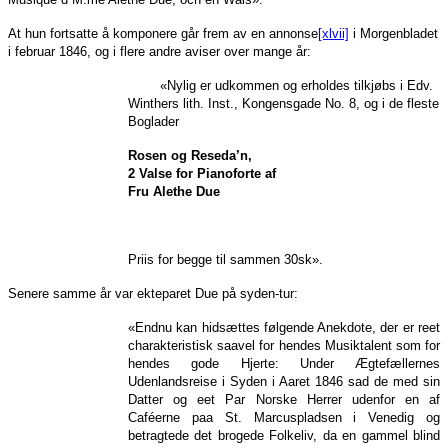
At hun fortsatte å komponere går frem av en annonse
[xlvii]
i Morgenbladet
i februar 1846, og i flere andre aviser over mange år:
«Nylig er udkommen og erholdes tilkjøbs i Edv.
Winthers lith. Inst., Kongensgade No. 8, og i de fleste
Boglader
Rosen og Reseda’n,
2 Valse for Pianoforte af
Fru Alethe Due
Priis for begge til sammen 30sk».
Senere samme år var ekteparet Due på syden-tur:
«Endnu kan hidsættes følgende Anekdote, der er reet
charakteristisk saavel for hendes Musiktalent som for
hendes gode Hjerte: Under Ægtefællernes
Udenlandsreise i Syden i Aaret 1846 sad de med sin
Datter og eet Par Norske Herrer udenfor en af
Caféerne paa St. Marcuspladsen i Venedig og
betragtede det brogede Folkeliv, da en gammel blind