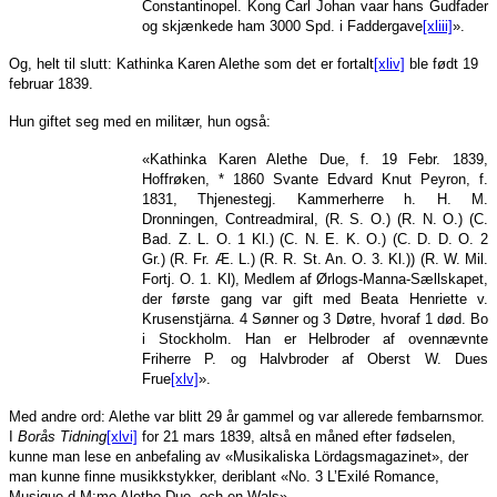
Constantinopel. Kong Carl Johan vaar hans Gudfader
og skjænkede ham 3000 Spd. i Faddergave
[xliii]
».
Og, helt til slutt: Kathinka Karen Alethe som det er fortalt
[xliv]
ble født 19
februar 1839.
Hun giftet seg med en militær, hun også:
«Kathinka Karen Alethe Due, f. 19 Febr. 1839,
Hoffrøken, * 1860 Svante Edvard Knut Peyron, f.
1831, Thjenestegj. Kammerherre h. H. M.
Dronningen, Contreadmiral, (R. S. O.) (R. N. O.) (C.
Bad. Z. L. O. 1 Kl.) (C. N. E. K. O.) (C. D. D. O. 2
Gr.) (R. Fr. Æ. L.) (R. R. St. An. O. 3. Kl.)) (R. W. Mil.
Fortj. O. 1. Kl), Medlem af Ørlogs-Manna-Sællskapet,
der første gang var gift med Beata Henriette v.
Krusenstjärna. 4 Sønner og 3 Døtre, hvoraf 1 død. Bo
i Stockholm. Han er Helbroder af ovennævnte
Friherre P. og Halvbroder af Oberst W. Dues
Frue
[xlv]
».
Med andre ord: Alethe var blitt 29 år gammel og var allerede fembarnsmor.
I
Borås Tidning
[xlvi]
for 21 mars 1839, altså en måned efter fødselen,
kunne man lese en anbefaling av «Musikaliska Lördagsmagazinet», der
man kunne finne musikkstykker, deriblant «No. 3 L’Exilé Romance,
Musique d M:me Alethe Due, och en Wals».