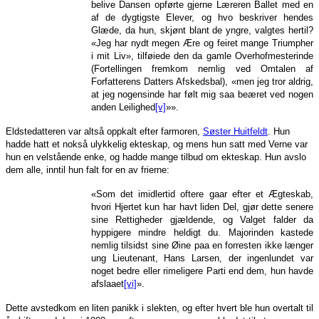
belive Dansen opførte gjerne Læreren Ballet med en
af de dygtigste Elever, og hvo beskriver hendes
Glæde, da hun, skjønt blant de yngre, valgtes hertil?
«Jeg har nydt megen Ære og feiret mange Triumpher
i mit Liv», tilføiede den da gamle Overhofmesterinde
(Fortellingen fremkom nemlig ved Omtalen af
Forfatterens Datters Afskedsbal), «men jeg tror aldrig,
at jeg nogensinde har følt mig saa beæret ved nogen
anden Leilighed
[v]
»».
Eldstedatteren var altså oppkalt efter farmoren,
Søster Huitfeldt
. Hun
hadde hatt et nokså ulykkelig ekteskap, og mens hun satt med Verne var
hun en velstående enke, og hadde mange tilbud om ekteskap. Hun avslo
dem alle, inntil hun falt for en av frierne:
«Som det imidlertid oftere gaar efter et Ægteskab,
hvori Hjertet kun har havt liden Del, gjør dette senere
sine Rettigheder gjældende, og Valget falder da
hyppigere mindre heldigt du. Majorinden kastede
nemlig tilsidst sine Øine paa en forresten ikke længer
ung Lieutenant, Hans Larsen, der ingenlundet var
noget bedre eller rimeligere Parti end dem, hun havde
afslaaet
[vi]
».
Dette avstedkom en liten panikk i slekten, og efter hvert ble hun overtalt til