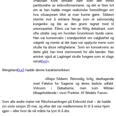
«Halvdan Koht omtaler ham som den minst
partibundne av eidsvollsmennene, og det er liten tvil
om at han hadde meget realistiske forestillinger om
hva situasjonen tillot at man kunne gjøre. Sibbern
stemte mot å erklære Norge som et selvstendig
kongerike og ble av den grunn regnet med til
unionspartiet. Ellers var han en flittig debattant, som
ofte uttalte seg om hvordan Grunnloven burde være.
Han var konservativ i standpunktet om valgbarhet og
valgrett og mente at det bare var opplyste menn som
skulle ha disse rettighetene. Som en konsekvens av
dette gikk han imot stemmerett for alle bønder. Han
ønsket også at Lagtinget skulle fungere som et slags
senat
[xx]
».
Wergeland
[xxi]
hadde denne karakteristikken:
«Major Sibbern. Retsindig, livlig, deeltagende
med Følelse for Sagerne og deres bedste udfald.
Virksom i Debatterne, men som Militær
tilbageholdende i visst Punkter. Af Wedels Farve»
Som alle andre møter tok Riksforsamlingen på Eidsvold slutt – de hadde
sin siste sesjon 20 mai, og efter det var medlemmene fri til å reise hjem
igjen – eller hvor de nå måtte ha lyst til å dra.