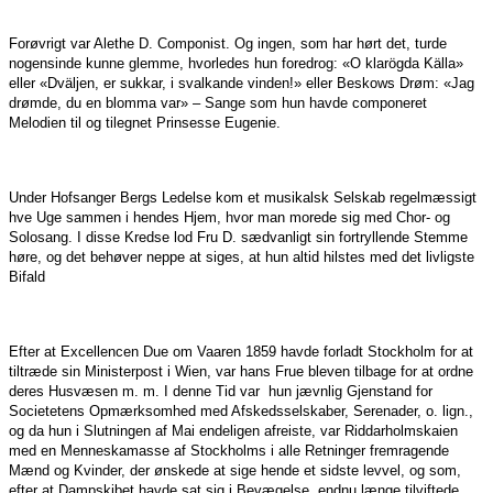
Forøvrigt var Alethe D. Componist. Og ingen, som har hørt det, turde
nogensinde kunne glemme, hvorledes hun foredrog: «O klarögda Källa»
eller «Dväljen, er sukkar, i svalkande vinden!» eller Beskows Drøm: «Jag
drømde, du en blomma var» – Sange som hun havde componeret
Melodien til og tilegnet Prinsesse Eugenie.
Under Hofsanger Bergs Ledelse kom et musikalsk Selskab regelmæssigt
hve Uge sammen i hendes Hjem, hvor man morede sig med Chor- og
Solosang. I disse Kredse lod Fru D. sædvanligt sin fortryllende Stemme
høre, og det behøver neppe at siges, at hun altid hilstes med det livligste
Bifald
Efter at Excellencen Due om Vaaren 1859 havde forladt Stockholm for at
tiltræde sin Ministerpost i Wien, var hans Frue bleven tilbage for at ordne
deres Husvæsen m. m. I denne Tid var hun jævnlig Gjenstand for
Societetens Opmærksomhed med Afskedsselskaber, Serenader, o. lign.,
og da hun i Slutningen af Mai endeligen afreiste, var Riddarholmskaien
med en Menneskamasse af Stockholms i alle Retninger fremragende
Mænd og Kvinder, der ønskede at sige hende et sidste levvel, og som,
efter at Dampskibet havde sat sig i Bevægelse, endnu længe tilviftede