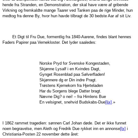
hende fra Stranden, en Demonstration, der skal have være af gribende
Virkning og fremkaldte mange Taarer ved Tanken paa de rige Minder, hun
medtog fra denne By, hvor hun havde tilbragt de 30 bedste Aar af sit Liv.
Et Digt til Fru Due, formentlig fra 1840-Aarene, findes blant hennes
Faders Papirer paa Vernekloster. Det lyder saaledes:
Norske Pryd for Svenske Kongestaden,
Skjønne Lysalf i en Kvindes Dagt,
Gynget Rosenblad paa Sølverfladen!
Skjønnere dg er Din indre Pragt.
Trøstens Kjernekorn fra Hjerteladen
Har du Sorgens blege Datter bragt.
Nævne Dig? o nei! – fra Himlens Bue
En velsignet, snehvid Budskabs-Due
[lix]
.»
I 1862 rammet tragedien: sønnen Carl Johan døde. Det er ikke funnet
noen begravelse, men Aleth og Fredrik Due rykket inn en annonse
[lx]
i
Christiania-Posten 22 november dette året: