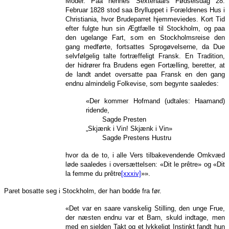
Moder. Paa hennes Sextenaars Fødselsdag 28.
Februar 1828 stod saa Brylluppet i Forældrenes Hus i
Christiania, hvor Brudeparret hjemmeviedes. Kort Tid
efter fulgte hun sin Ægtfælle til Stockholm, og paa
den ugelange Fart, som en Stockholmsreise den
gang medførte, fortsattes Sprogøvelserne, da Due
selvfølgelig talte fortræffeligt Fransk. En Tradition,
der hidrører fra Brudens egen Fortælling, beretter, at
de landt andet oversatte paa Fransk en den gang
endnu almindelig Folkevise, som begynte saaledes:
«Der kommer Hofmand (udtales: Haamand)
ridende,
Sagde Presten
„Skjænk i Vin! Skjænk i Vin»
Sagde Prestens Hustru
hvor da de to, i alle Vers tilbakevendende Omkvæd
løde saaledes i oversættelsen: «Dit le prêtre» og «Dit
la femme du prêtre
[xxxiv]
»».
Paret bosatte seg i Stockholm, der han bodde fra før.
«Det var en saare vanskelig Stilling, den unge Frue,
der næsten endnu var et Barn, skuld indtage, men
med en sjelden Takt og et lykkeligt Instinkt fandt hun